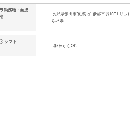
勤務地・面接
長野県飯田市(勤務地) 伊那市境1071 リブ
地
駄科駅
シフト
週5日からOK