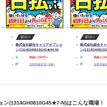
週5日〜
週5日〜
株式会社綜合キャリアオプショ
株式会社綜合キャ
ン(1314GH0810G43★84-N)
ン(1314GH0810G
時給1,190円〜
時給1,14
長野県飯田市 (鼎駅)
長野県飯田
1314GH0810G45★7-N)はこんな職場！