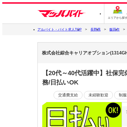
エリアから探
アルバイト・バイト求人TOP
長野県
飯田市
株式会社綜合キャリアオプション(1314GH
【20代～40代活躍中】社保
務/日払いOK
交通費支給
未経験歓迎
制服