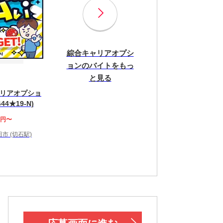
綜合キャリアオプシ
ョンのバイトをもっ
と見る
リアオプショ
44★19-N)
5円〜
市 (切石駅)