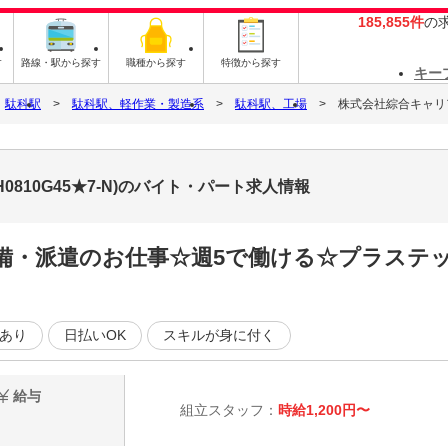
185,855件
の
す
路線・駅から探す
職種から探す
特徴から探す
キー
駄科駅
駄科駅、軽作業・製造系
駄科駅、工場
株式会社綜合キャリアオ
0810G45★7-N)のバイト・パート求人情報
完備・派遣のお仕事☆週5で働ける☆プラステ
あり
日払いOK
スキルが身に付く
給与
組立スタッフ：
時給1,200円〜