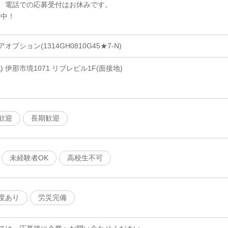
、電話での応募受付はお休みです。
付中！
プション(1314GH0810G45★7-N)
 伊那市境1071 リブレビル1F(面接地)
歓迎
長期歓迎
未経験者OK
高校生不可
度あり
労災完備