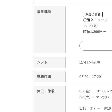
募集職種
派遣労働者
①組立スタッフ
シフト制
時給
1,200
円〜
シフト
週5日からOK
勤務時間
08:20～17:20
休日・休暇
8/7(金) ■9:00～
8/8(土) ～ 8/12(水)
8/13（木）～ 8/1