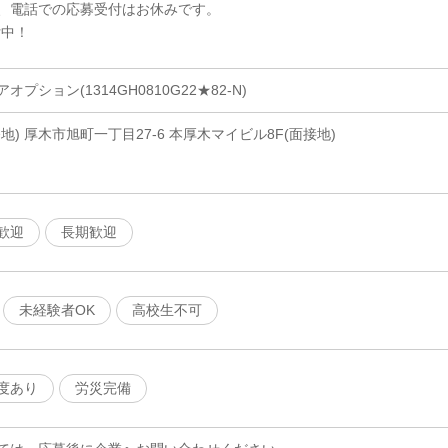
、電話での応募受付はお休みです。
付中！
ション(1314GH0810G22★82-N)
) 厚木市旭町一丁目27-6 本厚木マイビル8F(面接地)
歓迎
長期歓迎
未経験者OK
高校生不可
度あり
労災完備