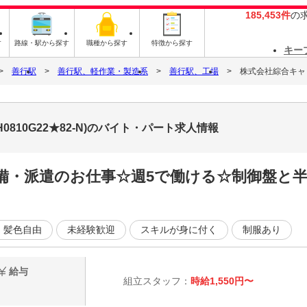
185,453件
の
す
路線・駅から探す
職種から探す
特徴から探す
キー
善行駅
善行駅、軽作業・製造系
善行駅、工場
株式会社綜合キャリア
0810G22★82-N)のバイト・パート求人情報
完備・派遣のお仕事☆週5で働ける☆制御盤と
・髪色自由
未経験歓迎
スキルが身に付く
制服あり
給与
組立スタッフ：
時給1,550円〜