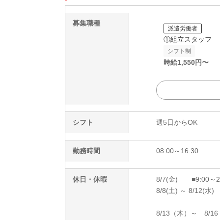
募集職種
派遣労働者
①組立スタッフ
シフト制
時給
1,550
円〜
シフト
週5日からOK
勤務時間
08:00～16:30
休日・休暇
8/7(金) ■9:00～
8/8(土) ～ 8/12(水)
8/13（木）～ 8/1