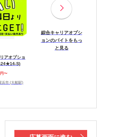
綜合キャリアオプシ
ョンのバイトをもっ
と見る
リアオプショ
24★14-S)
0円〜
浜市 (大船駅)
！