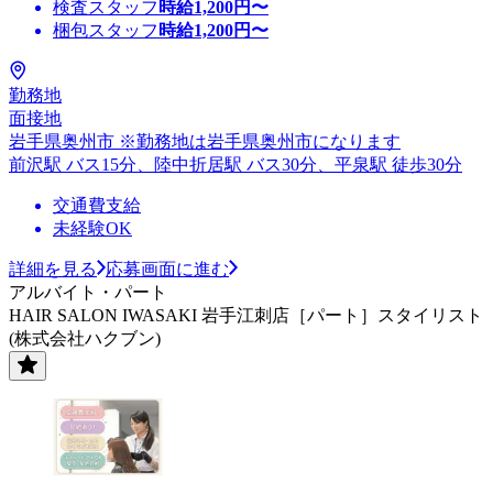
検査スタッフ
時給
1,200
円〜
梱包スタッフ
時給
1,200
円〜
勤務地
面接地
岩手県奥州市 ※勤務地は岩手県奥州市になります
前沢駅 バス15分、陸中折居駅 バス30分、平泉駅 徒歩30分
交通費支給
未経験OK
詳細を見る
応募画面に進む
アルバイト・パート
HAIR SALON IWASAKI 岩手江刺店［パート］スタイリスト
(株式会社ハクブン)