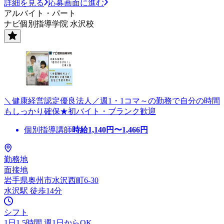
詳細を見る
応募画面に進む
アルバイト・パート
ナビ個別指導学院 水沢校
＼健康経営認定優良法人／週1・1コマ～の勤務で自分の時間
もしっかり確保★初バイト・ブランク歓迎
個別指導講師
時給
1,140
円〜
1,466
円
勤務地
面接地
岩手県奥州市水沢西町6-30
水沢駅 徒歩14分
シフト
1日1.5時間 週1日からOK