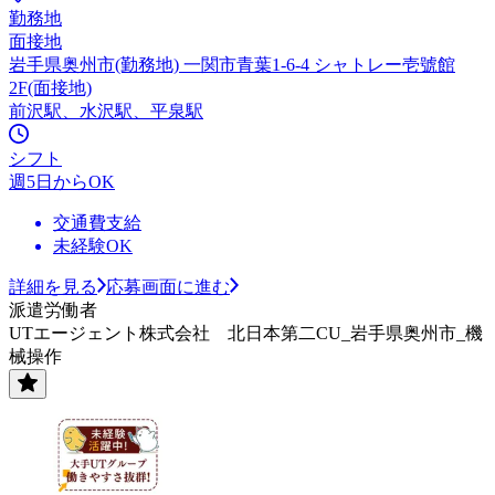
勤務地
面接地
岩手県奥州市(勤務地) 一関市青葉1-6-4 シャトレー壱號館
2F(面接地)
前沢駅、水沢駅、平泉駅
シフト
週5日からOK
交通費支給
未経験OK
詳細を見る
応募画面に進む
派遣労働者
UTエージェント株式会社 北日本第二CU_岩手県奥州市_機
械操作