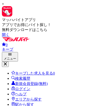
×
マッハバイトアプリ
アプリでお得にバイト探し！
無料ダウンロードはこちら
開く
0
キープ
メニュー
キープした求人を見る
0
検索履歴
新規会員登録(無料)
ログイン
ヘルプ
エリアから探す
駅から探す