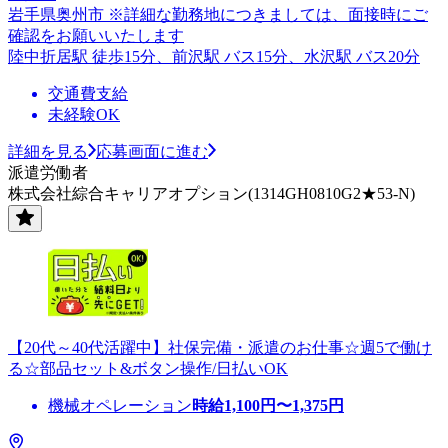
岩手県奥州市 ※詳細な勤務地につきましては、面接時にご
確認をお願いいたします
陸中折居駅 徒歩15分、前沢駅 バス15分、水沢駅 バス20分
交通費支給
未経験OK
詳細を見る
応募画面に進む
派遣労働者
株式会社綜合キャリアオプション(1314GH0810G2★53-N)
【20代～40代活躍中】社保完備・派遣のお仕事☆週5で働け
る☆部品セット&ボタン操作/日払いOK
機械オペレーション
時給
1,100
円〜
1,375
円