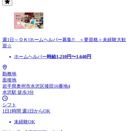
週1日～ＯＫ!ホームヘルパー募集!! ＜要資格＞未経験大歓
迎☆
ホームヘルパー
時給
1,210
円〜
1,640
円
勤務地
面接地
岩手県奥州市水沢区後田16番地4
水沢駅 徒歩3分
シフト
1日1時間 週1日からOK
未経験OK