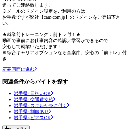
追ってご連絡致します。
※メールのドメイン設定をご利用の方は、
お手数ですが弊社【cam-com.jp】のドメインをご登録下さ
い。
★就業前トレーニング：前トレ付！★
動画で事前にお仕事内容の確認／学習ができるので
安心して就業いただけます！
※綜合キャリアオプションなら全案件、安心の「前トレ」付
き
応募画面に進む
関連条件からバイトを探す
岩手県×日払いOK
岩手県×交通費支給
岩手県×スキルが身に付く
岩手県×制服あり
岩手県×ピアスOK