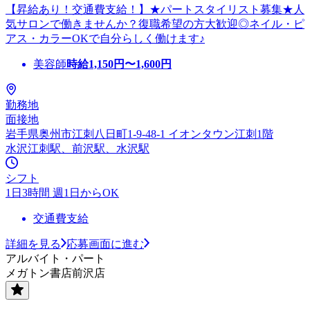
【昇給あり！交通費支給！】★パートスタイリスト募集★人
気サロンで働きませんか？復職希望の方大歓迎◎ネイル・ピ
アス・カラーOKで自分らしく働けます♪
美容師
時給
1,150
円〜
1,600
円
勤務地
面接地
岩手県奥州市江刺八日町1-9-48-1 イオンタウン江刺1階
水沢江刺駅、前沢駅、水沢駅
シフト
1日3時間 週1日からOK
交通費支給
詳細を見る
応募画面に進む
アルバイト・パート
メガトン書店前沢店