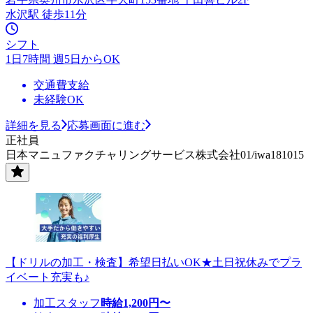
水沢駅 徒歩11分
シフト
1日7時間 週5日からOK
交通費支給
未経験OK
詳細を見る
応募画面に進む
正社員
日本マニュファクチャリングサービス株式会社01/iwa181015
【ドリルの加工・検査】希望日払いOK★土日祝休みでプラ
イベート充実も♪
加工スタッフ
時給
1,200
円〜