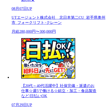
08月07日UP
UTエージェント株式会社 北日本第二CU_岩手県奥州
市_フォークリフト･クレーン
月給280,000円〜300,000円
【20代～40代活躍中】社保完備・派遣のお
仕事☆週5で働ける☆組立・加工・食品製造
など/日払いOK
07月29日UP