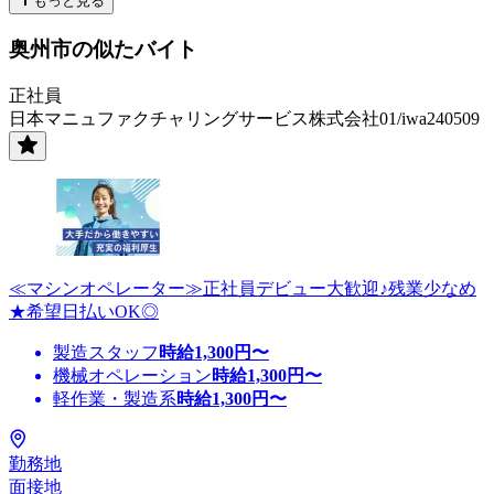
もっと見る
奥州市の似たバイト
正社員
日本マニュファクチャリングサービス株式会社01/iwa240509
≪マシンオペレーター≫正社員デビュー大歓迎♪残業少なめ
★希望日払いOK◎
製造スタッフ
時給
1,300
円〜
機械オペレーション
時給
1,300
円〜
軽作業・製造系
時給
1,300
円〜
勤務地
面接地