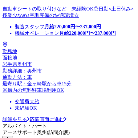
自動車シートの取り付けなど！未経験OK◎日勤×土日休み×
残業少なめ♪空調完備の快適環境☆
製造スタッフ
月給
220,000
円〜
237,000
円
機械オペレーション
月給
220,000
円〜
237,000
円
勤務地
面接地
岩手県奥州市
勤務詳細：奥州市
通勤方法：車
最寄り駅：金ヶ崎駅から車15分
※構内の無料駐車場利用OK
交通費支給
未経験OK
詳細を見る
応募画面に進む
アルバイト・パート
アースサポート奥州(訪問介護)