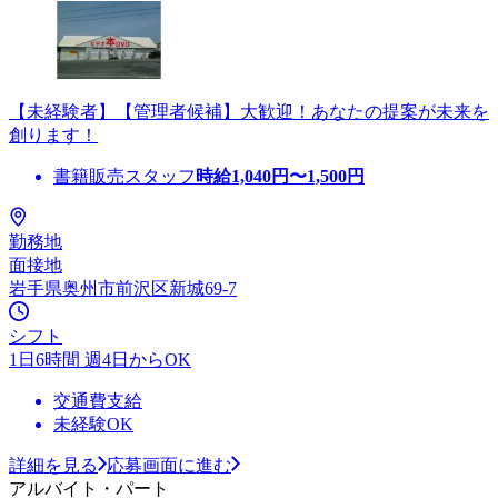
【未経験者】【管理者候補】大歓迎！あなたの提案が未来を
創ります！
書籍販売スタッフ
時給
1,040
円〜
1,500
円
勤務地
面接地
岩手県奥州市前沢区新城69-7
シフト
1日6時間 週4日からOK
交通費支給
未経験OK
詳細を見る
応募画面に進む
アルバイト・パート