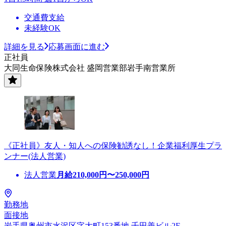
交通費支給
未経験OK
詳細を見る
応募画面に進む
正社員
大同生命保険株式会社 盛岡営業部岩手南営業所
《正社員》友人・知人への保険勧誘なし！企業福利厚生プラ
ンナー(法人営業)
法人営業
月給
210,000
円〜
250,000
円
勤務地
面接地
岩手県奥州市水沢区字大町153番地 千田善ビル2F