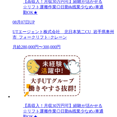
【高収入！月収30万円可】経験が活かせる
☆リフト運搬作業◎日勤&残業少なめ♪車通
勤OK★
08月07日UP
UTエージェント株式会社 北日本第二CU_岩手県奥州
市_フォークリフト･クレーン
月給280,000円〜300,000円
【高収入！月収30万円可】経験が活かせる
☆リフト運搬作業◎日勤&残業少なめ♪車通
勤OK★