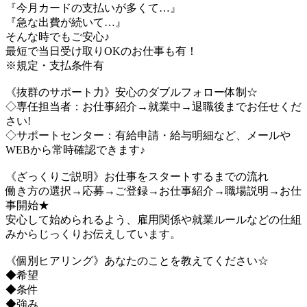
『今月カードの支払いが多くて…』
『急な出費が続いて…』
そんな時でもご安心♪
最短で当日受け取りOKのお仕事も有！
※規定・支払条件有
《抜群のサポート力》安心のダブルフォロー体制☆
◇専任担当者：お仕事紹介→就業中→退職後までお任せくだ
さい!
◇サポートセンター：有給申請・給与明細など、メールや
WEBから常時確認できます♪
《ざっくりご説明》お仕事をスタートするまでの流れ
働き方の選択→応募→ご登録→お仕事紹介→職場説明→お仕
事開始★
安心して始められるよう、雇用関係や就業ルールなどの仕組
みからじっくりお伝えしています。
《個別ヒアリング》あなたのことを教えてください☆
◆希望
◆条件
◆強み