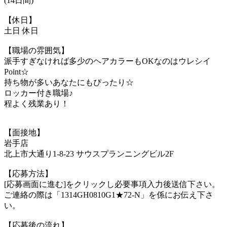
(14日間)
【休日】
土日 休日
【職場の雰囲気】
派手すぎなければ多少のヘアカラーもOKなのはウレシイ
Point☆
持ち物が多いあなたにもぴったり☆
ロッカー付き職場♪
程よく残業あり！
【面接地】
岩手店
北上市大通り1-8-23 サウスプランニングビル2F
【応募方法】
[応募画面に進む]をクリックし必要事項入力後送信下さい。
ご連絡の際は「1314GH0810G1★72-N」を係にお伝え下さ
い。
【応募後の流れ】