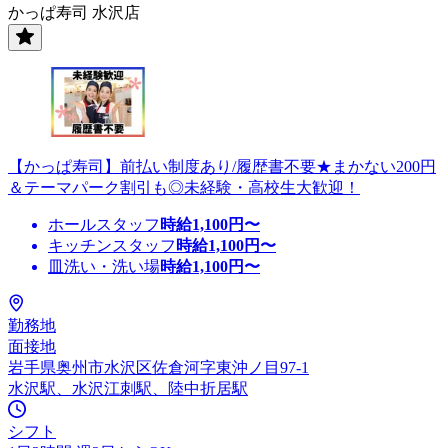
かっぱ寿司 水沢店
【かっぱ寿司】前払い制度あり/履歴書不要★まかない200円
＆テーマパーク割引も◎未経験・高校生大歓迎！
ホールスタッフ
時給
1,100
円〜
キッチンスタッフ
時給
1,100
円〜
皿洗い・洗い場
時給
1,100
円〜
勤務地
面接地
岩手県奥州市水沢区佐倉河字東沖ノ目97-1
水沢駅、水沢江刺駅、陸中折居駅
シフト