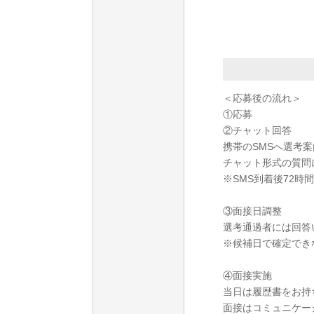
＜応募後の流れ＞
①応募
②チャット回答
携帯のSMSへ選考
チャット形式の質問
※SMS到着後72時
③面接日調整
選考通過者には回答
※候補日で確定でき
④面接実施
当日は履歴書をお持
面接はコミュニケー