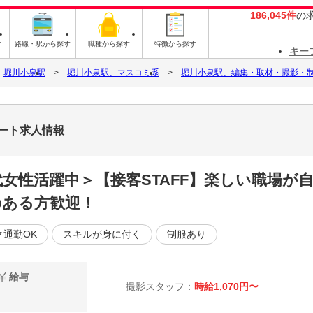
186,045件
の
す
路線・駅から探す
職種から探す
特徴から探す
キー
堀川小泉駅
堀川小泉駅、マスコミ系
堀川小泉駅、編集・取材・撮影・
パート求人情報
0代女性活躍中＞【接客STAFF】楽しい職場が
のある方歓迎！
ク通勤OK
スキルが身に付く
制服あり
給与
撮影スタッフ：
時給1,070円〜