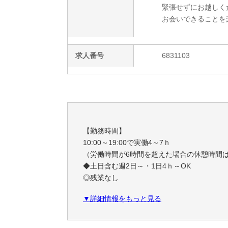
緊張せずにお越しく
お会いできることを
求人番号
6831103
【勤務時間】
10:00～19:00で実働4～7ｈ
（労働時間が6時間を超えた場合の休憩時間
◆土日含む週2日～・1日4ｈ～OK
◎残業なし
▼詳細情報をもっと見る
◆シフトは毎月15日頃までに翌1ヵ月の
勤務不可日をスマホで申告♪
25日に翌月のシフトが配信されます！