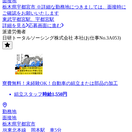
面接地
栃木県宇都宮市 ※詳細な勤務地につきましては、面接時に
ご確認をお願いいたします
東武宇都宮駅、宇都宮駅
詳細を見る
応募画面に進む
派遣労働者
日研トータルソーシング株式会社 本社(お仕事No.3A053)
寮費無料！未経験OK！自動車の組立または部品の加工
組立スタッフ
時給
1,550
円
勤務地
面接地
栃木県宇都宮市
JR東北本線 岡本駅 車5分