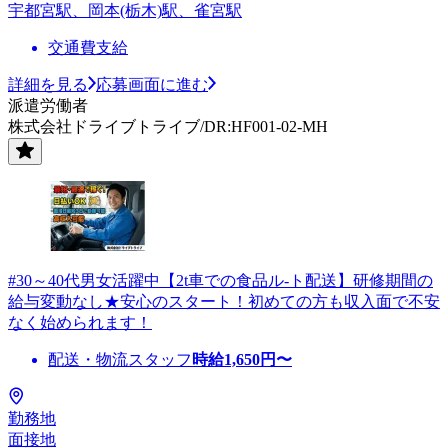
宇都宮駅、岡本(栃木)駅、雀宮駅
交通費支給
詳細を見る
応募画面に進む
派遣労働者
株式会社ドライブトライブ/DR:HF001-02-MH
#30～40代男女活躍中【2t車での食品ル-ト配送】研修期間の
給与変動なし★安心のスタート！初めての方も収入面で不安
なく始められます！
配送・物流スタッフ
時給
1,650
円〜
勤務地
面接地