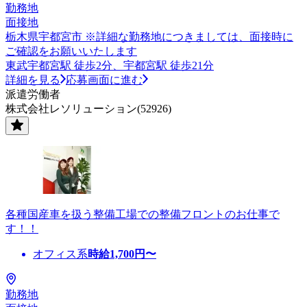
勤務地
面接地
栃木県宇都宮市 ※詳細な勤務地につきましては、面接時に
ご確認をお願いいたします
東武宇都宮駅 徒歩2分、宇都宮駅 徒歩21分
詳細を見る
応募画面に進む
派遣労働者
株式会社レソリューション(52926)
各種国産車を扱う整備工場での整備フロントのお仕事で
す！！
オフィス系
時給
1,700
円〜
勤務地