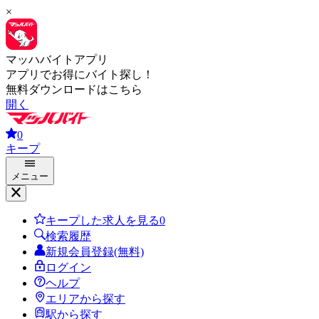
×
マッハバイトアプリ
アプリでお得にバイト探し！
無料ダウンロードはこちら
開く
0
キープ
メニュー
キープした求人を見る
0
検索履歴
新規会員登録(無料)
ログイン
ヘルプ
エリアから探す
駅から探す