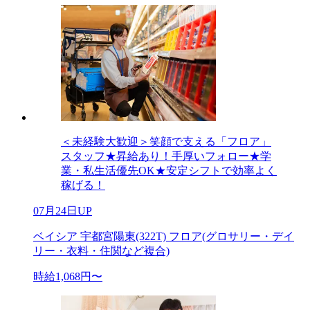
＜未経験大歓迎＞笑顔で支える「フロア」
スタッフ★昇給あり！手厚いフォロー★学
業・私生活優先OK★安定シフトで効率よく
稼げる！
07月24日UP
ベイシア 宇都宮陽東(322T) フロア(グロサリー・デイ
リー・衣料・住関など複合)
時給1,068円〜