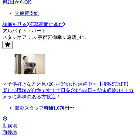
週2日からOK
交通費支給
詳細を見る
応募画面に進む
アルバイト・パート
スタジオアリス 宇都宮御幸ヶ原店_441
＜子供好きな方必見♪20～40代女性活躍中＞【接客STAFF】
楽しい職場が自慢です！土日を含む週2日～◎未経験OK！カ
メラに興味のある方歓迎！
撮影スタッフ
時給
1,070
円〜
勤務地
面接地