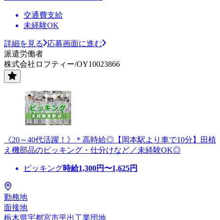
交通費支給
未経験OK
詳細を見る
応募画面に進む
派遣労働者
株式会社ロフティー/OY10023866
《20～40代活躍！》＊高時給◎【岡本駅より車で10分】田植
え機部品のピッキング・仕分けなど／未経験OK◎
ピッキング
時給
1,300
円〜
1,625
円
勤務地
面接地
栃木県宇都宮市平出工業団地