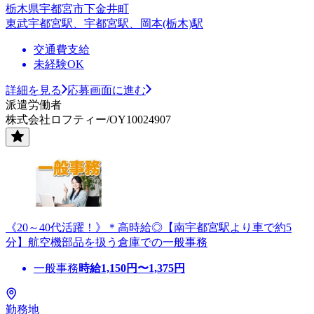
栃木県宇都宮市下金井町
東武宇都宮駅、宇都宮駅、岡本(栃木)駅
交通費支給
未経験OK
詳細を見る
応募画面に進む
派遣労働者
株式会社ロフティー/OY10024907
《20～40代活躍！》＊高時給◎【南宇都宮駅より車で約5
分】航空機部品を扱う倉庫での一般事務
一般事務
時給
1,150
円〜
1,375
円
勤務地