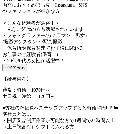
両立におすすめ◎写真、Instagram、SNS
やファッションが好きな方
＜こんな経験者が活躍中＞
こんなご経歴の方も活躍されています！
・フォトグラファー/カメラマン（男女）
/撮影アシスタント/写真撮影
・保育所や保育関連でお子様に関わる
お仕事のご経験者(保育士)
・20代30代の女性が活躍中！
全て表示
【給与備考】
通常：時給 1070円～
土日祝：時給 1120円～
■弊社の準社員へステップアップすると時給30円UP!!■
準社員とは…
・開店又は閉店作業が可能な方で1週間で24時間以上
（土日祝含む）シフトに入れる方