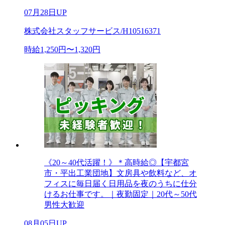
07月28日UP
株式会社スタッフサービス/H10516371
時給1,250円〜1,320円
《20～40代活躍！》＊高時給◎【宇都宮
市・平出工業団地】文房具や飲料など、オ
フィスに毎日届く日用品を夜のうちに仕分
けるお仕事です。｜夜勤固定｜20代～50代
男性大歓迎
08月05日UP