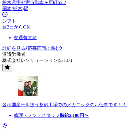
栃木県宇都宮市御幸ヶ原町65-2
岡本(栃木)駅
シフト
週2日からOK
交通費支給
詳細を見る
応募画面に進む
派遣労働者
株式会社レソリューション(52133)
各種国産車を扱う整備工場でのメカニックのお仕事です！！
修理・メンテスタッフ
時給
2,100
円〜