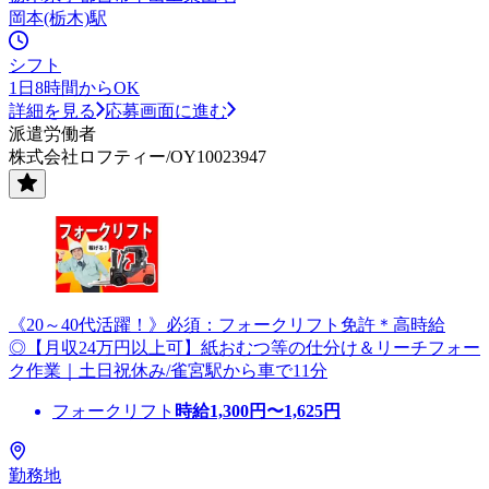
岡本(栃木)駅
シフト
1日8時間からOK
詳細を見る
応募画面に進む
派遣労働者
株式会社ロフティー/OY10023947
《20～40代活躍！》必須：フォークリフト免許＊高時給
◎【月収24万円以上可】紙おむつ等の仕分け＆リーチフォー
ク作業｜土日祝休み/雀宮駅から車で11分
フォークリフト
時給
1,300
円〜
1,625
円
勤務地