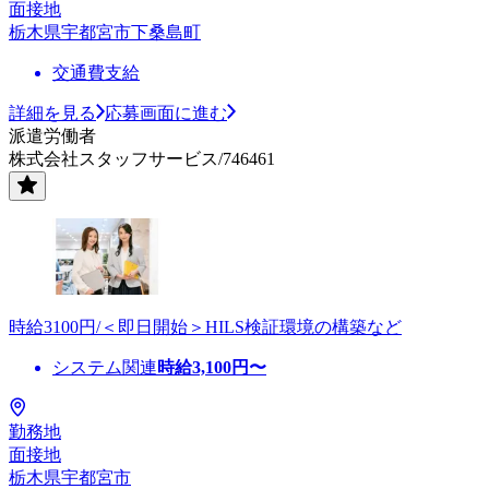
面接地
栃木県宇都宮市下桑島町
交通費支給
詳細を見る
応募画面に進む
派遣労働者
株式会社スタッフサービス/746461
時給3100円/＜即日開始＞HILS検証環境の構築など
システム関連
時給
3,100
円〜
勤務地
面接地
栃木県宇都宮市