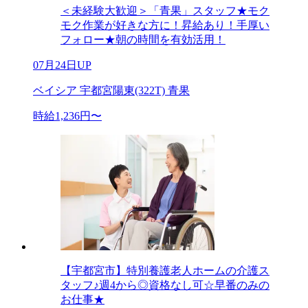
＜未経験大歓迎＞「青果」スタッフ★モク
モク作業が好きな方に！昇給あり！手厚い
フォロー★朝の時間を有効活用！
07月24日UP
ベイシア 宇都宮陽東(322T) 青果
時給1,236円〜
【宇都宮市】特別養護老人ホームの介護ス
タッフ♪週4から◎資格なし可☆早番のみの
お仕事★