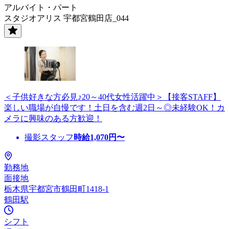
アルバイト・パート
スタジオアリス 宇都宮鶴田店_044
＜子供好きな方必見♪20～40代女性活躍中＞【接客STAFF】
楽しい職場が自慢です！土日を含む週2日～◎未経験OK！カ
メラに興味のある方歓迎！
撮影スタッフ
時給
1,070
円〜
勤務地
面接地
栃木県宇都宮市鶴田町1418-1
鶴田駅
シフト