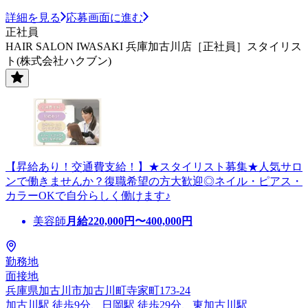
詳細を見る
応募画面に進む
正社員
HAIR SALON IWASAKI 兵庫加古川店［正社員］スタイリス
ト(株式会社ハクブン)
【昇給あり！交通費支給！】★スタイリスト募集★人気サロ
ンで働きませんか？復職希望の方大歓迎◎ネイル・ピアス・
カラーOKで自分らしく働けます♪
美容師
月給
220,000
円〜
400,000
円
勤務地
面接地
兵庫県加古川市加古川町寺家町173-24
加古川駅 徒歩9分、日岡駅 徒歩29分、東加古川駅