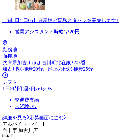
【週3日/1日6h】展示場の事務スタッフを募集します♪
営業アシスタント
時給
1,220
円
勤務地
面接地
兵庫県加古川市加古川町北在家2203番
加古川駅 徒歩20分、尾上の松駅 徒歩25分
シフト
1日6時間 週3日からOK
交通費支給
未経験OK
詳細を見る
応募画面に進む
アルバイト・パート
白十字 加古川店