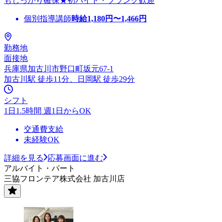
もしっかり確保★初バイト・ブランク歓迎
個別指導講師
時給
1,180
円〜
1,466
円
勤務地
面接地
兵庫県加古川市野口町坂元67-1
加古川駅 徒歩11分、日岡駅 徒歩29分
シフト
1日1.5時間 週1日からOK
交通費支給
未経験OK
詳細を見る
応募画面に進む
アルバイト・パート
三協フロンテア株式会社 加古川店