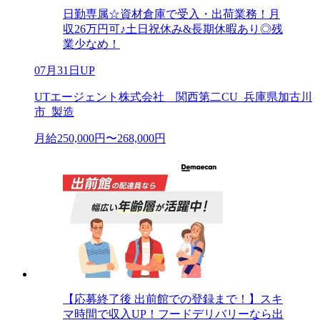
日勤専属☆資材倉庫で受入・出荷業務！月
収26万円可♪土日祝休み&長期休暇あり◎残
業少なめ！
07月31日UP
UTエージェント株式会社 関西第二CU_兵庫県加古川
市_製造
月給250,000円〜268,000円
【応募終了後 出前館での登録まで！】スキ
マ時間で収入UP！フードデリバリーなら出