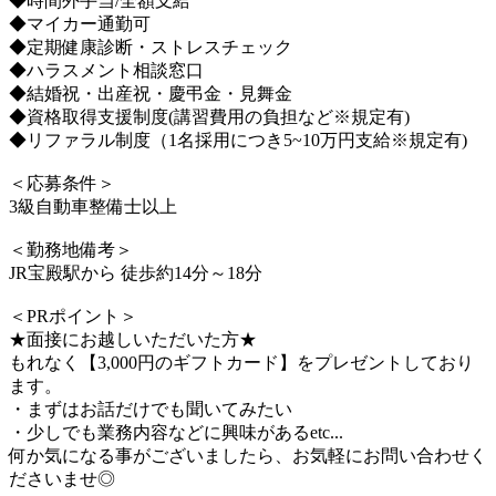
◆時間外手当/全額支給
◆マイカー通勤可
◆定期健康診断・ストレスチェック
◆ハラスメント相談窓口
◆結婚祝・出産祝・慶弔金・見舞金
◆資格取得支援制度(講習費用の負担など※規定有)
◆リファラル制度（1名採用につき5~10万円支給※規定有)
＜応募条件＞
3級自動車整備士以上
＜勤務地備考＞
JR宝殿駅から 徒歩約14分～18分
＜PRポイント＞
★面接にお越しいただいた方★
もれなく【3,000円のギフトカード】をプレゼントしており
ます。
・まずはお話だけでも聞いてみたい
・少しでも業務内容などに興味があるetc...
何か気になる事がございましたら、お気軽にお問い合わせく
ださいませ◎