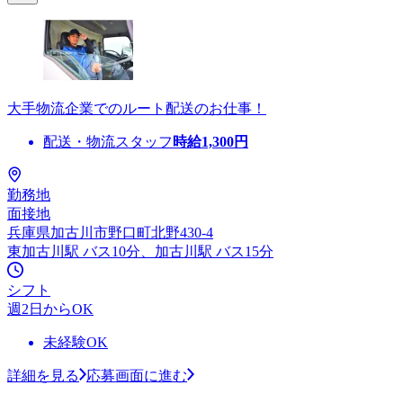
大手物流企業でのルート配送のお仕事！
配送・物流スタッフ
時給
1,300
円
勤務地
面接地
兵庫県加古川市野口町北野430-4
東加古川駅 バス10分、加古川駅 バス15分
シフト
週2日からOK
未経験OK
詳細を見る
応募画面に進む