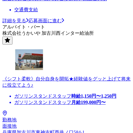
交通費支給
詳細を見る
応募画面に進む
アルバイト・パート
株式会社うかいや 加古川西インター給油所
《シフト柔軟》自分自身を開拓★経験値をグッと上げて将来
に役立てよう♪
ガソリンスタンドスタッフ
時給
1,150
円〜
1,250
円
ガソリンスタンドスタッフ
月給
199,000
円〜
勤務地
面接地
兵庫県加古川市東神吉町西井ノ口584-1