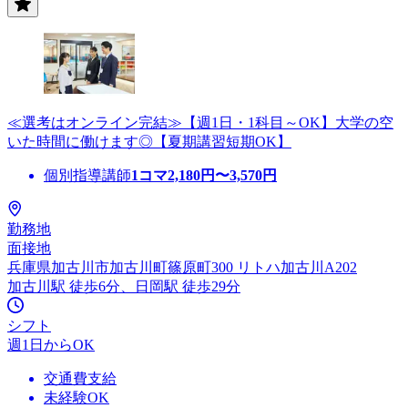
≪選考はオンライン完結≫【週1日・1科目～OK】大学の空
いた時間に働けます◎【夏期講習短期OK】
個別指導講師
1コマ
2,180
円〜
3,570
円
勤務地
面接地
兵庫県加古川市加古川町篠原町300 リトハ加古川A202
加古川駅 徒歩6分、日岡駅 徒歩29分
シフト
週1日からOK
交通費支給
未経験OK