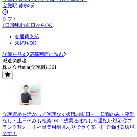
宝殿駅 徒歩8分
シフト
1日7時間 週3日からOK
交通費支給
未経験OK
詳細を見る
応募画面に進む
派遣労働者
株式会社aun(介護職)1361
介護資格を活かして無理なく復職♪週3日～・日勤のみ・夜勤
なし・土日休みも相談OK！残業ほぼなし＆週払い対応◎ブ
ランク歓迎、正社員登用制度ありで長く安心して働ける環境
です！