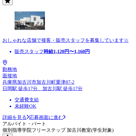
おしゃれな店舗で接客・販売スタッフを募集しています☆
販売スタッフ
時給
1,120
円〜
1,160
円
勤務地
面接地
兵庫県加古川市加古川町栗津87-2
日岡駅 徒歩17分、加古川駅 徒歩17分
交通費支給
未経験OK
詳細を見る
応募画面に進む
アルバイト・パート
個別指導学院フリーステップ 加古川教室(学生対象)