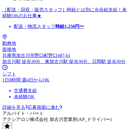
［配送・回収・販売スタッフ］時給とは別に歩合給支給！未
経験OKのお仕事★
配送・物流スタッフ
時給
1,250
円〜
勤務地
面接地
兵庫県加古川市野口町野口687-61
加古川駅 徒歩30分、東加古川駅 徒歩30分、日岡駅 徒歩30分
シフト
1日8時間 週4日からOK
交通費支給
未経験OK
詳細を見る
応募画面に進む
アルバイト・パート
アクシアロジ株式会社 加古川営業所(AP_ドライバー)