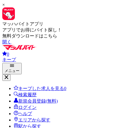
×
マッハバイトアプリ
アプリでお得にバイト探し！
無料ダウンロードはこちら
開く
0
キープ
メニュー
キープした求人を見る
0
検索履歴
新規会員登録(無料)
ログイン
ヘルプ
エリアから探す
駅から探す