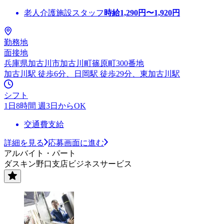
老人介護施設スタッフ
時給
1,290
円〜
1,920
円
勤務地
面接地
兵庫県加古川市加古川町篠原町300番地
加古川駅 徒歩6分、日岡駅 徒歩29分、東加古川駅
シフト
1日8時間 週3日からOK
交通費支給
詳細を見る
応募画面に進む
アルバイト・パート
ダスキン野口支店ビジネスサービス