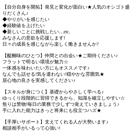
【自分自身を開拓】発見と変化が面白い★人気のオシゴト盛
りだくさん♪
◆やりがいを感じたい
◆経験値を上げたい
◆新しいことに挑戦したい…etc.
みなさんの意欲を応援します!
日々の成長を感じながら楽しく働きませんか?
【醍醐味のひとつ】仲間との出会い★ご期待ください♪
フラットで明るい環境が魅力☆
一体感を味わいたい方にもオススメです♪
なんでも話せる!気を遣わない!穏やかな雰囲気★
居心地の良さを実感してください♪
【スキルが身につく】基礎からやさしく学べる♪
ゆっくり段階的に習得できるから、知識を確立しやすい☆
焦りは禁物!毎日の業務で少しずつ覚えていきましょう♪
手に入れた能力はきっと将来にも役立つハズ★
【手厚いサポート】支えてくれる人が大勢います♪
相談相手がいるって心強い!