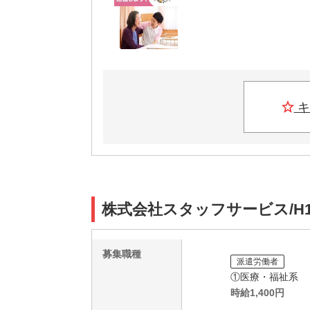
キ
株式会社スタッフサービス/H1
募集職種
派遣労働者
①医療・福祉系
時給
1,400
円