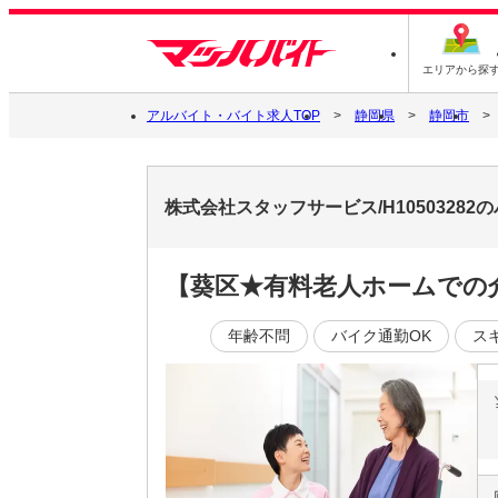
エリアから探
アルバイト・バイト求人TOP
静岡県
静岡市
株式会社スタッフサービス/H1050328
【葵区★有料老人ホームでの
年齢不問
バイク通勤OK
ス