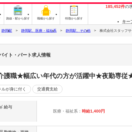
185,452件
の
す
路線・駅から探す
職種から探す
特徴から探す
キー
静岡駅
静岡駅、医療・福祉系
静岡駅、その他
株式会社スタッフサービ
2のバイト・パート求人情報
介護職★幅広い年代の方が活躍中★夜勤専従
キルが身に付く
交通費支給
給与
医療・福祉系：
時給1,400円