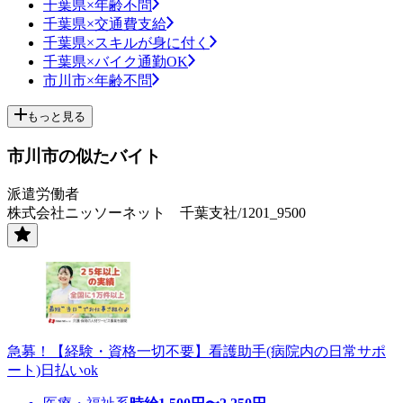
千葉県×年齢不問
千葉県×交通費支給
千葉県×スキルが身に付く
千葉県×バイク通勤OK
市川市×年齢不問
もっと見る
市川市の似たバイト
派遣労働者
株式会社ニッソーネット 千葉支社/1201_9500
急募！【経験・資格一切不要】看護助手(病院内の日常サポ
ート)日払いok