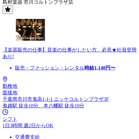
島村楽器 市川コルトンプラザ店
【楽器販売の仕事】音楽の仕事がしたい方、必見★社員登用
あり!
販売・ファッション・レンタル
時給
1,140
円〜
勤務地
面接地
千葉県市川市鬼高1-1-1 ニッケコルトンプラザ3F
鬼越駅 徒歩10分、本八幡駅 徒歩10分
シフト
1日3時間 週2日からOK
交通費支給