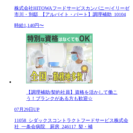
株式会社HITOWAフードサービスカンパニー/イリーゼ
市川・別邸_【アルバイト・パート】調理補助_10104
時給1,140円〜
【調理補助/契約社員】資格を活かして働こ
う！ブランクがある方も歓迎☆
07月29日UP
11058_シダックスコントラクトフードサービス株式会
社_一条会病院 厨房_246117_契・補