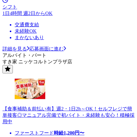
シフト
1日4時間 週2日からOK
交通費支給
未経験OK
まかないあり
詳細を見る
応募画面に進む
アルバイト・パート
すき家 ニッケコルトンプラザ店
【食事補助＆前払い有】週2・1日2h～OK！セルフレジで簡
単接客◎マニュアル完備で初バイト・未経験も安心！積極採
用中
ファーストフード
時給
1,200
円〜