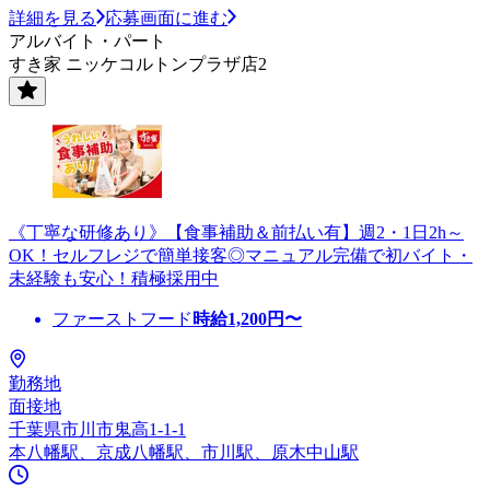
詳細を見る
応募画面に進む
アルバイト・パート
すき家 ニッケコルトンプラザ店2
《丁寧な研修あり》【食事補助＆前払い有】週2・1日2h～
OK！セルフレジで簡単接客◎マニュアル完備で初バイト・
未経験も安心！積極採用中
ファーストフード
時給
1,200
円〜
勤務地
面接地
千葉県市川市鬼高1-1-1
本八幡駅、京成八幡駅、市川駅、原木中山駅