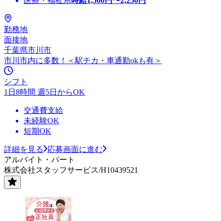
医療・福祉系
時給
1,500
円〜
2,250
円
勤務地
面接地
千葉県市川市
市川市内に多数！＜駅チカ・車通勤okも有＞
シフト
1日8時間 週5日からOK
交通費支給
未経験OK
短期OK
詳細を見る
応募画面に進む
アルバイト・パート
株式会社スタッフサービス/H10439521