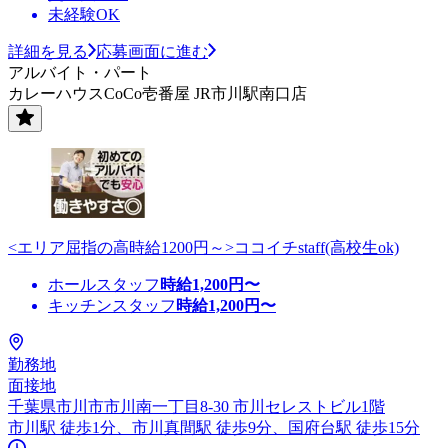
未経験OK
詳細を見る
応募画面に進む
アルバイト・パート
カレーハウスCoCo壱番屋 JR市川駅南口店
<エリア屈指の高時給1200円～>ココイチstaff(高校生ok)
ホールスタッフ
時給
1,200
円〜
キッチンスタッフ
時給
1,200
円〜
勤務地
面接地
千葉県市川市市川南一丁目8-30 市川セレストビル1階
市川駅 徒歩1分、市川真間駅 徒歩9分、国府台駅 徒歩15分