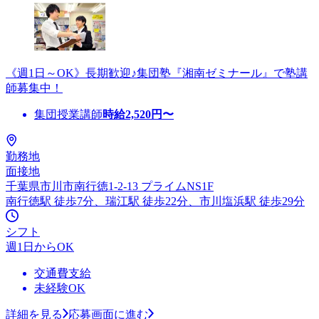
《週1日～OK》長期歓迎♪集団塾『湘南ゼミナール』で塾講
師募集中！
集団授業講師
時給
2,520
円〜
勤務地
面接地
千葉県市川市南行徳1-2-13 プライムNS1F
南行徳駅 徒歩7分、瑞江駅 徒歩22分、市川塩浜駅 徒歩29分
シフト
週1日からOK
交通費支給
未経験OK
詳細を見る
応募画面に進む