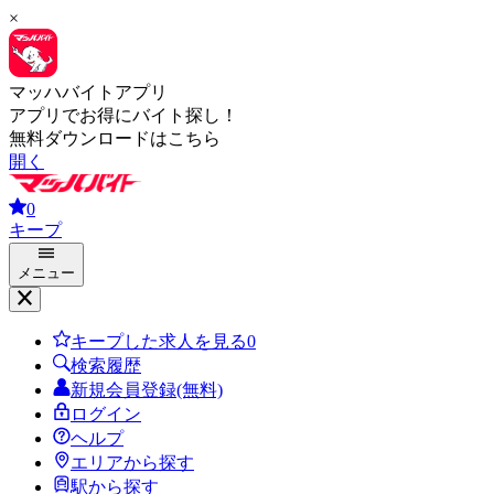
×
マッハバイトアプリ
アプリでお得にバイト探し！
無料ダウンロードはこちら
開く
0
キープ
メニュー
キープした求人を見る
0
検索履歴
新規会員登録(無料)
ログイン
ヘルプ
エリアから探す
駅から探す