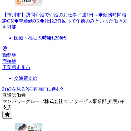
【市川市】訪問介護で介護のお仕事／週1日～◆勤務時間相
談OK◆車通勤OK◆1日2,3件回って午前のみといった働き方
も可能
医療・福祉系
時給
1,200
円
勤務地
面接地
千葉県市川市
交通費支給
詳細を見る
応募画面に進む
派遣労働者
マンパワーグループ株式会社 ケアサービス事業部(介護) 柏
支店