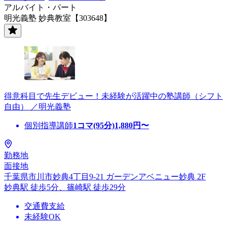
アルバイト・パート
明光義塾 妙典教室【303648】
得意科目で先生デビュー！未経験が活躍中の塾講師（シフト
自由） ／明光義塾
個別指導講師
1コマ(95分)
1,880
円〜
勤務地
面接地
千葉県市川市妙典4丁目9-21 ガーデンアベニュー妙典 2F
妙典駅 徒歩5分、篠崎駅 徒歩29分
交通費支給
未経験OK