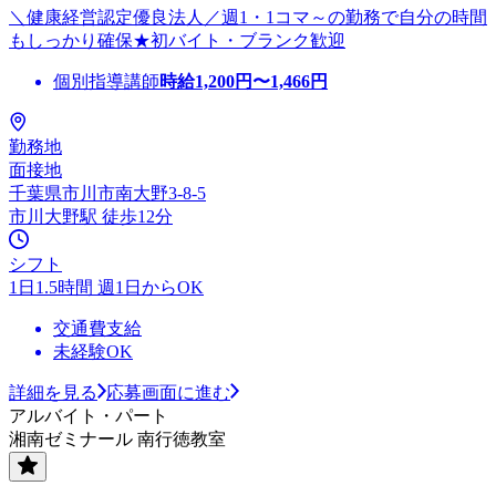
＼健康経営認定優良法人／週1・1コマ～の勤務で自分の時間
もしっかり確保★初バイト・ブランク歓迎
個別指導講師
時給
1,200
円〜
1,466
円
勤務地
面接地
千葉県市川市南大野3-8-5
市川大野駅 徒歩12分
シフト
1日1.5時間 週1日からOK
交通費支給
未経験OK
詳細を見る
応募画面に進む
アルバイト・パート
湘南ゼミナール 南行徳教室