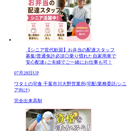
【シニア世代歓迎】お弁当の配達スタッフ
募集!普通免許必須◎乗り慣れた自家用車で
安心配達♪ご夫婦でご一緒にお仕事も可！
07月28日UP
ワタミの宅食 千葉市川大野営業所(宅配/業務委託/シニ
ア向け)
完全出来高制