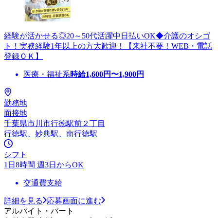
経験が活かせる◎20～50代活躍中日払いOK◆介護のオシゴ
ト！実務経験1年以上の方大歓迎！【来社不要！WEB・電話
登録ＯＫ】
医療・福祉系
時給
1,600
円〜
1,900
円
勤務地
面接地
千葉県市川市行徳駅前２丁目
行徳駅、妙典駅、南行徳駅
シフト
1日8時間 週3日からOK
交通費支給
詳細を見る
応募画面に進む
アルバイト・パート