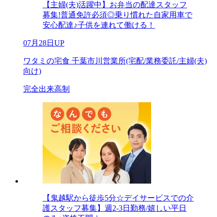
【主婦(夫)活躍中】お弁当の配達スタッフ
募集!普通免許必須◎乗り慣れた自家用車で
安心配達♪子供を連れて働ける！
07月28日UP
ワタミの宅食 千葉市川営業所(宅配/業務委託/主婦(夫)
向け)
完全出来高制
【鬼越駅から徒歩5分☆デイサービスでの介
護スタッフ募集】週2-3日勤務/嬉しい平日