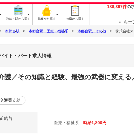
186,397件
の
す
路線・駅から探す
職種から探す
特徴から探す
キー
本郷台駅
本郷台駅、医療・福祉系
本郷台駅、その他
株式会社スタ
0のバイト・パート求人情報
介護／その知識と経験、最強の武器に変える
交通費支給
給与
医療・福祉系：
時給1,800円