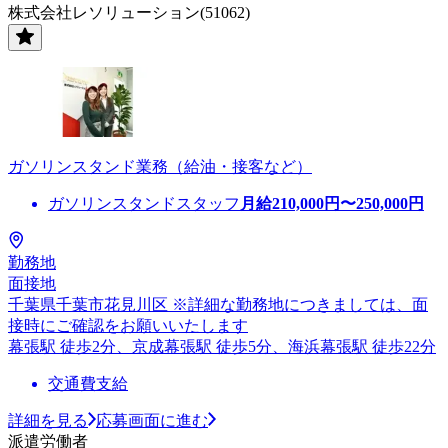
株式会社レソリューション(51062)
ガソリンスタンド業務（給油・接客など）
ガソリンスタンドスタッフ
月給
210,000
円〜
250,000
円
勤務地
面接地
千葉県千葉市花見川区 ※詳細な勤務地につきましては、面
接時にご確認をお願いいたします
幕張駅 徒歩2分、京成幕張駅 徒歩5分、海浜幕張駅 徒歩22分
交通費支給
詳細を見る
応募画面に進む
派遣労働者