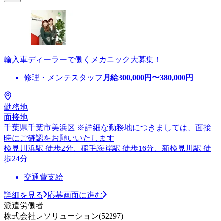
輸入車ディーラーで働くメカニック大募集！
修理・メンテスタッフ
月給
300,000
円〜
380,000
円
勤務地
面接地
千葉県千葉市美浜区 ※詳細な勤務地につきましては、面接
時にご確認をお願いいたします
検見川浜駅 徒歩2分、稲毛海岸駅 徒歩16分、新検見川駅 徒
歩24分
交通費支給
詳細を見る
応募画面に進む
派遣労働者
株式会社レソリューション(52297)