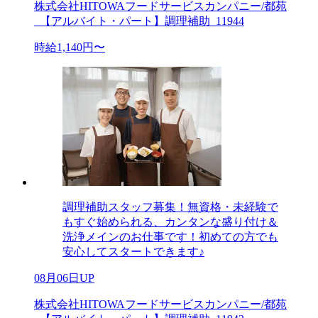
株式会社HITOWAフードサービスカンパニー/都苑
_【アルバイト・パート】調理補助_11944
時給1,140円〜
調理補助スタッフ募集！無資格・未経験で
もすぐ始められる、カンタンな盛り付け＆
洗浄メインのお仕事です！初めての方でも
安心してスタートできます♪
08月06日UP
株式会社HITOWAフードサービスカンパニー/都苑