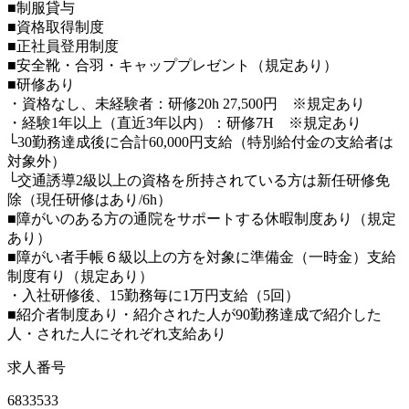
■制服貸与
■資格取得制度
■正社員登用制度
■安全靴・合羽・キャッププレゼント（規定あり）
■研修あり
・資格なし、未経験者：研修20h 27,500円 ※規定あり
・経験1年以上（直近3年以内）：研修7H ※規定あり
└30勤務達成後に合計60,000円支給（特別給付金の支給者は
対象外）
└交通誘導2級以上の資格を所持されている方は新任研修免
除（現任研修はあり/6h）
■障がいのある方の通院をサポートする休暇制度あり（規定
あり）
■障がい者手帳６級以上の方を対象に準備金（一時金）支給
制度有り（規定あり）
・入社研修後、15勤務毎に1万円支給（5回）
■紹介者制度あり・紹介された人が90勤務達成で紹介した
人・された人にそれぞれ支給あり
求人番号
6833533