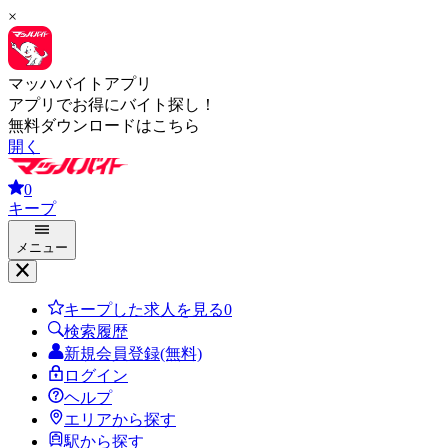
×
マッハバイトアプリ
アプリでお得にバイト探し！
無料ダウンロードはこちら
開く
0
キープ
メニュー
キープした求人を見る
0
検索履歴
新規会員登録(無料)
ログイン
ヘルプ
エリアから探す
駅から探す