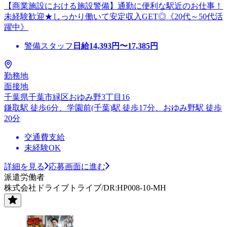
【商業施設における施設警備】通勤に便利な駅近のお仕事！
未経験歓迎★しっかり働いて安定収入GET◎《20代～50代活
躍中》
警備スタッフ
日給
14,393
円〜
17,385
円
勤務地
面接地
千葉県千葉市緑区おゆみ野3丁目16
鎌取駅 徒歩6分、学園前(千葉)駅 徒歩17分、おゆみ野駅 徒歩
20分
交通費支給
未経験OK
詳細を見る
応募画面に進む
派遣労働者
株式会社ドライブトライブ/DR:HP008-10-MH