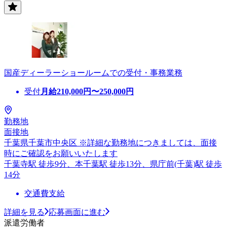
国産ディーラーショールームでの受付・事務業務
受付
月給
210,000
円〜
250,000
円
勤務地
面接地
千葉県千葉市中央区 ※詳細な勤務地につきましては、面接
時にご確認をお願いいたします
千葉寺駅 徒歩9分、本千葉駅 徒歩13分、県庁前(千葉)駅 徒歩
14分
交通費支給
詳細を見る
応募画面に進む
派遣労働者