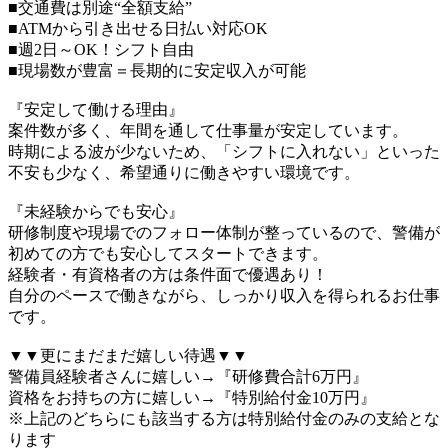
■交通費は別途“全額支給”
■ATMから引き出せる日払い対応OK
■週2日～OK！シフト自由
■現場数が豊富＝長期的に安定収入が可能
『安定して働ける理由』
案件数が多く、年間を通して仕事量が安定しています。
時期による波が少ないため、「シフトに入れない」といった
不安も少なく、希望通りに働きやすい環境です。
『未経験からでも安心』
研修制度や現場でのフォロー体制が整っているので、警備が
初めての方でも安心してスタートできます。
経験者・有資格者の方は条件面で優遇あり！
自分のペースで働きながら、しっかり収入を得られるお仕事
です。
▼▼更にまだまだ嬉しい待遇▼▼
警備員経験者さんに嬉しい→『研修費合計6万円』
資格をお持ちの方に嬉しい→『特別給付金10万円』
※上記のどちらにも該当する方は特別給付金のみの支給とな
ります