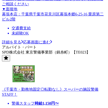
ご相談ください
▼面接地
幕張本店：千葉県千葉市花見川区幕張本郷6-25-16 栗原第二
ビル2階
交通費支給
未経験OK
詳細を見る
応募画面に進む
アルバイト・パート
SPD株式会社 東京警備事業部（錦糸町）【TE023】
《千葉市・勤務地固定◎転勤なし》スーパーの施設警備
STAFF！
警備スタッフ
時給
1,150
円〜