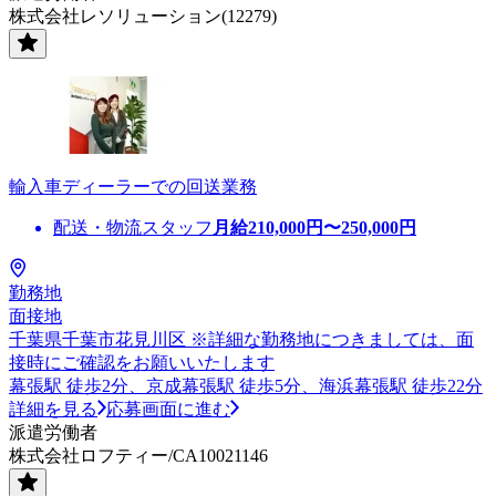
株式会社レソリューション(12279)
輸入車ディーラーでの回送業務
配送・物流スタッフ
月給
210,000
円〜
250,000
円
勤務地
面接地
千葉県千葉市花見川区 ※詳細な勤務地につきましては、面
接時にご確認をお願いいたします
幕張駅 徒歩2分、京成幕張駅 徒歩5分、海浜幕張駅 徒歩22分
詳細を見る
応募画面に進む
派遣労働者
株式会社ロフティー/CA10021146