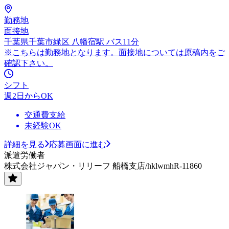
勤務地
面接地
千葉県千葉市緑区 八幡宿駅 バス11分
※こちらは勤務地となります。面接地については原稿内をご
確認下さい。
シフト
週2日からOK
交通費支給
未経験OK
詳細を見る
応募画面に進む
派遣労働者
株式会社ジャパン・リリーフ 船橋支店/hklwmhR-11860