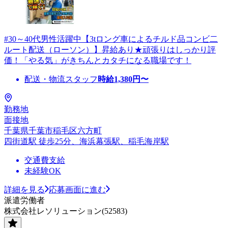
#30～40代男性活躍中【3tロング車によるチルド品コンビ二
ルート配送（ローソン）】昇給あり★頑張りはしっかり評
価！「やる気」がきちんとカタチになる職場です！
配送・物流スタッフ
時給
1,380
円〜
勤務地
面接地
千葉県千葉市稲毛区六方町
四街道駅 徒歩25分、海浜幕張駅、稲毛海岸駅
交通費支給
未経験OK
詳細を見る
応募画面に進む
派遣労働者
株式会社レソリューション(52583)