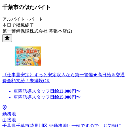
千葉市の似たバイト
アルバイト・パート
本日で掲載終了
第一警備保障株式会社 幕張本店(2)
《仕事量安定》ずっと安定収入なら第一警備★高日給＆交通
費全額支給！未経験OK
車両誘導スタッフ
日給
13,000
円〜
車両誘導スタッフ
日給
15,000
円〜
勤務地
面接地
千葉県千葉市花見川区 ※勤務地は一例ですので、お気軽に