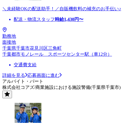
＼未経験OKの配送助手！／自販機飲料の補充のお手伝い♪
配送・物流スタッフ
時給
1,430
円〜
勤務地
面接地
千葉県千葉市花見川区三角町
千葉都市モノレール スポーツセンター駅（車12分）
交通費支給
詳細を見る
応募画面に進む
アルバイト・パート
株式会社コアズ/商業施設における施設警備(千葉県千葉市)