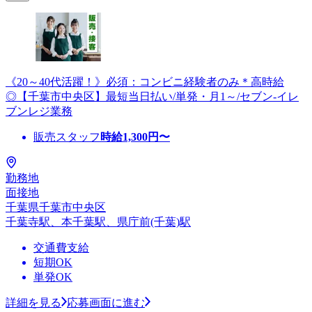
《20～40代活躍！》必須：コンビニ経験者のみ＊高時給
◎【千葉市中央区】最短当日払い/単発・月1～/セブン-イレ
ブンレジ業務
販売スタッフ
時給
1,300
円〜
勤務地
面接地
千葉県千葉市中央区
千葉寺駅、本千葉駅、県庁前(千葉)駅
交通費支給
短期OK
単発OK
詳細を見る
応募画面に進む