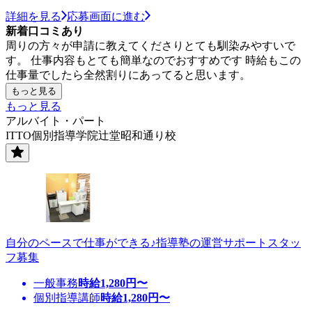
詳細を見る
応募画面に進む
新着口コミあり
周りの方々が申請に教えてくださりとても馴染みやすいで
す。 仕事内容もとても簡単なのでおすすめです 時給もこの
仕事量でしたら全然割りにあってると思います。
もっと見る
もっと見る
アルバイト・パート
ITTO個別指導学院辻堂昭和通り校
自分のペースで仕事ができる♪指導塾の運営サポートスタッ
フ募集
一般事務
時給
1,280
円〜
個別指導講師
時給
1,280
円〜