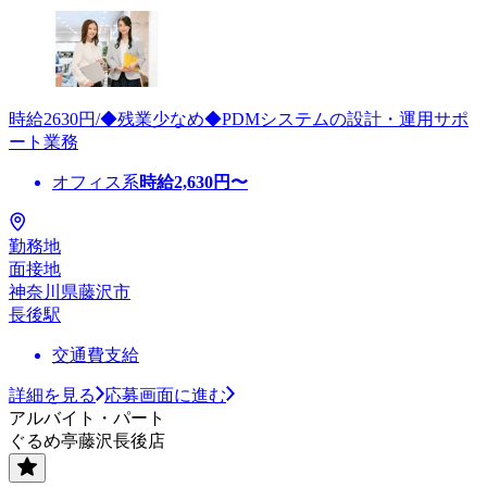
時給2630円/◆残業少なめ◆PDMシステムの設計・運用サポ
ート業務
オフィス系
時給
2,630
円〜
勤務地
面接地
神奈川県藤沢市
長後駅
交通費支給
詳細を見る
応募画面に進む
アルバイト・パート
ぐるめ亭藤沢長後店