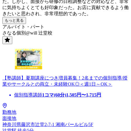
た。しかし、面接から研修の日程調整などの対応など、非常
に気持ちよくとても好印象だった。お店に貢献できるよう働
きたいと思わされ、非常理想的であった。
もっと見る
アルバイト・パート
さなる個別@will 辻堂校
【塾講師】夏期講座につき増員募集！2名までの個別指導/授
業やサークルとの両立・未経験OK◎＜週1日～OK＞
個別指導講師
1コマ(60分)
1,505
円〜
1,715
円
勤務地
面接地
神奈川県藤沢市辻堂2-7-1 湘南パールビル5F
辻堂駅 徒歩5分