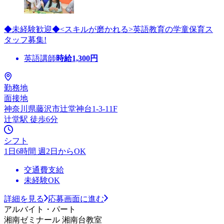
◆未経験歓迎◆<スキルが磨かれる>英語教育の学童保育ス
タッフ募集!
英語講師
時給
1,300
円
勤務地
面接地
神奈川県藤沢市辻堂神台1-3-11F
辻堂駅 徒歩6分
シフト
1日6時間 週2日からOK
交通費支給
未経験OK
詳細を見る
応募画面に進む
アルバイト・パート
湘南ゼミナール 湘南台教室