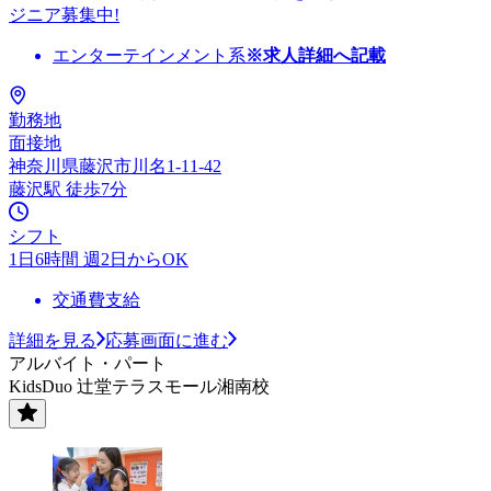
ジニア募集中!
エンターテインメント系
※求人詳細へ記載
勤務地
面接地
神奈川県藤沢市川名1-11-42
藤沢駅 徒歩7分
シフト
1日6時間 週2日からOK
交通費支給
詳細を見る
応募画面に進む
アルバイト・パート
KidsDuo 辻堂テラスモール湘南校