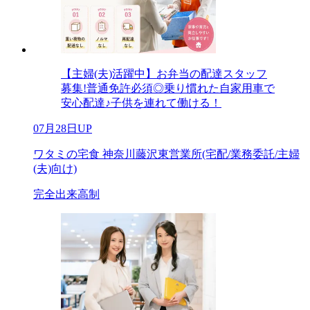
【主婦(夫)活躍中】お弁当の配達スタッフ
募集!普通免許必須◎乗り慣れた自家用車で
安心配達♪子供を連れて働ける！
07月28日UP
ワタミの宅食 神奈川藤沢東営業所(宅配/業務委託/主婦
(夫)向け)
完全出来高制