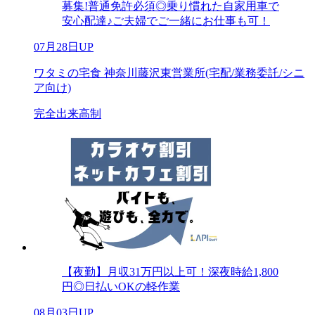
募集!普通免許必須◎乗り慣れた自家用車で
安心配達♪ご夫婦でご一緒にお仕事も可！
07月28日UP
ワタミの宅食 神奈川藤沢東営業所(宅配/業務委託/シニ
ア向け)
完全出来高制
【夜勤】月収31万円以上可！深夜時給1,800
円◎日払いOKの軽作業
08月03日UP