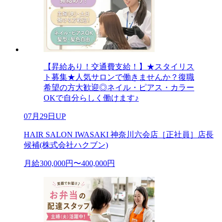
【昇給あり！交通費支給！】★スタイリス
ト募集★人気サロンで働きませんか？復職
希望の方大歓迎◎ネイル・ピアス・カラー
OKで自分らしく働けます♪
07月29日UP
HAIR SALON IWASAKI 神奈川六会店［正社員］店長
候補(株式会社ハクブン)
月給300,000円〜400,000円