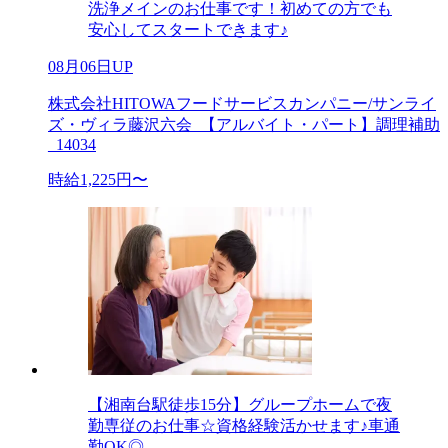
洗浄メインのお仕事です！初めての方でも
安心してスタートできます♪
08月06日UP
株式会社HITOWAフードサービスカンパニー/サンライ
ズ・ヴィラ藤沢六会_【アルバイト・パート】調理補助
_14034
時給1,225円〜
【湘南台駅徒歩15分】グループホームで夜
勤専従のお仕事☆資格経験活かせます♪車通
勤OK◎