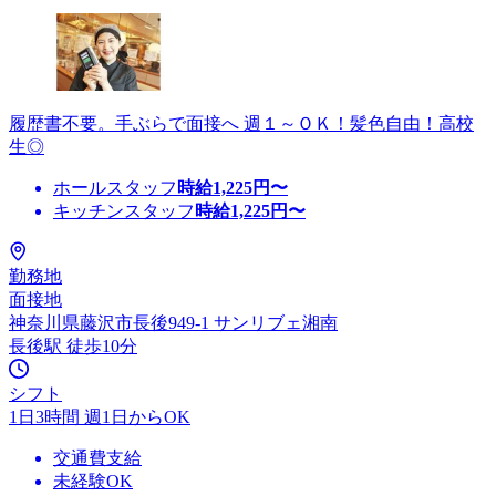
履歴書不要。手ぶらで面接へ 週１～ＯＫ！髪色自由！高校
生◎
ホールスタッフ
時給
1,225
円〜
キッチンスタッフ
時給
1,225
円〜
勤務地
面接地
神奈川県藤沢市長後949-1 サンリブェ湘南
長後駅 徒歩10分
シフト
1日3時間 週1日からOK
交通費支給
未経験OK