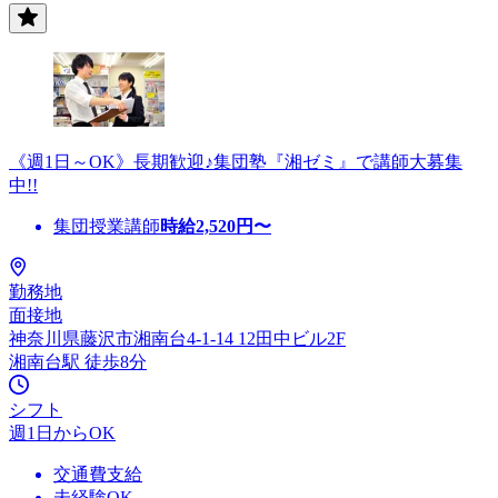
《週1日～OK》長期歓迎♪集団塾『湘ゼミ』で講師大募集
中!!
集団授業講師
時給
2,520
円〜
勤務地
面接地
神奈川県藤沢市湘南台4-1-14 12田中ビル2F
湘南台駅 徒歩8分
シフト
週1日からOK
交通費支給
未経験OK