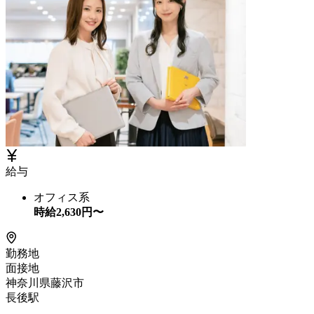
給与
オフィス系
時給
2,630
円〜
勤務地
面接地
神奈川県藤沢市
長後駅