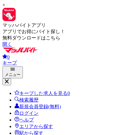
×
マッハバイトアプリ
アプリでお得にバイト探し！
無料ダウンロードはこちら
開く
0
キープ
メニュー
キープした求人を見る
0
検索履歴
新規会員登録(無料)
ログイン
ヘルプ
エリアから探す
駅から探す