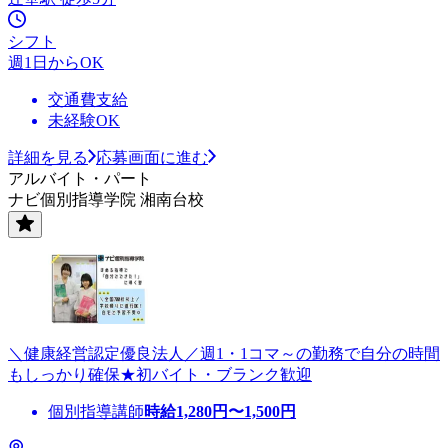
シフト
週1日からOK
交通費支給
未経験OK
詳細を見る
応募画面に進む
アルバイト・パート
ナビ個別指導学院 湘南台校
＼健康経営認定優良法人／週1・1コマ～の勤務で自分の時間
もしっかり確保★初バイト・ブランク歓迎
個別指導講師
時給
1,280
円〜
1,500
円