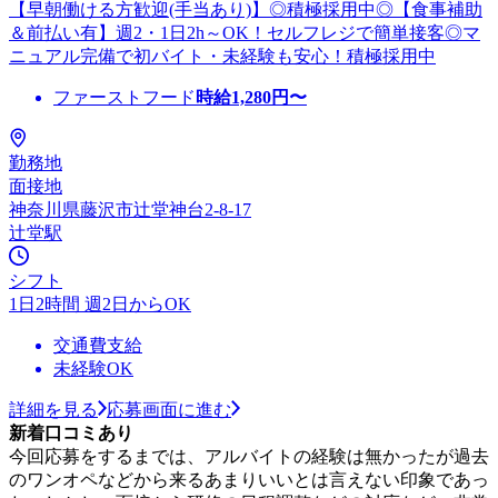
【早朝働ける方歓迎(手当あり)】◎積極採用中◎【食事補助
＆前払い有】週2・1日2h～OK！セルフレジで簡単接客◎マ
ニュアル完備で初バイト・未経験も安心！積極採用中
ファーストフード
時給
1,280
円〜
勤務地
面接地
神奈川県藤沢市辻堂神台2-8-17
辻堂駅
シフト
1日2時間 週2日からOK
交通費支給
未経験OK
詳細を見る
応募画面に進む
新着口コミあり
今回応募をするまでは、アルバイトの経験は無かったが過去
のワンオペなどから来るあまりいいとは言えない印象であっ