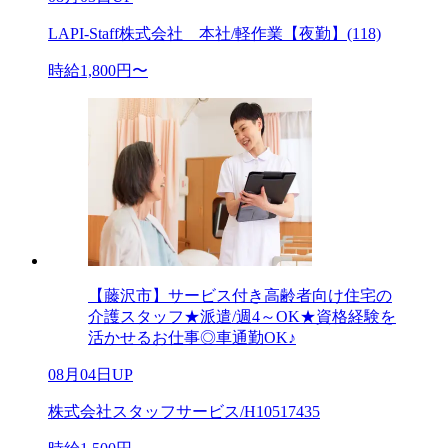
LAPI-Staff株式会社 本社/軽作業【夜勤】(118)
時給1,800円〜
【藤沢市】サービス付き高齢者向け住宅の
介護スタッフ★派遣/週4～OK★資格経験を
活かせるお仕事◎車通勤OK♪
08月04日UP
株式会社スタッフサービス/H10517435