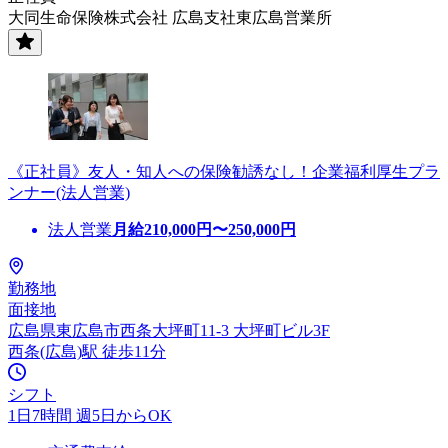
大同生命保険株式会社 広島支社東広島営業所
《正社員》友人・知人への保険勧誘なし！企業福利厚生プラ
ンナー(法人営業)
法人営業
月給
210,000
円〜
250,000
円
勤務地
面接地
広島県東広島市西条大坪町11-3 大坪町ビル3F
西条(広島)駅 徒歩11分
シフト
1日7時間 週5日からOK