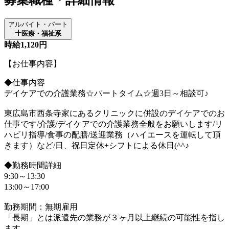
アルバイト・パート
医療・福祉系
時給1,120円
【お仕事内容】
◆仕事内容
デイケアでの介護業務☆パートタイム☆週3日～相談可♪
東広島市西条寺家にあるクリニックに併設のデイケアでのお
仕事です/介護/デイケアでの介護業務全般をお願いします/リ
ハビリ指導/食事の配膳/送迎業務（ハイエースを運転して頂
きます）など/日、祝日定休+シフトによる休日(^^♪
◆勤務時間詳細
9:30～13:30
13:00～17:00
勤務期間：無期雇用
「長期」とは派遣先の業務が３ヶ月以上継続の可能性を指し
ます