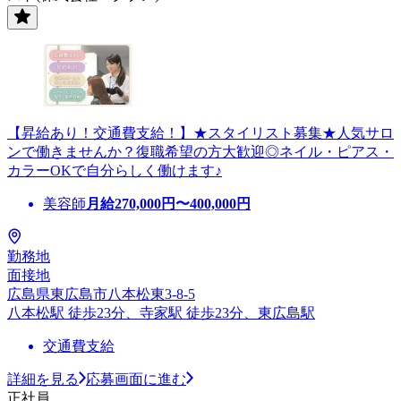
【昇給あり！交通費支給！】★スタイリスト募集★人気サロ
ンで働きませんか？復職希望の方大歓迎◎ネイル・ピアス・
カラーOKで自分らしく働けます♪
美容師
月給
270,000
円〜
400,000
円
勤務地
面接地
広島県東広島市八本松東3-8-5
八本松駅 徒歩23分、寺家駅 徒歩23分、東広島駅
交通費支給
詳細を見る
応募画面に進む
正社員