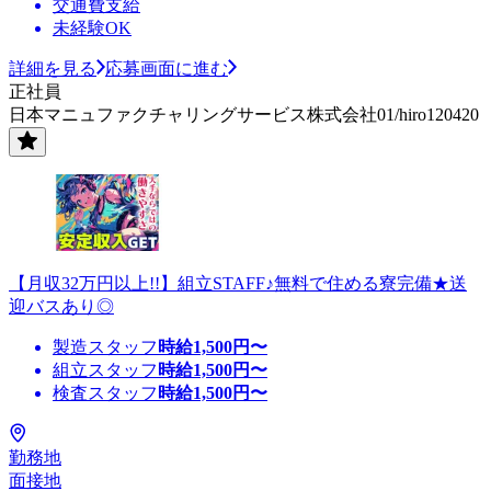
交通費支給
未経験OK
詳細を見る
応募画面に進む
正社員
日本マニュファクチャリングサービス株式会社01/hiro120420
【月収32万円以上!!】組立STAFF♪無料で住める寮完備★送
迎バスあり◎
製造スタッフ
時給
1,500
円〜
組立スタッフ
時給
1,500
円〜
検査スタッフ
時給
1,500
円〜
勤務地
面接地