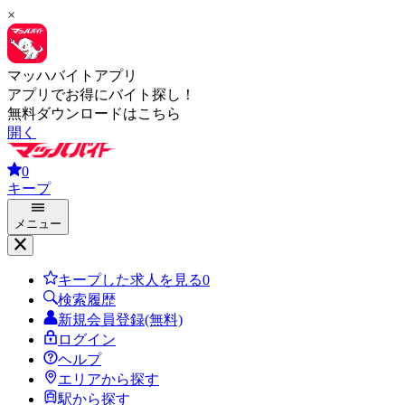
×
マッハバイトアプリ
アプリでお得にバイト探し！
無料ダウンロードはこちら
開く
0
キープ
メニュー
キープした求人を見る
0
検索履歴
新規会員登録(無料)
ログイン
ヘルプ
エリアから探す
駅から探す