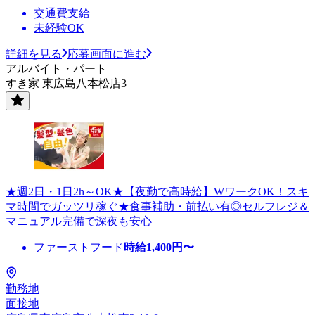
交通費支給
未経験OK
詳細を見る
応募画面に進む
アルバイト・パート
すき家 東広島八本松店3
★週2日・1日2h～OK★【夜勤で高時給】WワークOK！スキ
マ時間でガッツリ稼ぐ★食事補助・前払い有◎セルフレジ＆
マニュアル完備で深夜も安心
ファーストフード
時給
1,400
円〜
勤務地
面接地