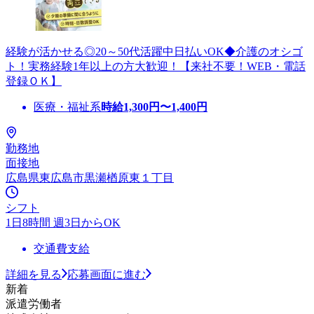
経験が活かせる◎20～50代活躍中日払いOK◆介護のオシゴ
ト！実務経験1年以上の方大歓迎！【来社不要！WEB・電話
登録ＯＫ】
医療・福祉系
時給
1,300
円〜
1,400
円
勤務地
面接地
広島県東広島市黒瀬楢原東１丁目
シフト
1日8時間 週3日からOK
交通費支給
詳細を見る
応募画面に進む
新着
派遣労働者