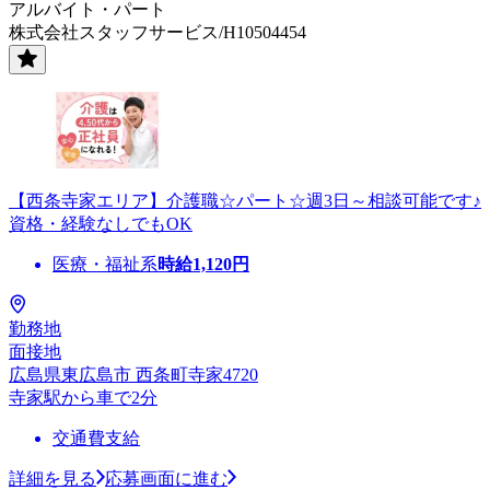
アルバイト・パート
株式会社スタッフサービス/H10504454
【西条寺家エリア】介護職☆パート☆週3日～相談可能です♪
資格・経験なしでもOK
医療・福祉系
時給
1,120
円
勤務地
面接地
広島県東広島市 西条町寺家4720
寺家駅から車で2分
交通費支給
詳細を見る
応募画面に進む