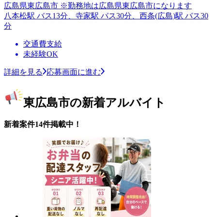
広島県東広島市 ※勤務地は広島県東広島市になります
八本松駅 バス13分、寺家駅 バス30分、西条(広島)駅 バス30
分
交通費支給
未経験OK
詳細を見る
応募画面に進む
東広島市の新着アルバイト
新着案件14件掲載中！