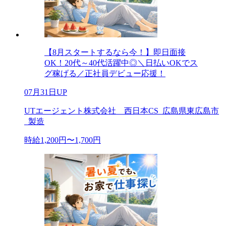
【8月スタートするなら今！】即日面接
OK！20代～40代活躍中◎＼日払いOKでス
グ稼げる／正社員デビュー応援！
07月31日UP
UTエージェント株式会社 西日本CS_広島県東広島市
_製造
時給1,200円〜1,700円