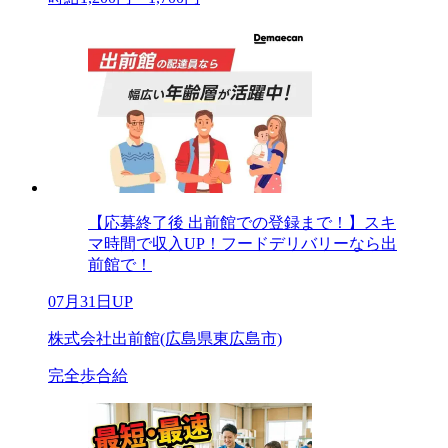
【応募終了後 出前館での登録まで！】スキ
マ時間で収入UP！フードデリバリーなら出
前館で！
07月31日UP
株式会社出前館(広島県東広島市)
完全歩合給