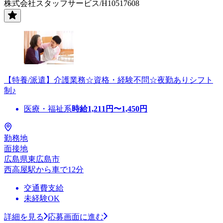
株式会社スタッフサービス/H10517608
【特養/派遣】介護業務☆資格・経験不問☆夜勤ありシフト
制♪
医療・福祉系
時給
1,211
円〜
1,450
円
勤務地
面接地
広島県東広島市
西高屋駅から車で12分
交通費支給
未経験OK
詳細を見る
応募画面に進む