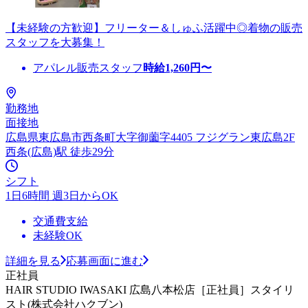
【未経験の方歓迎】フリーター＆しゅふ活躍中◎着物の販売
スタッフを大募集！
アパレル販売スタッフ
時給
1,260
円〜
勤務地
面接地
広島県東広島市西条町大字御薗字4405 フジグラン東広島2F
西条(広島)駅 徒歩29分
シフト
1日6時間 週3日からOK
交通費支給
未経験OK
詳細を見る
応募画面に進む
正社員
HAIR STUDIO IWASAKI 広島八本松店［正社員］スタイリ
スト(株式会社ハクブン)