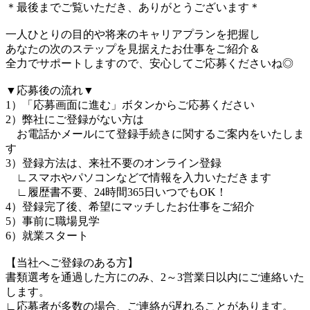
＊最後までご覧いただき、ありがとうございます＊
一人ひとりの目的や将来のキャリアプランを把握し
あなたの次のステップを見据えたお仕事をご紹介＆
全力でサポートしますので、安心してご応募くださいね◎
▼応募後の流れ▼
1）「応募画面に進む」ボタンからご応募ください
2）弊社にご登録がない方は
お電話かメールにて登録手続きに関するご案内をいたしま
す
3）登録方法は、来社不要のオンライン登録
∟スマホやパソコンなどで情報を入力いただきます
∟履歴書不要、24時間365日いつでもOK！
4）登録完了後、希望にマッチしたお仕事をご紹介
5）事前に職場見学
6）就業スタート
【当社へご登録のある方】
書類選考を通過した方にのみ、2～3営業日以内にご連絡いた
します。
∟応募者が多数の場合、ご連絡が遅れることがあります。