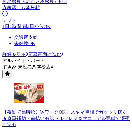
広島県東広島市八本松東2-10-8
寺家駅、八本松駅
シフト
1日2時間 週2日からOK
交通費支給
未経験OK
詳細を見る
応募画面に進む
アルバイト・パート
すき家 東広島八本松店4
【夜勤で高時給】WワークOK！スキマ時間でガッツリ稼ぐ
★食事補助・前払い有◎セルフレジ＆マニュアル完備で深夜
も安心