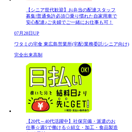
【シニア世代歓迎】お弁当の配達スタッフ
募集!普通免許必須◎乗り慣れた自家用車で
安心配達♪ご夫婦でご一緒にお仕事も可！
07月28日UP
ワタミの宅食 東広島営業所(宅配/業務委託/シニア向け)
完全出来高制
【20代～40代活躍中】社保完備・派遣のお
仕事☆週5で働ける☆組立・加工・食品製造