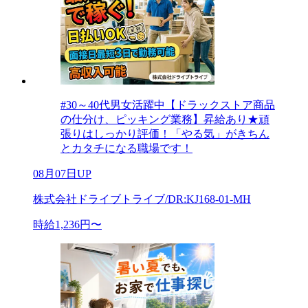
#30～40代男女活躍中【ドラックストア商品
の仕分け、ピッキング業務】昇給あり★頑
張りはしっかり評価！「やる気」がきちん
とカタチになる職場です！
08月07日UP
株式会社ドライブトライブ/DR:KJ168-01-MH
時給1,236円〜