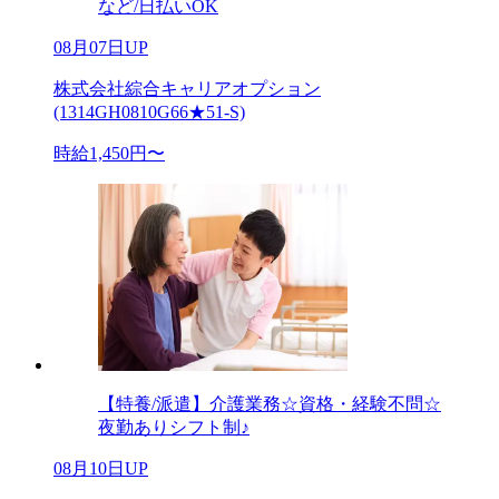
など/日払いOK
08月07日UP
株式会社綜合キャリアオプション
(1314GH0810G66★51-S)
時給1,450円〜
【特養/派遣】介護業務☆資格・経験不問☆
夜勤ありシフト制♪
08月10日UP