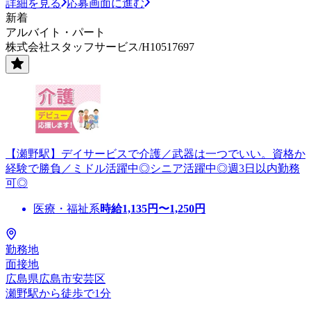
詳細を見る
応募画面に進む
新着
アルバイト・パート
株式会社スタッフサービス/H10517697
【瀬野駅】デイサービスで介護／武器は一つでいい。資格か
経験で勝負／ミドル活躍中◎シニア活躍中◎週3日以内勤務
可◎
医療・福祉系
時給
1,135
円〜
1,250
円
勤務地
面接地
広島県広島市安芸区
瀬野駅から徒歩で1分