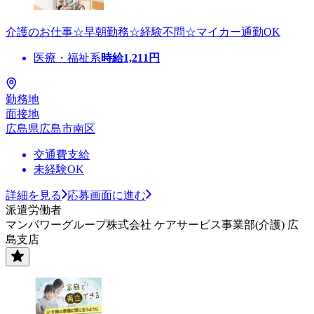
介護のお仕事☆早朝勤務☆経験不問☆マイカー通勤OK
医療・福祉系
時給
1,211
円
勤務地
面接地
広島県広島市南区
交通費支給
未経験OK
詳細を見る
応募画面に進む
派遣労働者
マンパワーグループ株式会社 ケアサービス事業部(介護) 広
島支店