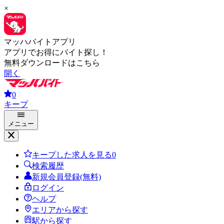
×
マッハバイトアプリ
アプリでお得にバイト探し！
無料ダウンロードはこちら
開く
0
キープ
メニュー
キープした求人を見る
0
検索履歴
新規会員登録(無料)
ログイン
ヘルプ
エリアから探す
駅から探す