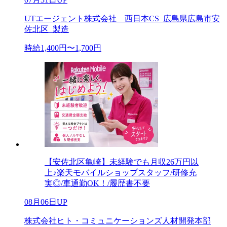
UTエージェント株式会社 西日本CS_広島県広島市安
佐北区_製造
時給1,400円〜1,700円
【安佐北区亀崎】未経験でも月収26万円以
上♪楽天モバイルショップスタッフ/研修充
実◎/車通勤OK！/履歴書不要
08月06日UP
株式会社ヒト・コミュニケーションズ人材開発本部