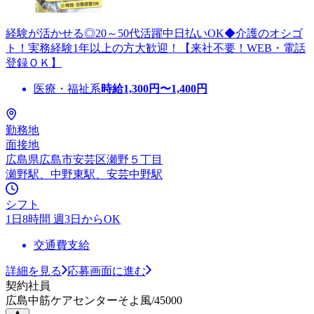
経験が活かせる◎20～50代活躍中日払いOK◆介護のオシゴ
ト！実務経験1年以上の方大歓迎！【来社不要！WEB・電話
登録ＯＫ】
医療・福祉系
時給
1,300
円〜
1,400
円
勤務地
面接地
広島県広島市安芸区瀬野５丁目
瀬野駅、中野東駅、安芸中野駅
シフト
1日8時間 週3日からOK
交通費支給
詳細を見る
応募画面に進む
契約社員
広島中筋ケアセンターそよ風/45000