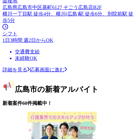
面接地
広島県広島市中区基町6127 そごう広島店B2F
横川一丁目駅 徒歩4分、横川(広島)駅 徒歩6分、別院前駅 徒
歩5分
シフト
1日3時間 週2日からOK
交通費支給
未経験OK
詳細を見る
応募画面に進む
広島市の新着アルバイト
新着案件60件掲載中！