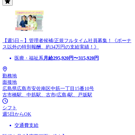
【週5日～】管理者候補/正規フルタイム社員募集！《ボーナ
ス以外の特別報酬、約34万円の支給実績！》
医療・福祉系
月給
295,920
円〜
315,920
円
勤務地
面接地
広島県広島市安佐南区中筋一丁目15番10号
古市橋駅、中筋駅、古市(広島)駅、戸坂駅
シフト
週5日からOK
交通費支給