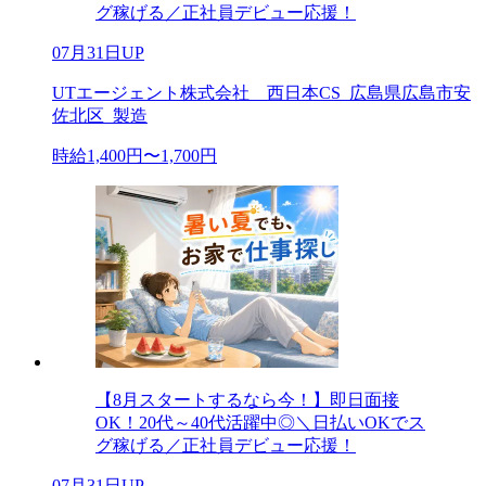
グ稼げる／正社員デビュー応援！
07月31日UP
UTエージェント株式会社 西日本CS_広島県広島市安
佐北区_製造
時給1,400円〜1,700円
【8月スタートするなら今！】即日面接
OK！20代～40代活躍中◎＼日払いOKでス
グ稼げる／正社員デビュー応援！
07月31日UP