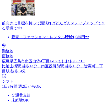
前向きに目標を持って頑張ればどんどんステップアップでき
る環境です!
販売・ファッション・レンタル
時給
1,085
円〜
勤務地
面接地
広島県広島市南区出汐4丁目1-18 でしおドルフ1F
比治山橋駅 徒歩14分、南区役所前駅 徒歩13分、皆実町二丁
目駅 徒歩14分
シフト
1日3時間 週2日からOK
交通費支給
未経験OK