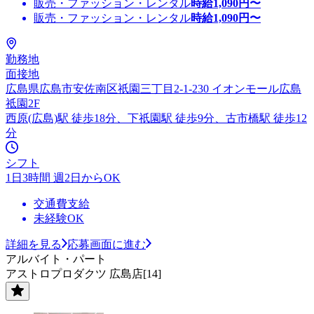
販売・ファッション・レンタル
時給
1,090
円〜
販売・ファッション・レンタル
時給
1,090
円〜
勤務地
面接地
広島県広島市安佐南区祇園三丁目2-1-230 イオンモール広島
祗園2F
西原(広島)駅 徒歩18分、下祇園駅 徒歩9分、古市橋駅 徒歩12
分
シフト
1日3時間 週2日からOK
交通費支給
未経験OK
詳細を見る
応募画面に進む
アルバイト・パート
アストロプロダクツ 広島店[14]