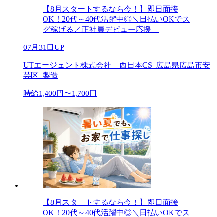
【8月スタートするなら今！】即日面接
OK！20代～40代活躍中◎＼日払いOKでス
グ稼げる／正社員デビュー応援！
07月31日UP
UTエージェント株式会社 西日本CS_広島県広島市安
芸区_製造
時給1,400円〜1,700円
【8月スタートするなら今！】即日面接
OK！20代～40代活躍中◎＼日払いOKでス