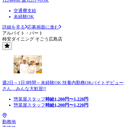
1日4時間 週3日からOK
交通費支給
未経験OK
詳細を見る
応募画面に進む
アルバイト・パート
柿安ダイニング そごう広島店
週2日～1日3時間～未経験OK 扶養内勤務OKバイトデビュー
さん…みんな大歓迎!!
惣菜屋スタッフ
時給
1,200
円〜
1,220
円
惣菜屋スタッフ
時給
1,200
円〜
1,220
円
勤務地