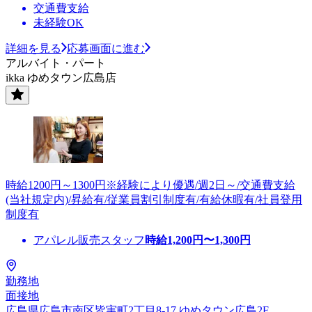
交通費支給
未経験OK
詳細を見る
応募画面に進む
アルバイト・パート
ikka ゆめタウン広島店
時給1200円～1300円※経験により優遇/週2日～/交通費支給
(当社規定内)/昇給有/従業員割引制度有/有給休暇有/社員登用
制度有
アパレル販売スタッフ
時給
1,200
円〜
1,300
円
勤務地
面接地
広島県広島市南区皆実町2丁目8-17 ゆめタウン広島2F