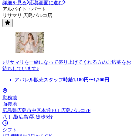
詳細を見る
応募画面に進む
アルバイト・パート
リサマリ 広島パルコ店
♪リサマリを一緒になって盛り上げてくれる方のご応募をお
待ちしています♪
アパレル販売スタッフ
時給
1,180
円〜
1,200
円
勤務地
面接地
広島県広島市中区本通10-1 広島パルコ7F
八丁堀(広島)駅 徒歩5分
シフト