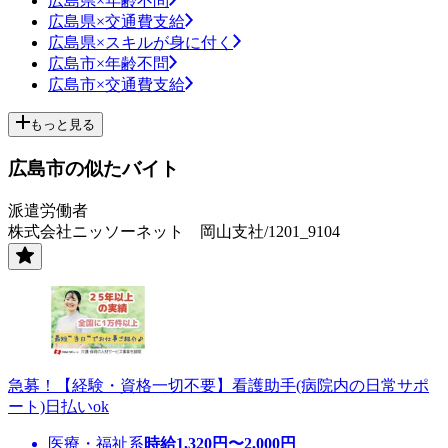
広島県×年齢不問
広島県×交通費支給
広島県×スキルが身に付く
広島市×年齢不問
広島市×交通費支給
もっと見る
広島市の似たバイト
派遣労働者
株式会社ニッソーネット 岡山支社/1201_9104
急募！【経験・資格一切不要】看護助手(病院内の日常サポ
ート)日払いok
医療・福祉系
時給
1,320
円〜
2,000
円