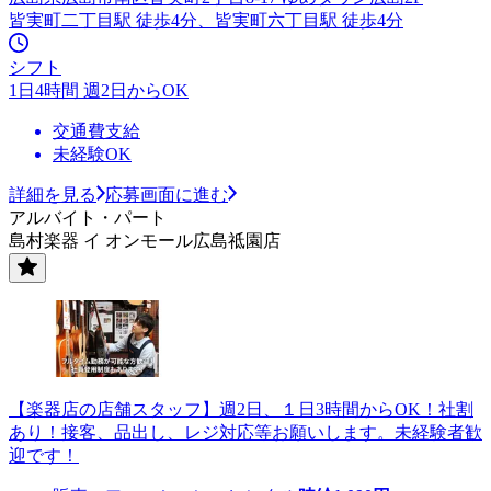
皆実町二丁目駅 徒歩4分、皆実町六丁目駅 徒歩4分
シフト
1日4時間 週2日からOK
交通費支給
未経験OK
詳細を見る
応募画面に進む
アルバイト・パート
島村楽器 イ オンモール広島祗園店
【楽器店の店舗スタッフ】週2日、１日3時間からOK！社割
あり！接客、品出し、レジ対応等お願いします。未経験者歓
迎です！