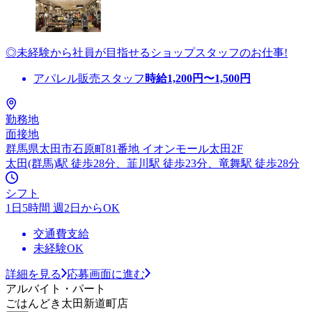
◎未経験から社員が目指せるショップスタッフのお仕事!
アパレル販売スタッフ
時給
1,200
円〜
1,500
円
勤務地
面接地
群馬県太田市石原町81番地 イオンモール太田2F
太田(群馬)駅 徒歩28分、韮川駅 徒歩23分、竜舞駅 徒歩28分
シフト
1日5時間 週2日からOK
交通費支給
未経験OK
詳細を見る
応募画面に進む
アルバイト・パート
ごはんどき太田新道町店