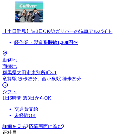
【土日勤務】週3日OK◎ガリバーの洗車アルバイト
軽作業・製造系
時給
1,300
円〜
勤務地
面接地
群馬県太田市東別所町8-1
竜舞駅 徒歩25分、西小泉駅 徒歩29分
シフト
1日6時間 週3日からOK
交通費支給
未経験OK
詳細を見る
応募画面に進む
正社員