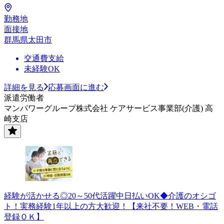
勤務地
面接地
群馬県太田市
交通費支給
未経験OK
詳細を見る
応募画面に進む
派遣労働者
マンパワーグループ株式会社 ケアサービス事業部(介護) 高
崎支店
経験が活かせる◎20～50代活躍中日払いOK◆介護のオシゴ
ト！実務経験1年以上の方大歓迎！【来社不要！WEB・電話
登録ＯＫ】