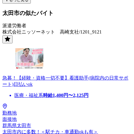
太田市の似たバイト
派遣労働者
株式会社ニッソーネット 高崎支社/1201_9121
急募！【経験・資格一切不要】看護助手(病院内の日常サポ
ート)日払いok
医療・福祉系
時給
1,400
円〜
2,125
円
勤務地
面接地
群馬県太田市
太田市内に多数！＜駅チカ・車通勤okも有＞