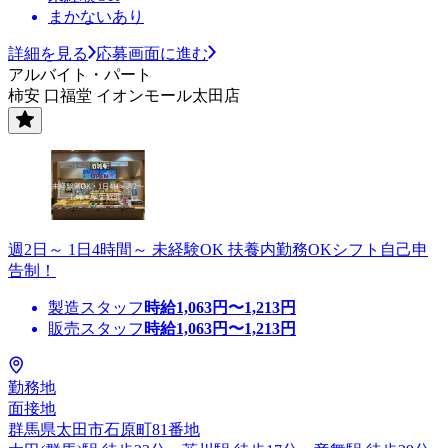
まかないあり
詳細を見る
応募画面に進む
アルバイト・パート
柿安 口福堂 イオンモール太田店
週2日～ 1日4時間～ 未経験OK 扶養内勤務OKシフト自己申
告制！
製造スタッフ
時給
1,063
円〜
1,213
円
販売スタッフ
時給
1,063
円〜
1,213
円
勤務地
面接地
群馬県太田市石原町81番地