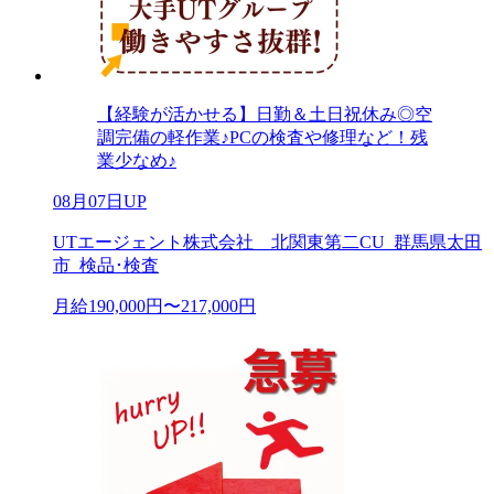
【経験が活かせる】日勤＆土日祝休み◎空
調完備の軽作業♪PCの検査や修理など！残
業少なめ♪
08月07日UP
UTエージェント株式会社 北関東第二CU_群馬県太田
市_検品･検査
月給190,000円〜217,000円