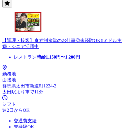
【調理・接客】食券制食堂のお仕事◎未経験OK!!ミドル主
婦・シニア活躍中
レストラン
時給
1,150
円〜
1,200
円
勤務地
面接地
群馬県太田市新道町1224-2
太田駅より車で11分
シフト
週2日からOK
交通費支給
未経験OK