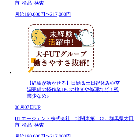
市_検品･検査
月給190,000円〜217,000円
【経験が活かせる】日勤＆土日祝休み◎空
調完備の軽作業♪PCの検査や修理など！残
業少なめ♪
08月07日UP
UTエージェント株式会社 北関東第二CU_群馬県太田
市_検品･検査
月給190,000円〜217,000円