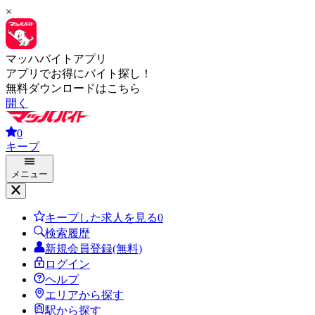
×
マッハバイトアプリ
アプリでお得にバイト探し！
無料ダウンロードはこちら
開く
0
キープ
メニュー
キープした求人を見る
0
検索履歴
新規会員登録(無料)
ログイン
ヘルプ
エリアから探す
駅から探す