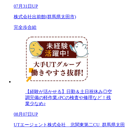
07月31日UP
株式会社出前館(群馬県太田市)
完全歩合給
【経験が活かせる】日勤＆土日祝休み◎空
調完備の軽作業♪PCの検査や修理など！残
業少なめ♪
08月07日UP
UTエージェント株式会社 北関東第二CU_群馬県太田