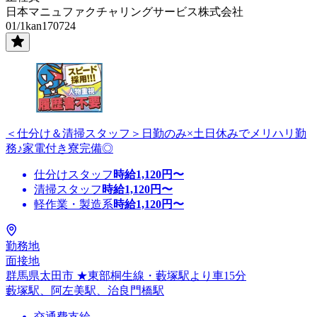
日本マニュファクチャリングサービス株式会社
01/1kan170724
＜仕分け＆清掃スタッフ＞日勤のみ×土日休みでメリハリ勤
務♪家電付き寮完備◎
仕分けスタッフ
時給
1,120
円〜
清掃スタッフ
時給
1,120
円〜
軽作業・製造系
時給
1,120
円〜
勤務地
面接地
群馬県太田市 ★東部桐生線・藪塚駅より車15分
藪塚駅、阿左美駅、治良門橋駅
交通費支給