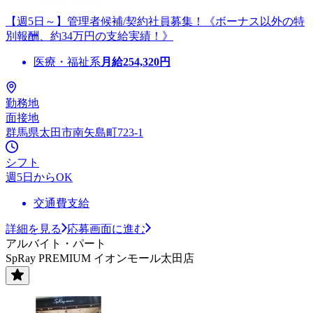
【週5日～】管理者候補/契約社員募集！《ボーナス以外の特
別報酬、約34万円の支給実績！》
医療・福祉系
月給
254,320
円
勤務地
面接地
群馬県太田市南矢島町723-1
シフト
週5日からOK
交通費支給
詳細を見る
応募画面に進む
アルバイト・パート
SpRay PREMIUM イオンモール太田店