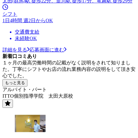
太田(群馬)駅 徒歩22分、韮川駅 徒歩17分、竜舞駅 徒歩29分
シフト
1日4時間 週2日からOK
交通費支給
未経験OK
詳細を見る
応募画面に進む
新着口コミあり
１ヶ月の最高労働時間の記載がなく説明をされて知りまし
た。丁寧にシフトやお店の流れ業務内容の説明をして頂き安
心でした。
もっと見る
アルバイト・パート
ITTO個別指導学院 太田大原校