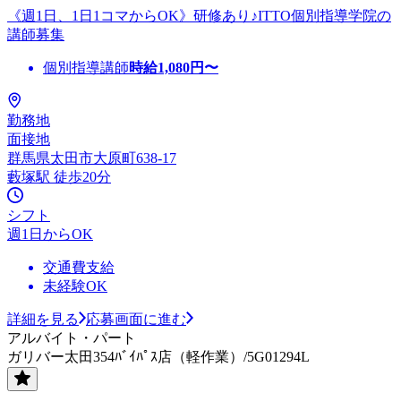
《週1日、1日1コマからOK》研修あり♪ITTO個別指導学院の
講師募集
個別指導講師
時給
1,080
円〜
勤務地
面接地
群馬県太田市大原町638-17
藪塚駅 徒歩20分
シフト
週1日からOK
交通費支給
未経験OK
詳細を見る
応募画面に進む
アルバイト・パート
ガリバー太田354ﾊﾞｲﾊﾟｽ店（軽作業）/5G01294L