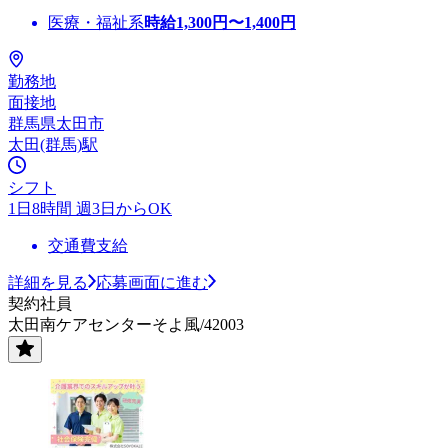
医療・福祉系
時給
1,300
円〜
1,400
円
勤務地
面接地
群馬県太田市
太田(群馬)駅
シフト
1日8時間 週3日からOK
交通費支給
詳細を見る
応募画面に進む
契約社員
太田南ケアセンターそよ風/42003