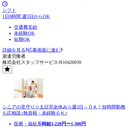
シフト
1日8時間 週5日からOK
交通費支給
未経験OK
短期OK
詳細を見る
応募画面に進む
派遣労働者
株式会社スタッフサービス/H10426939
シニアの見守り☆土日完全休み☆週3日～ＯＫ！短時間勤務
も応相談♪無資格・未経験ＯＫ♪
医療・福祉系
時給
1,228
円〜
1,300
円