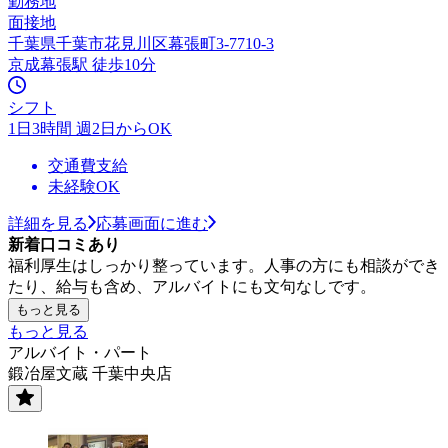
勤務地
面接地
千葉県千葉市花見川区幕張町3-7710-3
京成幕張駅 徒歩10分
シフト
1日3時間 週2日からOK
交通費支給
未経験OK
詳細を見る
応募画面に進む
新着口コミあり
福利厚生はしっかり整っています。人事の方にも相談ができ
たり、給与も含め、アルバイトにも文句なしです。
もっと見る
もっと見る
アルバイト・パート
鍛冶屋文蔵 千葉中央店