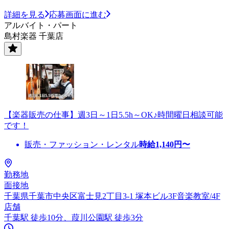
詳細を見る
応募画面に進む
アルバイト・パート
島村楽器 千葉店
【楽器販売の仕事】週3日～1日5.5h～OK♪時間曜日相談可能
です！
販売・ファッション・レンタル
時給
1,140
円〜
勤務地
面接地
千葉県千葉市中央区富士見2丁目3-1 塚本ビル3F音楽教室/4F
店舗
千葉駅 徒歩10分、葭川公園駅 徒歩3分