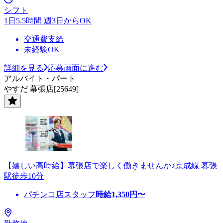
シフト
1日5.5時間 週3日からOK
交通費支給
未経験OK
詳細を見る
応募画面に進む
アルバイト・パート
やすだ 幕張店[25649]
【嬉しい高時給】幕張店で楽しく働きませんか♪京成線 幕張
駅徒歩10分
パチンコ店スタッフ
時給
1,350
円〜