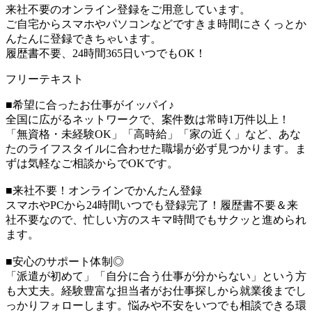
来社不要のオンライン登録をご用意しています。
ご自宅からスマホやパソコンなどですきま時間にさくっとか
んたんに登録できちゃいます。
履歴書不要、24時間365日いつでもOK！
フリーテキスト
■希望に合ったお仕事がイッパイ♪
全国に広がるネットワークで、案件数は常時1万件以上！
「無資格・未経験OK」「高時給」「家の近く」など、あな
たのライフスタイルに合わせた職場が必ず見つかります。ま
ずは気軽なご相談からでOKです。
■来社不要！オンラインでかんたん登録
スマホやPCから24時間いつでも登録完了！履歴書不要＆来
社不要なので、忙しい方のスキマ時間でもサクッと進められ
ます。
■安心のサポート体制◎
「派遣が初めて」「自分に合う仕事が分からない」という方
も大丈夫。経験豊富な担当者がお仕事探しから就業後までし
っかりフォローします。悩みや不安をいつでも相談できる環