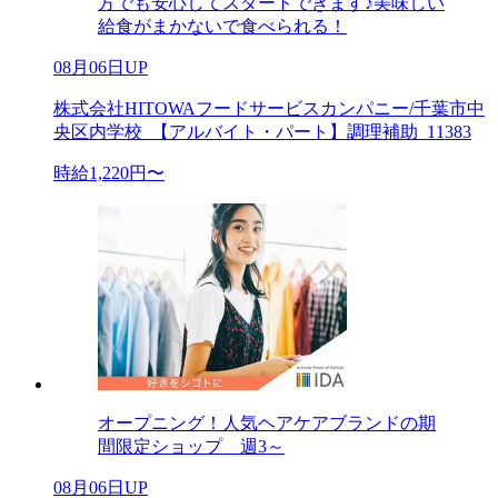
方でも安心してスタートできます♪美味しい
給食がまかないで食べられる！
08月06日UP
株式会社HITOWAフードサービスカンパニー/千葉市中
央区内学校_【アルバイト・パート】調理補助_11383
時給1,220円〜
オープニング！人気ヘアケアブランドの期
間限定ショップ 週3～
08月06日UP