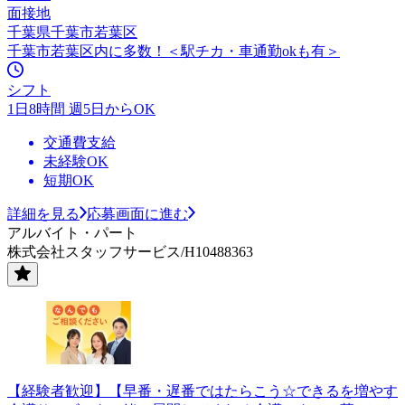
面接地
千葉県千葉市若葉区
千葉市若葉区内に多数！＜駅チカ・車通勤okも有＞
シフト
1日8時間 週5日からOK
交通費支給
未経験OK
短期OK
詳細を見る
応募画面に進む
アルバイト・パート
株式会社スタッフサービス/H10488363
【経験者歓迎】【早番・遅番ではたらこう☆できるを増やす