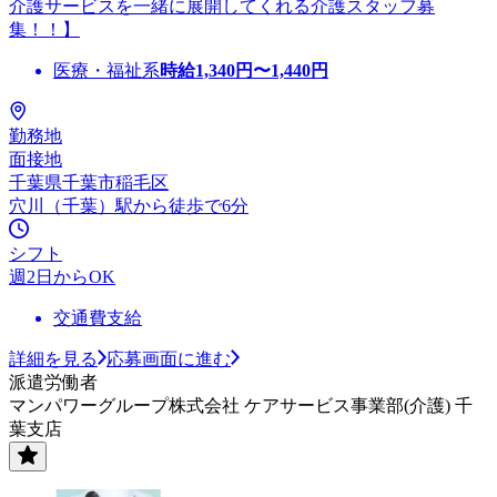
介護サービスを一緒に展開してくれる介護スタッフ募
集！！】
医療・福祉系
時給
1,340
円〜
1,440
円
勤務地
面接地
千葉県千葉市稲毛区
穴川（千葉）駅から徒歩で6分
シフト
週2日からOK
交通費支給
詳細を見る
応募画面に進む
派遣労働者
マンパワーグループ株式会社 ケアサービス事業部(介護) 千
葉支店