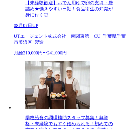
【未経験歓迎】おでん用ゆで卵の充填・袋
詰め★働きやすい日勤！食品衛生の知識が
身に付く◎
08月07日UP
UTエージェント株式会社 南関東第一CU_千葉県千葉
市美浜区_製造
月給210,000円〜241,000円
学校給食の調理補助スタッフ募集！無資
格・未経験でもすぐ始められる！初めての