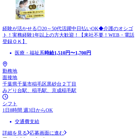
経験が活かせる◎20～50代活躍中日払いOK◆介護のオシゴ
ト！実務経験1年以上の方大歓迎！【来社不要！WEB・電話
登録ＯＫ】
医療・福祉系
時給
1,510
円〜
1,700
円
勤務地
面接地
千葉県千葉市稲毛区黒砂台２丁目
みどり台駅、稲毛駅、京成稲毛駅
シフト
1日8時間 週3日からOK
交通費支給
詳細を見る
応募画面に進む