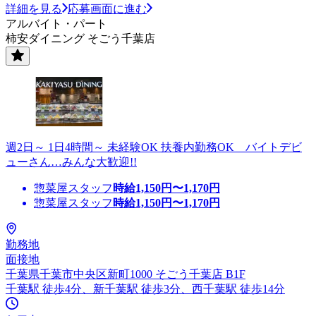
詳細を見る
応募画面に進む
アルバイト・パート
柿安ダイニング そごう千葉店
週2日～ 1日4時間～ 未経験OK 扶養内勤務OK バイトデビ
ューさん…みんな大歓迎!!
惣菜屋スタッフ
時給
1,150
円〜
1,170
円
惣菜屋スタッフ
時給
1,150
円〜
1,170
円
勤務地
面接地
千葉県千葉市中央区新町1000 そごう千葉店 B1F
千葉駅 徒歩4分、新千葉駅 徒歩3分、西千葉駅 徒歩14分