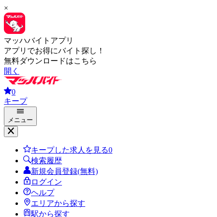
×
マッハバイトアプリ
アプリでお得にバイト探し！
無料ダウンロードはこちら
開く
0
キープ
メニュー
キープした求人を見る
0
検索履歴
新規会員登録(無料)
ログイン
ヘルプ
エリアから探す
駅から探す