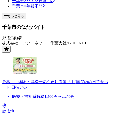
千葉県×バイク通勤OK
千葉市×年齢不問
もっと見る
千葉市の似たバイト
派遣労働者
株式会社ニッソーネット 千葉支社/1201_9219
急募！【経験・資格一切不要】看護助手(病院内の日常サポ
ート)日払いok
医療・福祉系
時給
1,500
円〜
2,250
円
勤務地