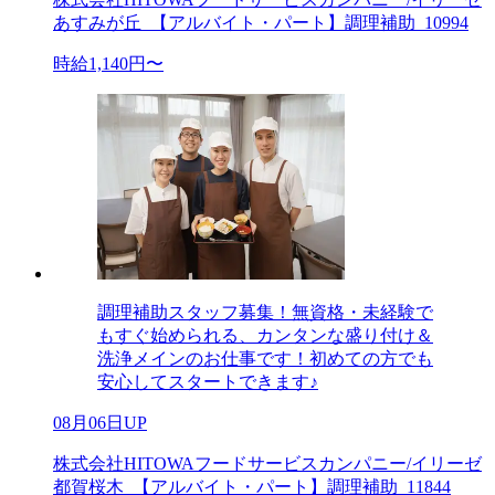
あすみが丘_【アルバイト・パート】調理補助_10994
時給1,140円〜
調理補助スタッフ募集！無資格・未経験で
もすぐ始められる、カンタンな盛り付け＆
洗浄メインのお仕事です！初めての方でも
安心してスタートできます♪
08月06日UP
株式会社HITOWAフードサービスカンパニー/イリーゼ
都賀桜木_【アルバイト・パート】調理補助_11844