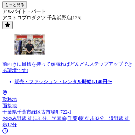
もっと見る
アルバイト・パート
アストロプロダクツ 千葉浜野店[125]
前向きに目標を持って頑張ればどんどんステップアップでき
る環境です!
販売・ファッション・レンタル
時給
1,140
円〜
勤務地
面接地
千葉県千葉市緑区古市場町722-1
おゆみ野駅 徒歩31分、学園前(千葉)駅 徒歩32分、浜野駅 徒
歩17分