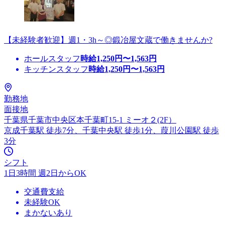
【未経験者歓迎】週1・3h～◎鍛冶屋文蔵で働きませんか?
ホールスタッフ
時給
1,250
円〜
1,563
円
キッチンスタッフ
時給
1,250
円〜
1,563
円
勤務地
面接地
千葉県千葉市中央区本千葉町15-1 ミーオ２(2F）
京成千葉駅 徒歩7分、千葉中央駅 徒歩1分、葭川公園駅 徒歩
3分
シフト
1日3時間 週2日からOK
交通費支給
未経験OK
まかないあり