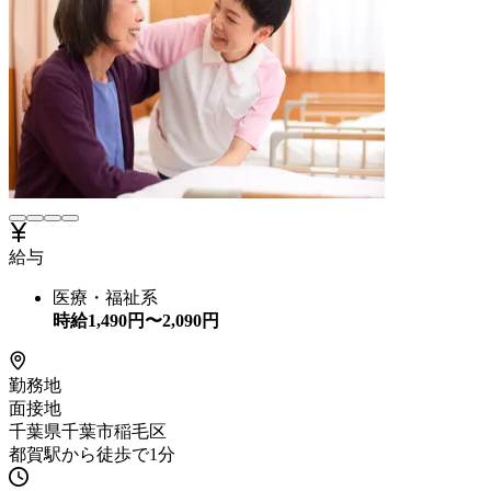
給与
医療・福祉系
時給
1,490
円〜
2,090
円
勤務地
面接地
千葉県千葉市稲毛区
都賀駅から徒歩で1分