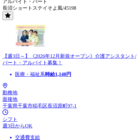
アルバイト・パート
長沼ショートステイそよ風/45198
【週3日～】《2026年12月新規オープン》介護アシスタント/
パート・アルバイト募集！
医療・福祉系
時給
1,140
円
勤務地
面接地
千葉県千葉市稲毛区長沼原町97-1
シフト
週3日からOK
交通費支給