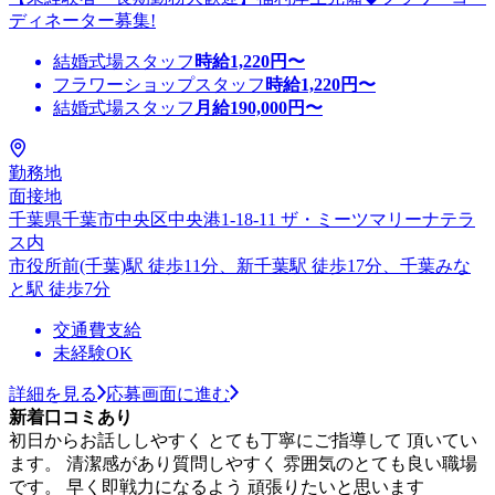
ディネーター募集!
結婚式場スタッフ
時給
1,220
円〜
フラワーショップスタッフ
時給
1,220
円〜
結婚式場スタッフ
月給
190,000
円〜
勤務地
面接地
千葉県千葉市中央区中央港1-18-11 ザ・ミーツマリーナテラ
ス内
市役所前(千葉)駅 徒歩11分、新千葉駅 徒歩17分、千葉みな
と駅 徒歩7分
交通費支給
未経験OK
詳細を見る
応募画面に進む
新着口コミあり
初日からお話ししやすく とても丁寧にご指導して 頂いてい
ます。 清潔感があり質問しやすく 雰囲気のとても良い職場
です。 早く即戦力になるよう 頑張りたいと思います