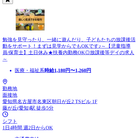
勉強を見守ったり、一緒に遊んだり、子どもたちの放課後活
動をサポート！まずは見学からでもOKです♪～【児童指導
員/保育士】土日休み★扶養内勤務OK◎放課後等デイの求人
～
医療・福祉系
時給
1,180
円〜
1,260
円
勤務地
面接地
愛知県名古屋市名東区朝日が丘2 TSビル 1F
藤が丘(愛知)駅 徒歩5分
シフト
1日4時間 週2日からOK