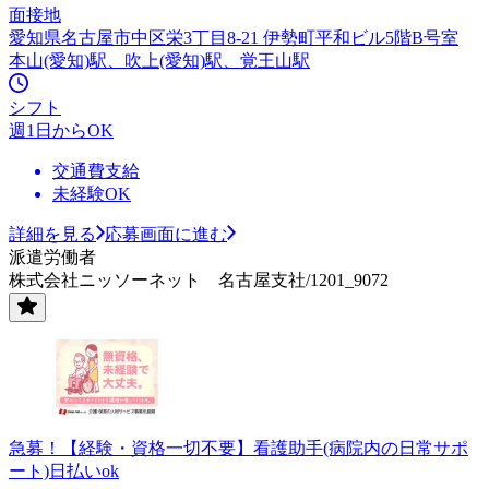
面接地
愛知県名古屋市中区栄3丁目8-21 伊勢町平和ビル5階B号室
本山(愛知)駅、吹上(愛知)駅、覚王山駅
シフト
週1日からOK
交通費支給
未経験OK
詳細を見る
応募画面に進む
派遣労働者
株式会社ニッソーネット 名古屋支社/1201_9072
急募！【経験・資格一切不要】看護助手(病院内の日常サポ
ート)日払いok