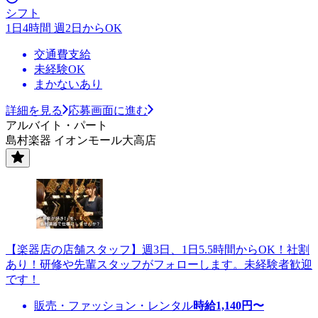
シフト
1日4時間 週2日からOK
交通費支給
未経験OK
まかないあり
詳細を見る
応募画面に進む
アルバイト・パート
島村楽器 イオンモール大高店
【楽器店の店舗スタッフ】週3日、1日5.5時間からOK！社割
あり！研修や先輩スタッフがフォローします。未経験者歓迎
です！
販売・ファッション・レンタル
時給
1,140
円〜