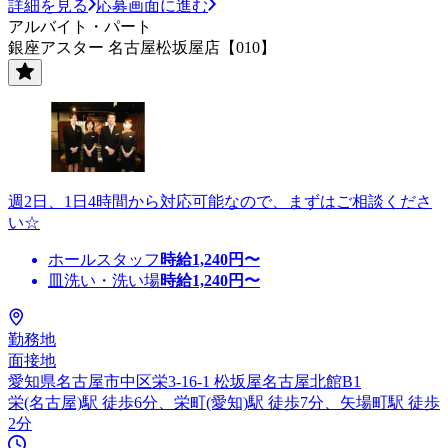
詳細を見る
応募画面に進む
アルバイト・パート
銀座アスター 名古屋松坂屋店【010】
週2日、1日4時間から対応可能なので、まずはご相談くださ
い☆
ホールスタッフ
時給
1,240
円〜
皿洗い・洗い場
時給
1,240
円〜
勤務地
面接地
愛知県名古屋市中区栄3-16-1 松坂屋名古屋北館B1
栄(名古屋)駅 徒歩6分、栄町(愛知)駅 徒歩7分、矢場町駅 徒歩
2分