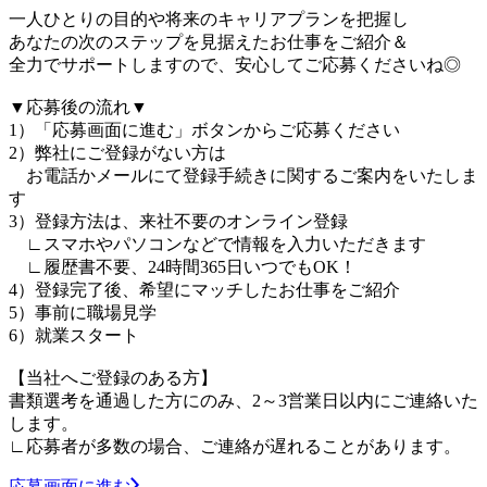
一人ひとりの目的や将来のキャリアプランを把握し
あなたの次のステップを見据えたお仕事をご紹介＆
全力でサポートしますので、安心してご応募くださいね◎
▼応募後の流れ▼
1）「応募画面に進む」ボタンからご応募ください
2）弊社にご登録がない方は
お電話かメールにて登録手続きに関するご案内をいたしま
す
3）登録方法は、来社不要のオンライン登録
∟スマホやパソコンなどで情報を入力いただきます
∟履歴書不要、24時間365日いつでもOK！
4）登録完了後、希望にマッチしたお仕事をご紹介
5）事前に職場見学
6）就業スタート
【当社へご登録のある方】
書類選考を通過した方にのみ、2～3営業日以内にご連絡いた
します。
∟応募者が多数の場合、ご連絡が遅れることがあります。
応募画面に進む