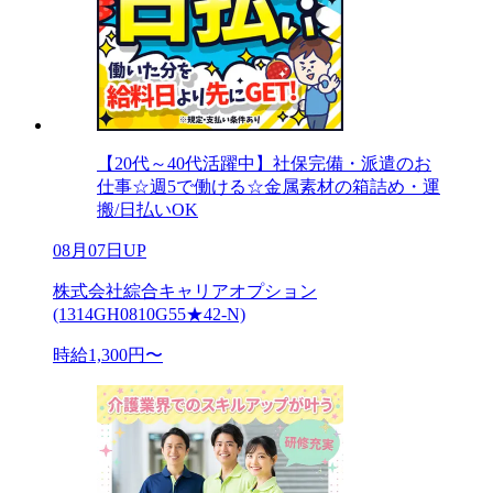
【20代～40代活躍中】社保完備・派遣のお
仕事☆週5で働ける☆金属素材の箱詰め・運
搬/日払いOK
08月07日UP
株式会社綜合キャリアオプション
(1314GH0810G55★42-N)
時給1,300円〜