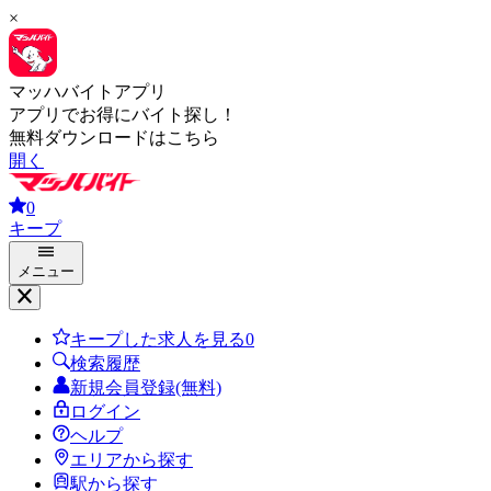
×
マッハバイトアプリ
アプリでお得にバイト探し！
無料ダウンロードはこちら
開く
0
キープ
メニュー
キープした求人を見る
0
検索履歴
新規会員登録(無料)
ログイン
ヘルプ
エリアから探す
駅から探す