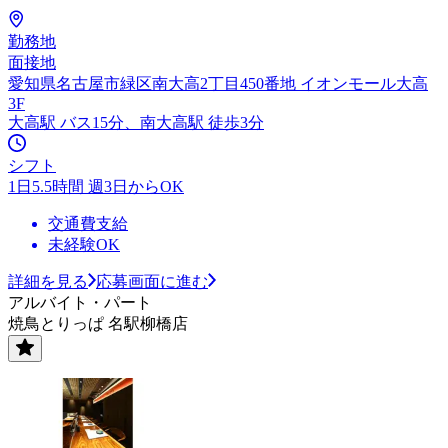
勤務地
面接地
愛知県名古屋市緑区南大高2丁目450番地 イオンモール大高
3F
大高駅 バス15分、南大高駅 徒歩3分
シフト
1日5.5時間 週3日からOK
交通費支給
未経験OK
詳細を見る
応募画面に進む
アルバイト・パート
焼鳥とりっぱ 名駅柳橋店