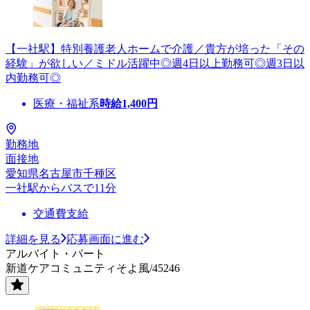
【一社駅】特別養護老人ホームで介護／貴方が培った「その
経験」が欲しい／ミドル活躍中◎週4日以上勤務可◎週3日以
内勤務可◎
医療・福祉系
時給
1,400
円
勤務地
面接地
愛知県名古屋市千種区
一社駅からバスで11分
交通費支給
詳細を見る
応募画面に進む
アルバイト・パート
新道ケアコミュニティそよ風/45246