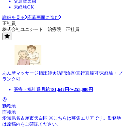
交通費支給
未経験OK
詳細を見る
応募画面に進む
正社員
株式会社ユニシード 治療院 正社員
あん摩マッサージ指圧師★訪問治療/直行直帰可/未経験・ブ
ランク可
医療・福祉系
月給
181,647
円〜
255,000
円
勤務地
面接地
愛知県名古屋市天白区 ※こちらは募集エリアです。勤務地
は原稿内をご確認ください。