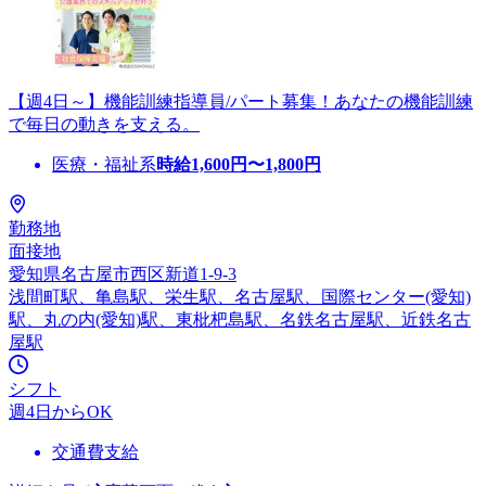
【週4日～】機能訓練指導員/パート募集！あなたの機能訓練
で毎日の動きを支える。
医療・福祉系
時給
1,600
円〜
1,800
円
勤務地
面接地
愛知県名古屋市西区新道1-9-3
浅間町駅、亀島駅、栄生駅、名古屋駅、国際センター(愛知)
駅、丸の内(愛知)駅、東枇杷島駅、名鉄名古屋駅、近鉄名古
屋駅
シフト
週4日からOK
交通費支給