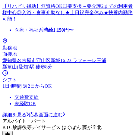
【リハビリ補助】無資格OK◎要支援～要介護2までの利用者
様中心◎入浴・食事介助なし★土日祝完全休み★扶養内勤務
可能！
医療・福祉系
時給
1,150
円〜
勤務地
面接地
愛知県名古屋市守山区新城16-23 ラフォーレ三浦
瓢箪山(愛知)駅 徒歩8分
シフト
1日4時間 週2日からOK
交通費支給
未経験OK
詳細を見る
応募画面に進む
アルバイト・パート
KTC放課後等デイサービス はぐぽん 藤が丘北