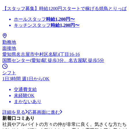
【スタッフ募集】時給1200円スタートで稼げる焼鳥とりっぱ
ホールスタッフ
時給
1,200
円〜
キッチンスタッフ
時給
1,200
円〜
勤務地
面接地
愛知県名古屋市中村区名駅4丁目16-16
国際センター(愛知)駅 徒歩3分、名古屋駅 徒歩5分
シフト
1日3時間 週1日からOK
交通費支給
未経験OK
まかないあり
詳細を見る
応募画面に進む
新着口コミあり
社員やアルバイトの方々の仲が非常に良く、気さくな方たち