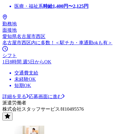
医療・福祉系
時給
1,400
円〜
2,125
円
勤務地
面接地
愛知県名古屋市西区
名古屋市西区内に多数！＜駅チカ・車通勤okも有＞
シフト
1日8時間 週5日からOK
交通費支給
未経験OK
短期OK
詳細を見る
応募画面に進む
派遣労働者
株式会社スタッフサービス/H10495576