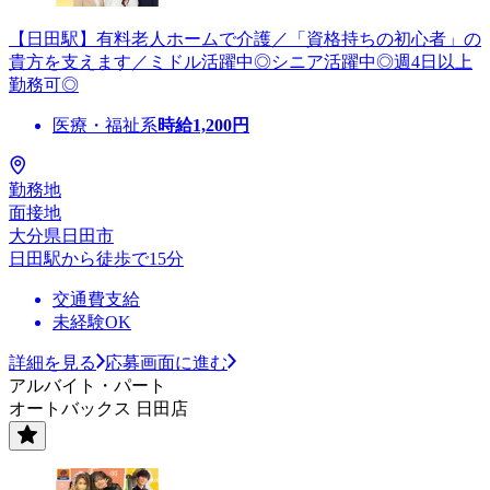
【日田駅】有料老人ホームで介護／「資格持ちの初心者」の
貴方を支えます／ミドル活躍中◎シニア活躍中◎週4日以上
勤務可◎
医療・福祉系
時給
1,200
円
勤務地
面接地
大分県日田市
日田駅から徒歩で15分
交通費支給
未経験OK
詳細を見る
応募画面に進む
アルバイト・パート
オートバックス 日田店