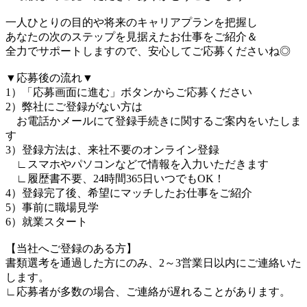
一人ひとりの目的や将来のキャリアプランを把握し
あなたの次のステップを見据えたお仕事をご紹介＆
全力でサポートしますので、安心してご応募くださいね◎
▼応募後の流れ▼
1）「応募画面に進む」ボタンからご応募ください
2）弊社にご登録がない方は
お電話かメールにて登録手続きに関するご案内をいたしま
す
3）登録方法は、来社不要のオンライン登録
∟スマホやパソコンなどで情報を入力いただきます
∟履歴書不要、24時間365日いつでもOK！
4）登録完了後、希望にマッチしたお仕事をご紹介
5）事前に職場見学
6）就業スタート
【当社へご登録のある方】
書類選考を通過した方にのみ、2～3営業日以内にご連絡いた
します。
∟応募者が多数の場合、ご連絡が遅れることがあります。