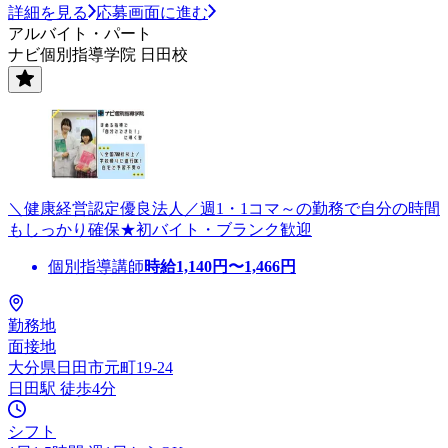
詳細を見る
応募画面に進む
アルバイト・パート
ナビ個別指導学院 日田校
＼健康経営認定優良法人／週1・1コマ～の勤務で自分の時間
もしっかり確保★初バイト・ブランク歓迎
個別指導講師
時給
1,140
円〜
1,466
円
勤務地
面接地
大分県日田市元町19-24
日田駅 徒歩4分
シフト