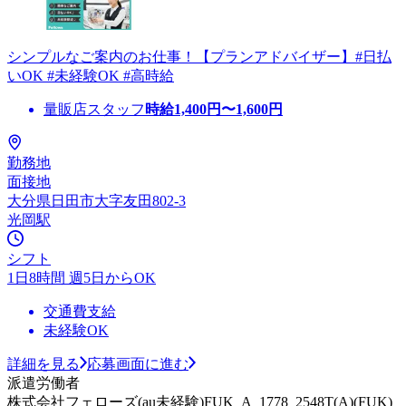
シンプルなご案内のお仕事！【プランアドバイザー】#日払
いOK #未経験OK #高時給
量販店スタッフ
時給
1,400
円〜
1,600
円
勤務地
面接地
大分県日田市大字友田802-3
光岡駅
シフト
1日8時間 週5日からOK
交通費支給
未経験OK
詳細を見る
応募画面に進む
派遣労働者
株式会社フェローズ(au未経験)FUK_A_1778_2548T(A)(FUK)