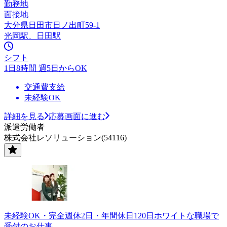
勤務地
面接地
大分県日田市日ノ出町59-1
光岡駅、日田駅
シフト
1日8時間 週5日からOK
交通費支給
未経験OK
詳細を見る
応募画面に進む
派遣労働者
株式会社レソリューション(54116)
未経験OK・完全週休2日・年間休日120日ホワイトな職場で
受付のお仕事