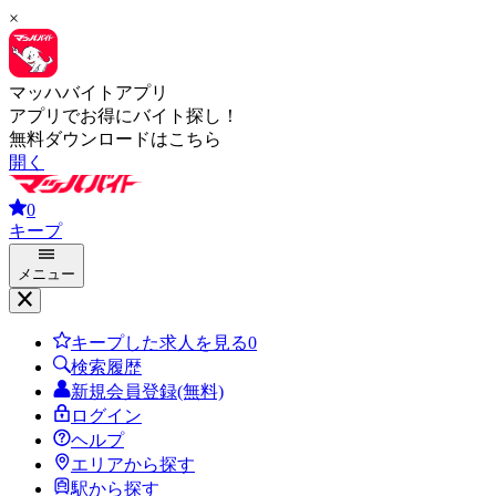
×
マッハバイトアプリ
アプリでお得にバイト探し！
無料ダウンロードはこちら
開く
0
キープ
メニュー
キープした求人を見る
0
検索履歴
新規会員登録(無料)
ログイン
ヘルプ
エリアから探す
駅から探す