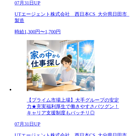
07月31日UP
UTエージェント株式会社 西日本CS_大分県日田市_
製造
時給1,300円〜1,700円
【プライム市場上場】大手グループの安定
力★充実福利厚生で働きやすさバツグン！
キャリア支援制度もバッチリ◎
07月31日UP
UTエージェント株式会社 西日本CS_大分県日田市_