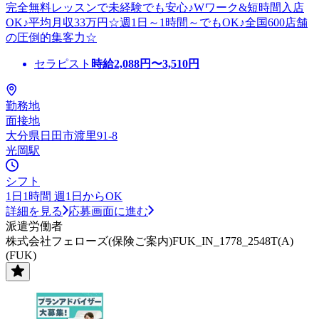
完全無料レッスンで未経験でも安心♪Wワーク&短時間入店
OK♪平均月収33万円☆週1日～1時間～でもOK♪全国600店舗
の圧倒的集客力☆
セラピスト
時給
2,088
円〜
3,510
円
勤務地
面接地
大分県日田市渡里91-8
光岡駅
シフト
1日1時間 週1日からOK
詳細を見る
応募画面に進む
派遣労働者
株式会社フェローズ(保険ご案内)FUK_IN_1778_2548T(A)
(FUK)