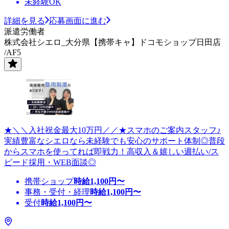
未経験OK
詳細を見る
応募画面に進む
派遣労働者
株式会社シエロ_大分県【携帯キャ】ドコモショップ日田店
/AF5
★＼＼入社祝金最大10万円／／★スマホのご案内スタッフ♪
実績豊富なシエロなら未経験でも安心のサポート体制◎普段
からスマホを使ってれば即戦力！高収入＆嬉しい週払い/ス
ピード採用・WEB面談◎
携帯ショップ
時給
1,100
円〜
事務・受付・経理
時給
1,100
円〜
受付
時給
1,100
円〜