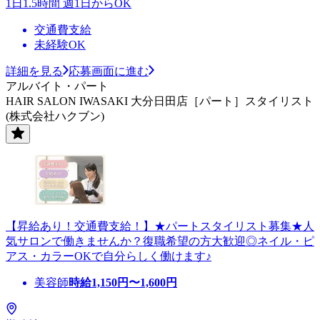
1日1.5時間 週1日からOK
交通費支給
未経験OK
詳細を見る
応募画面に進む
アルバイト・パート
HAIR SALON IWASAKI 大分日田店［パート］スタイリスト
(株式会社ハクブン)
【昇給あり！交通費支給！】★パートスタイリスト募集★人
気サロンで働きませんか？復職希望の方大歓迎◎ネイル・ピ
アス・カラーOKで自分らしく働けます♪
美容師
時給
1,150
円〜
1,600
円