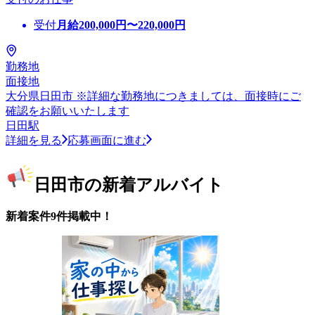
受付
月給
200,000
円〜
220,000
円
勤務地
面接地
大分県日田市 ※詳細な勤務地につきましては、面接時にご
確認をお願いいたします
日田駅
詳細を見る
応募画面に進む
日田市の新着アルバイト
新着案件9件掲載中！