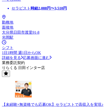
セラピスト
時給
2,088
円〜
3,510
円
勤務地
面接地
大分県日田市渡里91-8
光岡駅
シフト
1日1時間 週1日からOK
詳細を見る
応募画面に進む
業務委託契約
りらくる 日田インター店
【未経験×無資格でも応募OK】セラピストで高収入を実現♪