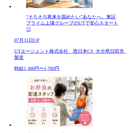
“そろそろ将来を固めたい”あなたへ。東証
プライム上場グループのUTで安心スタート
◎
07月31日UP
UTエージェント株式会社 西日本CS_大分県日田市_
製造
時給1,300円〜1,700円