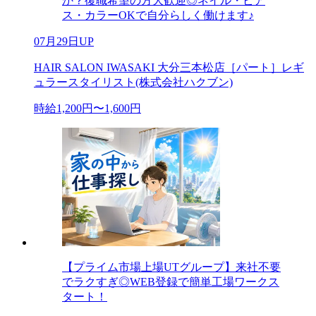
か？復職希望の方大歓迎◎ネイル・ピア
ス・カラーOKで自分らしく働けます♪
07月29日UP
HAIR SALON IWASAKI 大分三本松店［パート］レギ
ュラースタイリスト(株式会社ハクブン)
時給1,200円〜1,600円
【プライム市場上場UTグループ】来社不要
でラクすぎ◎WEB登録で簡単工場ワークス
タート！