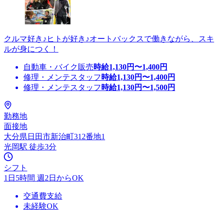
クルマ好き♪ヒトが好き♪オートバックスで働きながら、スキ
ルが身につく！
自動車・バイク販売
時給
1,130
円〜
1,400
円
修理・メンテスタッフ
時給
1,130
円〜
1,400
円
修理・メンテスタッフ
時給
1,130
円〜
1,500
円
勤務地
面接地
大分県日田市新治町312番地1
光岡駅 徒歩3分
シフト
1日5時間 週2日からOK
交通費支給
未経験OK