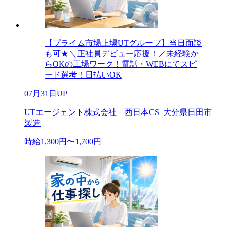
【プライム市場上場UTグループ】当日面談
も可★＼正社員デビュー応援！／未経験か
らOKの工場ワーク！電話・WEBにてスピ
ード選考！日払いOK
07月31日UP
UTエージェント株式会社 西日本CS_大分県日田市_
製造
時給1,300円〜1,700円