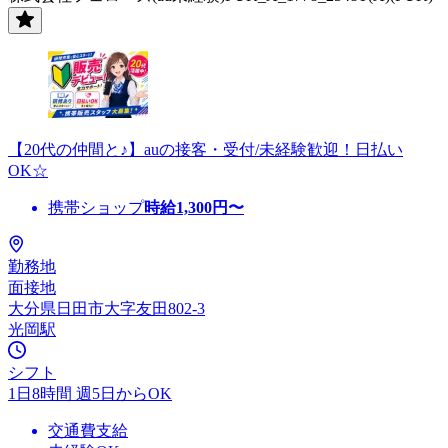
【20代の仲間と♪】auの接客・受付/未経験歓迎！日払い
OK☆
携帯ショップ
時給
1,300
円〜
勤務地
面接地
大分県日田市大字友田802-3
光岡駅
シフト
1日8時間 週5日からOK
交通費支給