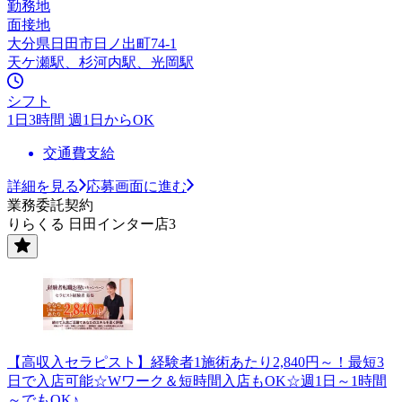
勤務地
面接地
大分県日田市日ノ出町74-1
天ケ瀬駅、杉河内駅、光岡駅
シフト
1日3時間 週1日からOK
交通費支給
詳細を見る
応募画面に進む
業務委託契約
りらくる 日田インター店3
【高収入セラピスト】経験者1施術あたり2,840円～！最短3
日で入店可能☆Wワーク＆短時間入店もOK☆週1日～1時間
～でもOK♪