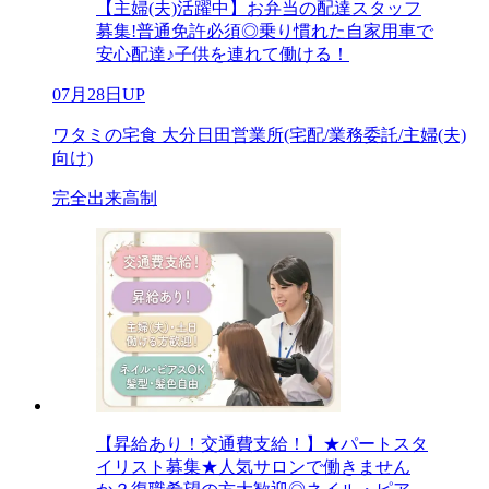
【主婦(夫)活躍中】お弁当の配達スタッフ
募集!普通免許必須◎乗り慣れた自家用車で
安心配達♪子供を連れて働ける！
07月28日UP
ワタミの宅食 大分日田営業所(宅配/業務委託/主婦(夫)
向け)
完全出来高制
【昇給あり！交通費支給！】★パートスタ
イリスト募集★人気サロンで働きません