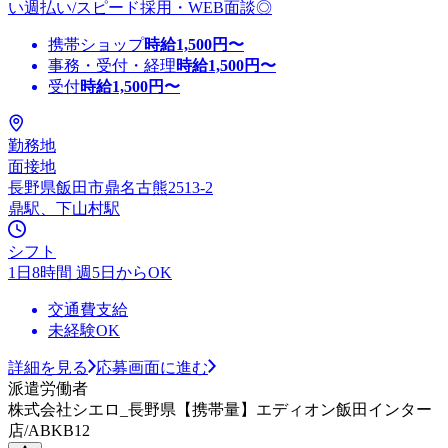
い週払い/スピード採用・WEB面談◎
携帯ショップ
時給
1,500
円〜
事務・受付・経理
時給
1,500
円〜
受付
時給
1,500
円〜
勤務地
面接地
長野県飯田市鼎名古熊2513-2
鼎駅、下山村駅
シフト
1日8時間 週5日からOK
交通費支給
未経験OK
詳細を見る
応募画面に進む
派遣労働者
株式会社シエロ_長野県【携帯量】エディオン飯田インター
店/ABKB12