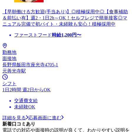
【早朝働ける方歓迎(手当あり)】◎積極採用中◎【食事補助
＆前払い有】週2・1日2h～OK！セルフレジで簡単接客◎マ
ニュアル完備で初バイト・未経験も安心！積極採用中
ファーストフード
時給
1,200
円〜
勤務地
面接地
長野県飯田市座光寺4705-1
元善光寺駅
シフト
1日2時間 週2日からOK
交通費支給
未経験OK
詳細を見る
応募画面に進む
新着口コミあり
電話での対応や面接時の説明が良くて、わかりやすい説明を