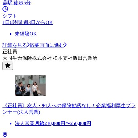
鼎駅 徒歩5分
シフト
1日6時間 週3日からOK
未経験OK
詳細を見る
応募画面に進む
正社員
大同生命保険株式会社 松本支社飯田営業所
《正社員》友人・知人への保険勧誘なし！企業福利厚生プラ
ンナー(法人営業)
法人営業
月給
210,000
円〜
250,000
円