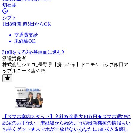
切石駅
シフト
1日8時間 週5日からOK
交通費支給
未経験OK
詳細を見る
応募画面に進む
派遣労働者
株式会社シエロ_長野県【携帯キャ】ドコモショップ飯田ア
ップルロード店/AF5
【スマホ案内スタッフ】入社祝金最大10万円★スマホ選びや
設定のお手伝い！未経験から始めよう◎最新機種の情報もい
ち早くゲット★スマホが手放せないあなたに♪高収入＆嬉し