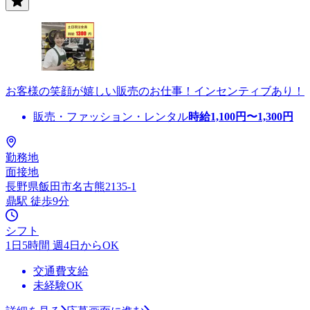
お客様の笑顔が嬉しい販売のお仕事！インセンティブあり！
販売・ファッション・レンタル
時給
1,100
円〜
1,300
円
勤務地
面接地
長野県飯田市名古熊2135-1
鼎駅 徒歩9分
シフト
1日5時間 週4日からOK
交通費支給
未経験OK