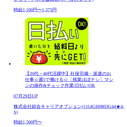
時給1,100円〜1,375円
【20代～40代活躍中】社保完備・派遣のお
仕事☆週5で働ける☆〔残業ほぼナシ〕マシ
ンの操作&チェック作業/日払いOK
07月29日UP
株式会社綜合キャリアオプション(1314GH0803G44★4-
S)
時給1,500円〜