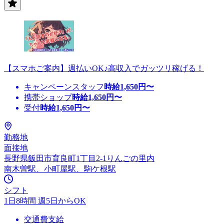
【スマホご案内】週払いOK♪高収入でガッツリ稼げる！
キャンペーンスタッフ
時給
1,650
円〜
携帯ショップ
時給
1,650
円〜
受付
時給
1,650
円〜
勤務地
面接地
長野県飯田市育良町1丁目2-1りんごの里内
南木曽駅、小町屋駅、駒ケ根駅
シフト
1日8時間 週5日からOK
交通費支給