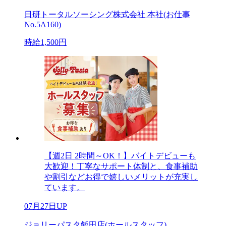
日研トータルソーシング株式会社 本社(お仕事
No.5A160)
時給1,500円
【週2日 2時間～OK！】バイトデビューも
大歓迎！丁寧なサポート体制と、食事補助
や割引などお得で嬉しいメリットが充実し
ています。
07月27日UP
ジョリーパスタ飯田店(ホールスタッフ)