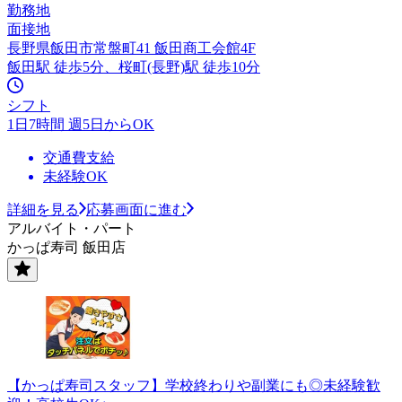
勤務地
面接地
長野県飯田市常盤町41 飯田商工会館4F
飯田駅 徒歩5分、桜町(長野)駅 徒歩10分
シフト
1日7時間 週5日からOK
交通費支給
未経験OK
詳細を見る
応募画面に進む
アルバイト・パート
かっぱ寿司 飯田店
【かっぱ寿司スタッフ】学校終わりや副業にも◎未経験歓