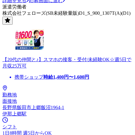
詳細を見る
応募画面に進む
派遣労働者
株式会社フェローズ(SB未経験量販)D1_S_900_1307T(A)(D1)
【20代の仲間と♪】スマホの接客・受付/未経験OK☆週5日で
月収25万可
携帯ショップ
時給
1,400
円〜
1,600
円
勤務地
面接地
長野県飯田市上郷飯沼1964-1
伊那上郷駅
シフト
1日8時間 週5日からOK