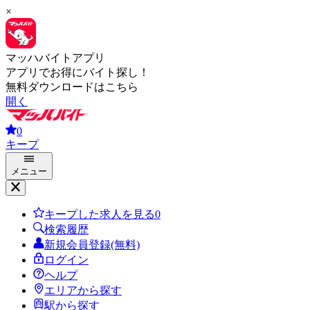
×
マッハバイトアプリ
アプリでお得にバイト探し！
無料ダウンロードはこちら
開く
0
キープ
メニュー
キープした求人を見る
0
検索履歴
新規会員登録(無料)
ログイン
ヘルプ
エリアから探す
駅から探す