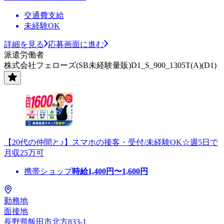
交通費支給
未経験OK
詳細を見る
応募画面に進む
派遣労働者
株式会社フェローズ(SB未経験量販)D1_S_900_1305T(A)(D1)
【20代の仲間と♪】スマホの接客・受付/未経験OK☆週5日で
月収25万可
携帯ショップ
時給
1,400
円〜
1,600
円
勤務地
面接地
長野県飯田市北方833-1