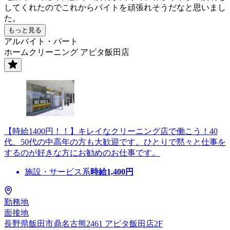
してくれたのでこれからバイトを頑張れそうだなと思いまし
た。
もっと見る
アルバイト・パート
ホームクリーニング アピタ飯田店
【時給1400円！！】キレイなクリーニング店で働こう！40
代、50代の中高年の方も大歓迎です。ひとりで黙々と仕事を
するのが好きな方にお勧めのお仕事です。
施設・サービス系
時給
1,400
円
勤務地
面接地
長野県飯田市鼎名古熊2461 アピタ飯田店2F