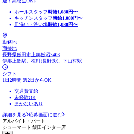
迎！高校生OK♪
ホールスタッフ
時給
1,080
円〜
キッチンスタッフ
時給
1,080
円〜
皿洗い・洗い場
時給
1,080
円〜
勤務地
面接地
長野県飯田市上郷飯沼3403
伊那上郷駅、桜町(長野)駅、下山村駅
シフト
1日2時間 週2日からOK
交通費支給
未経験OK
まかないあり
詳細を見る
応募画面に進む
アルバイト・パート
シューマート 飯田インター店