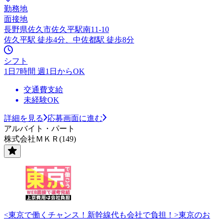
勤務地
面接地
長野県佐久市佐久平駅南11-10
佐久平駅 徒歩4分、中佐都駅 徒歩8分
シフト
1日7時間 週1日からOK
交通費支給
未経験OK
詳細を見る
応募画面に進む
アルバイト・パート
株式会社ＭＫＲ(149)
<東京で働くチャンス！新幹線代も会社で負担！>東京のお