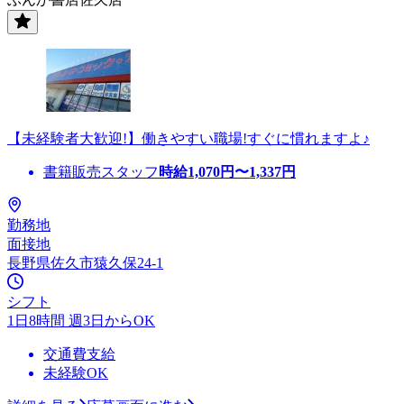
【未経験者大歓迎!】働きやすい職場!すぐに慣れますよ♪
書籍販売スタッフ
時給
1,070
円〜
1,337
円
勤務地
面接地
長野県佐久市猿久保24-1
シフト
1日8時間 週3日からOK
交通費支給
未経験OK