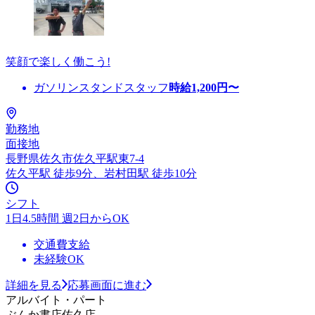
笑顔で楽しく働こう!
ガソリンスタンドスタッフ
時給
1,200
円〜
勤務地
面接地
長野県佐久市佐久平駅東7-4
佐久平駅 徒歩9分、岩村田駅 徒歩10分
シフト
1日4.5時間 週2日からOK
交通費支給
未経験OK
詳細を見る
応募画面に進む
アルバイト・パート
ぶんか書店佐久店