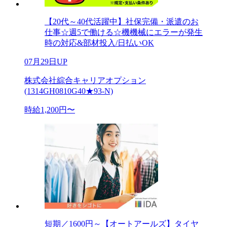
【20代～40代活躍中】社保完備・派遣のお
仕事☆週5で働ける☆機機械にエラーが発生
時の対応&部材投入/日払いOK
07月29日UP
株式会社綜合キャリアオプション
(1314GH0810G40★93-N)
時給1,200円〜
短期／1600円～【オートアールズ】タイヤ