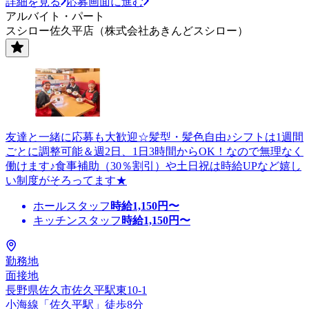
詳細を見る
応募画面に進む
アルバイト・パート
スシロー佐久平店（株式会社あきんどスシロー）
友達と一緒に応募も大歓迎☆髪型・髪色自由♪シフトは1週間
ごとに調整可能＆週2日、1日3時間からOK！なので無理なく
働けます♪食事補助（30％割引）や土日祝は時給UPなど嬉し
い制度がそろってます★
ホールスタッフ
時給
1,150
円〜
キッチンスタッフ
時給
1,150
円〜
勤務地
面接地
長野県佐久市佐久平駅東10-1
小海線「佐久平駅」徒歩8分