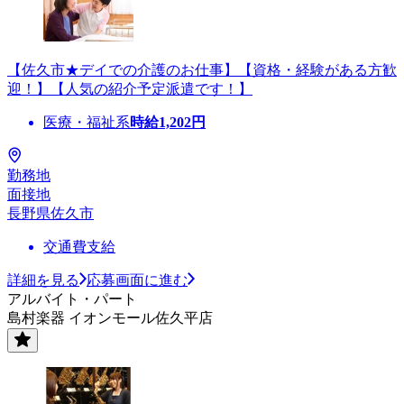
【佐久市★デイでの介護のお仕事】【資格・経験がある方歓
迎！】【人気の紹介予定派遣です！】
医療・福祉系
時給
1,202
円
勤務地
面接地
長野県佐久市
交通費支給
詳細を見る
応募画面に進む
アルバイト・パート
島村楽器 イオンモール佐久平店