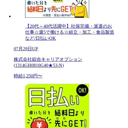
【20代～40代活躍中】社保完備・派遣のお
仕事☆週5で働ける☆組立・加工・食品製造
など/日払いOK
07月29日UP
株式会社綜合キャリアオプション
(1314GH0810G40★53-N)
時給1,250円〜