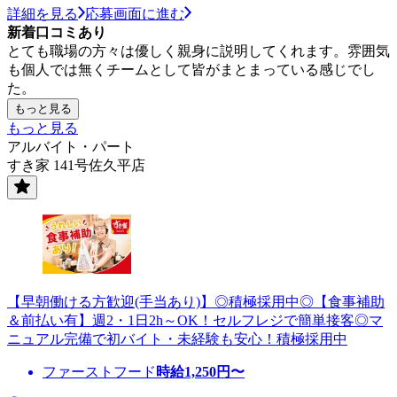
詳細を見る
応募画面に進む
新着口コミあり
とても職場の方々は優しく親身に説明してくれます。雰囲気
も個人では無くチームとして皆がまとまっている感じでし
た。
もっと見る
もっと見る
アルバイト・パート
すき家 141号佐久平店
【早朝働ける方歓迎(手当あり)】◎積極採用中◎【食事補助
＆前払い有】週2・1日2h～OK！セルフレジで簡単接客◎マ
ニュアル完備で初バイト・未経験も安心！積極採用中
ファーストフード
時給
1,250
円〜