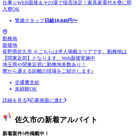
仕事☆WEB面接＆その場で採否決定！家具家電付き寮に即
入寮OK
警備スタッフ
日給
10,840
円〜
勤務地
面接地
長野県佐久市 ※こちらは求人掲載エリアです。勤務地は
【関東近郊】となります。Web面接実施中
埼玉県や関東近郊に勤務地多数あり！
寮から通える距離の現場をご紹介します♪
交通費支給
未経験OK
詳細を見る
応募画面に進む
佐久市の新着アルバイト
新着案件5件掲載中！