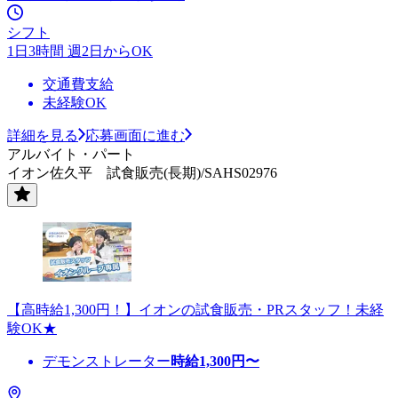
シフト
1日3時間 週2日からOK
交通費支給
未経験OK
詳細を見る
応募画面に進む
アルバイト・パート
イオン佐久平 試食販売(長期)/SAHS02976
【高時給1,300円！】イオンの試食販売・PRスタッフ！未経
験OK★
デモンストレーター
時給
1,300
円〜