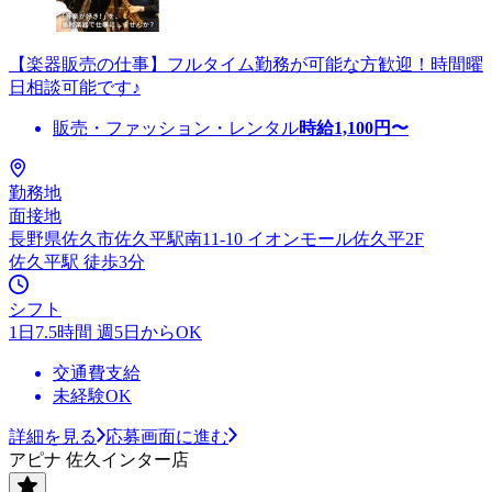
【楽器販売の仕事】フルタイム勤務が可能な方歓迎！時間曜
日相談可能です♪
販売・ファッション・レンタル
時給
1,100
円〜
勤務地
面接地
長野県佐久市佐久平駅南11-10 イオンモール佐久平2F
佐久平駅 徒歩3分
シフト
1日7.5時間 週5日からOK
交通費支給
未経験OK
詳細を見る
応募画面に進む
アピナ 佐久インター店