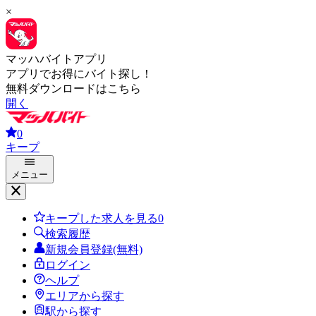
×
マッハバイトアプリ
アプリでお得にバイト探し！
無料ダウンロードはこちら
開く
0
キープ
メニュー
キープした求人を見る
0
検索履歴
新規会員登録(無料)
ログイン
ヘルプ
エリアから探す
駅から探す