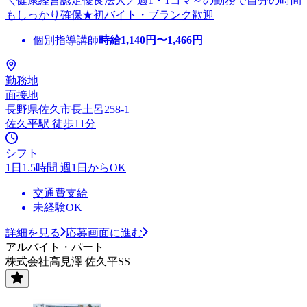
＼健康経営認定優良法人／週1・1コマ～の勤務で自分の時間
もしっかり確保★初バイト・ブランク歓迎
個別指導講師
時給
1,140
円〜
1,466
円
勤務地
面接地
長野県佐久市長土呂258-1
佐久平駅 徒歩11分
シフト
1日1.5時間 週1日からOK
交通費支給
未経験OK
詳細を見る
応募画面に進む
アルバイト・パート
株式会社高見澤 佐久平SS