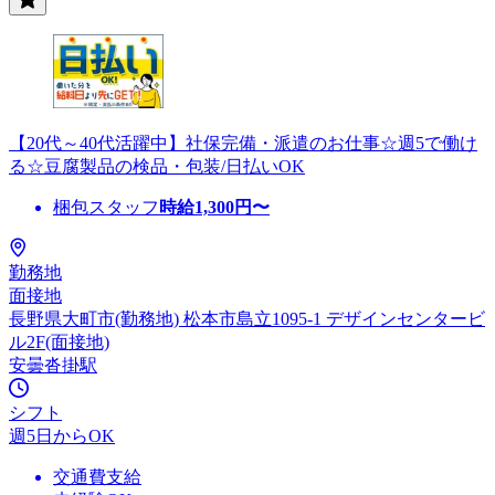
【20代～40代活躍中】社保完備・派遣のお仕事☆週5で働け
る☆豆腐製品の検品・包装/日払いOK
梱包スタッフ
時給
1,300
円〜
勤務地
面接地
長野県大町市(勤務地) 松本市島立1095-1 デザインセンタービ
ル2F(面接地)
安曇沓掛駅
シフト
週5日からOK
交通費支給