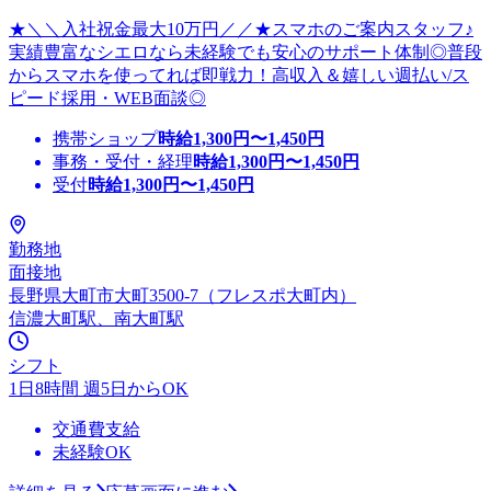
★＼＼入社祝金最大10万円／／★スマホのご案内スタッフ♪
実績豊富なシエロなら未経験でも安心のサポート体制◎普段
からスマホを使ってれば即戦力！高収入＆嬉しい週払い/ス
ピード採用・WEB面談◎
携帯ショップ
時給
1,300
円〜
1,450
円
事務・受付・経理
時給
1,300
円〜
1,450
円
受付
時給
1,300
円〜
1,450
円
勤務地
面接地
長野県大町市大町3500-7（フレスポ大町内）
信濃大町駅、南大町駅
シフト
1日8時間 週5日からOK
交通費支給
未経験OK