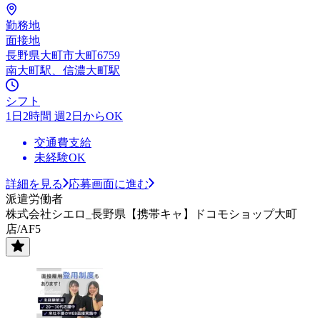
勤務地
面接地
長野県大町市大町6759
南大町駅、信濃大町駅
シフト
1日2時間 週2日からOK
交通費支給
未経験OK
詳細を見る
応募画面に進む
派遣労働者
株式会社シエロ_長野県【携帯キャ】ドコモショップ大町
店/AF5