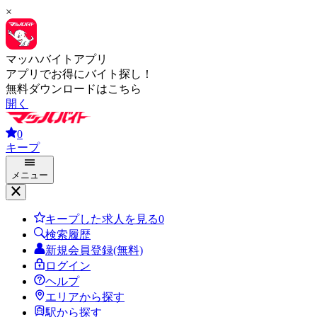
×
マッハバイトアプリ
アプリでお得にバイト探し！
無料ダウンロードはこちら
開く
0
キープ
メニュー
キープした求人を見る
0
検索履歴
新規会員登録(無料)
ログイン
ヘルプ
エリアから探す
駅から探す