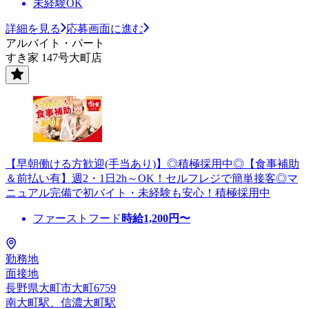
未経験OK
詳細を見る
応募画面に進む
アルバイト・パート
すき家 147号大町店
【早朝働ける方歓迎(手当あり)】◎積極採用中◎【食事補助
＆前払い有】週2・1日2h～OK！セルフレジで簡単接客◎マ
ニュアル完備で初バイト・未経験も安心！積極採用中
ファーストフード
時給
1,200
円〜
勤務地
面接地
長野県大町市大町6759
南大町駅、信濃大町駅