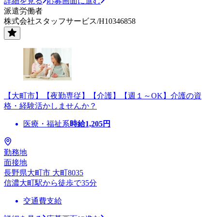
詳細を見る
応募画面に進む
派遣労働者
株式会社スタッフサービス/H10346858
【大町市】【夜勤専従】【介護】【週１～OK】介護の資
格・経験活かしませんか？
医療・福祉系
時給
1,205
円
勤務地
面接地
長野県大町市 大町8035
信濃大町駅から徒歩で35分
交通費支給