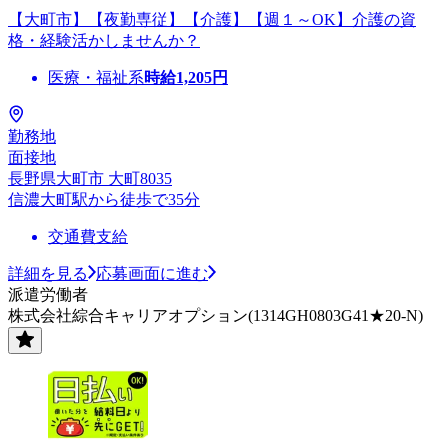
【大町市】【夜勤専従】【介護】【週１～OK】介護の資
格・経験活かしませんか？
医療・福祉系
時給
1,205
円
勤務地
面接地
長野県大町市 大町8035
信濃大町駅から徒歩で35分
交通費支給
詳細を見る
応募画面に進む
派遣労働者
株式会社綜合キャリアオプション(1314GH0803G41★20-N)