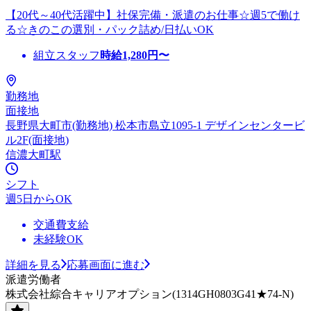
【20代～40代活躍中】社保完備・派遣のお仕事☆週5で働け
る☆きのこの選別・パック詰め/日払いOK
組立スタッフ
時給
1,280
円〜
勤務地
面接地
長野県大町市(勤務地) 松本市島立1095-1 デザインセンタービ
ル2F(面接地)
信濃大町駅
シフト
週5日からOK
交通費支給
未経験OK
詳細を見る
応募画面に進む
派遣労働者
株式会社綜合キャリアオプション(1314GH0803G41★74-N)