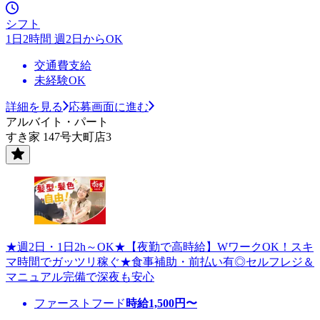
シフト
1日2時間 週2日からOK
交通費支給
未経験OK
詳細を見る
応募画面に進む
アルバイト・パート
すき家 147号大町店3
★週2日・1日2h～OK★【夜勤で高時給】WワークOK！スキ
マ時間でガッツリ稼ぐ★食事補助・前払い有◎セルフレジ＆
マニュアル完備で深夜も安心
ファーストフード
時給
1,500
円〜