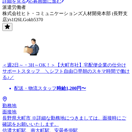
詳細を見る
応募画面に進む
派遣労働者
株式会社ヒト・コミュニケーションズ人材開発本部 (長野支
店)/s1f26LGokb5370
＜週2日～・3H～OK！＞【大町市社】宅配便企業の仕分け
サポートスタッフ ＼シフト自由◎早朝のスキマ時間で働け
る♪／
配送・物流スタッフ
時給
1,200
円〜
勤務地
面接地
長野県大町市 ※詳細な勤務地につきましては、面接時にご
確認をお願いいたします。
信濃大町駅、南大町駅、安曇沓掛駅