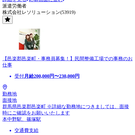
派遣労働者
株式会社レソリューション(53919)
【邑楽郡邑楽町・事務員募集！】民間整備工場での事務のお
仕事
受付
月給
200,000
円〜
230,000
円
勤務地
面接地
群馬県邑楽郡邑楽町 ※詳細な勤務地につきましては、面接
時にご確認をお願いいたします
本中野駅、篠塚駅
交通費支給