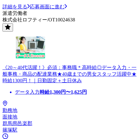
詳細を見る
応募画面に進む
派遣労働者
株式会社ロフティー/OT10024638
《20～40代活躍！》必須：事務職＊高時給◎データ入力・一
般事務・商品の配達業務★40歳までの男女スタッフ活躍中★
時給1300円！｜日勤固定＋土日休み
データ入力
時給
1,300
円〜
1,625
円
勤務地
面接地
群馬県邑楽郡
篠塚駅