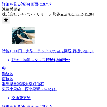
詳細を見る
応募画面に進む
派遣労働者
株式会社ジャパン・リリーフ 熊谷支店/kgdrmhR-15284
時給1,300円！大型トラックでの自走回送 荷扱い無し♪
配送・物流スタッフ
時給
1,300
円〜
勤務地
面接地
群馬県邑楽郡大泉町仙石
東武小泉線 西小泉駅（車4分）
交通費支給
詳細を見る
応募画面に進む