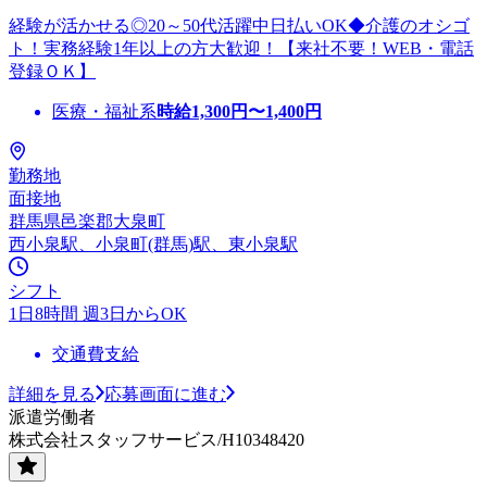
経験が活かせる◎20～50代活躍中日払いOK◆介護のオシゴ
ト！実務経験1年以上の方大歓迎！【来社不要！WEB・電話
登録ＯＫ】
医療・福祉系
時給
1,300
円〜
1,400
円
勤務地
面接地
群馬県邑楽郡大泉町
西小泉駅、小泉町(群馬)駅、東小泉駅
シフト
1日8時間 週3日からOK
交通費支給
詳細を見る
応募画面に進む
派遣労働者
株式会社スタッフサービス/H10348420