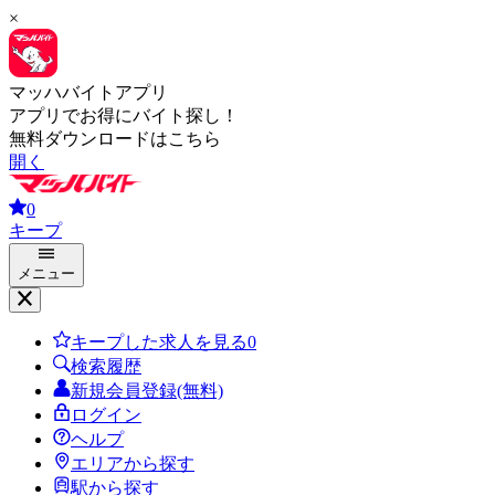
×
マッハバイトアプリ
アプリでお得にバイト探し！
無料ダウンロードはこちら
開く
0
キープ
メニュー
キープした求人を見る
0
検索履歴
新規会員登録(無料)
ログイン
ヘルプ
エリアから探す
駅から探す