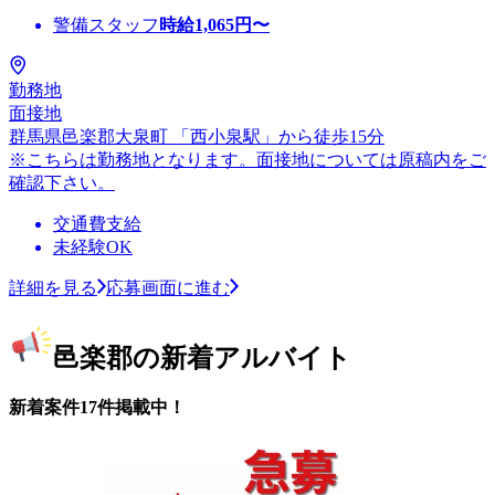
警備スタッフ
時給
1,065
円〜
勤務地
面接地
群馬県邑楽郡大泉町 「西小泉駅」から徒歩15分
※こちらは勤務地となります。面接地については原稿内をご
確認下さい。
交通費支給
未経験OK
詳細を見る
応募画面に進む
邑楽郡の新着アルバイト
新着案件17件掲載中！