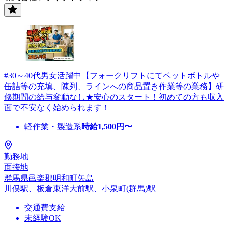
#30～40代男女活躍中【フォークリフトにてベットボトルや
缶詰等の充填、陳列、ラインへの商品置き作業等の業務】研
修期間の給与変動なし★安心のスタート！初めての方も収入
面で不安なく始められます！
軽作業・製造系
時給
1,500
円〜
勤務地
面接地
群馬県邑楽郡明和町矢島
川俣駅、板倉東洋大前駅、小泉町(群馬)駅
交通費支給
未経験OK