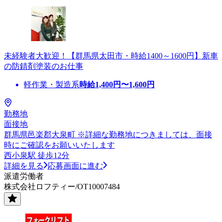
未経験者大歓迎！【群馬県太田市・時給1400～1600円】新車
の防錆剤塗装のお仕事
軽作業・製造系
時給
1,400
円〜
1,600
円
勤務地
面接地
群馬県邑楽郡大泉町 ※詳細な勤務地につきましては、面接
時にご確認をお願いいたします
西小泉駅 徒歩12分
詳細を見る
応募画面に進む
派遣労働者
株式会社ロフティー/OT10007484