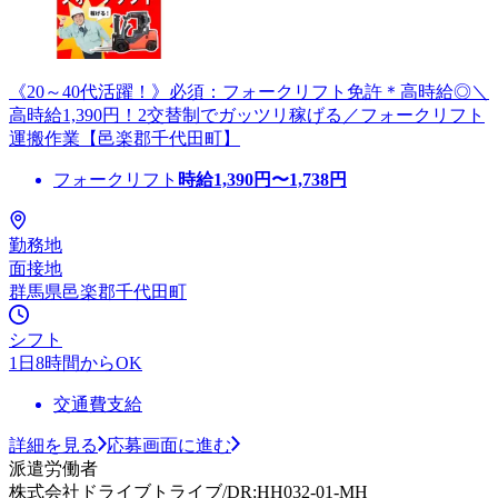
《20～40代活躍！》必須：フォークリフト免許＊高時給◎＼
高時給1,390円！2交替制でガッツリ稼げる／フォークリフト
運搬作業【邑楽郡千代田町】
フォークリフト
時給
1,390
円〜
1,738
円
勤務地
面接地
群馬県邑楽郡千代田町
シフト
1日8時間からOK
交通費支給
詳細を見る
応募画面に進む
派遣労働者
株式会社ドライブトライブ/DR:HH032-01-MH