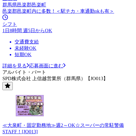
群馬県邑楽郡邑楽町
邑楽郡邑楽町内に多数！＜駅チカ・車通勤okも有＞
シフト
1日8時間 週5日からOK
交通費支給
未経験OK
短期OK
詳細を見る
応募画面に進む
アルバイト・パート
SPD株式会社 上信越営業所（群馬県）【JO013】
≪大泉町・固定勤務地≫週2～OK☆スーパーの常駐警備
STAFF！[JO013]