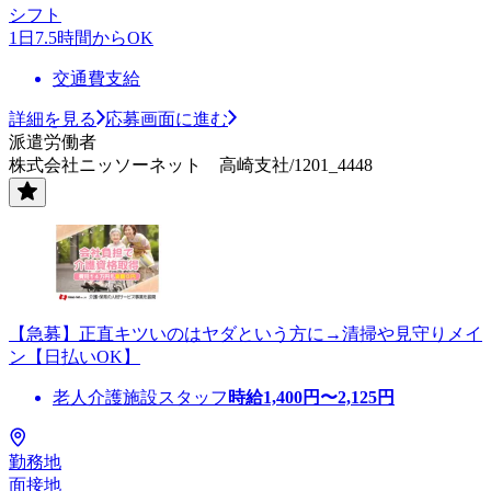
シフト
1日7.5時間からOK
交通費支給
詳細を見る
応募画面に進む
派遣労働者
株式会社ニッソーネット 高崎支社/1201_4448
【急募】正直キツいのはヤダという方に→清掃や見守りメイ
ン【日払いOK】
老人介護施設スタッフ
時給
1,400
円〜
2,125
円
勤務地
面接地