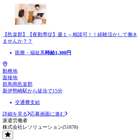
【邑楽郡】【夜勤専従】週１～相談可！！経験活かして働き
ませんか？？
医療・福祉系
時給
1,300
円
勤務地
面接地
群馬県邑楽郡
新伊勢崎駅から徒歩で15分
交通費支給
詳細を見る
応募画面に進む
派遣労働者
株式会社レソリューション(51878)