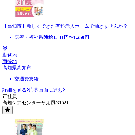
【高知市】新しくできた有料老人ホームで働きませんか？
医療・福祉系
時給
1,111
円〜
1,250
円
勤務地
面接地
高知県高知市
交通費支給
詳細を見る
応募画面に進む
正社員
高知ケアセンターそよ風/31521