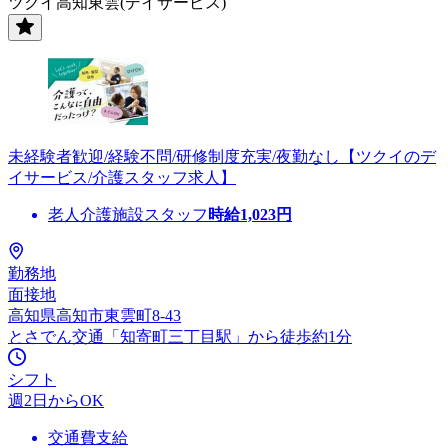
ツクイ高知東雲(デイサービス)
未経験者歓迎/経験不問/研修制度充実/夜勤なし【ツクイのデ
イサービス/介護スタッフ求人】
老人介護施設スタッフ
時給
1,023
円
勤務地
面接地
高知県高知市東雲町8-43
とさでん交通「知寄町三丁目駅」から徒歩約1分
シフト
週2日からOK
交通費支給