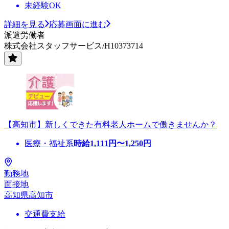
未経験OK
詳細を見る
応募画面に進む
派遣労働者
株式会社スタッフサービス/H10373714
【高知市】新しくできた有料老人ホームで働きませんか？
医療・福祉系
時給
1,111
円〜
1,250
円
勤務地
面接地
高知県高知市
交通費支給