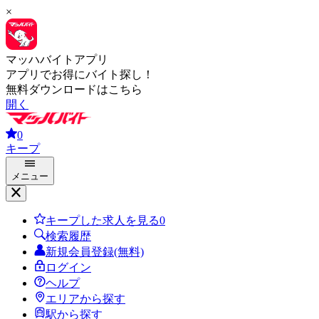
×
マッハバイトアプリ
アプリでお得にバイト探し！
無料ダウンロードはこちら
開く
0
キープ
メニュー
キープした求人を見る
0
検索履歴
新規会員登録(無料)
ログイン
ヘルプ
エリアから探す
駅から探す