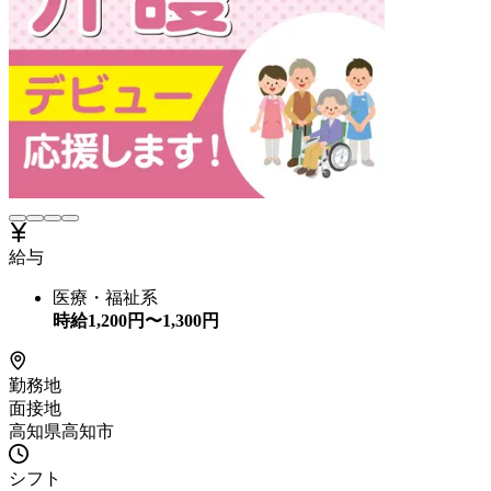
給与
医療・福祉系
時給
1,200
円〜
1,300
円
勤務地
面接地
高知県高知市
シフト