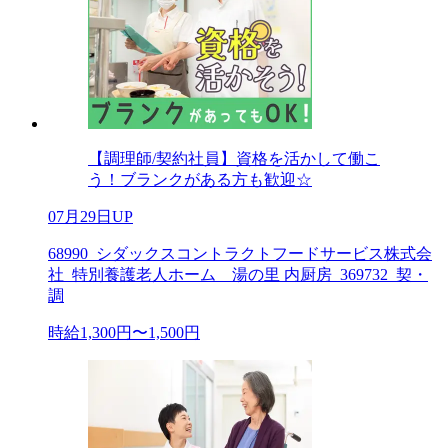
【調理師/契約社員】資格を活かして働こ
う！ブランクがある方も歓迎☆
07月29日UP
68990_シダックスコントラクトフードサービス株式会
社_特別養護老人ホーム 湯の里 内厨房_369732_契・
調
時給1,300円〜1,500円