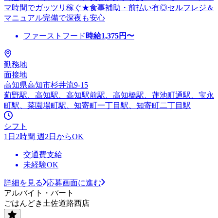
マ時間でガッツリ稼ぐ★食事補助・前払い有◎セルフレジ＆
マニュアル完備で深夜も安心
ファーストフード
時給
1,375
円〜
勤務地
面接地
高知県高知市杉井流9-15
薊野駅、高知駅、高知駅前駅、高知橋駅、蓮池町通駅、宝永
町駅、菜園場町駅、知寄町一丁目駅、知寄町二丁目駅
シフト
1日2時間 週2日からOK
交通費支給
未経験OK
詳細を見る
応募画面に進む
アルバイト・パート
ごはんどき土佐道路西店