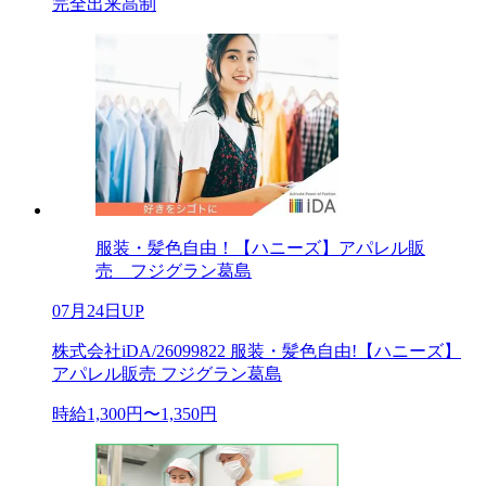
完全出来高制
服装・髪色自由！【ハニーズ】アパレル販
売 フジグラン葛島
07月24日UP
株式会社iDA/26099822 服装・髪色自由!【ハニーズ】
アパレル販売 フジグラン葛島
時給1,300円〜1,350円