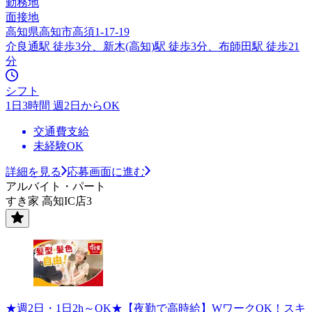
勤務地
面接地
高知県高知市高須1-17-19
介良通駅 徒歩3分、新木(高知)駅 徒歩3分、布師田駅 徒歩21
分
シフト
1日3時間 週2日からOK
交通費支給
未経験OK
詳細を見る
応募画面に進む
アルバイト・パート
すき家 高知IC店3
★週2日・1日2h～OK★【夜勤で高時給】WワークOK！スキ