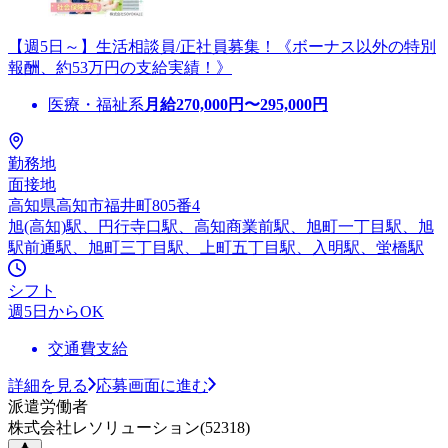
【週5日～】生活相談員/正社員募集！《ボーナス以外の特別
報酬、約53万円の支給実績！》
医療・福祉系
月給
270,000
円〜
295,000
円
勤務地
面接地
高知県高知市福井町805番4
旭(高知)駅、円行寺口駅、高知商業前駅、旭町一丁目駅、旭
駅前通駅、旭町三丁目駅、上町五丁目駅、入明駅、蛍橋駅
シフト
週5日からOK
交通費支給
詳細を見る
応募画面に進む
派遣労働者
株式会社レソリューション(52318)