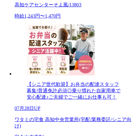
高知ケアセンターそよ風/13803
時給1,243円〜1,470円
【シニア世代歓迎】お弁当の配達スタッフ
募集!普通免許必須◎乗り慣れた自家用車で
安心配達♪ご夫婦でご一緒にお仕事も可！
07月28日UP
ワタミの宅食 高知中央営業所(宅配/業務委託/シニア向
け)