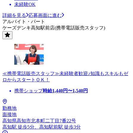
未経験OK
詳細を見る
応募画面に進む
アルバイト・パート
ケーズデンキ高知駅前店(携帯電話販売スタッフ)
≪携帯電話販売スタッフ≫未経験者歓迎♪知識もスキルもゼ
ロからスタートＯＫ！
携帯ショップ
時給
1,440
円〜
1,540
円
勤務地
面接地
高知県高知市北本町二丁目7番22号
高知駅 徒歩5分、高知駅前駅 徒歩3分