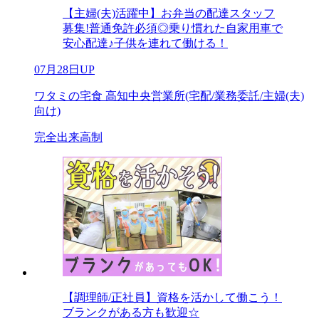
【主婦(夫)活躍中】お弁当の配達スタッフ
募集!普通免許必須◎乗り慣れた自家用車で
安心配達♪子供を連れて働ける！
07月28日UP
ワタミの宅食 高知中央営業所(宅配/業務委託/主婦(夫)
向け)
完全出来高制
【調理師/正社員】資格を活かして働こう！
ブランクがある方も歓迎☆