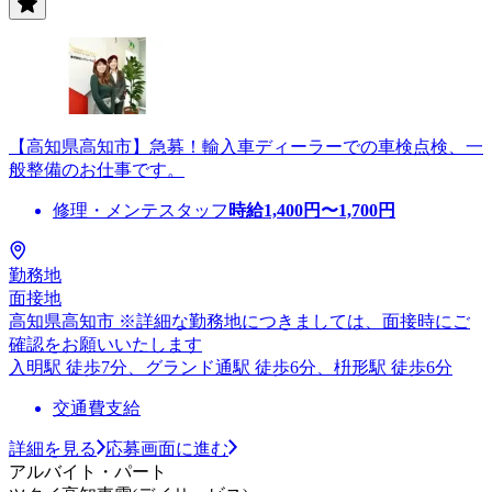
【高知県高知市】急募！輸入車ディーラーでの車検点検、一
般整備のお仕事です。
修理・メンテスタッフ
時給
1,400
円〜
1,700
円
勤務地
面接地
高知県高知市 ※詳細な勤務地につきましては、面接時にご
確認をお願いいたします
入明駅 徒歩7分、グランド通駅 徒歩6分、枡形駅 徒歩6分
交通費支給
詳細を見る
応募画面に進む
アルバイト・パート