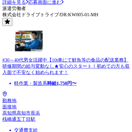
詳細を見る
応募画面に進む
派遣労働者
株式会社ドライブトライブ/DR:KW005-01-MH
#30～40代男女活躍中【10t車にて鮮魚等の食品の配送業務】
研修期間の給与変動なし★安心のスタート！初めての方も収
入面で不安なく始められます！
軽作業・製造系
時給
1,750
円〜
勤務地
面接地
高知県高知市長浜
桟橋通五丁目駅
交通費支給