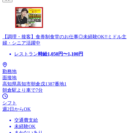
【調理・接客】食券制食堂のお仕事◎未経験OK!!ミドル主
婦・シニア活躍中
レストラン
時給
1,050
円〜
1,100
円
勤務地
面接地
高知県高知市朝倉戊1387番地1
朝倉駅より車で7分
シフト
週2日からOK
交通費支給
未経験OK
まかないあり