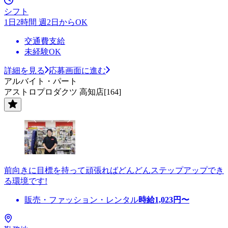
シフト
1日2時間 週2日からOK
交通費支給
未経験OK
詳細を見る
応募画面に進む
アルバイト・パート
アストロプロダクツ 高知店[164]
前向きに目標を持って頑張ればどんどんステップアップでき
る環境です!
販売・ファッション・レンタル
時給
1,023
円〜