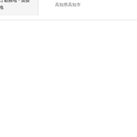
勤務地・面接
高知県高知市
地