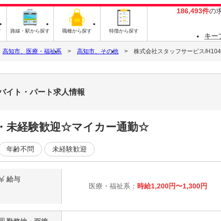
186,493件
の
す
路線・駅から探す
職種から探す
特徴から探す
キー
高知市、医療・福祉系
高知市、その他
株式会社スタッフサービス/H1047
8のバイト・パート求人情報
・未経験歓迎☆マイカー通勤☆
年齢不問
未経験歓迎
給与
医療・福祉系：
時給1,200円〜1,300円