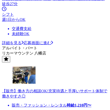
徒歩27分
シフト
週1日からOK
交通費支給
未経験OK
詳細を見る
応募画面に進む
アルバイト・パート
リカーマウンテン 八幡店
【販売】働き方の相談OK!充実待遇と手厚いサポート体制で
働きやすさ◎
販売・ファッション・レンタル
時給
1,210
円〜