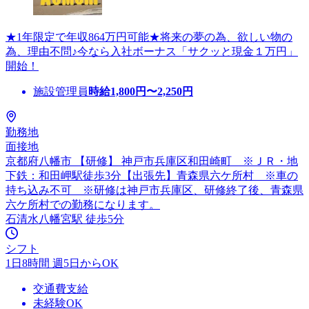
★1年限定で年収864万円可能★将来の夢の為、欲しい物の
為、理由不問♪今なら入社ボーナス「サクッと現金１万円」
開始！
施設管理員
時給
1,800
円〜
2,250
円
勤務地
面接地
京都府八幡市 【研修】 神戸市兵庫区和田崎町 ※ＪＲ・地
下鉄：和田岬駅徒歩3分【出張先】青森県六ケ所村 ※車の
持ち込み不可 ※研修は神戸市兵庫区、研修終了後、青森県
六ケ所村での勤務になります。
石清水八幡宮駅 徒歩5分
シフト
1日8時間 週5日からOK
交通費支給
未経験OK