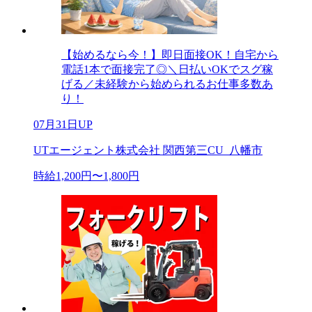
【始めるなら今！】即日面接OK！自宅から
電話1本で面接完了◎＼日払いOKでスグ稼
げる／未経験から始められるお仕事多数あ
り！
07月31日UP
UTエージェント株式会社 関西第三CU_八幡市
時給1,200円〜1,800円