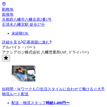
勤務地
面接地
京都府八幡市八幡吉原2番1号
石清水八幡宮駅 徒歩27分
未経験OK
詳細を見る
応募画面に進む
アルバイト・パート
アクシアロジ株式会社 八幡営業所(AP_ドライバー)
短時間・Wワークも◎生活スタイルに合わせて働ける☆大手
物流ルート配送
配送・物流スタッフ
時給
1,400
円〜