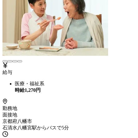
給与
医療・福祉系
時給
1,270
円
勤務地
面接地
京都府八幡市
石清水八幡宮駅からバスで5分