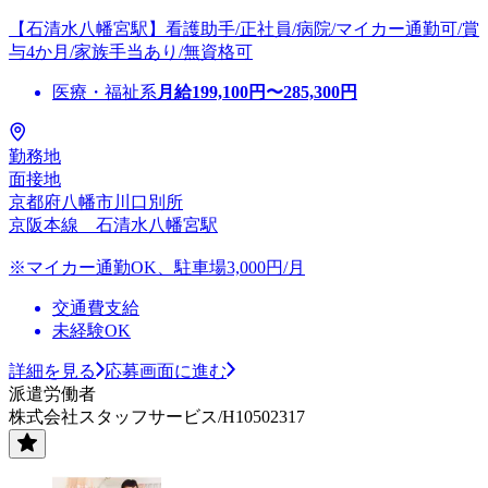
【石清水八幡宮駅】看護助手/正社員/病院/マイカー通勤可/賞
与4か月/家族手当あり/無資格可
医療・福祉系
月給
199,100
円〜
285,300
円
勤務地
面接地
京都府八幡市川口別所
京阪本線 石清水八幡宮駅
※マイカー通勤OK、駐車場3,000円/月
交通費支給
未経験OK
詳細を見る
応募画面に進む
派遣労働者
株式会社スタッフサービス/H10502317