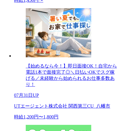
時給1,450円〜
【始めるなら今！】即日面接OK！自宅から
電話1本で面接完了◎＼日払いOKでスグ稼
げる／未経験から始められるお仕事多数あ
り！
07月31日UP
UTエージェント株式会社 関西第三CU_八幡市
時給1,200円〜1,800円