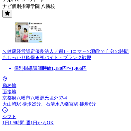
アルバイト・パート
ナビ個別指導学院 八幡校
＼健康経営認定優良法人／週1・1コマ～の勤務で自分の時間
もしっかり確保★初バイト・ブランク歓迎
個別指導講師
時給
1,180
円〜
1,466
円
勤務地
面接地
京都府八幡市八幡源氏垣外37-4
大山崎駅 徒歩29分、石清水八幡宮駅 徒歩6分
シフト
1日1.5時間 週1日からOK