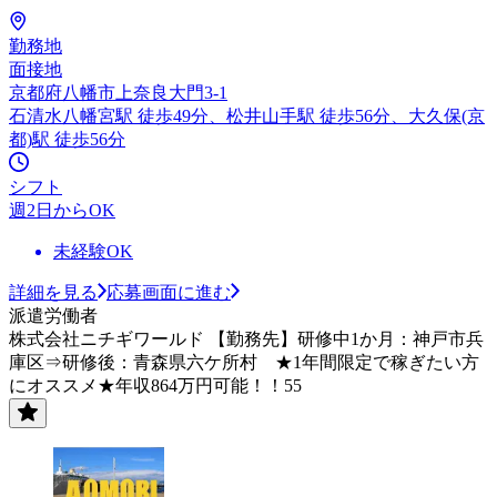
勤務地
面接地
京都府八幡市上奈良大門3-1
石清水八幡宮駅 徒歩49分、松井山手駅 徒歩56分、大久保(京
都)駅 徒歩56分
シフト
週2日からOK
未経験OK
詳細を見る
応募画面に進む
派遣労働者
株式会社ニチギワールド 【勤務先】研修中1か月：神戸市兵
庫区⇒研修後：青森県六ケ所村 ★1年間限定で稼ぎたい方
にオススメ★年収864万円可能！！55