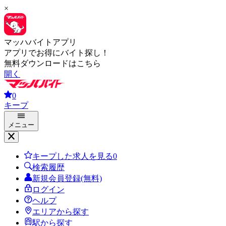
×
マッハバイトアプリ
アプリでお得にバイト探し！
無料ダウンロードはこちら
開く
0
キープ
メニュー
キープした求人を見る
0
検索履歴
新規会員登録(無料)
ログイン
ヘルプ
エリアから探す
駅から探す