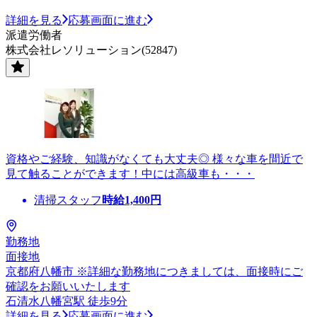
詳細を見る
応募画面に進む
派遣労働者
株式会社レソリューション(52847)
資格やご経験、知識がなくても大丈夫◎ 様々な車を間近で
見て触ることができます！中には高級車も・・・
清掃スタッフ
時給
1,400
円
勤務地
面接地
京都府八幡市 ※詳細な勤務地につきましては、面接時にご
確認をお願いいたします
石清水八幡宮駅 徒歩9分
詳細を見る
応募画面に進む