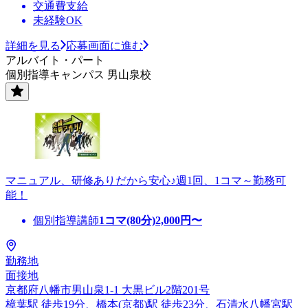
交通費支給
未経験OK
詳細を見る
応募画面に進む
アルバイト・パート
個別指導キャンパス 男山泉校
マニュアル、研修ありだから安心♪週1回、1コマ～勤務可
能！
個別指導講師
1コマ(80分)
2,000
円〜
勤務地
面接地
京都府八幡市男山泉1-1 大黒ビル2階201号
樟葉駅 徒歩19分、橋本(京都)駅 徒歩23分、石清水八幡宮駅