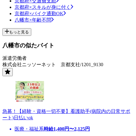
京都府×交通費支給
京都府×スキルが身に付く
京都府×バイク通勤OK
八幡市×年齢不問
もっと見る
八幡市の似たバイト
派遣労働者
株式会社ニッソーネット 京都支社/1201_9130
急募！【経験・資格一切不要】看護助手(病院内の日常サポ
ート)日払いok
医療・福祉系
時給
1,400
円〜
2,125
円