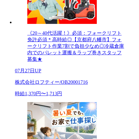
《20～40代活躍！》必須：フォークリフト
免許必須＊高時給◎【京都府八幡市】フォ
ークリフト作業7割で負担少なめ◎冷蔵倉庫
内でのパレット運搬＆ラップ巻きスタッフ
募集★
07月27日UP
株式会社ロフティー/OB20001716
時給1,370円〜1,713円