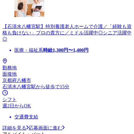
【石清水八幡宮駅】特別養護老人ホームで介護／「経験も資
格も負けない」プロの貴方に／ミドル活躍中◎シニア活躍中
◎
医療・福祉系
時給
1,300
円〜
1,400
円
勤務地
面接地
京都府八幡市
石清水八幡宮駅から徒歩で15分
シフト
週2日からOK
交通費支給
詳細を見る
応募画面に進む