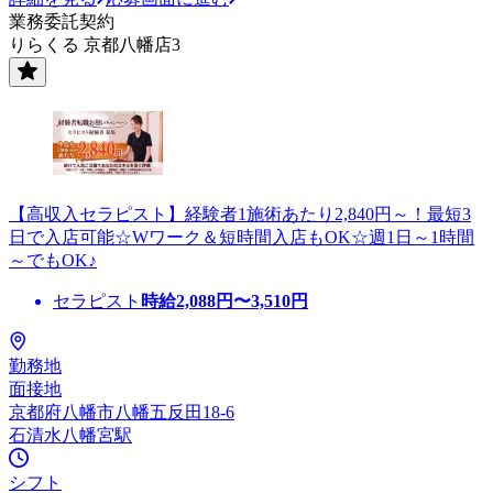
業務委託契約
りらくる 京都八幡店3
【高収入セラピスト】経験者1施術あたり2,840円～！最短3
日で入店可能☆Wワーク＆短時間入店もOK☆週1日～1時間
～でもOK♪
セラピスト
時給
2,088
円〜
3,510
円
勤務地
面接地
京都府八幡市八幡五反田18-6
石清水八幡宮駅
シフト