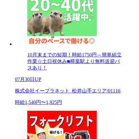
10月末までの短期！時給1750円～簡単組立
作業☆土日祝休み■樟葉駅より無料送迎バ
スあり！
07月30日UP
株式会社イープラネット_松井山手エリア/01116
時給1,540円〜1,925円