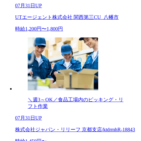
07月31日UP
UTエージェント株式会社 関西第三CU_八幡市
時給1,200円〜1,800円
＼週3～OK／食品工場内のピッキング・リ
フト作業
07月31日UP
株式会社ジャパン・リリーフ 京都支店/ktdrmhR-18843