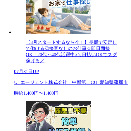
【8月スタートするなら今！】長期で安定し
て働ける◎接客なしのお仕事☆即日面接
OK！20代～40代活躍中♪＼日払いOKでスグ
稼げる／
07月31日UP
UTエージェント株式会社 中部第二CU_愛知県蒲郡市
時給1,400円〜1,400円