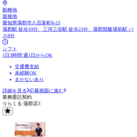
勤務地
面接地
愛知県蒲郡市八百富町8-23
蒲郡駅 徒歩10分、三河三谷駅 徒歩23分、蒲郡競艇場前駅 バ
ス8分
シフト
1日3時間 週1日からOK
交通費支給
未経験OK
まかないあり
詳細を見る
応募画面に進む
業務委託契約
りらくる 蒲郡店3