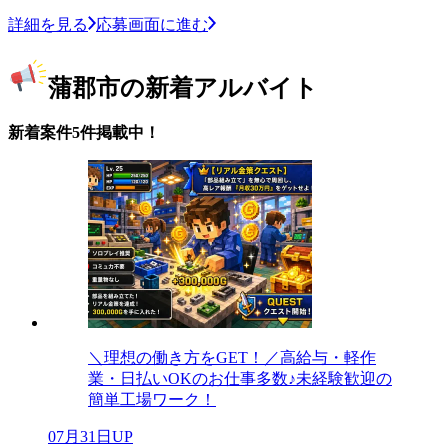
詳細を見る
応募画面に進む
蒲郡市の新着アルバイト
新着案件5件掲載中！
＼理想の働き方をGET！／高給与・軽作
業・日払いOKのお仕事多数♪未経験歓迎の
簡単工場ワーク！
07月31日UP