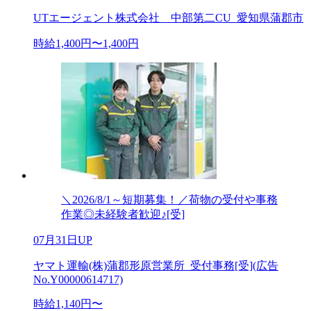
UTエージェント株式会社 中部第二CU_愛知県蒲郡市
時給1,400円〜1,400円
＼2026/8/1～短期募集！／荷物の受付や事務
作業◎未経験者歓迎♪[受]
07月31日UP
ヤマト運輸(株)蒲郡形原営業所_受付事務[受](広告
No.Y00000614717)
時給1,140円〜