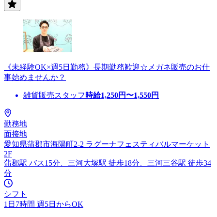
《未経験OK×週5日勤務》長期勤務歓迎☆メガネ販売のお仕
事始めませんか？
雑貨販売スタッフ
時給
1,250
円〜
1,550
円
勤務地
面接地
愛知県蒲郡市海陽町2-2 ラグーナフェスティバルマーケット
2F
蒲郡駅 バス15分、三河大塚駅 徒歩18分、三河三谷駅 徒歩34
分
シフト
1日7時間 週5日からOK