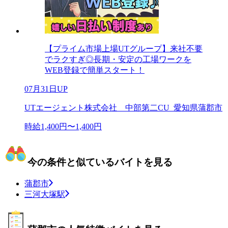
【プライム市場上場UTグループ】来社不要
でラクすぎ◎長期・安定の工場ワークを
WEB登録で簡単スタート！
07月31日UP
UTエージェント株式会社 中部第二CU_愛知県蒲郡市
時給1,400円〜1,400円
今の条件と似ているバイトを見る
蒲郡市
三河大塚駅