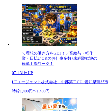
＼理想の働き方をGET！／高給与・軽作
業・日払いOKのお仕事多数♪未経験歓迎の
簡単工場ワーク！
07月31日UP
UTエージェント株式会社 中部第二CU_愛知県蒲郡市
時給1,400円〜1,400円