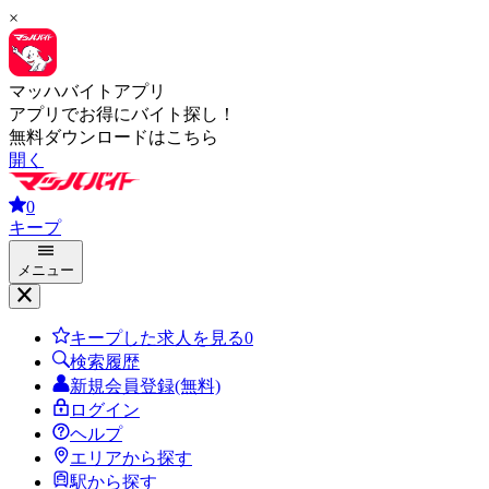
×
マッハバイトアプリ
アプリでお得にバイト探し！
無料ダウンロードはこちら
開く
0
キープ
メニュー
キープした求人を見る
0
検索履歴
新規会員登録(無料)
ログイン
ヘルプ
エリアから探す
駅から探す