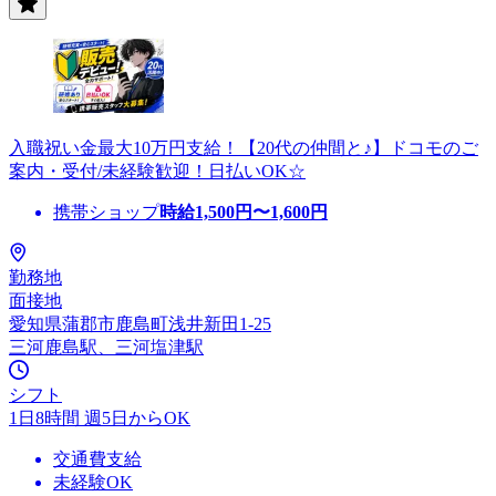
入職祝い金最大10万円支給！【20代の仲間と♪】ドコモのご
案内・受付/未経験歓迎！日払いOK☆
携帯ショップ
時給
1,500
円〜
1,600
円
勤務地
面接地
愛知県蒲郡市鹿島町浅井新田1-25
三河鹿島駅、三河塩津駅
シフト
1日8時間 週5日からOK
交通費支給
未経験OK