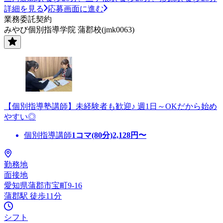
詳細を見る
応募画面に進む
業務委託契約
みやび個別指導学院 蒲郡校(jmk0063)
【個別指導塾講師】未経験者も歓迎♪ 週1日～OKだから始め
やすい◎
個別指導講師
1コマ(80分)
2,128
円〜
勤務地
面接地
愛知県蒲郡市宝町9-16
蒲郡駅 徒歩11分
シフト