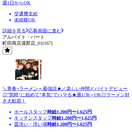
週1日からOK
交通費支給
未経験OK
詳細を見る
応募画面に進む
アルバイト・パート
町田商店蒲郡店_01[167]
＼青春×ラーメン＝最強説★／楽しい仲間とバイトデビュー
◎”気軽”に始めて“本気”でハマる★週1/3h～OK◎ラーメン好
き大歓迎！
ホールスタッフ
時給
1,200
円〜
1,625
円
キッチンスタッフ
時給
1,200
円〜
1,625
円
皿洗い・洗い場
時給
1,200
円〜
1,625
円