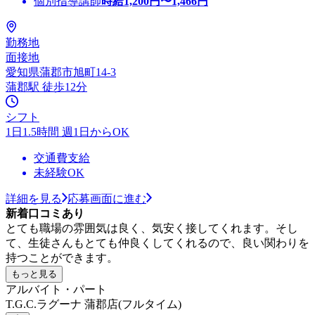
個別指導講師
時給
1,200
円〜
1,466
円
勤務地
面接地
愛知県蒲郡市旭町14-3
蒲郡駅 徒歩12分
シフト
1日1.5時間 週1日からOK
交通費支給
未経験OK
詳細を見る
応募画面に進む
新着口コミあり
とても職場の雰囲気は良く、気安く接してくれます。そし
て、生徒さんもとても仲良くしてくれるので、良い関わりを
持つことができます。
もっと見る
アルバイト・パート
T.G.C.ラグーナ 蒲郡店(フルタイム)