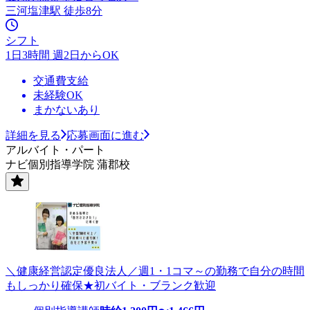
三河塩津駅 徒歩8分
シフト
1日3時間 週2日からOK
交通費支給
未経験OK
まかないあり
詳細を見る
応募画面に進む
アルバイト・パート
ナビ個別指導学院 蒲郡校
＼健康経営認定優良法人／週1・1コマ～の勤務で自分の時間
もしっかり確保★初バイト・ブランク歓迎