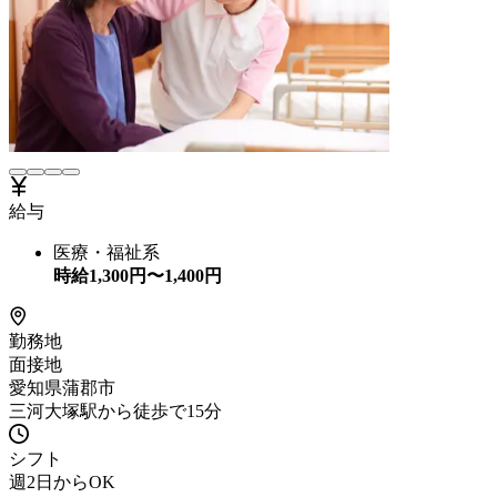
給与
医療・福祉系
時給
1,300
円〜
1,400
円
勤務地
面接地
愛知県蒲郡市
三河大塚駅から徒歩で15分
シフト
週2日からOK