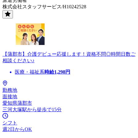
派遣労働者
株式会社スタッフサービス/H10242528
【蒲郡市】介護デビュー応援します！資格不問◎時間日数ご
相談ください♪
医療・福祉系
時給
1,298
円
勤務地
面接地
愛知県蒲郡市
三河大塚駅から徒歩で15分
シフト
週2日からOK