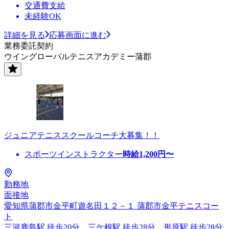
交通費支給
未経験OK
詳細を見る
応募画面に進む
業務委託契約
ウイングローバルテニスアカデミー蒲郡
ジュニアテニススクールコーチ大募集！！
スポーツインストラクター
時給
1,200
円〜
勤務地
面接地
愛知県蒲郡市金平町遊名田１２－１ 蒲郡市金平テニスコー
ト
三河鹿島駅 徒歩20分、三ケ根駅 徒歩28分、形原駅 徒歩28分