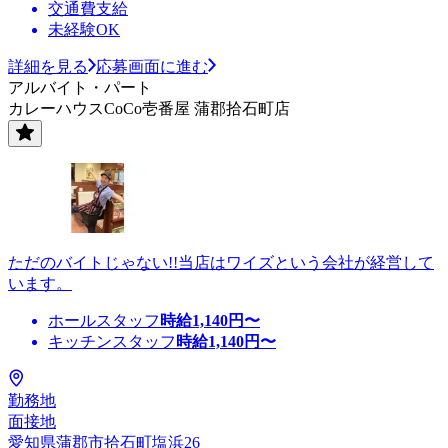
交通費支給
未経験OK
詳細を見る
応募画面に進む
アルバイト・パート
カレーハウスCoCo壱番屋 蒲郡拾石町店
ただのバイトじゃない!!当店はワイズという会社が経営して
います。
ホールスタッフ
時給
1,140
円〜
キッチンスタッフ
時給
1,140
円〜
勤務地
面接地
愛知県蒲郡市拾石町塩浜26