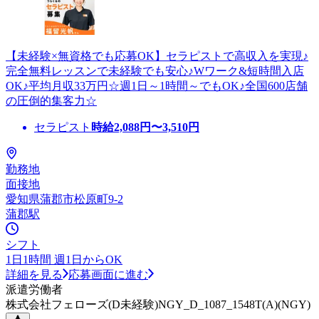
【未経験×無資格でも応募OK】セラピストで高収入を実現♪
完全無料レッスンで未経験でも安心♪Wワーク&短時間入店
OK♪平均月収33万円☆週1日～1時間～でもOK♪全国600店舗
の圧倒的集客力☆
セラピスト
時給
2,088
円〜
3,510
円
勤務地
面接地
愛知県蒲郡市松原町9-2
蒲郡駅
シフト
1日1時間 週1日からOK
詳細を見る
応募画面に進む
派遣労働者
株式会社フェローズ(D未経験)NGY_D_1087_1548T(A)(NGY)