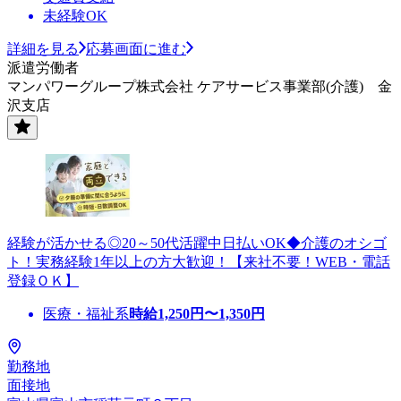
未経験OK
詳細を見る
応募画面に進む
派遣労働者
マンパワーグループ株式会社 ケアサービス事業部(介護) 金
沢支店
経験が活かせる◎20～50代活躍中日払いOK◆介護のオシゴ
ト！実務経験1年以上の方大歓迎！【来社不要！WEB・電話
登録ＯＫ】
医療・福祉系
時給
1,250
円〜
1,350
円
勤務地
面接地