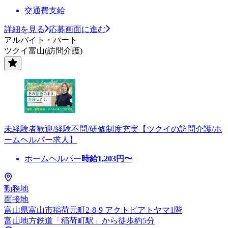
交通費支給
詳細を見る
応募画面に進む
アルバイト・パート
ツクイ富山(訪問介護)
未経験者歓迎/経験不問/研修制度充実【ツクイの訪問介護/ホ
ームヘルパー求人】
ホームヘルパー
時給
1,203
円〜
勤務地
面接地
富山県富山市稲荷元町2-8-9 アクトピアトヤマ1階
富山地方鉄道「稲荷町駅」から徒歩約5分