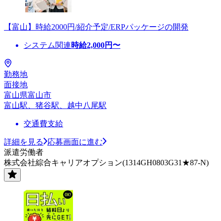
【富山】時給2000円/紹介予定/ERPパッケージの開発
システム関連
時給
2,000
円〜
勤務地
面接地
富山県富山市
富山駅、猪谷駅、越中八尾駅
交通費支給
詳細を見る
応募画面に進む
派遣労働者
株式会社綜合キャリアオプション(1314GH0803G31★87-N)