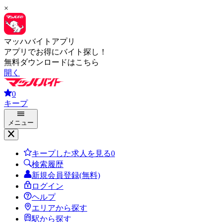
×
マッハバイトアプリ
アプリでお得にバイト探し！
無料ダウンロードはこちら
開く
0
キープ
メニュー
キープした求人を見る
0
検索履歴
新規会員登録(無料)
ログイン
ヘルプ
エリアから探す
駅から探す