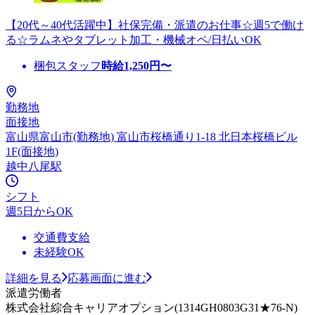
【20代～40代活躍中】社保完備・派遣のお仕事☆週5で働け
る☆ラムネやタブレット加工・機械オペ/日払いOK
梱包スタッフ
時給
1,250
円〜
勤務地
面接地
富山県富山市(勤務地) 富山市桜橋通り1-18 北日本桜橋ビル
1F(面接地)
越中八尾駅
シフト
週5日からOK
交通費支給
未経験OK
詳細を見る
応募画面に進む
派遣労働者
株式会社綜合キャリアオプション(1314GH0803G31★76-N)