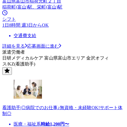
富山県富山市稲荷元町２丁目
稲荷町(富山)駅、栄町(富山)駅
シフト
1日8時間 週3日からOK
交通費支給
詳細を見る
応募画面に進む
派遣労働者
日研メディカルケア 富山県富山市エリア 金沢オフィ
ス/KZ(看護助手)
看護助手|◎病院でのお仕事♪無資格・未経験OK!サポート体
制◎
医療・福祉系
時給
1,200
円〜