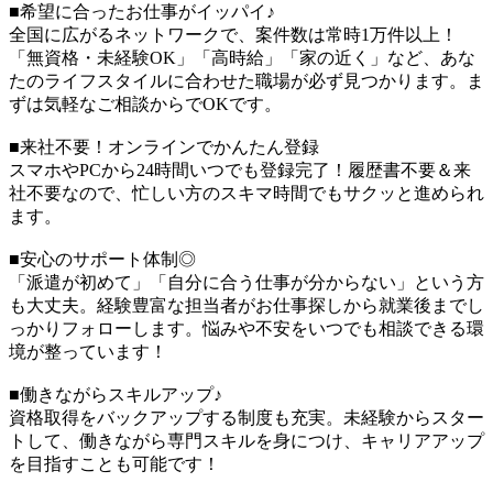
■希望に合ったお仕事がイッパイ♪
全国に広がるネットワークで、案件数は常時1万件以上！
「無資格・未経験OK」「高時給」「家の近く」など、あな
たのライフスタイルに合わせた職場が必ず見つかります。ま
ずは気軽なご相談からでOKです。
■来社不要！オンラインでかんたん登録
スマホやPCから24時間いつでも登録完了！履歴書不要＆来
社不要なので、忙しい方のスキマ時間でもサクッと進められ
ます。
■安心のサポート体制◎
「派遣が初めて」「自分に合う仕事が分からない」という方
も大丈夫。経験豊富な担当者がお仕事探しから就業後までし
っかりフォローします。悩みや不安をいつでも相談できる環
境が整っています！
■働きながらスキルアップ♪
資格取得をバックアップする制度も充実。未経験からスター
トして、働きながら専門スキルを身につけ、キャリアアップ
を目指すことも可能です！