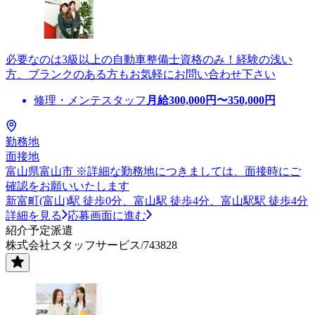
必要なのは3級以上の自動車整備士資格のみ！経験の浅い
方、ブランクのある方もお気軽にお問い合わせ下さい
修理・メンテスタッフ
月給
300,000
円〜
350,000
円
勤務地
面接地
富山県富山市 ※詳細な勤務地につきましては、面接時にご
確認をお願いいたします
新富町(富山)駅 徒歩0分、富山駅 徒歩4分、富山駅駅 徒歩4分
詳細を見る
応募画面に進む
紹介予定派遣
株式会社スタッフサービス/743828