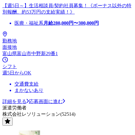
【週5日～】生活相談員/契約社員募集！《ボーナス以外の特
別報酬、約53万円の支給実績！》
医療・福祉系
月給
280,000
円〜
300,000
円
勤務地
面接地
富山県富山市中野新29番1
シフト
週5日からOK
交通費支給
まかないあり
詳細を見る
応募画面に進む
派遣労働者
株式会社レソリューション(52514)