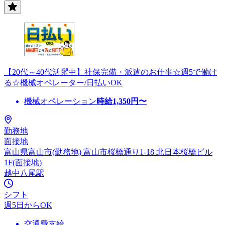
【20代～40代活躍中】社保完備・派遣のお仕事☆週5で働け
る☆機械オペレーター/日払いOK
機械オペレーション
時給
1,350
円〜
勤務地
面接地
富山県富山市(勤務地) 富山市桜橋通り1-18 北日本桜橋ビル
1F(面接地)
越中八尾駅
シフト
週5日からOK
交通費支給