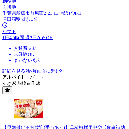
勤務地
面接地
千葉県船橋市前原西2-21-15 浦浜ビル1F
津田沼駅 徒歩3分
シフト
1日4.5時間 週2日からOK
交通費支給
未経験OK
まかないあり
詳細を見る
応募画面に進む
アルバイト・パート
すき家 船橋古作店
【早朝働ける方歓迎(手当あり)】◎積極採用中◎【食事補助