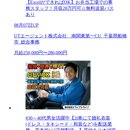
【ExcelができればOK】お弁当工場での事
務スタッフ！月収28万円可☆無料送迎バス
あり
08月07日UP
UTエージェント株式会社 南関東第一CU_千葉県船橋
市_総合事務
月給250,000円〜286,000円
#30～40代男女活躍中【2t車にて婚礼衣装
(ドレス・タキシード・和装など)を配送業