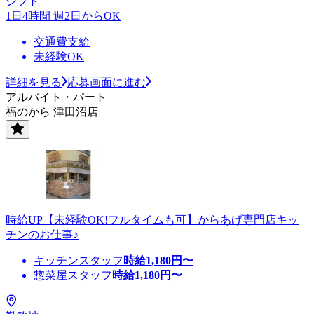
シフト
1日4時間 週2日からOK
交通費支給
未経験OK
詳細を見る
応募画面に進む
アルバイト・パート
福のから 津田沼店
時給UP【未経験OK!フルタイムも可】からあげ専門店キッ
チンのお仕事♪
キッチンスタッフ
時給
1,180
円〜
惣菜屋スタッフ
時給
1,180
円〜