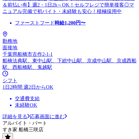
＆前払い有】週2・1日2h～OK！セルフレジで簡単接客◎マ
ニュアル完備で初バイト・未経験も安心！積極採用中
ファーストフード
時給
1,200
円〜
勤務地
面接地
千葉県船橋市古作2-1-1
船橋法典駅、東中山駅、下総中山駅、京成中山駅、京成西船
駅、西船橋駅、鬼越駅
シフト
1日2時間 週2日からOK
交通費支給
未経験OK
詳細を見る
応募画面に進む
アルバイト・パート
すき家 船橋三咲店