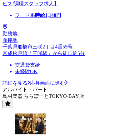
ビス/調理スタッフ求人】
フード系
時給
1,140
円
勤務地
面接地
千葉県船橋市三咲2丁目4番55号
京成松戸線「三咲駅」から徒歩約5分
交通費支給
未経験OK
詳細を見る
応募画面に進む
アルバイト・パート
島村楽器 ららぽーとTOKYO-BAY店