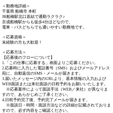
＜勤務地詳細＞
千葉県 船橋市 本町
JR船橋駅北口直結で通勤ラクラク♪
京成船橋駅からも徒歩4分ほどなので、
電車・バスどちらでも通いやすい勤務地です。
＜応募資格＞
未経験の方も大歓迎！
＜応募方法＞
【応募後のフローについて】
1.「この仕事に応募する」画面よりご応募ください。
2.応募時に入力した電話番号（SMS）およびメールアドレス
宛に、自動返信のSMS・メールが届きます。
3.届いたメッセージ内のURLより、基本情報の入力および
WEB面談または来社面談の日程予約をお願いいたします。
※応募案件によって面談手法（WEB／来社）が異なりま
すので、あらかじめご了承ください。
4.日程予約完了後、予約完了メールが届きます。
※面談日・時間・面談方法などの詳細が記載されておりま
すので、必ず内容をご確認ください。