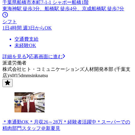
千葉県船橋市本町7-1-1 シャポー船橋1階
東海神駅 徒歩3分、船橋駅 徒歩4分、京成船橋駅 徒歩7分
シフト
1日4時間 週3日からOK
交通費支給
未経験OK
詳細を見る
応募画面に進む
派遣労働者
株式会社ヒト・コミュニケーションズ人材開発本部 (千葉支
店)/s0f15dmmsinknatsu
＊車通勤OK＊月収26～28万＊経験者活躍中＊スーパーでの
精肉部門スタッフ＠新夏見