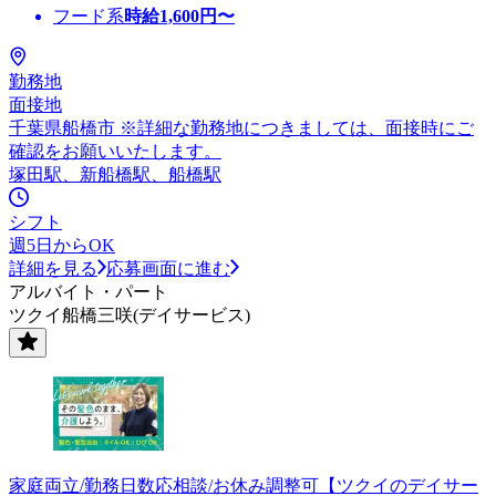
フード系
時給
1,600
円〜
勤務地
面接地
千葉県船橋市 ※詳細な勤務地につきましては、面接時にご
確認をお願いいたします。
塚田駅、新船橋駅、船橋駅
シフト
週5日からOK
詳細を見る
応募画面に進む
アルバイト・パート
ツクイ船橋三咲(デイサービス)
家庭両立/勤務日数応相談/お休み調整可【ツクイのデイサー