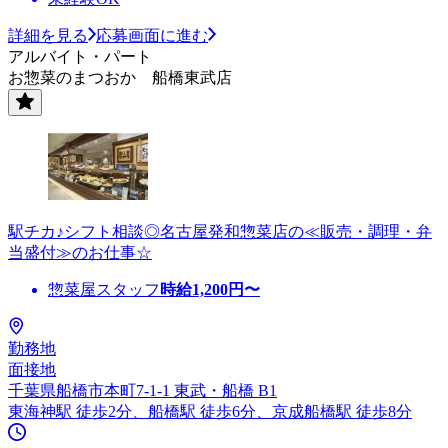
詳細を見る
応募画面に進む
アルバイト・パート
お惣菜のまつおか 船橋東武店
駅チカ♪シフト相談◎名古屋発和惣菜店の≪販売・調理・弁
当盛付≫のお仕事☆
惣菜屋スタッフ
時給
1,200
円〜
勤務地
面接地
千葉県船橋市本町7-1-1 東武・船橋 B1
東海神駅 徒歩2分、船橋駅 徒歩6分、京成船橋駅 徒歩8分