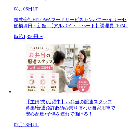
08月06日UP
株式会社HITOWAフードサービスカンパニー/イリーゼ
船橋塚田・新館_【アルバイト・パート】調理員_10742
時給1,350円〜
【主婦(夫)活躍中】お弁当の配達スタッフ
募集!普通免許必須◎乗り慣れた自家用車で
安心配達♪子供を連れて働ける！
07月28日UP