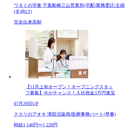
ワタミの宅食 千葉船橋三山営業所(宅配/業務委託/主婦
(夫)向け)
完全出来高制
【11月上旬オープン！オープニングスタッ
フ募集】今がチャンス！入社祝金3万円進呈
07月29日UP
クスリのアオキ 津田沼薬局/医療事務パート(早番)
時給1,140円〜1,220円