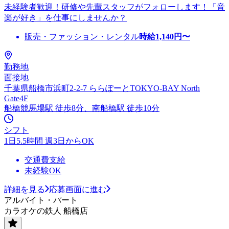
未経験者歓迎！研修や先輩スタッフがフォローします！「音
楽が好き」を仕事にしませんか？
販売・ファッション・レンタル
時給
1,140
円〜
勤務地
面接地
千葉県船橋市浜町2-2-7 ららぽーとTOKYO-BAY North
Gate4F
船橋競馬場駅 徒歩8分、南船橋駅 徒歩10分
シフト
1日5.5時間 週3日からOK
交通費支給
未経験OK
詳細を見る
応募画面に進む
アルバイト・パート
カラオケの鉄人 船橋店