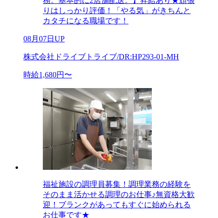
務。基本的に2店舗配送。】昇給あり★頑張
りはしっかり評価！「やる気」がきちんと
カタチになる職場です！
08月07日UP
株式会社ドライブトライブ/DR:HP293-01-MH
時給1,680円〜
福祉施設の調理員募集！調理業務の経験を
そのまま活かせる調理のお仕事♪無資格大歓
迎！ブランクがあってもすぐに始められる
お仕事です★