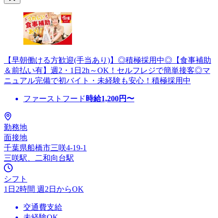
【早朝働ける方歓迎(手当あり)】◎積極採用中◎【食事補助
＆前払い有】週2・1日2h～OK！セルフレジで簡単接客◎マ
ニュアル完備で初バイト・未経験も安心！積極採用中
ファーストフード
時給
1,200
円〜
勤務地
面接地
千葉県船橋市三咲4-19-1
三咲駅、二和向台駅
シフト
1日2時間 週2日からOK
交通費支給
未経験OK