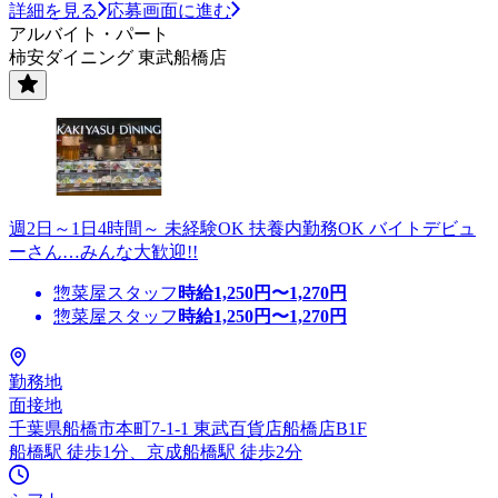
詳細を見る
応募画面に進む
アルバイト・パート
柿安ダイニング 東武船橋店
週2日～1日4時間～ 未経験OK 扶養内勤務OK バイトデビュ
ーさん…みんな大歓迎!!
惣菜屋スタッフ
時給
1,250
円〜
1,270
円
惣菜屋スタッフ
時給
1,250
円〜
1,270
円
勤務地
面接地
千葉県船橋市本町7-1-1 東武百貨店船橋店B1F
船橋駅 徒歩1分、京成船橋駅 徒歩2分