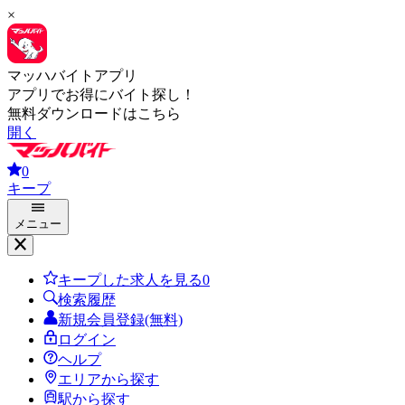
×
マッハバイトアプリ
アプリでお得にバイト探し！
無料ダウンロードはこちら
開く
0
キープ
メニュー
キープした求人を見る
0
検索履歴
新規会員登録(無料)
ログイン
ヘルプ
エリアから探す
駅から探す