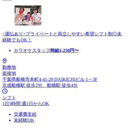
<週払あり>プライベートと両立しやすい希望シフト制◎未
経験でもOK！
カラオケスタッフ
時給
1,250
円〜
勤務地
面接地
千葉県船橋市本町4-41-29 DAIKICHIビル 1～3F
京成船橋駅 徒歩2分、船橋駅 徒歩4分
シフト
1日3時間 週1日からOK
交通費支給
未経験OK