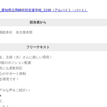
_愛知県立岡崎特別支援学校_2198（アルバイト・パート）
担当者から
国総本社 名古屋本部
フリーテキスト
る」主婦（夫）さんに嬉しい環境！
帰後のポジション配慮
良にも柔軟対応
心のサポート体制
る環境です！
アルな声をご紹介♪＞
■
て、
した！」