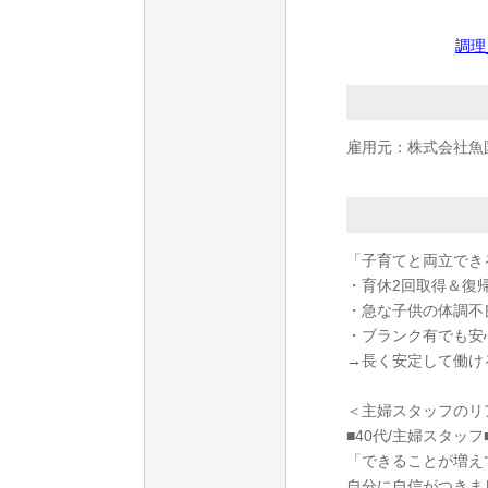
調理
雇用元：株式会社魚
「子育てと両立でき
・育休2回取得＆復
・急な子供の体調不
・ブランク有でも安
→長く安定して働け
＜主婦スタッフのリ
■40代/主婦スタッフ
「できることが増え
自分に自信がつきま