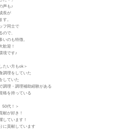
の声も♪
成長が
ます。
ッフ同士で
るので、
多いのも特徴。
大歓迎！
環境です♪
したい方もok＞
食調理をしていた
をしていた
で調理・調理補助経験がある
資格を持っている
、50代！＞
貢献が好き！
躍しています！
りに貢献しています