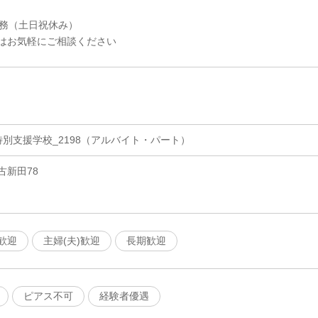
勤務（土日祝休み）
はお気軽にご相談ください
別支援学校_2198（アルバイト・パート）
古新田78
歓迎
主婦(夫)歓迎
長期歓迎
ピアス不可
経験者優遇