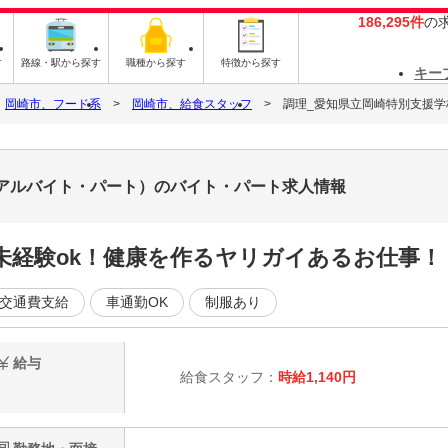
186,295件
の
す
路線・駅から探す
職種から探す
特徴から探す
キー
岡崎市、フード系
岡崎市、給食スタッフ
調理_愛知県立岡崎特別支援学
8（アルバイト・パート）のバイト・パート求人情報
未経験ok！健康を作るヤリガイあるお仕事！
交通費支給
車通勤OK
制服あり
給与
給食スタッフ：
時給1,140円