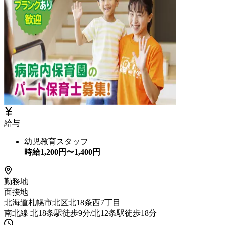
給与
幼児教育スタッフ
時給
1,200
円〜
1,400
円
勤務地
面接地
北海道札幌市北区北18条西7丁目
南北線 北18条駅徒歩9分/北12条駅徒歩18分