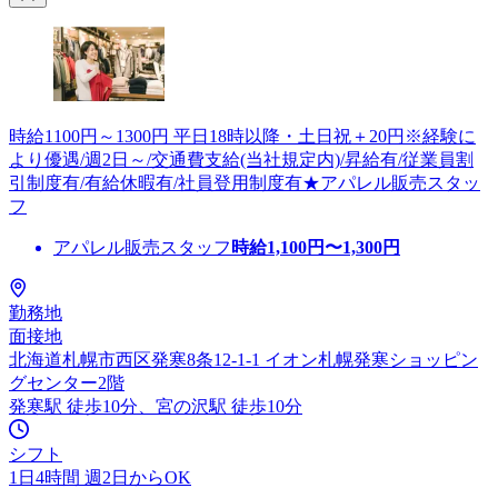
時給1100円～1300円 平日18時以降・土日祝＋20円※経験に
より優遇/週2日～/交通費支給(当社規定内)/昇給有/従業員割
引制度有/有給休暇有/社員登用制度有★アパレル販売スタッ
フ
アパレル販売スタッフ
時給
1,100
円〜
1,300
円
勤務地
面接地
北海道札幌市西区発寒8条12-1-1 イオン札幌発寒ショッピン
グセンター2階
発寒駅 徒歩10分、宮の沢駅 徒歩10分
シフト
1日4時間 週2日からOK