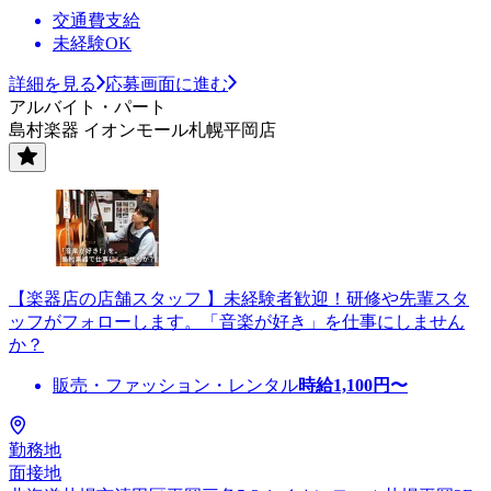
交通費支給
未経験OK
詳細を見る
応募画面に進む
アルバイト・パート
島村楽器 イオンモール札幌平岡店
【楽器店の店舗スタッフ 】未経験者歓迎！研修や先輩スタ
ッフがフォローします。「音楽が好き」を仕事にしません
か？
販売・ファッション・レンタル
時給
1,100
円〜
勤務地
面接地