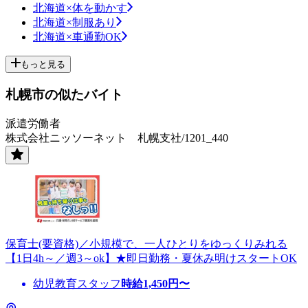
北海道×体を動かす
北海道×制服あり
北海道×車通勤OK
もっと見る
札幌市の似たバイト
派遣労働者
株式会社ニッソーネット 札幌支社/1201_440
保育士(要資格)／小規模で、一人ひとりをゆっくりみれる
【1日4h～／週3～ok】★即日勤務・夏休み明けスタートOK
幼児教育スタッフ
時給
1,450
円〜