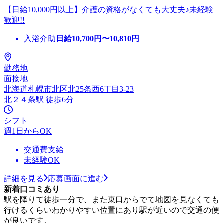
【日給10,000円以上】介護の資格がなくても大丈夫♪未経験
歓迎!!
入浴介助
日給
10,700
円〜
10,810
円
勤務地
面接地
北海道札幌市北区北25条西6丁目3-23
北２４条駅 徒歩6分
シフト
週1日からOK
交通費支給
未経験OK
詳細を見る
応募画面に進む
新着口コミあり
駅を降りて徒歩一分で、また東口からでて地図を見なくても
行けるくらいわかりやすい位置にあり駅が近いので交通の便
が良いです。