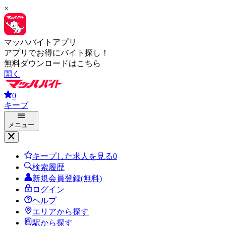
×
マッハバイトアプリ
アプリでお得にバイト探し！
無料ダウンロードはこちら
開く
0
キープ
メニュー
キープした求人を見る
0
検索履歴
新規会員登録(無料)
ログイン
ヘルプ
エリアから探す
駅から探す