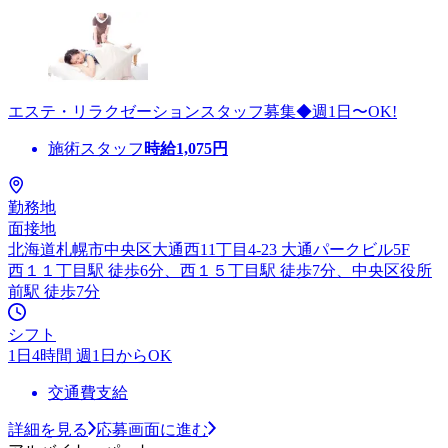
エステ・リラクゼーションスタッフ募集◆週1日〜OK!
施術スタッフ
時給
1,075
円
勤務地
面接地
北海道札幌市中央区大通西11丁目4-23 大通パークビル5F
西１１丁目駅 徒歩6分、西１５丁目駅 徒歩7分、中央区役所
前駅 徒歩7分
シフト
1日4時間 週1日からOK
交通費支給
詳細を見る
応募画面に進む