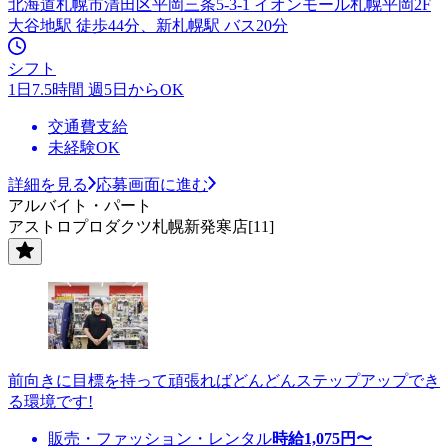
北海道札幌市清田区平岡三条5-3-1 イオンモール札幌平岡2F
大谷地駅 徒歩44分、新札幌駅 バス20分
シフト
1日7.5時間 週5日からOK
交通費支給
未経験OK
詳細を見る
応募画面に進む
アルバイト・パート
アストロプロダクツ札幌新発寒店[11]
前向きに目標を持って頑張ればどんどんステップアップでき
る環境です!
販売・ファッション・レンタル
時給
1,075
円〜