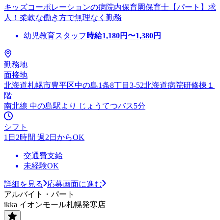
キッズコーポレーションの病院内保育園保育士【パート】求
人！柔軟な働き方で無理なく勤務
幼児教育スタッフ
時給
1,180
円〜
1,380
円
勤務地
面接地
北海道札幌市豊平区中の島1条8丁目3-52北海道病院研修棟１
階
南北線 中の島駅より じょうてつバス5分
シフト
1日2時間 週2日からOK
交通費支給
未経験OK
詳細を見る
応募画面に進む
アルバイト・パート
ikka イオンモール札幌発寒店