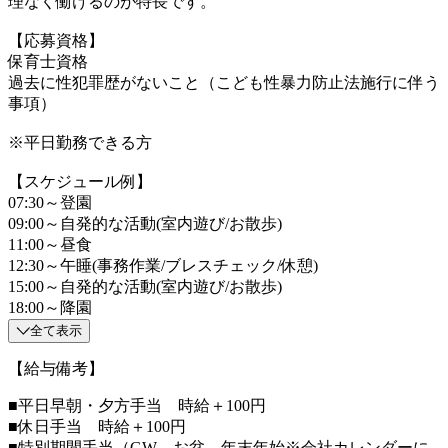
理なく働けるのが特長です。
【応募資格】
保育士資格
過去に性犯罪歴がないこと（こども性暴力防止法施行に伴う
事項）
※平日勤務できる方
【スケジュール例】
07:30～登園
09:00～自発的な活動(室内遊び/お散歩)
11:00～昼食
12:30～午睡(事務作業/ブレスチェック/休憩)
15:00～自発的な活動(室内遊び/お散歩)
18:00～降園
全て表示
【給与備考】
■平日早朝・夕方手当 時給＋100円
■休日手当 時給＋100円
■特別期間手当（GW、お盆、年末年始※会社カレンダーに