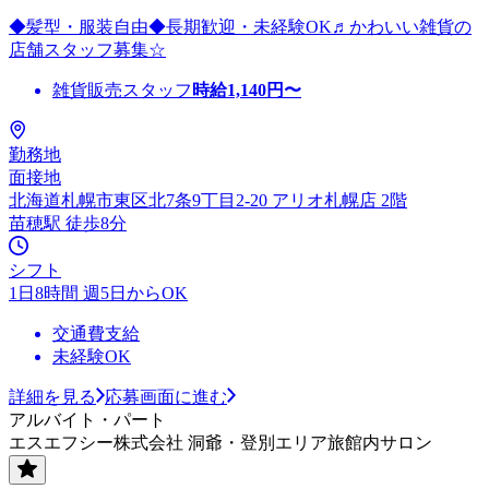
◆髪型・服装自由◆長期歓迎・未経験OK♬かわいい雑貨の
店舗スタッフ募集☆
雑貨販売スタッフ
時給
1,140
円〜
勤務地
面接地
北海道札幌市東区北7条9丁目2-20 アリオ札幌店 2階
苗穂駅 徒歩8分
シフト
1日8時間 週5日からOK
交通費支給
未経験OK
詳細を見る
応募画面に進む
アルバイト・パート
エスエフシー株式会社 洞爺・登別エリア旅館内サロン