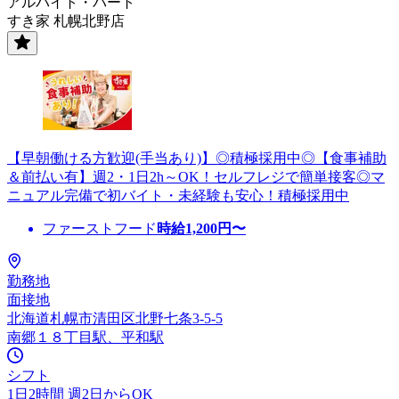
アルバイト・パート
すき家 札幌北野店
【早朝働ける方歓迎(手当あり)】◎積極採用中◎【食事補助
＆前払い有】週2・1日2h～OK！セルフレジで簡単接客◎マ
ニュアル完備で初バイト・未経験も安心！積極採用中
ファーストフード
時給
1,200
円〜
勤務地
面接地
北海道札幌市清田区北野七条3-5-5
南郷１８丁目駅、平和駅
シフト
1日2時間 週2日からOK