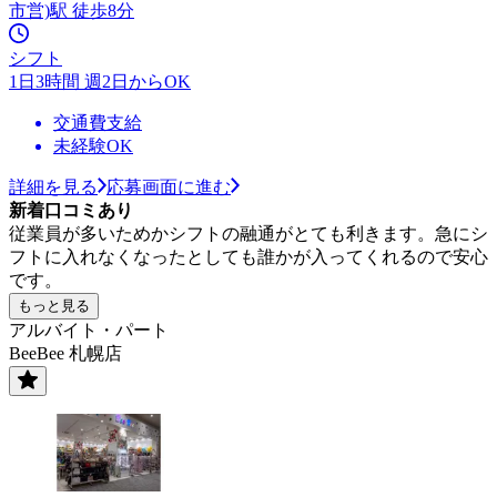
市営)駅 徒歩8分
シフト
1日3時間 週2日からOK
交通費支給
未経験OK
詳細を見る
応募画面に進む
新着口コミあり
従業員が多いためかシフトの融通がとても利きます。急にシ
フトに入れなくなったとしても誰かが入ってくれるので安心
です。
もっと見る
アルバイト・パート
BeeBee 札幌店