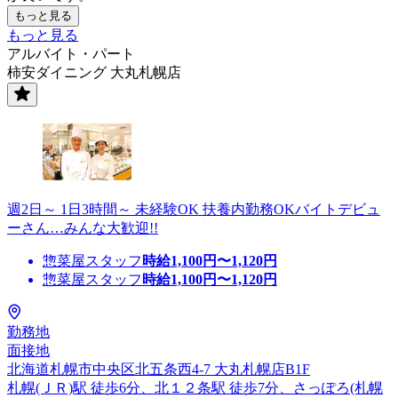
もっと見る
もっと見る
アルバイト・パート
柿安ダイニング 大丸札幌店
週2日～ 1日3時間～ 未経験OK 扶養内勤務OKバイトデビュ
ーさん…みんな大歓迎!!
惣菜屋スタッフ
時給
1,100
円〜
1,120
円
惣菜屋スタッフ
時給
1,100
円〜
1,120
円
勤務地
面接地
北海道札幌市中央区北五条西4-7 大丸札幌店B1F
札幌(ＪＲ)駅 徒歩6分、北１２条駅 徒歩7分、さっぽろ(札幌