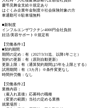
入社時・入社後健康診断代全額会社負担
慶弔見舞金支給※規定あり
はぐくみ企業年金制度※社会保険対象の方
車通勤可※駐車場無料
■新制度
インフルエンザワクチン4000円会社負担
妊活/美容サポート※規定有
【労働条件1】
■契約期間
期間の定め：有（2027/3/31迄、以降1年ごと）
契約の更新：有（原則自動更新）
更新上限：有（通算契約期間は5年を上限とする）
試用期間：有（3カ月）※条件変更なし
時間外労働：なし
【労働条件2】
業務内容：
（雇入れ直後）応募時の職種
（変更の範囲）当社の定める業務
就業場所：