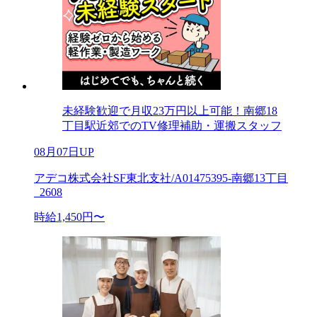
未経験歓迎で月収23万円以上可能！南郷18
丁目駅近郊でのTV修理補助・運搬スタッフ
08月07日UP
アデコ株式会社SF東北支社/A01475395-南郷13丁目
_2608
時給1,450円〜