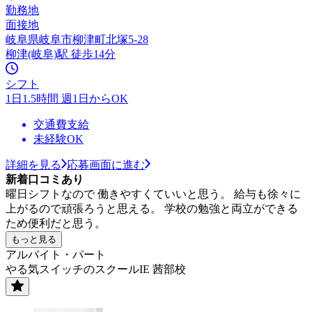
勤務地
面接地
岐阜県岐阜市柳津町北塚5-28
柳津(岐阜)駅 徒歩14分
シフト
1日1.5時間 週1日からOK
交通費支給
未経験OK
詳細を見る
応募画面に進む
新着口コミあり
曜日シフトなので 働きやすくていいと思う。 給与も徐々に
上がるので頑張ろうと思える。 学校の勉強と両立ができる
ため便利だと思う。
もっと見る
アルバイト・パート
やる気スイッチのスクールIE 茜部校