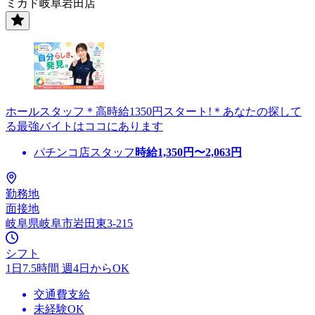
ミカド岐阜岩田店
ホールスタッフ＊高時給1350円スタート!＊あなたの探して
る最強バイトはココにあります
パチンコ店スタッフ
時給
1,350
円〜
2,063
円
勤務地
面接地
岐阜県岐阜市岩田東3-215
シフト
1日7.5時間 週4日からOK
交通費支給
未経験OK