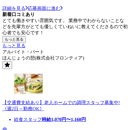
詳細を見る
応募画面に進む
新着口コミあり
とても働きやすい雰囲気です。 業務中でわからないことな
どを先輩方がとても優しくていねいに教えてくださるので初
心者でも安心です！
もっと見る
もっと見る
アルバイト・パート
ほんじょうの憩(株式会社フロンティア)
【交通費支給あり】老人ホームでの調理スタッフ募集中!
《週2日～勤務OK》
給食スタッフ
時給
1,070
円〜
1,160
円