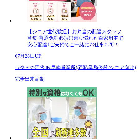
【シニア世代歓迎】お弁当の配達スタッフ
募集!普通免許必須◎乗り慣れた自家用車で
安心配達♪ご夫婦でご一緒にお仕事も可！
07月28日UP
ワタミの宅食 岐阜南営業所(宅配/業務委託/シニア向け)
完全出来高制