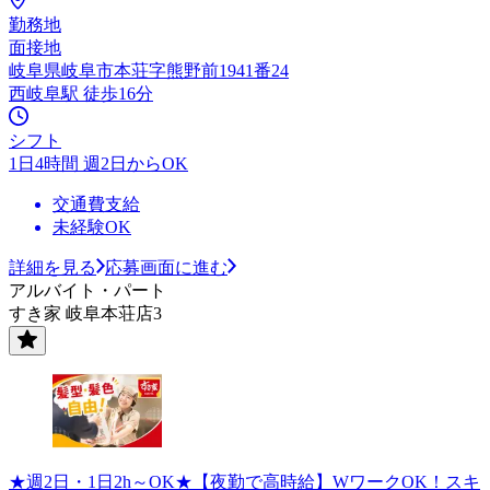
勤務地
面接地
岐阜県岐阜市本荘字熊野前1941番24
西岐阜駅 徒歩16分
シフト
1日4時間 週2日からOK
交通費支給
未経験OK
詳細を見る
応募画面に進む
アルバイト・パート
すき家 岐阜本荘店3
★週2日・1日2h～OK★【夜勤で高時給】WワークOK！スキ