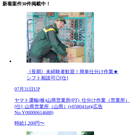
新着案件30件掲載中！
《長期》未経験者歓迎！簡単仕分け作業★
シフト相談可◎[仕]
07月31日UP
ヤマト運輸(株)山県営業所(PT)_仕分け作業（営業所）
[仕]_山県営業所（山県）(y058041pt)(広告
No.Y00000614688)
時給1,200円〜