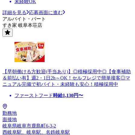
未経験OK
詳細を見る
応募画面に進む
アルバイト・パート
すき家 岐阜本荘店
【早朝働ける方歓迎(手当あり)】◎積極採用中◎【食事補助
＆前払い有】週2・1日2h～OK！セルフレジで簡単接客◎マ
ニュアル完備で初バイト・未経験も安心！積極採用中
ファーストフード
時給
1,130
円〜
勤務地
面接地
岐阜県岐阜市鹿島町6-3-2
西岐阜駅、岐阜駅、名鉄岐阜駅