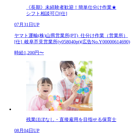
《長期》未経験者歓迎！簡単仕分け作業★
シフト相談可◎[仕]
07月31日UP
ヤマト運輸(株)山県営業所(PT)_仕分け作業（営業所）
[仕]_岐阜芥見営業所(y058040pt)(広告No.Y00000614690)
時給1,200円〜
残業ほぼなし・直接雇用を目指せる保育士
08月04日UP