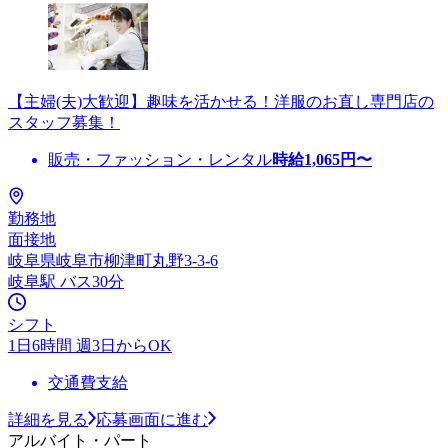
【主婦(夫)大歓迎】趣味を活かせる！洋服のお直し専門店の
スタッフ募集！
販売・ファッション・レンタル
時給
1,065
円〜
勤務地
面接地
岐阜県岐阜市柳津町丸野3-3-6
岐阜駅 バス30分
シフト
1日6時間 週3日からOK
交通費支給
詳細を見る
応募画面に進む
アルバイト・パート