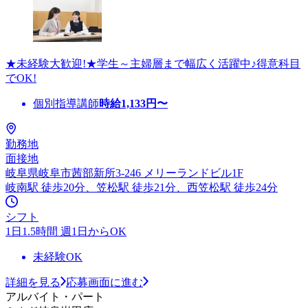
★未経験大歓迎!★学生～主婦層まで幅広く活躍中♪得意科目
でOK!
個別指導講師
時給
1,133
円〜
勤務地
面接地
岐阜県岐阜市茜部新所3-246 メリーランドビル1F
岐南駅 徒歩20分、笠松駅 徒歩21分、西笠松駅 徒歩24分
シフト
1日1.5時間 週1日からOK
未経験OK
詳細を見る
応募画面に進む
アルバイト・パート