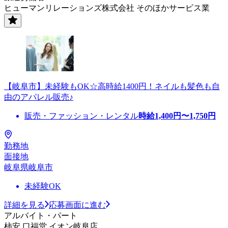
ヒューマンリレーションズ株式会社 そのほかサービス業
【岐阜市】未経験もOK☆高時給1400円！ネイルも髪色も自
由のアパレル販売♪
販売・ファッション・レンタル
時給
1,400
円〜
1,750
円
勤務地
面接地
岐阜県岐阜市
未経験OK
詳細を見る
応募画面に進む
アルバイト・パート
柿安 口福堂 イオン岐阜店