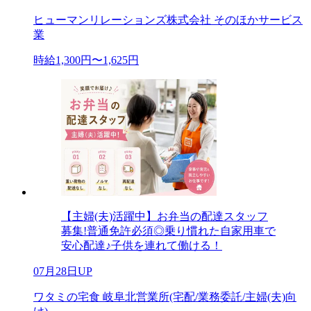
ヒューマンリレーションズ株式会社 そのほかサービス
業
時給1,300円〜1,625円
【主婦(夫)活躍中】お弁当の配達スタッフ
募集!普通免許必須◎乗り慣れた自家用車で
安心配達♪子供を連れて働ける！
07月28日UP
ワタミの宅食 岐阜北営業所(宅配/業務委託/主婦(夫)向