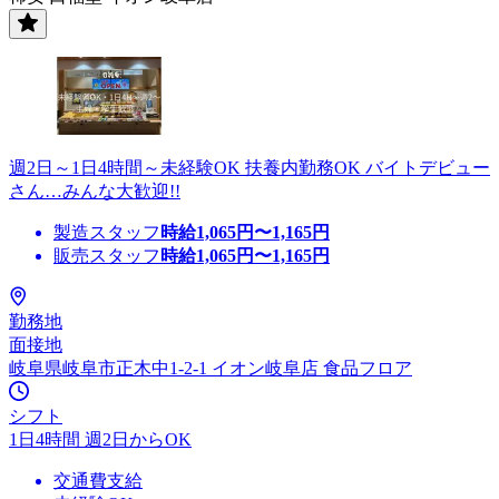
週2日～1日4時間～未経験OK 扶養内勤務OK バイトデビュー
さん…みんな大歓迎!!
製造スタッフ
時給
1,065
円〜
1,165
円
販売スタッフ
時給
1,065
円〜
1,165
円
勤務地
面接地
岐阜県岐阜市正木中1-2-1 イオン岐阜店 食品フロア
シフト
1日4時間 週2日からOK
交通費支給