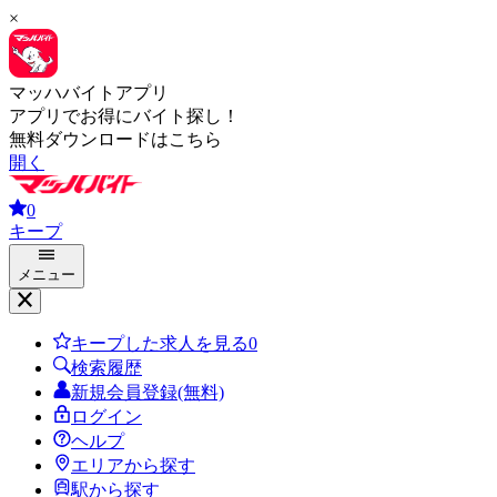
×
マッハバイトアプリ
アプリでお得にバイト探し！
無料ダウンロードはこちら
開く
0
キープ
メニュー
キープした求人を見る
0
検索履歴
新規会員登録(無料)
ログイン
ヘルプ
エリアから探す
駅から探す