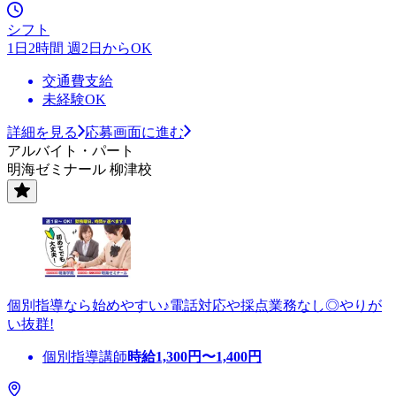
シフト
1日2時間 週2日からOK
交通費支給
未経験OK
詳細を見る
応募画面に進む
アルバイト・パート
明海ゼミナール 柳津校
個別指導なら始めやすい♪電話対応や採点業務なし◎やりが
い抜群!
個別指導講師
時給
1,300
円〜
1,400
円