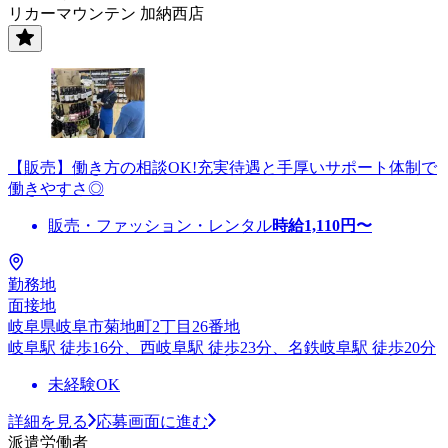
リカーマウンテン 加納西店
【販売】働き方の相談OK!充実待遇と手厚いサポート体制で
働きやすさ◎
販売・ファッション・レンタル
時給
1,110
円〜
勤務地
面接地
岐阜県岐阜市菊地町2丁目26番地
岐阜駅 徒歩16分、西岐阜駅 徒歩23分、名鉄岐阜駅 徒歩20分
未経験OK
詳細を見る
応募画面に進む
派遣労働者