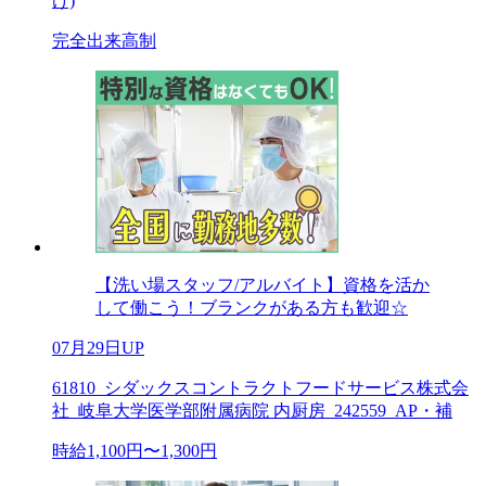
け)
完全出来高制
【洗い場スタッフ/アルバイト】資格を活か
して働こう！ブランクがある方も歓迎☆
07月29日UP
61810_シダックスコントラクトフードサービス株式会
社_岐阜大学医学部附属病院 内厨房_242559_AP・補
時給1,100円〜1,300円