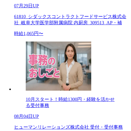
07月29日UP
61810_シダックスコントラクトフードサービス株式会
社_岐阜大学医学部附属病院 内厨房_309513_AP・補
時給1,065円〜
10月スタート！時給1300円・経験を活かせ
る受付事務
08月04日UP
ヒューマンリレーションズ株式会社 受付・受付事務