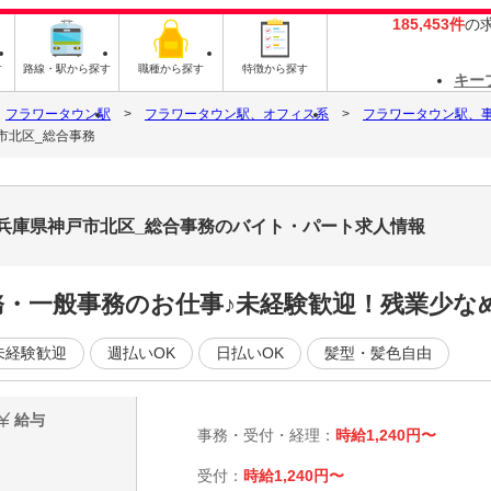
185,453件
の
す
路線・駅から探す
職種から探す
特徴から探す
キー
フラワータウン駅
フラワータウン駅、オフィス系
フラワータウン駅、
市北区_総合事務
_兵庫県神戸市北区_総合事務のバイト・パート求人情報
務・一般事務のお仕事♪未経験歓迎！残業少な
未経験歓迎
週払いOK
日払いOK
髪型・髪色自由
給与
事務・受付・経理：
時給1,240円〜
受付：
時給1,240円〜