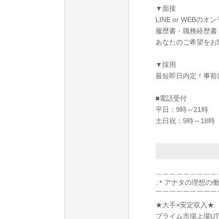
▼面接
LINE or WEB
履歴書・職務経歴書
あなたのご希望をお
▼採用
最短即日内定！事前
■電話受付
平日：9時～21時
土日祝：9時～18時
＿＿＿＿＿＿＿＿＿
.＊アナタの理想の
￣￣￣￣￣￣￣￣￣
★大手×安定収入★
プライム市場上場U