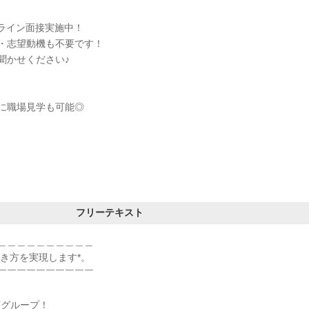
のオンライン面接実施中！
・志望動機も不要です！
聞かせください♪
に職場見学も可能◎
フリーテキスト
＿＿＿＿＿＿＿＿＿＿
働き方を実現します*。
￣￣￣￣￣￣￣￣￣￣
Tグループ！