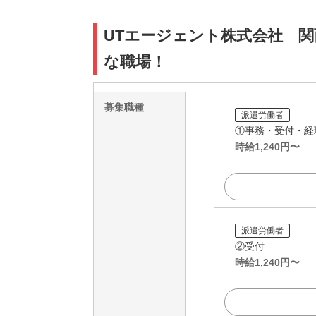
UTエージェント株式会社 関
な職場！
募集職種
派遣労働者
①事務・受付・経
時給
1,240
円〜
派遣労働者
②受付
時給
1,240
円〜