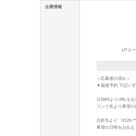
企業情報
UTエ
＜応募後の流れ＞
▼面接予約 下記い
1)SMSよりURL
リンク先より希望の
2)担当より「0120
希望の日時をお伝え