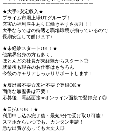
￣￣￣￣￣￣￣￣￣￣￣￣￣￣￣￣￣￣￣
★大手×安定収入★
プライム市場上場UTグループ！
充実の福利厚生あり◎働きやすさ抜群！！
大手ならではの待遇と職場環境が揃っているので
長期安定して働けます♪
★未経験スタートOK！★
他業界出身の方も多く、
ほとんどの社員が未経験からスタート◎
就業後も現在のお仕事はもちろん
今後のキャリアしっかりサポートします！
★履歴書不要☆来社不要で登録OK★
面倒な履歴書は不要！
応募後、電話面接orオンライン面接で登録完了◎
★日払いOK！★
利用申し込み完了後～最短5分で受け取り可能！
スマホからいつでも、カンタン申請！
急な出費があっても大丈夫◎