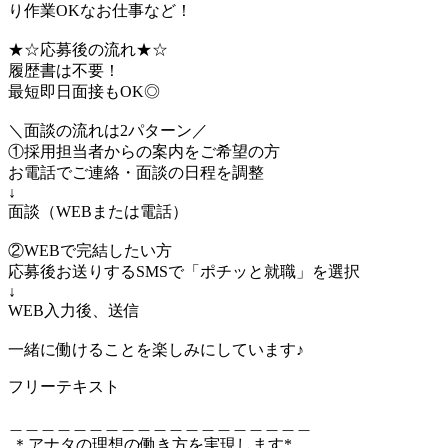
り作業OKなお仕事など！
★☆応募後の流れ★☆
履歴書は不要！
最短即日面接もOK◎
＼面談の流れは2パターン／
①採用担当者からの案内をご希望の方
お電話でご連絡・面談の日程を調整
↓
面談（WEBまたは電話）
②WEBで完結したい方
応募後お送りするSMSで「ポチッと就職」を選択
↓
WEB入力後、送信
一緒に働けることを楽しみにしています♪
フリーテキスト
＿＿＿＿＿＿＿＿＿＿＿＿＿＿＿＿＿＿＿
.＊アナタの理想の働き方を実現します*。