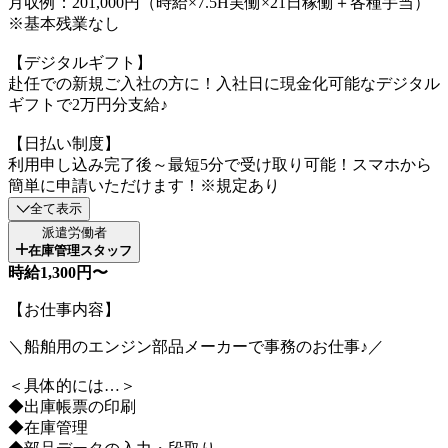
月収例：201,000円（時給×7.5H実働×21日稼働＋各種手当）
※基本残業なし
【デジタルギフト】
赴任での新規ご入社の方に！入社日に現金化可能なデジタル
ギフトで2万円分支給♪
【日払い制度】
利用申し込み完了後～最短5分で受け取り可能！スマホから
簡単に申請いただけます！※規定あり
全て表示
派遣労働者
在庫管理スタッフ
時給1,300円〜
【お仕事内容】
＼船舶用のエンジン部品メーカーで事務のお仕事♪／
＜具体的には…＞
◆出庫帳票の印刷
◆在庫管理