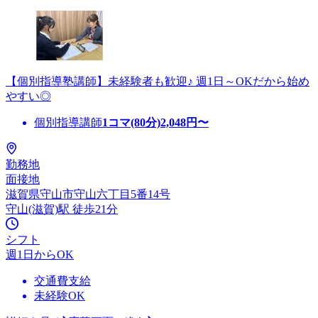
【個別指導塾講師】未経験者も歓迎♪ 週1日～OKだから始め
やすい◎
個別指導講師
1コマ(80分)
2,048
円〜
勤務地
面接地
滋賀県守山市守山六丁目5番14号
守山(滋賀)駅 徒歩21分
シフト
週1日からOK
交通費支給
未経験OK