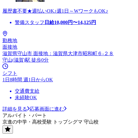
履歴書不要★週払いOK♪週1日～WワークもOK♪
警備スタッフ
日給
10,000
円〜
14,125
円
勤務地
面接地
滋賀県守山市 面接地：滋賀県大津市昭和町６-２８
守山(滋賀)駅 徒歩0分
シフト
1日8時間 週1日からOK
交通費支給
未経験OK
詳細を見る
応募画面に進む
アルバイト・パート
京進の中学・高校受験 トップシグマ 守山校