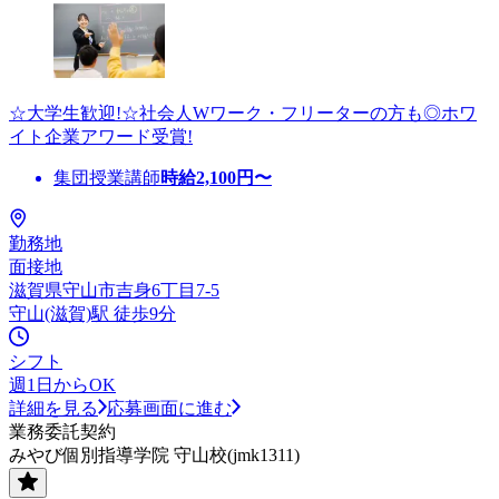
☆大学生歓迎!☆社会人Wワーク・フリーターの方も◎ホワ
イト企業アワード受賞!
集団授業講師
時給
2,100
円〜
勤務地
面接地
滋賀県守山市吉身6丁目7-5
守山(滋賀)駅 徒歩9分
シフト
週1日からOK
詳細を見る
応募画面に進む
業務委託契約
みやび個別指導学院 守山校(jmk1311)