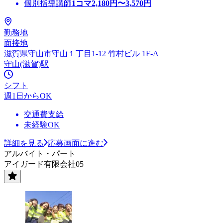
個別指導講師
1コマ
2,180
円〜
3,570
円
勤務地
面接地
滋賀県守山市守山１丁目1-12 竹村ビル 1F-A
守山(滋賀)駅
シフト
週1日からOK
交通費支給
未経験OK
詳細を見る
応募画面に進む
アルバイト・パート
アイガード有限会社05