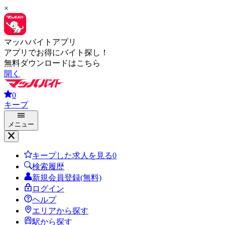
×
マッハバイトアプリ
アプリでお得にバイト探し！
無料ダウンロードはこちら
開く
0
キープ
メニュー
キープした求人を見る
0
検索履歴
新規会員登録(無料)
ログイン
ヘルプ
エリアから探す
駅から探す