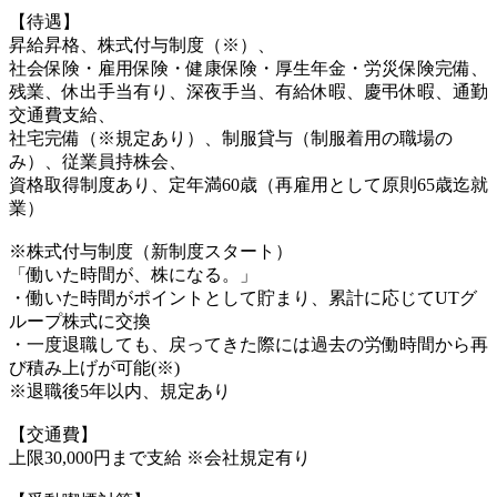
【待遇】
昇給昇格、株式付与制度（※）、
社会保険・雇用保険・健康保険・厚生年金・労災保険完備、
残業、休出手当有り、深夜手当、有給休暇、慶弔休暇、通勤
交通費支給、
社宅完備（※規定あり）、制服貸与（制服着用の職場の
み）、従業員持株会、
資格取得制度あり、定年満60歳（再雇用として原則65歳迄就
業）
※株式付与制度（新制度スタート）
「働いた時間が、株になる。」
・働いた時間がポイントとして貯まり、累計に応じてUTグ
ループ株式に交換
・一度退職しても、戻ってきた際には過去の労働時間から再
び積み上げが可能(※)
※退職後5年以内、規定あり
【交通費】
上限30,000円まで支給 ※会社規定有り