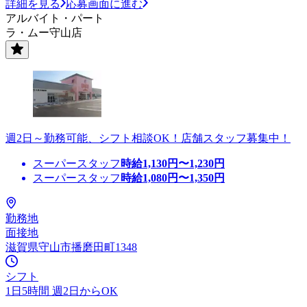
詳細を見る
応募画面に進む
アルバイト・パート
ラ・ムー守山店
週2日～勤務可能、シフト相談OK！店舗スタッフ募集中！
スーパースタッフ
時給
1,130
円〜
1,230
円
スーパースタッフ
時給
1,080
円〜
1,350
円
勤務地
面接地
滋賀県守山市播磨田町1348
シフト
1日5時間 週2日からOK