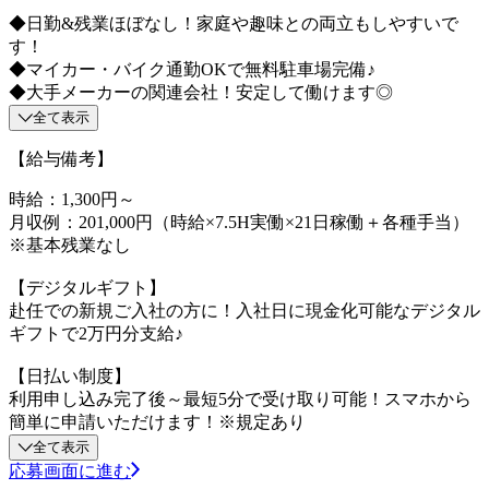
◆日勤&残業ほぼなし！家庭や趣味との両立もしやすいで
す！
◆マイカー・バイク通勤OKで無料駐車場完備♪
◆大手メーカーの関連会社！安定して働けます◎
全て表示
【給与備考】
時給：1,300円～
月収例：201,000円（時給×7.5H実働×21日稼働＋各種手当）
※基本残業なし
【デジタルギフト】
赴任での新規ご入社の方に！入社日に現金化可能なデジタル
ギフトで2万円分支給♪
【日払い制度】
利用申し込み完了後～最短5分で受け取り可能！スマホから
簡単に申請いただけます！※規定あり
全て表示
応募画面に進む