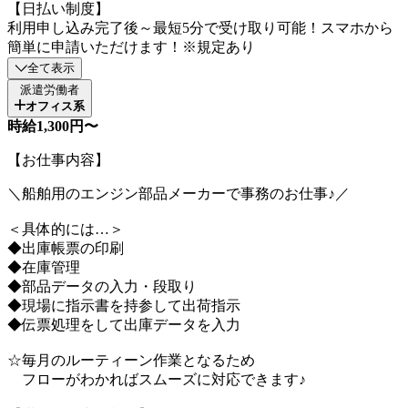
【日払い制度】
利用申し込み完了後～最短5分で受け取り可能！スマホから
簡単に申請いただけます！※規定あり
全て表示
派遣労働者
オフィス系
時給1,300円〜
【お仕事内容】
＼船舶用のエンジン部品メーカーで事務のお仕事♪／
＜具体的には…＞
◆出庫帳票の印刷
◆在庫管理
◆部品データの入力・段取り
◆現場に指示書を持参して出荷指示
◆伝票処理をして出庫データを入力
☆毎月のルーティーン作業となるため
フローがわかればスムーズに対応できます♪