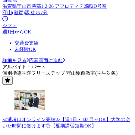
滋賀県守山市勝部1-2-26 アフロディテ2階2D号室
守山(滋賀)駅 徒歩7分
シフト
週1日からOK
交通費支給
未経験OK
詳細を見る
応募画面に進む
アルバイト・パート
個別指導学院フリーステップ 守山駅前教室(学生対象)
≪選考はオンライン完結≫【週1日・1科目～OK】大学の空
いた時間に働けます◎【夏期講習短期OK】