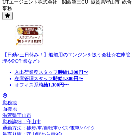
UTエージェント株式会社 関西第三CU_滋賀県守山市_総合
事務
【日勤×土日休み！】船舶用のエンジンを扱う会社☆在庫管
理やPC作業など♪
入出荷業務スタッフ
時給
1,300
円〜
在庫管理スタッフ
時給
1,300
円〜
オフィス系
時給
1,300
円〜
勤務地
面接地
滋賀県守山市
勤務詳細：守山市
通勤方法：徒歩/車/自転車/バス/電車/バイク
最寄り駅：守山駅から車9分