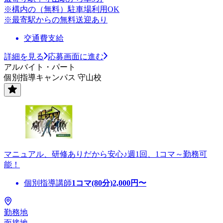
※構内の（無料）駐車場利用OK
※最寄駅からの無料送迎あり
交通費支給
詳細を見る
応募画面に進む
アルバイト・パート
個別指導キャンパス 守山校
マニュアル、研修ありだから安心♪週1回、1コマ～勤務可
能！
個別指導講師
1コマ(80分)
2,000
円〜
勤務地
面接地