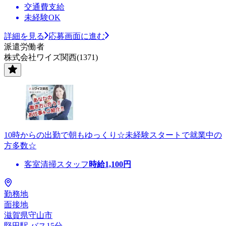
交通費支給
未経験OK
詳細を見る
応募画面に進む
派遣労働者
株式会社ワイズ関西(1371)
10時からの出勤で朝もゆっくり☆未経験スタートで就業中の
方多数☆
客室清掃スタッフ
時給
1,100
円
勤務地
面接地
滋賀県守山市
堅田駅 バス15分