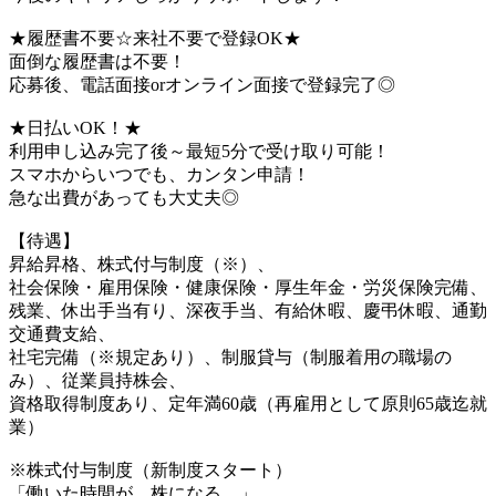
★履歴書不要☆来社不要で登録OK★
面倒な履歴書は不要！
応募後、電話面接orオンライン面接で登録完了◎
★日払いOK！★
利用申し込み完了後～最短5分で受け取り可能！
スマホからいつでも、カンタン申請！
急な出費があっても大丈夫◎
【待遇】
昇給昇格、株式付与制度（※）、
社会保険・雇用保険・健康保険・厚生年金・労災保険完備、
残業、休出手当有り、深夜手当、有給休暇、慶弔休暇、通勤
交通費支給、
社宅完備（※規定あり）、制服貸与（制服着用の職場の
み）、従業員持株会、
資格取得制度あり、定年満60歳（再雇用として原則65歳迄就
業）
※株式付与制度（新制度スタート）
「働いた時間が、株になる。」