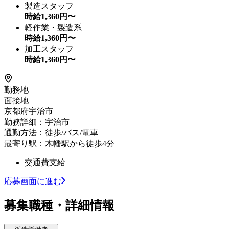
製造スタッフ
時給
1,360
円〜
軽作業・製造系
時給
1,360
円〜
加工スタッフ
時給
1,360
円〜
勤務地
面接地
京都府宇治市
勤務詳細：宇治市
通勤方法：徒歩/バス/電車
最寄り駅：木幡駅から徒歩4分
交通費支給
応募画面に進む
募集職種・詳細情報