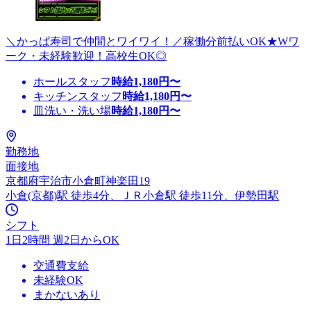
＼かっぱ寿司で仲間とワイワイ！／稼働分前払いOK★Wワ
ーク・未経験歓迎！高校生OK◎
ホールスタッフ
時給
1,180
円〜
キッチンスタッフ
時給
1,180
円〜
皿洗い・洗い場
時給
1,180
円〜
勤務地
面接地
京都府宇治市小倉町神楽田19
小倉(京都)駅 徒歩4分、ＪＲ小倉駅 徒歩11分、伊勢田駅
シフト
1日2時間 週2日からOK
交通費支給
未経験OK
まかないあり