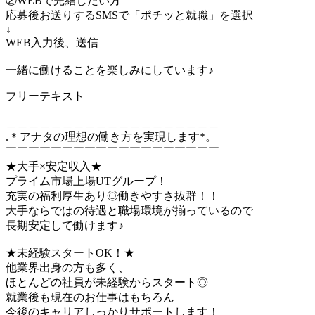
②WEBで完結したい方
応募後お送りするSMSで「ポチッと就職」を選択
↓
WEB入力後、送信
一緒に働けることを楽しみにしています♪
フリーテキスト
＿＿＿＿＿＿＿＿＿＿＿＿＿＿＿＿＿＿＿
.＊アナタの理想の働き方を実現します*。
￣￣￣￣￣￣￣￣￣￣￣￣￣￣￣￣￣￣￣
★大手×安定収入★
プライム市場上場UTグループ！
充実の福利厚生あり◎働きやすさ抜群！！
大手ならではの待遇と職場環境が揃っているので
長期安定して働けます♪
★未経験スタートOK！★
他業界出身の方も多く、
ほとんどの社員が未経験からスタート◎
就業後も現在のお仕事はもちろん
今後のキャリアしっかりサポートします！