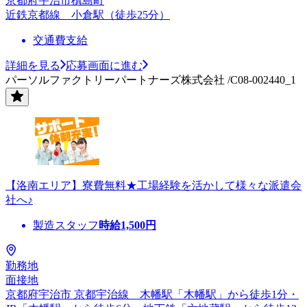
京都府宇治市槙島町
近鉄京都線 小倉駅（徒歩25分）
交通費支給
詳細を見る
応募画面に進む
パーソルファクトリーパートナーズ株式会社 /C08-002440_1
【洛南エリア】寮費無料★工場経験を活かして様々な派遣会
社へ♪
製造スタッフ
時給
1,500
円
勤務地
面接地
京都府宇治市 京都宇治線 木幡駅「木幡駅」から徒歩1分・