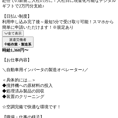
赴任での新規ご入社の方に！入社日に現金化可能なデジタル
ギフトで2万円分支給♪
【日払い制度】
利用申し込み完了後～最短5分で受け取り可能！スマホから
簡単に申請いただけます！※規定あり
全て表示
派遣労働者
軽作業・製造系
時給1,360円〜
【お仕事内容】
＼自動車用インバータの製造オペレーター♪／
＜具体的には…＞
◆撹拌機への原材料の投入
◆処理済み製品の回収
◆装置のクリーニング
☆空調完備で快適な環境です！
【職場・仕事の様子】