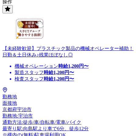
操作
【未経験歓迎】プラスチック製品の機械オペレーター補助！
日勤＆土日休み♪残業ほぼなし◎
機械オペレーション
時給
1,200
円〜
製造スタッフ
時給
1,200
円〜
検査スタッフ
時給
1,200
円〜
勤務地
面接地
京都府宇治市
勤務地:宇治市
通勤方法:徒歩/車/自転車/電車/バイク
最寄り駅:向島駅より車で6分、徒歩12分
※構内の(無料)駐車場利用OK