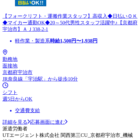
【フォークリフト・運搬作業スタッフ】高収入◆日払いＯＫ
◆マイカー通勤OK◆20～50代男性スタッフ活躍中♪【京都府
宇治市】ＡＪ338-2-1
軽作業・製造系
時給
1,500
円〜
1,938
円
勤務地
面接地
京都府宇治市
JR奈良線「宇治駅」から徒歩10分
シフト
週5日からOK
交通費支給
詳細を見る
応募画面に進む
派遣労働者
UTエージェント株式会社 関西第三CU_京都府宇治市_機械