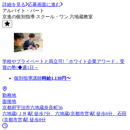
詳細を見る
応募画面に進む
アルバイト・パート
京進の個別指導 スクール・ワン 六地蔵教室
学校やプライベートと両立可!「ホワイト企業アワード」受
賞の塾!◆週1日～
個別指導講師
時給
1,130
円〜
勤務地
面接地
京都府宇治市六地蔵奈良町56
六地蔵(ＪＲ)駅 徒歩7分、六地蔵(京都市営)駅 徒歩6分、石田
(京都市営)駅 徒歩8分