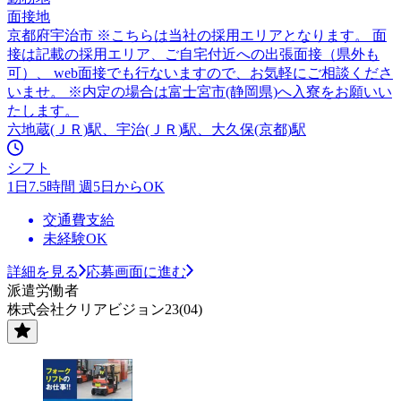
面接地
京都府宇治市 ※こちらは当社の採用エリアとなります。 面
接は記載の採用エリア、ご自宅付近への出張面接（県外も
可）、 web面接でも行ないますので、お気軽にご相談くださ
いませ。 ※内定の場合は富士宮市(静岡県)へ入寮をお願いい
たします。
六地蔵(ＪＲ)駅、宇治(ＪＲ)駅、大久保(京都)駅
シフト
1日7.5時間 週5日からOK
交通費支給
未経験OK
詳細を見る
応募画面に進む
派遣労働者
株式会社クリアビジョン23(04)