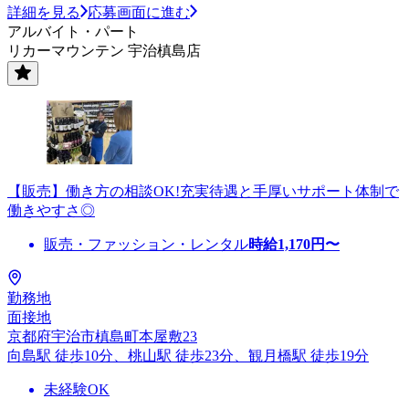
詳細を見る
応募画面に進む
アルバイト・パート
リカーマウンテン 宇治槙島店
【販売】働き方の相談OK!充実待遇と手厚いサポート体制で
働きやすさ◎
販売・ファッション・レンタル
時給
1,170
円〜
勤務地
面接地
京都府宇治市槙島町本屋敷23
向島駅 徒歩10分、桃山駅 徒歩23分、観月橋駅 徒歩19分
未経験OK