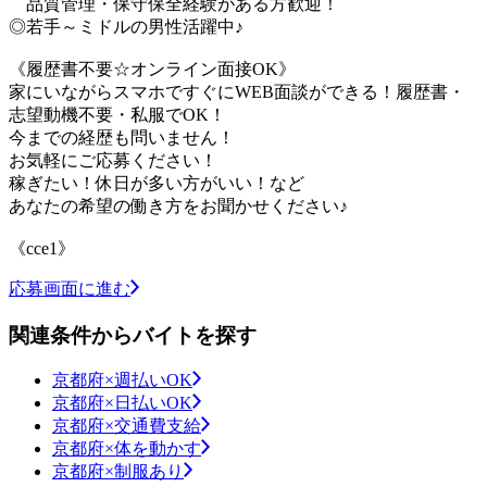
品質管理・保守保全経験がある方歓迎！
◎若手～ミドルの男性活躍中♪
《履歴書不要☆オンライン面接OK》
家にいながらスマホですぐにWEB面談ができる！履歴書・
志望動機不要・私服でOK！
今までの経歴も問いません！
お気軽にご応募ください！
稼ぎたい！休日が多い方がいい！など
あなたの希望の働き方をお聞かせください♪
《cce1》
応募画面に進む
関連条件からバイトを探す
京都府×週払いOK
京都府×日払いOK
京都府×交通費支給
京都府×体を動かす
京都府×制服あり