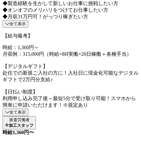
◆製造経験を生かして新しいお仕事に挑戦したい方
◆オンオフのメリハリをつけてお仕事したい方
◆月収31万円可！がっつり稼ぎたい方
全て表示
【給与備考】
時給：1,360円～
月収例：315,000円（時給×8H実働×20日稼働＋各種手当）
【デジタルギフト】
赴任での新規ご入社の方に！入社日に現金化可能なデジタル
ギフトで2万円分支給♪
【日払い制度】
利用申し込み完了後～最短5分で受け取り可能！スマホから
簡単に申請いただけます！※規定あり
全て表示
派遣労働者
加工スタッフ
時給1,360円〜