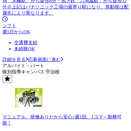
JR「木幡駅」から徒歩6分・地下鉄「六地蔵駅」から徒歩12
分※上記はパナソニック工場の最寄り駅になり、異動後は配
属先により異なります。
シフト
週5日からOK
交通費支給
未経験OK
詳細を見る
応募画面に進む
アルバイト・パート
個別指導キャンパス 宇治校
マニュアル、研修ありだから安心♪週1回、1コマ～勤務可
能！