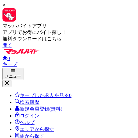
×
マッハバイトアプリ
アプリでお得にバイト探し！
無料ダウンロードはこちら
開く
0
キープ
メニュー
キープした求人を見る
0
検索履歴
新規会員登録(無料)
ログイン
ヘルプ
エリアから探す
駅から探す