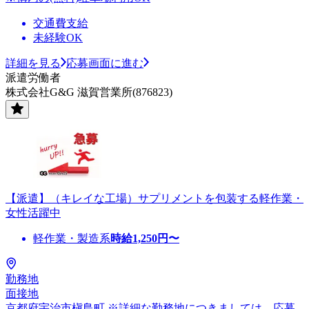
交通費支給
未経験OK
詳細を見る
応募画面に進む
派遣労働者
株式会社G&G 滋賀営業所(876823)
【派遣】（キレイな工場）サプリメントを包装する軽作業・
女性活躍中
軽作業・製造系
時給
1,250
円〜
勤務地
面接地
京都府宇治市槇島町 ※詳細な勤務地につきましては、応募