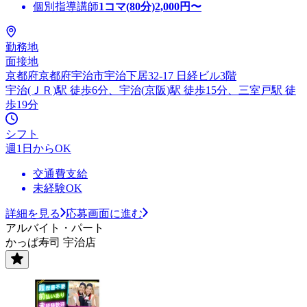
個別指導講師
1コマ(80分)
2,000
円〜
勤務地
面接地
京都府京都府宇治市宇治下居32-17 日経ビル3階
宇治(ＪＲ)駅 徒歩6分、宇治(京阪)駅 徒歩15分、三室戸駅 徒
歩19分
シフト
週1日からOK
交通費支給
未経験OK
詳細を見る
応募画面に進む
アルバイト・パート
かっぱ寿司 宇治店