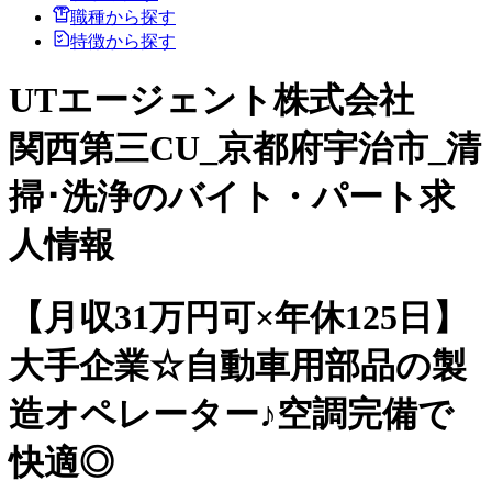
職種から探す
特徴から探す
UTエージェント株式会社
関西第三CU_京都府宇治市_清
掃･洗浄のバイト・パート求
人情報
【月収31万円可×年休125日】
大手企業☆自動車用部品の製
造オペレーター♪空調完備で
快適◎