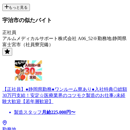
もっと見る
宇治市の似たバイト
正社員
アルムメディカルサポート株式会社 A06_52※勤務地:静岡県
富士宮市（社員寮完備）
【正社員】●静岡県勤務●ワンルーム寮あり●入社特典◎総額
30万円支給！安定☆医療業界のコツモク製造のお仕事♪未経
験大歓迎【若年層歓迎】
製造スタッフ
月給
225,000
円〜
勤務地