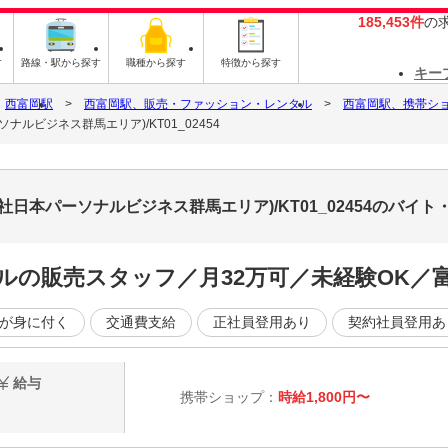
185,453件
の
す
路線・駅から探す
職種から探す
特徴から探す
キー
西富岡駅
西富岡駅、販売・ファッション・レンタル
西富岡駅、携帯シ
ルビジネス群馬エリア)/KT01_02454
日本パーソナルビジネス群馬エリア)/KT01_02454のバイ
ルの販売スタッフ／月32万可／未経験OK／
が身に付く
交通費支給
正社員登用あり
契約社員登用あ
給与
携帯ショップ：
時給1,800円〜