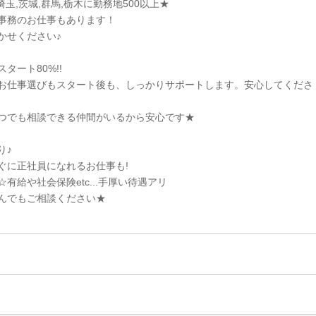
埼玉,茨城,群馬,栃木に勤務地500以上★
事務のお仕事もあります！
かせください♪
タート80%!!
お仕事選びもスタート後も、しっかりサポートします。安心してくださ
つでも相談できる仲間がいるから安心です★
り♪
ぐに正社員になれるお仕事も!
有給や社会保険etc...手厚い待遇アリ
んでもご相談ください★