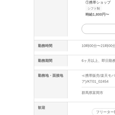
①携帯ショップ
シフト制
時給
1,800
円〜
勤務時間
10時00分〜21時00
勤務期間
6ヶ月以上、即日勤務
勤務地・面接地
≪携帯販売/楽天モ
ア)/KT01_02454
群馬県富岡市
歓迎
フリーター