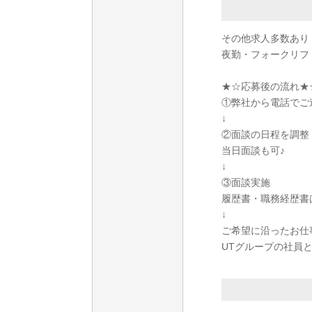
その他求人多数あり
夜勤・フォークリフ
★☆応募後の流れ★
①弊社から電話でご
↓
②面談の日程を調整
当日面談も可♪
↓
③面談実施
履歴書・職務経歴書
↓
ご希望に沿ったお仕
UTグループの社員