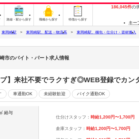
186,045件
の
す
路線・駅から探す
職種から探す
特徴から探す
キー
東岡崎駅
東岡崎駅、配送・物流系
東岡崎駅、梱包・仕分け・資材搬入
岡崎市のバイト・パート求人情報
ープ】来社不要でラクすぎ◎WEB登録でカン
す
車通勤OK
未経験歓迎
バイク通勤OK
給与
仕分けスタッフ：
時給1,200円〜1,700円
倉庫スタッフ：
時給1,200円〜1,700円