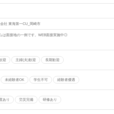
会社 東海第一CU_岡崎市
らは面接地の一例です。WEB面接実施中◎
歓迎
主婦(夫)歓迎
長期歓迎
未経験者OK
学生不可
経験者優遇
度あり
労災完備
研修あり