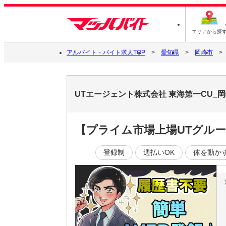
エリアから探
アルバイト・バイト求人TOP
愛知県
岡崎市
UTエージェント株式会社 東海第一CU_
【プライム市場上場UTグル
登録制
週払いOK
体を動か