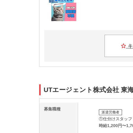
キ
UTエージェント株式会社 東
募集職種
派遣労働者
①仕分けスタッフ
時給
1,200
円〜
1,7