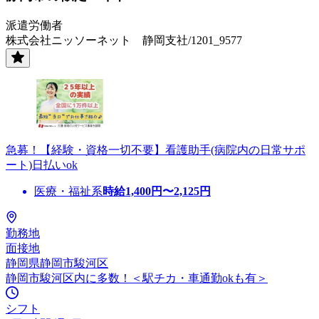
派遣労働者
株式会社ニッソーネット 静岡支社/1201_9577
急募！【経験・資格一切不要】看護助手(病院内の日常サポ
ート)日払いok
医療・福祉系
時給
1,400
円〜
2,125
円
勤務地
面接地
静岡県静岡市駿河区
静岡市駿河区内に多数！＜駅チカ・車通勤okも有＞
シフト