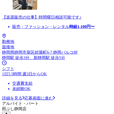
【楽器販売の仕事】時間曜日相談可能です♪
販売・ファッション・レンタル
時給
1,100
円〜
勤務地
面接地
静岡県静岡市葵区紺屋町6-7 静岡パルコ8F
静岡駅 徒歩3分、新静岡駅 徒歩5分
シフト
1日5.5時間 週3日からOK
交通費支給
未経験OK
詳細を見る
応募画面に進む
アルバイト・パート
田ぶし静岡店