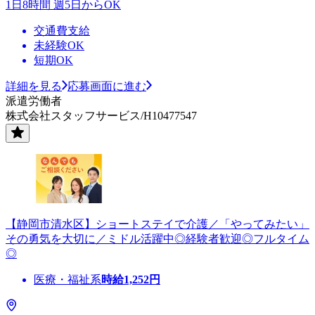
1日8時間 週5日からOK
交通費支給
未経験OK
短期OK
詳細を見る
応募画面に進む
派遣労働者
株式会社スタッフサービス/H10477547
【静岡市清水区】ショートステイで介護／「やってみたい」
その勇気を大切に／ミドル活躍中◎経験者歓迎◎フルタイム
◎
医療・福祉系
時給
1,252
円