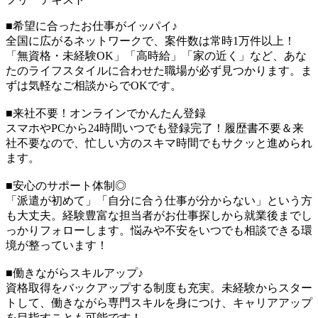
■希望に合ったお仕事がイッパイ♪
全国に広がるネットワークで、案件数は常時1万件以上！
「無資格・未経験OK」「高時給」「家の近く」など、あな
たのライフスタイルに合わせた職場が必ず見つかります。ま
ずは気軽なご相談からでOKです。
■来社不要！オンラインでかんたん登録
スマホやPCから24時間いつでも登録完了！履歴書不要＆来
社不要なので、忙しい方のスキマ時間でもサクッと進められ
ます。
■安心のサポート体制◎
「派遣が初めて」「自分に合う仕事が分からない」という方
も大丈夫。経験豊富な担当者がお仕事探しから就業後までし
っかりフォローします。悩みや不安をいつでも相談できる環
境が整っています！
■働きながらスキルアップ♪
資格取得をバックアップする制度も充実。未経験からスター
トして、働きながら専門スキルを身につけ、キャリアアップ
を目指すことも可能です！