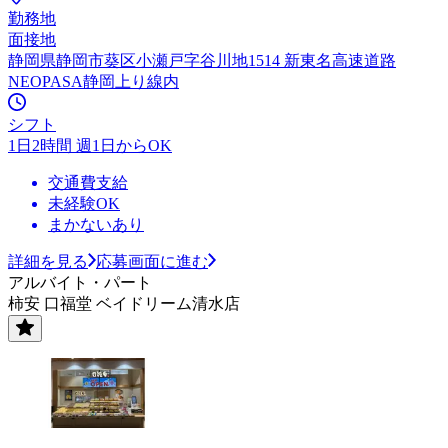
勤務地
面接地
静岡県静岡市葵区小瀬戸字谷川地1514 新東名高速道路
NEOPASA静岡上り線内
シフト
1日2時間 週1日からOK
交通費支給
未経験OK
まかないあり
詳細を見る
応募画面に進む
アルバイト・パート
柿安 口福堂 ベイドリーム清水店