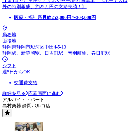
【週5日～】主任ケアマネジャー/正社員募集！《ボーナス以
外の特別報酬、約25万円の支給実績！》
医療・福祉系
月給
253,000
円〜
303,000
円
勤務地
面接地
静岡県静岡市駿河区中田4-5-13
静岡駅、新静岡駅、日吉町駅、音羽町駅、春日町駅
シフト
週5日からOK
交通費支給
詳細を見る
応募画面に進む
アルバイト・パート
島村楽器 静岡パルコ店