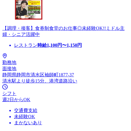
【調理・接客】食券制食堂のお仕事◎未経験OK!!ミドル主
婦・シニア活躍中
レストラン
時給
1,100
円〜
1,150
円
勤務地
面接地
静岡県静岡市清水区袖師町1877-37
清水駅より徒歩15分、港湾道路沿い
シフト
週2日からOK
交通費支給
未経験OK
まかないあり