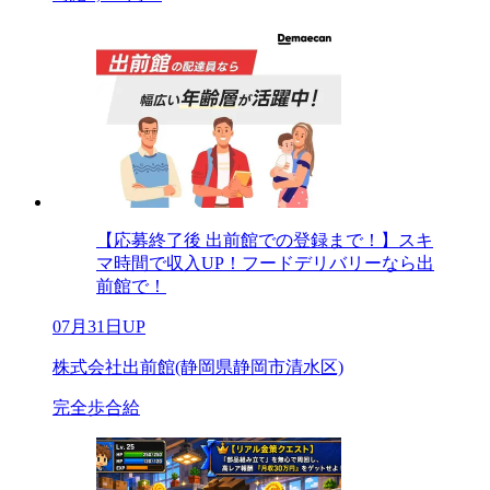
【応募終了後 出前館での登録まで！】スキ
マ時間で収入UP！フードデリバリーなら出
前館で！
07月31日UP
株式会社出前館(静岡県静岡市清水区)
完全歩合給