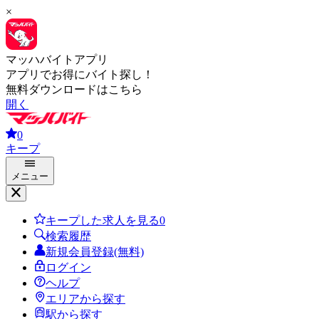
×
マッハバイトアプリ
アプリでお得にバイト探し！
無料ダウンロードはこちら
開く
0
キープ
メニュー
キープした求人を見る
0
検索履歴
新規会員登録(無料)
ログイン
ヘルプ
エリアから探す
駅から探す