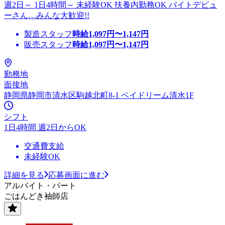
週2日～ 1日4時間～ 未経験OK 扶養内勤務OK バイトデビュ
ーさん…みんな大歓迎!!
製造スタッフ
時給
1,097
円〜
1,147
円
販売スタッフ
時給
1,097
円〜
1,147
円
勤務地
面接地
静岡県静岡市清水区駒越北町8-1 ベイドリーム清水1F
シフト
1日4時間 週2日からOK
交通費支給
未経験OK
詳細を見る
応募画面に進む
アルバイト・パート
ごはんどき袖師店