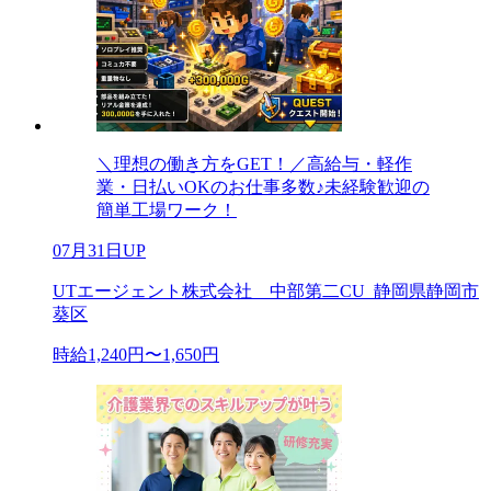
＼理想の働き方をGET！／高給与・軽作
業・日払いOKのお仕事多数♪未経験歓迎の
簡単工場ワーク！
07月31日UP
UTエージェント株式会社 中部第二CU_静岡県静岡市
葵区
時給1,240円〜1,650円