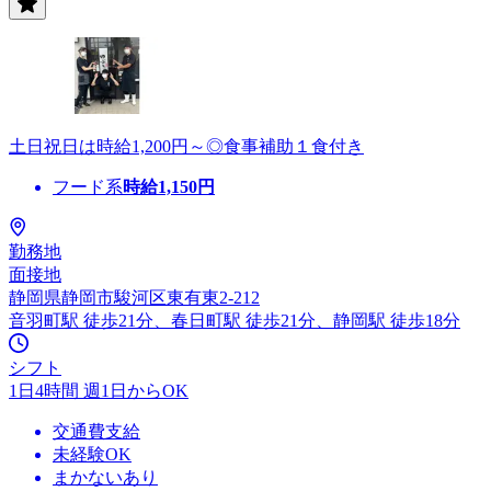
土日祝日は時給1,200円～◎食事補助１食付き
フード系
時給
1,150
円
勤務地
面接地
静岡県静岡市駿河区東有東2-212
音羽町駅 徒歩21分、春日町駅 徒歩21分、静岡駅 徒歩18分
シフト
1日4時間 週1日からOK
交通費支給
未経験OK
まかないあり