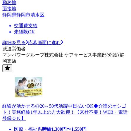
勤務地
面接地
静岡県静岡市清水区
交通費支給
未経験OK
詳細を見る
応募画面に進む
派遣労働者
マンパワーグループ株式会社 ケアサービス事業部(介護) 静
岡支店
経験が活かせる◎20～50代活躍中日払いOK◆介護のオシゴ
ト！実務経験1年以上の方大歓迎！【来社不要！WEB・電話
登録ＯＫ】
医療・福祉系
時給
1,300
円〜
1,550
円