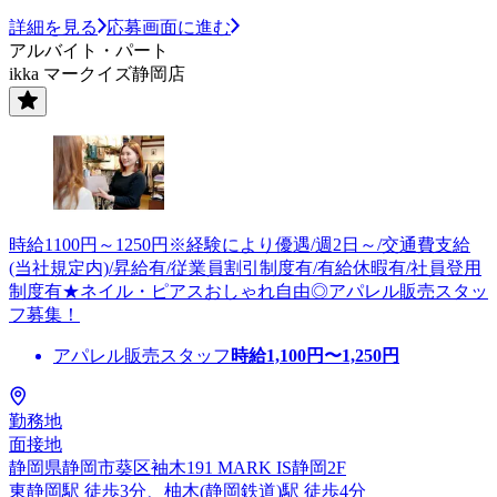
詳細を見る
応募画面に進む
アルバイト・パート
ikka マークイズ静岡店
時給1100円～1250円※経験により優遇/週2日～/交通費支給
(当社規定内)/昇給有/従業員割引制度有/有給休暇有/社員登用
制度有★ネイル・ピアスおしゃれ自由◎アパレル販売スタッ
フ募集！
アパレル販売スタッフ
時給
1,100
円〜
1,250
円
勤務地
面接地
静岡県静岡市葵区袖木191 MARK IS静岡2F
東静岡駅 徒歩3分、柚木(静岡鉄道)駅 徒歩4分