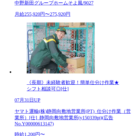
中野新田グループホームそよ風/9027
月給255,920円〜275,920円
《長期》未経験者歓迎！簡単仕分け作業★
シフト相談可◎[仕]
07月31日UP
ヤマト運輸(株)静岡向敷地営業所(PT)_仕分け作業（営
業所）[仕]_静岡向敷地営業所(y150339pt)(広告
No.Y00000613147)
時給1,200円〜