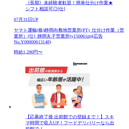
《長期》未経験者歓迎！簡単仕分け作業★
シフト相談可◎[仕]
07月31日UP
ヤマト運輸(株)静岡向敷地営業所(PT)_仕分け作業（営
業所）[仕]_静岡丸子営業所(y150061pt)(広告
No.Y00000613148)
時給1,200円〜
【応募終了後 出前館での登録まで！】スキ
マ時間で収入UP！フードデリバリーなら出
前館で！