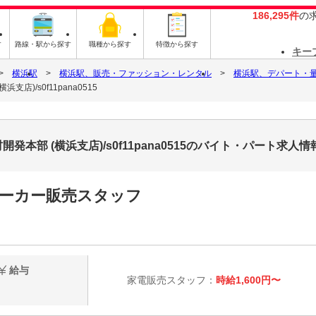
186,295件
の
す
路線・駅から探す
職種から探す
特徴から探す
キー
横浜駅
横浜駅、販売・ファッション・レンタル
横浜駅、デパート・
)/s0f11pana0515
部 (横浜支店)/s0f11pana0515のバイト・パート求人情
メーカー販売スタッフ
給与
家電販売スタッフ：
時給1,600円〜