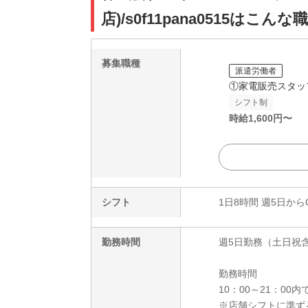
店)/s0f11pana0515はこんな
募集職種
派遣労働者
①家電販売スタッ
シフト制
時給
1,600
円〜
シフト
1日8時間 週5日から
勤務時間
週5日勤務（土日祝
勤務時間
10：00～21：00
※店舗シフトに準ず