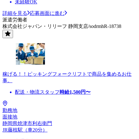
未経験OK
詳細を見る
応募画面に進む
派遣労働者
株式会社ジャパン・リリーフ 静岡支店/sodrmhR-18738
稼げる！！ピッキングフォークリフトで商品を集めるお仕
事。
配送・物流スタッフ
時給
1,500
円〜
勤務地
面接地
静岡県焼津市利右衛門
JR藤枝駅（車20分）