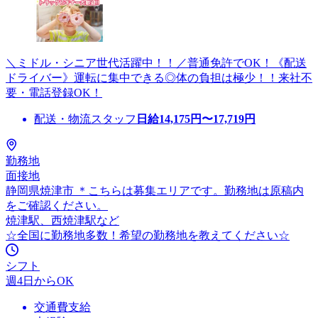
＼ミドル・シニア世代活躍中！！／普通免許でOK！《配送
ドライバー》運転に集中できる◎体の負担は極少！！来社不
要・電話登録OK！
配送・物流スタッフ
日給
14,175
円〜
17,719
円
勤務地
面接地
静岡県焼津市 ＊こちらは募集エリアです。勤務地は原稿内
をご確認ください。
焼津駅、西焼津駅など
☆全国に勤務地多数！希望の勤務地を教えてください☆
シフト
週4日からOK
交通費支給