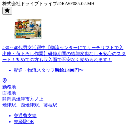
株式会社ドライブトライブ/DR:WF085-02-MH
#30～40代男女活躍中【物流センターにてリーチリフトで入
出庫・荷下ろし作業】研修期間の給与変動なし★安心のスタ
ート！初めての方も収入面で不安なく始められます！
配送・物流スタッフ
時給
1,400
円〜
勤務地
面接地
静岡県焼津市方ノ上
焼津駅、西焼津駅、藤枝駅
交通費支給
未経験OK