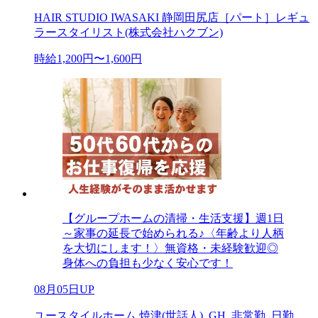
HAIR STUDIO IWASAKI 静岡田尻店［パート］レギュ
ラースタイリスト(株式会社ハクブン)
時給1,200円〜1,600円
【グループホームの清掃・生活支援】週1日
～家事の延長で始められる♪〈年齢より人柄
を大切にします！〉無資格・未経験歓迎◎
身体への負担も少なく安心です！
08月05日UP
ユースタイルホーム 焼津(世話人)_GH_非常勤_日勤