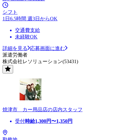
シフト
1日6.5時間 週3日からOK
交通費支給
未経験OK
詳細を見る
応募画面に進む
派遣労働者
株式会社レソリューション(53431)
焼津市 カー用品店の店内スタッフ
受付
時給
1,300
円〜
1,350
円
勤務地