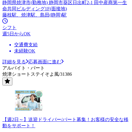
静岡県焼津市(勤務地) 静岡市葵区日出町2-1 田中産商第一生
命共同ビルディング1F(面接地)
藤枝駅、焼津駅、島田(静岡)駅
シフト
週5日からOK
交通費支給
未経験OK
詳細を見る
応募画面に進む
アルバイト・パート
焼津ショートステイそよ風/31386
【週2日～】送迎ドライバー/パート募集！お客様の安全な移
動をサポート！