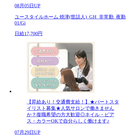
08月05日UP
ユースタイルホーム 焼津(世話人)_GH_非常勤_夜勤
01/Gi
日給17,700円
【昇給あり！交通費支給！】★パートスタ
イリスト募集★人気サロンで働きません
か？復職希望の方大歓迎◎ネイル・ピア
ス・カラーOKで自分らしく働けます♪
07月29日UP