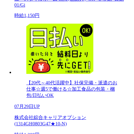
01/Gi
時給1,150円
【20代～40代活躍中】社保完備・派遣のお
仕事☆週5で働ける☆加工食品の包装・梱
包/日払いOK
07月29日UP
株式会社綜合キャリアオプション
(1314GH0803G47★10-N)