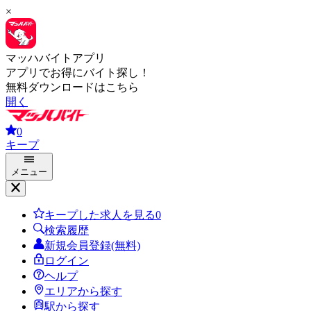
×
マッハバイトアプリ
アプリでお得にバイト探し！
無料ダウンロードはこちら
開く
0
キープ
メニュー
キープした求人を見る
0
検索履歴
新規会員登録(無料)
ログイン
ヘルプ
エリアから探す
駅から探す