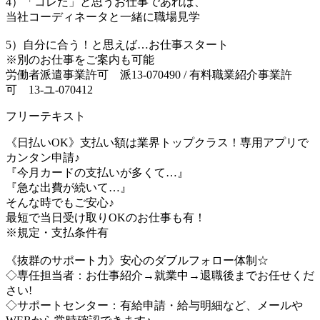
4）「コレだ」と思うお仕事であれば、
当社コーディネータと一緒に職場見学
5）自分に合う！と思えば…お仕事スタート
※別のお仕事をご案内も可能
労働者派遣事業許可 派13-070490 / 有料職業紹介事業許
可 13-ユ-070412
フリーテキスト
《日払いOK》支払い額は業界トップクラス！専用アプリで
カンタン申請♪
『今月カードの支払いが多くて…』
『急な出費が続いて…』
そんな時でもご安心♪
最短で当日受け取りOKのお仕事も有！
※規定・支払条件有
《抜群のサポート力》安心のダブルフォロー体制☆
◇専任担当者：お仕事紹介→就業中→退職後までお任せくだ
さい!
◇サポートセンター：有給申請・給与明細など、メールや