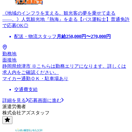
《地域のインフラを支える。観光客の夢を乗せて走る
――。》人気観光地『熱海』を走る【バス運転士】普通免許
で応募OK◎
配送・物流スタッフ
月給
250,000
円〜
270,000
円
勤務地
面接地
静岡県焼津市 ※こちらは勤務エリアになります。詳しくは
求人内をご確認ください。
マイカー通勤ＯＫ・駐車場あり
交通費支給
詳細を見る
応募画面に進む
派遣労働者
株式会社アズスタッフ