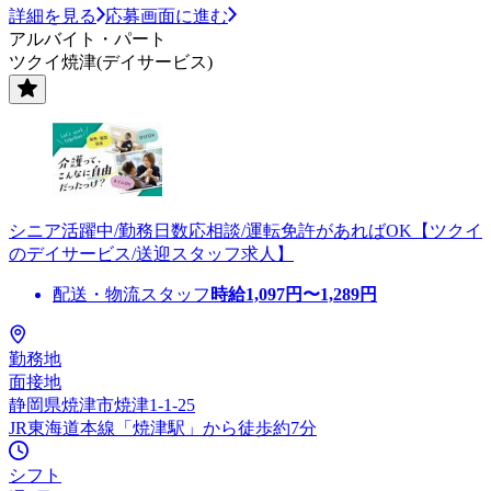
詳細を見る
応募画面に進む
アルバイト・パート
ツクイ焼津(デイサービス)
シニア活躍中/勤務日数応相談/運転免許があればOK【ツクイ
のデイサービス/送迎スタッフ求人】
配送・物流スタッフ
時給
1,097
円〜
1,289
円
勤務地
面接地
静岡県焼津市焼津1-1-25
JR東海道本線「焼津駅」から徒歩約7分
シフト