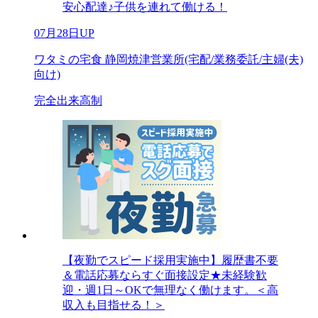
安心配達♪子供を連れて働ける！
07月28日UP
ワタミの宅食 静岡焼津営業所(宅配/業務委託/主婦(夫)
向け)
完全出来高制
【夜勤でスピード採用実施中】履歴書不要
＆電話応募ならすぐ面接設定★未経験歓
迎・週1日～OKで無理なく働けます。＜高
収入も目指せる！＞