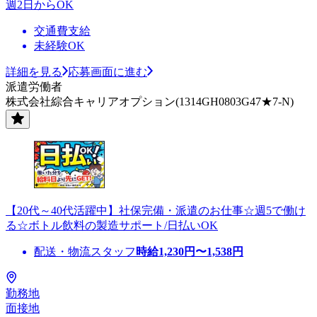
週2日からOK
交通費支給
未経験OK
詳細を見る
応募画面に進む
派遣労働者
株式会社綜合キャリアオプション(1314GH0803G47★7-N)
【20代～40代活躍中】社保完備・派遣のお仕事☆週5で働け
る☆ボトル飲料の製造サポート/日払いOK
配送・物流スタッフ
時給
1,230
円〜
1,538
円
勤務地
面接地