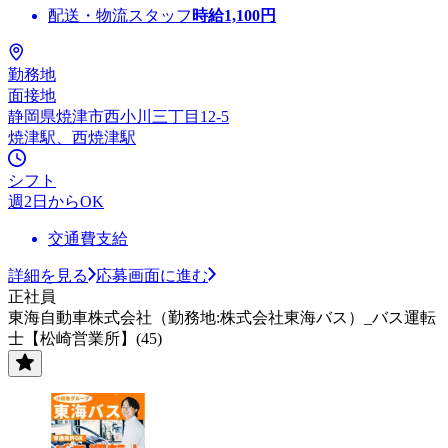
配送・物流スタッフ
時給
1,100
円
勤務地
面接地
静岡県焼津市西小川三丁目12-5
焼津駅、西焼津駅
シフト
週2日からOK
交通費支給
詳細を見る
応募画面に進む
正社員
東海自動車株式会社（勤務地:株式会社東海バス）_バス運転
士【松崎営業所】(45)