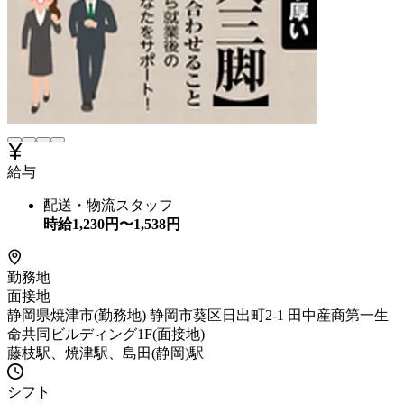
給与
配送・物流スタッフ
時給
1,230
円〜
1,538
円
勤務地
面接地
静岡県焼津市(勤務地) 静岡市葵区日出町2-1 田中産商第一生
命共同ビルディング1F(面接地)
藤枝駅、焼津駅、島田(静岡)駅
シフト