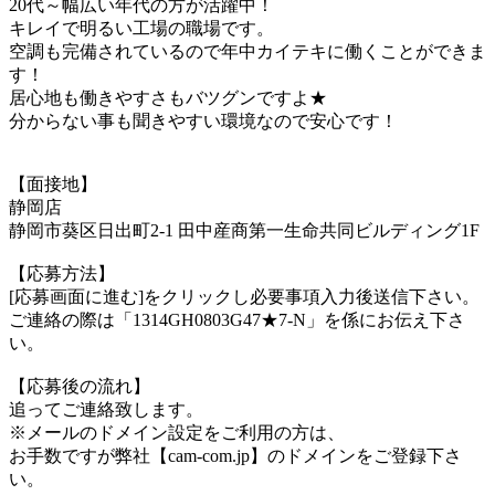
20代～幅広い年代の方が活躍中！
キレイで明るい工場の職場です。
空調も完備されているので年中カイテキに働くことができま
す！
居心地も働きやすさもバツグンですよ★
分からない事も聞きやすい環境なので安心です！
【面接地】
静岡店
静岡市葵区日出町2-1 田中産商第一生命共同ビルディング1F
【応募方法】
[応募画面に進む]をクリックし必要事項入力後送信下さい。
ご連絡の際は「1314GH0803G47★7-N」を係にお伝え下さ
い。
【応募後の流れ】
追ってご連絡致します。
※メールのドメイン設定をご利用の方は、
お手数ですが弊社【cam-com.jp】のドメインをご登録下さ
い。