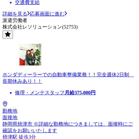
交通費支給
詳細を見る
応募画面に進む
派遣労働者
株式会社レソリューション(52753)
ホンダディーラーでの自動車整備業務！！完全週休2日制
長期休みあり！！
修理・メンテスタッフ
月給
375,000
円
勤務地
面接地
静岡県焼津市 ※詳細な勤務地につきましては、面接時にご
確認をお願いいたします
焼津駅 徒歩3分