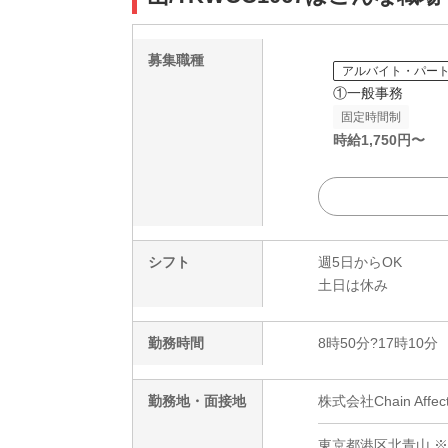
募集職種
アルバイト・パー
①一般事務
固定時間制
時給
1,750
円〜
シフト
週5日からOK
土日は休み
勤務時間
8時50分?17時10分
勤務地・面接地
株式会社Chain Af
東京都港区北青山 