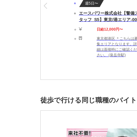
週5日〜
▽待遇・福利厚生
エースパワー株式会社【警備
＊社会保険完備(法令に則り適用)
タッフ_S5】東京/港エリア-00
＊交通費規定支給(月30,000円まで)
＊有給休暇
日給12,000円〜
＊服装：ビジネスカジュアル（ジーパン、ス
東京都港区 ＊こちらは
集エリアとなります。詳
細は面接時にご確認くだ
さい。 (泉岳寺駅)
徒歩で行ける同じ職種のバイ