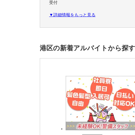
受付
▼詳細情報をもっと見る
▽給与
時給 1,750円～
▽勤務時間
＊平日週5日
港区の新着アルバイトから探
＊8:50～17:10（休憩60分）
▽休日・休暇
土日祝休み
▽求める人材
＊PCやスマホを利用したことのある方
＊インターネットでの検索に慣れている方
＼特別な知識やスキルは不要です☆／
一般事務、受付、窓口業務などの業務経験が
コールセンター業務の経験者さんは、すぐに