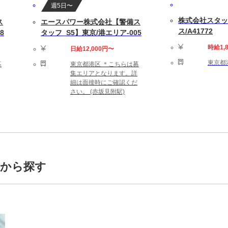
週5日〜
株式会社スタッ
ス
エースパワー株式会社【警備ス
ス/A41772
8
タッフ_S5】東京/港エリア-005
時給1,
日給12,000円〜
ニーカー不可）
東京都港
募
東京都港区 ＊こちらは募
集エリアとなります。詳
細は面接時にご確認くだ
さい。 (赤坂見附駅)
トから探す