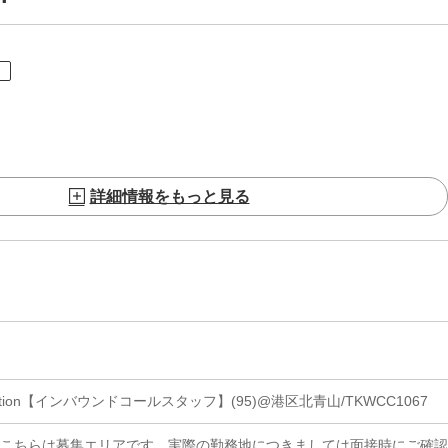
ト
詳細情報をもっと見る
fection【インバウンドコールスタッフ】(95)@港区北青山/TKWCC1067
※こちらは募集エリアです。実際の勤務地につきましては面接時にご確認