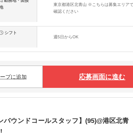
勤務地・面接
東京都港区北青山 ※こちらは募集エリア
地
確認ください
シフト
週5日からOK
応募画面に進む
ープに追加
on【インバウンドコールスタッフ】(95)@港区北青
！