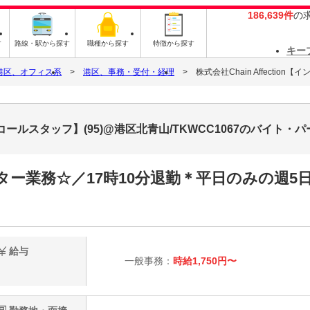
186,639件
の
す
路線・駅から探す
職種から探す
特徴から探す
キー
港区、オフィス系
港区、事務・受付・経理
株式会社Chain Affectio
ウンドコールスタッフ】(95)@港区北青山/TKWCC1067のバイト
ー業務☆／17時10分退勤＊平日のみの週5
給与
一般事務：
時給1,750円〜