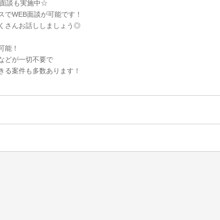
B面談も実施中☆
スでWEB面談が可能です！
くさんお話ししましょう◎
可能！
などが一切不要で
きる案件も多数あります！