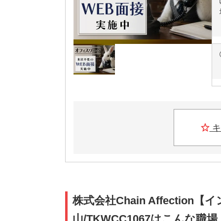
キ
株式会社Chain Affecti
山/TKWCC1067はこんな職場