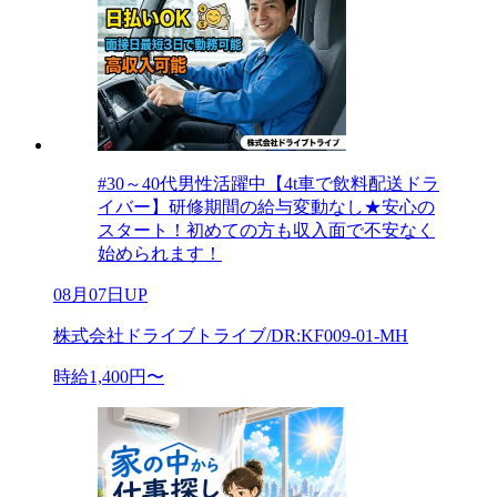
#30～40代男性活躍中【4t車で飲料配送ドラ
イバー】研修期間の給与変動なし★安心の
スタート！初めての方も収入面で不安なく
始められます！
08月07日UP
株式会社ドライブトライブ/DR:KF009-01-MH
時給1,400円〜