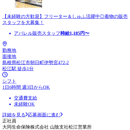
【未経験の方歓迎】フリーター＆しゅふ活躍中◎着物の販売
スタッフを大募集！
アパレル販売スタッフ
時給
1,185
円〜
勤務地
面接地
島根県松江市朝日町伊勢宮472-2
松江駅 徒歩1分
シフト
1日6時間 週3日からOK
交通費支給
未経験OK
詳細を見る
応募画面に進む
正社員
大同生命保険株式会社 山陰支社松江営業所