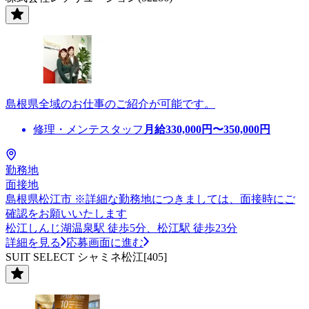
島根県全域のお仕事のご紹介が可能です。
修理・メンテスタッフ
月給
330,000
円〜
350,000
円
勤務地
面接地
島根県松江市 ※詳細な勤務地につきましては、面接時にご
確認をお願いいたします
松江しんじ湖温泉駅 徒歩5分、松江駅 徒歩23分
詳細を見る
応募画面に進む
SUIT SELECT シャミネ松江[405]