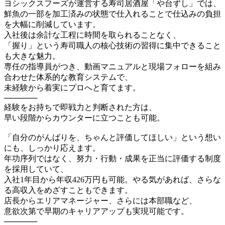
ヨシックスフーズが運営する寿司居酒屋「や台ずし」では、
鮮魚の一部を加工済みの状態で仕入れることで仕込みの負担
を大幅に削減しています。
入社後は余計な工程に時間を取られることなく、
「握り」という寿司職人の核心技術の習得に集中できること
も大きな魅力。
専任の指導員がつき、動画マニュアルと現場フォローを組み
合わせた体系的な教育システムで、
未経験から着実にプロへと育てます。
──────
経験をお持ちで即戦力と判断された方は、
早い段階からカウンターに立つことも可能。
「自分のがんばりを、ちゃんと評価してほしい」という想い
にも、しっかり応えます。
年功序列ではなく、努力・行動・成果を正当に評価する制度
を採用していて、
入社1年目から年収426万円も可能。やる気があれば、さらな
る高収入をめざすこともできます。
店長からエリアマネージャー、さらには本部職など、
意欲次第で早期のキャリアアップも実現可能です。
──────