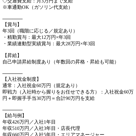
◇交通費支給：月3万円まで支給
※車通勤OK（ガソリン代支給）
──────
【賞与】
年3回（職階に応じる／規定あり）
・精勤賞与：最大12万円×年3回
・業績連動型実績賞与：最大28万円×年3回
【昇給】
自己申請昇給制度あり（年数回の昇格・昇給も可能）
──────
【入社祝金制度】
通常：入社祝金60万円（規定あり）
即戦力（入社時から握りをお任せできる方）：入社祝金60万
円＋即握手手当30万円＝合計90万円を支給
──────
【給与例】
年収426万円／入社1年目
年収510万円／入社3年目・店長代理
年収660万円／入社5年目・エリアマネージャー