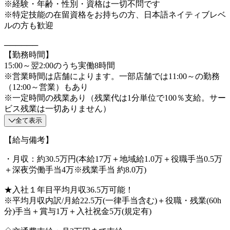
※経験・年齢・性別・資格は一切不問です
※特定技能の在留資格をお持ちの方、日本語ネイティブレベ
ルの方も歓迎
──────
【勤務時間】
15:00～翌2:00のうち実働8時間
※営業時間は店舗によります。一部店舗では11:00～の勤務
（12:00～営業）もあり
※一定時間の残業あり（残業代は1分単位で100％支給。サー
ビス残業は一切ありません）
全て表示
【給与備考】
・月収：約30.5万円(本給17万＋地域給1.0万＋役職手当0.5万
＋深夜労働手当4万※残業手当 約8.0万)
★入社１年目平均月収36.5万可能！
※平均月収内訳/月給22.5万(一律手当含む)＋役職・残業(60h
分)手当＋賞与1万＋入社祝金5万(規定有)