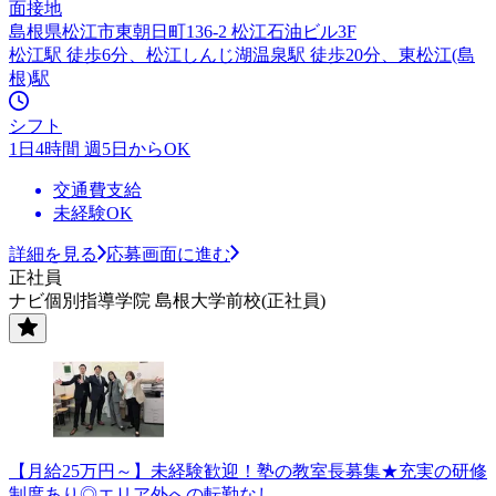
面接地
島根県松江市東朝日町136-2 松江石油ビル3F
松江駅 徒歩6分、松江しんじ湖温泉駅 徒歩20分、東松江(島
根)駅
シフト
1日4時間 週5日からOK
交通費支給
未経験OK
詳細を見る
応募画面に進む
正社員
ナビ個別指導学院 島根大学前校(正社員)
【月給25万円～】未経験歓迎！塾の教室長募集★充実の研修
制度あり◎エリア外への転勤なし