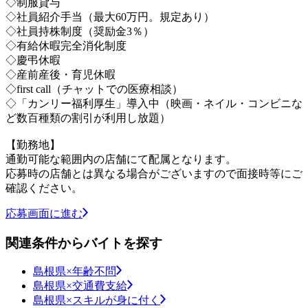
◇制服貸与
◇社員紹介手当（最大60万円。規定あり）
◇社員持株制度（奨励金3％）
◇有給休暇完全消化制度
◇慶弔休暇
◇産前産後・育児休暇
◇first call（チャットでの医療相談）
◇「カンリー福利厚生」導入中（映画・ネイル・コンビニな
ど数百種類の割引が利用し放題）
【勤務地】
通勤可能な範囲内の店舗にて配属となります。
応募時の店舗とは異なる場合がございますので面接時等にご
確認ください。
応募画面に進む
関連条件からバイトを探す
島根県×年齢不問
島根県×交通費支給
島根県×スキルが身に付く