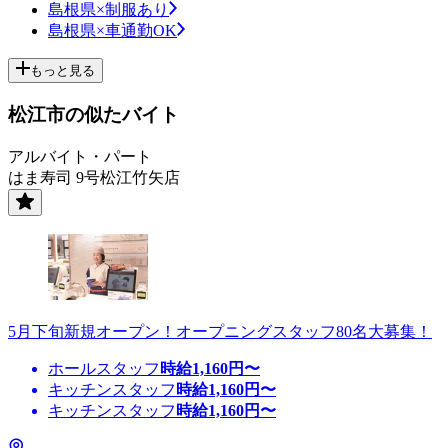
島根県×制服あり
島根県×車通勤OK
もっと見る
松江市の似たバイト
アルバイト・パート
はま寿司 9号松江竹矢店
5月下旬新規オープン！オープニングスタッフ80名大募集！
ホールスタッフ
時給
1,160
円〜
キッチンスタッフ
時給
1,160
円〜
キッチンスタッフ
時給
1,160
円〜