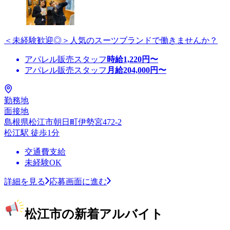
＜未経験歓迎◎＞人気のスーツブランドで働きませんか？
アパレル販売スタッフ
時給
1,220
円〜
アパレル販売スタッフ
月給
204,000
円〜
勤務地
面接地
島根県松江市朝日町伊勢宮472-2
松江駅 徒歩1分
交通費支給
未経験OK
詳細を見る
応募画面に進む
松江市の新着アルバイト