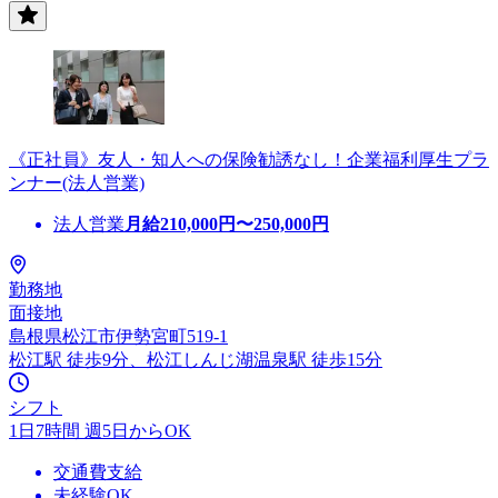
《正社員》友人・知人への保険勧誘なし！企業福利厚生プラ
ンナー(法人営業)
法人営業
月給
210,000
円〜
250,000
円
勤務地
面接地
島根県松江市伊勢宮町519-1
松江駅 徒歩9分、松江しんじ湖温泉駅 徒歩15分
シフト
1日7時間 週5日からOK
交通費支給
未経験OK