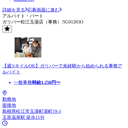
詳細を見る
応募画面に進む
アルバイト・パート
ガリバー松江玉湯店（事務）/5G01265O
【週3/ネイルOK】ガリバーで未経験から始められる事務ア
ルバイト
一般事務
時給
1,250
円〜
勤務地
面接地
島根県松江市玉湯町湯町19-3
玉造温泉駅 徒歩11分