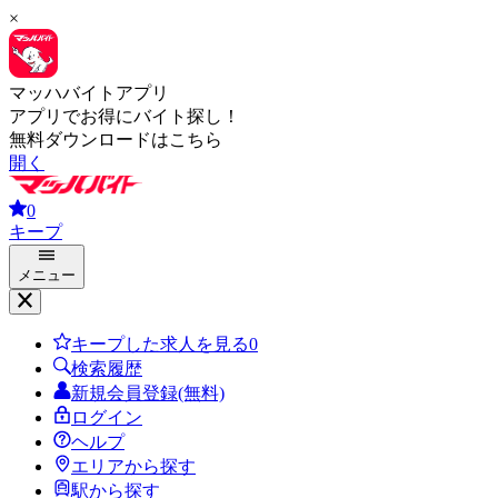
×
マッハバイトアプリ
アプリでお得にバイト探し！
無料ダウンロードはこちら
開く
0
キープ
メニュー
キープした求人を見る
0
検索履歴
新規会員登録(無料)
ログイン
ヘルプ
エリアから探す
駅から探す