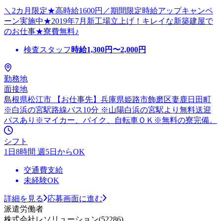
＼2カ月限定★高時給1600円／期間限定時給アップキャンペ
ーン実施中★2019年7月新工場立上げ！キレイな新築建屋で
のお仕事★寮費無料♪
検査スタッフ
時給
1,300
円〜
2,000
円
勤務地
面接地
島根県松江市 【お仕事先】兵庫県姫路市飾磨区妻鹿日田町
※白浜の宮駅路線バス10分 ※山陽白浜の宮駅より無料送迎
バスあり※マイカー、バイク、自転車ＯＫ※無料の寮完備。
シフト
1日8時間 週5日からOK
交通費支給
未経験OK
詳細を見る
応募画面に進む
派遣労働者
株式会社レソリューション(52286)