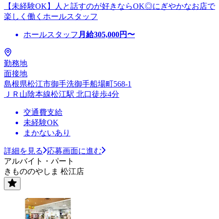
【未経験OK】人と話すのが好きならOK◎にぎやかなお店で
楽しく働くホールスタッフ
ホールスタッフ
月給
305,000
円〜
勤務地
面接地
島根県松江市御手洗御手船場町568-1
ＪＲ山陰本線松江駅 北口徒歩4分
交通費支給
未経験OK
まかないあり
詳細を見る
応募画面に進む
アルバイト・パート
きもののやしま 松江店