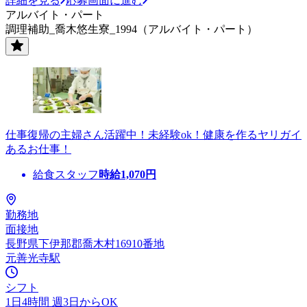
詳細を見る
応募画面に進む
アルバイト・パート
調理補助_喬木悠生寮_1994（アルバイト・パート）
仕事復帰の主婦さん活躍中！未経験ok！健康を作るヤリガイ
あるお仕事！
給食スタッフ
時給
1,070
円
勤務地
面接地
長野県下伊那郡喬木村16910番地
元善光寺駅
シフト
1日4時間 週3日からOK