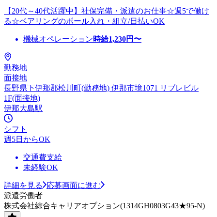
【20代～40代活躍中】社保完備・派遣のお仕事☆週5で働け
る☆ベアリングのボール入れ・組立/日払いOK
機械オペレーション
時給
1,230
円〜
勤務地
面接地
長野県下伊那郡松川町(勤務地) 伊那市境1071 リブレビル
1F(面接地)
伊那大島駅
シフト
週5日からOK
交通費支給
未経験OK
詳細を見る
応募画面に進む
派遣労働者
株式会社綜合キャリアオプション(1314GH0803G43★95-N)