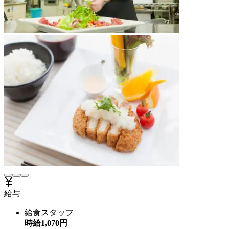
給与
給食スタッフ
時給
1,070
円