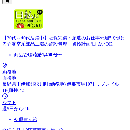
【20代～40代活躍中】社保完備・派遣のお仕事☆週5で働け
る☆航空系部品工場の施設管理・点検計画/日払いOK
商品管理
時給
1,400
円〜
勤務地
面接地
長野県下伊那郡松川町(勤務地) 伊那市境1071 リブレビル
1F(面接地)
シフト
週5日からOK
交通費支給