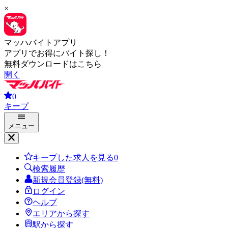
×
マッハバイトアプリ
アプリでお得にバイト探し！
無料ダウンロードはこちら
開く
0
キープ
メニュー
キープした求人を見る
0
検索履歴
新規会員登録(無料)
ログイン
ヘルプ
エリアから探す
駅から探す