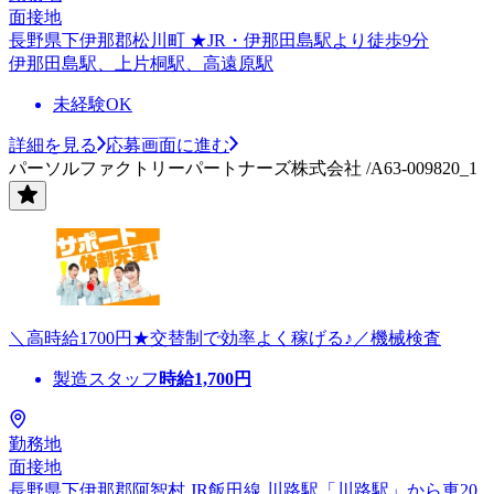
面接地
長野県下伊那郡松川町 ★JR・伊那田島駅より徒歩9分
伊那田島駅、上片桐駅、高遠原駅
未経験OK
詳細を見る
応募画面に進む
パーソルファクトリーパートナーズ株式会社 /A63-009820_1
＼高時給1700円★交替制で効率よく稼げる♪／機械検査
製造スタッフ
時給
1,700
円
勤務地
面接地
長野県下伊那郡阿智村 JR飯田線 川路駅「川路駅」から車20