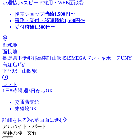
い週払い/スピード採用・WEB面談◎
携帯ショップ
時給
1,500
円〜
事務・受付・経理
時給
1,500
円〜
受付
時給
1,500
円〜
勤務地
面接地
長野県下伊那郡高森町山吹4515MEGAドン・キホーテUNY
高森店1階
下平駅、山吹駅
シフト
1日8時間 週5日からOK
交通費支給
未経験OK
詳細を見る
応募画面に進む
アルバイト・パート
昼神の棲 玄竹