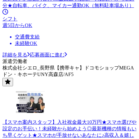
分★自転車、バイク、マイカー通勤OK（無料駐車場あり）
シフト
週5日からOK
交通費支給
未経験OK
詳細を見る
応募画面に進む
派遣労働者
株式会社シエロ_長野県【携帯キャ】ドコモショップMEGA
ドン・キホーテUNY高森店/AF5
【スマホ案内スタッフ】入社祝金最大10万円★スマホ選びや
設定のお手伝い！未経験から始めよう◎最新機種の情報もい
ち早くゲット★スマホが手放せないあなたに♪高収入＆嬉し