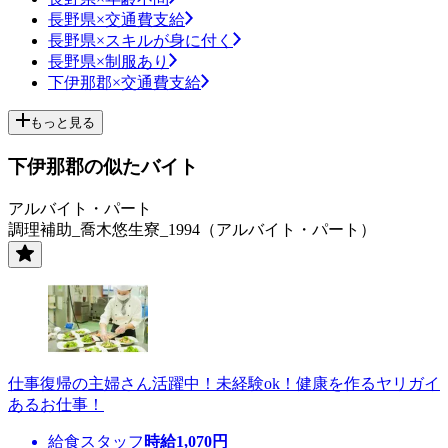
長野県×交通費支給
長野県×スキルが身に付く
長野県×制服あり
下伊那郡×交通費支給
もっと見る
下伊那郡の似たバイト
アルバイト・パート
調理補助_喬木悠生寮_1994（アルバイト・パート）
仕事復帰の主婦さん活躍中！未経験ok！健康を作るヤリガイ
あるお仕事！
給食スタッフ
時給
1,070
円