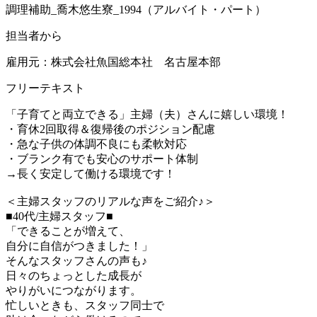
調理補助_喬木悠生寮_1994（アルバイト・パート）
担当者から
雇用元：株式会社魚国総本社 名古屋本部
フリーテキスト
「子育てと両立できる」主婦（夫）さんに嬉しい環境！
・育休2回取得＆復帰後のポジション配慮
・急な子供の体調不良にも柔軟対応
・ブランク有でも安心のサポート体制
→長く安定して働ける環境です！
＜主婦スタッフのリアルな声をご紹介♪＞
■40代/主婦スタッフ■
「できることが増えて、
自分に自信がつきました！」
そんなスタッフさんの声も♪
日々のちょっとした成長が
やりがいにつながります。
忙しいときも、スタッフ同士で