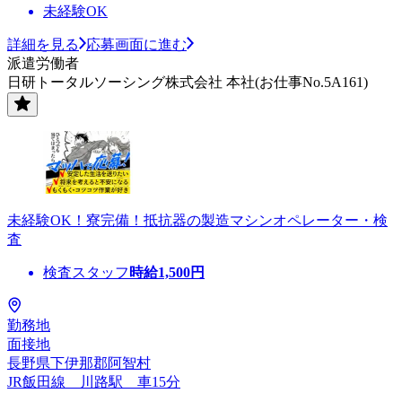
未経験OK
詳細を見る
応募画面に進む
派遣労働者
日研トータルソーシング株式会社 本社(お仕事No.5A161)
未経験OK！寮完備！抵抗器の製造マシンオペレーター・検
査
検査スタッフ
時給
1,500
円
勤務地
面接地
長野県下伊那郡阿智村
JR飯田線 川路駅 車15分