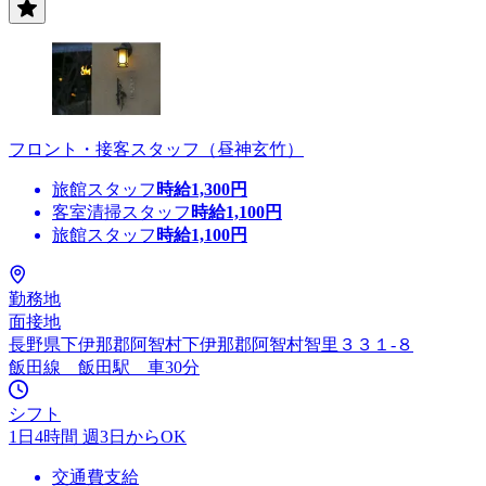
フロント・接客スタッフ（昼神玄竹）
旅館スタッフ
時給
1,300
円
客室清掃スタッフ
時給
1,100
円
旅館スタッフ
時給
1,100
円
勤務地
面接地
長野県下伊那郡阿智村下伊那郡阿智村智里３３１‐８
飯田線 飯田駅 車30分
シフト
1日4時間 週3日からOK
交通費支給