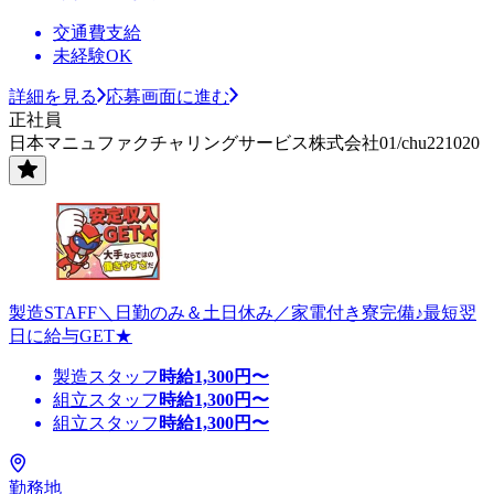
交通費支給
未経験OK
詳細を見る
応募画面に進む
正社員
日本マニュファクチャリングサービス株式会社01/chu221020
製造STAFF＼日勤のみ＆土日休み／家電付き寮完備♪最短翌
日に給与GET★
製造スタッフ
時給
1,300
円〜
組立スタッフ
時給
1,300
円〜
組立スタッフ
時給
1,300
円〜
勤務地