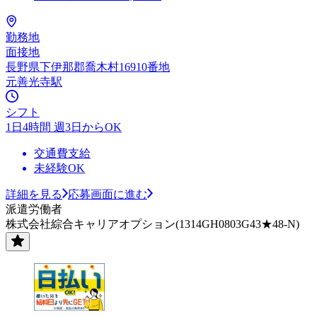
勤務地
面接地
長野県下伊那郡喬木村16910番地
元善光寺駅
シフト
1日4時間 週3日からOK
交通費支給
未経験OK
詳細を見る
応募画面に進む
派遣労働者
株式会社綜合キャリアオプション(1314GH0803G43★48-N)