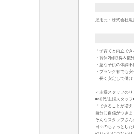
雇用元：株式会社魚
「子育てと両立でき
・育休2回取得＆復
・急な子供の体調不
・ブランク有でも安
→長く安定して働け
＜主婦スタッフのリ
■40代/主婦スタッフ
「できることが増え
自分に自信がつきま
そんなスタッフさん
日々のちょっとした
やりがいにつながり