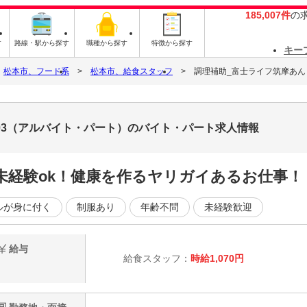
185,007件
の
す
路線・駅から探す
職種から探す
特徴から探す
キー
松本市、フード系
松本市、給食スタッフ
調理補助_富士ライフ筑摩あん
203（アルバイト・パート）のバイト・パート求人情報
未経験ok！健康を作るヤリガイあるお仕事！
ルが身に付く
制服あり
年齢不問
未経験歓迎
給与
給食スタッフ：
時給1,070円