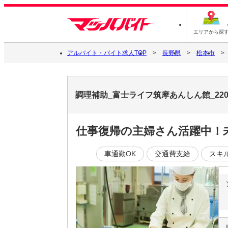
エリアから探
アルバイト・バイト求人TOP
長野県
松本市
調理補助_富士ライフ筑摩あんしん館_2
仕事復帰の主婦さん活躍中！
車通勤OK
交通費支給
スキ