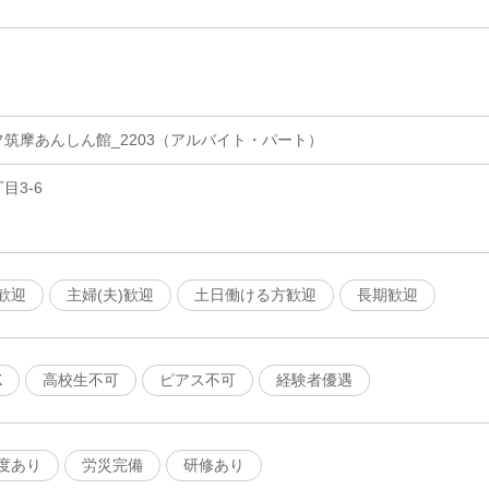
筑摩あんしん館_2203（アルバイト・パート）
目3-6
歓迎
主婦(夫)歓迎
土日働ける方歓迎
長期歓迎
K
高校生不可
ピアス不可
経験者優遇
度あり
労災完備
研修あり