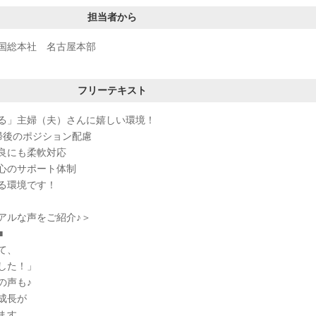
担当者から
国総本社 名古屋本部
フリーテキスト
る」主婦（夫）さんに嬉しい環境！
帰後のポジション配慮
良にも柔軟対応
心のサポート体制
る環境です！
アルな声をご紹介♪＞
■
て、
した！」
の声も♪
成長が
ます。