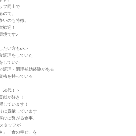
ッフ同士で
るので、
多いのも特徴。
大歓迎！
環境です♪
したい方もok＞
食調理をしていた
をしていた
で調理・調理補助経験がある
資格を持っている
、50代！＞
貢献が好き！
躍しています！
りに貢献しています
喜びに繋がる食事。
のスタッフが
さ」「食の幸せ」を