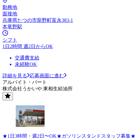
勤務地
面接地
兵庫県たつの市龍野町富永383-1
本竜野駅
シフト
1日2時間 週2日からOK
交通費支給
未経験OK
詳細を見る
応募画面に進む
アルバイト・パート
株式会社うかいや 東相生給油所
★1日3時間・週2日〜OK★ガソリンスタンドスタッフ募集★