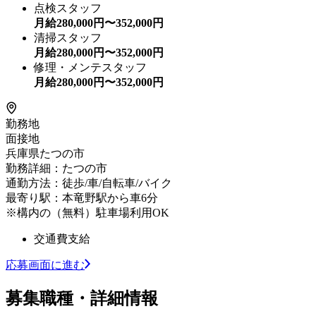
点検スタッフ
月給
280,000
円〜
352,000
円
清掃スタッフ
月給
280,000
円〜
352,000
円
修理・メンテスタッフ
月給
280,000
円〜
352,000
円
勤務地
面接地
兵庫県たつの市
勤務詳細：たつの市
通勤方法：徒歩/車/自転車/バイク
最寄り駅：本竜野駅から車6分
※構内の（無料）駐車場利用OK
交通費支給
応募画面に進む
募集職種・詳細情報