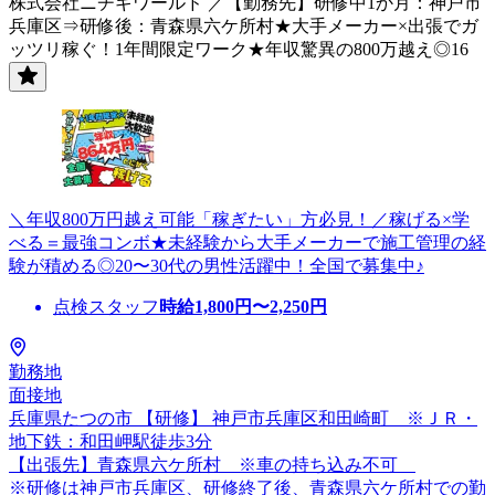
株式会社ニチギワールド ／【勤務先】研修中1か月：神戸市
兵庫区⇒研修後：青森県六ケ所村★大手メーカー×出張でガ
ッツリ稼ぐ！1年間限定ワーク★年収驚異の800万越え◎16
＼年収800万円越え可能「稼ぎたい」方必見！／稼げる×学
べる＝最強コンボ★未経験から大手メーカーで施工管理の経
験が積める◎20〜30代の男性活躍中！全国で募集中♪
点検スタッフ
時給
1,800
円〜
2,250
円
勤務地
面接地
兵庫県たつの市 【研修】 神戸市兵庫区和田崎町 ※ＪＲ・
地下鉄：和田岬駅徒歩3分
【出張先】青森県六ケ所村 ※車の持ち込み不可
※研修は神戸市兵庫区、研修終了後、青森県六ケ所村での勤