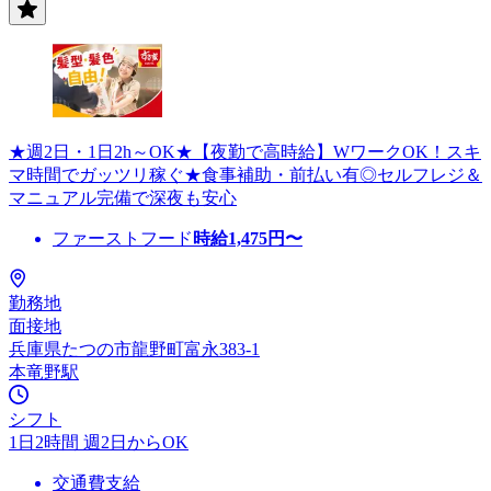
★週2日・1日2h～OK★【夜勤で高時給】WワークOK！スキ
マ時間でガッツリ稼ぐ★食事補助・前払い有◎セルフレジ＆
マニュアル完備で深夜も安心
ファーストフード
時給
1,475
円〜
勤務地
面接地
兵庫県たつの市龍野町富永383-1
本竜野駅
シフト
1日2時間 週2日からOK
交通費支給