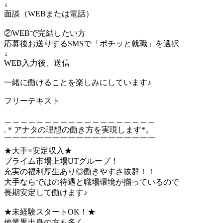
↓
面談（WEBまたは電話）
②WEBで完結したい方
応募後お送りするSMSで「ポチッと就職」を選択
↓
WEB入力後、送信
一緒に働けることを楽しみにしています♪
フリーテキスト
＿＿＿＿＿＿＿＿＿＿＿＿＿＿＿＿＿＿＿
.＊アナタの理想の働き方を実現します*。
￣￣￣￣￣￣￣￣￣￣￣￣￣￣￣￣￣￣￣
★大手×安定収入★
プライム市場上場UTグループ！
充実の福利厚生あり◎働きやすさ抜群！！
大手ならではの待遇と職場環境が揃っているので
長期安定して働けます♪
★未経験スタートOK！★
他業界出身の方も多く、