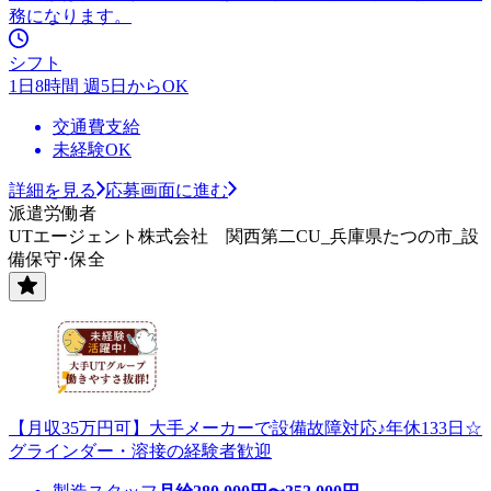
務になります。
シフト
1日8時間 週5日からOK
交通費支給
未経験OK
詳細を見る
応募画面に進む
派遣労働者
UTエージェント株式会社 関西第二CU_兵庫県たつの市_設
備保守･保全
【月収35万円可】大手メーカーで設備故障対応♪年休133日☆
グラインダー・溶接の経験者歓迎