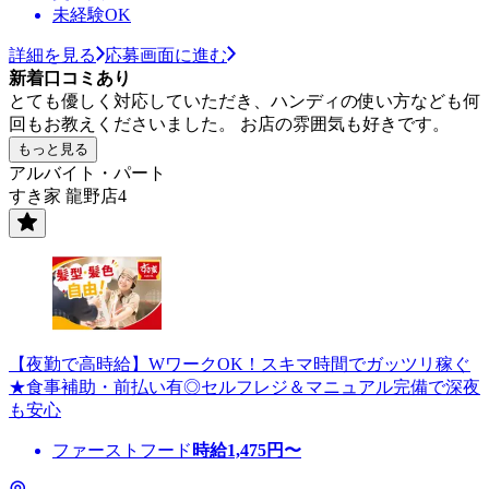
未経験OK
詳細を見る
応募画面に進む
新着口コミあり
とても優しく対応していただき、ハンディの使い方なども何
回もお教えくださいました。 お店の雰囲気も好きです。
もっと見る
アルバイト・パート
すき家 龍野店4
【夜勤で高時給】WワークOK！スキマ時間でガッツリ稼ぐ
★食事補助・前払い有◎セルフレジ＆マニュアル完備で深夜
も安心
ファーストフード
時給
1,475
円〜