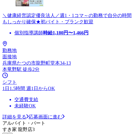
＼健康経営認定優良法人／週1・1コマ～の勤務で自分の時間
もしっかり確保★初バイト・ブランク歓迎
個別指導講師
時給
1,180
円〜
1,466
円
勤務地
面接地
兵庫県たつの市龍野町堂本34-13
本竜野駅 徒歩2分
シフト
1日1.5時間 週1日からOK
交通費支給
未経験OK
詳細を見る
応募画面に進む
アルバイト・パート
すき家 龍野店3