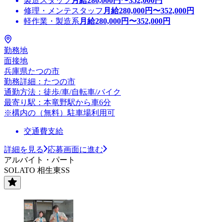
製造スタッフ
月給
280,000
円〜
352,000
円
修理・メンテスタッフ
月給
280,000
円〜
352,000
円
軽作業・製造系
月給
280,000
円〜
352,000
円
勤務地
面接地
兵庫県たつの市
勤務詳細：たつの市
通勤方法：徒歩/車/自転車/バイク
最寄り駅：本竜野駅から車6分
※構内の（無料）駐車場利用可
交通費支給
詳細を見る
応募画面に進む
アルバイト・パート
SOLATO 相生東SS