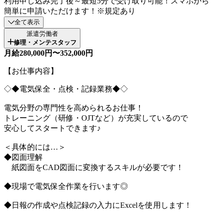
利用申し込み完了後～最短5分で受け取り可能！スマホから
簡単に申請いただけます！※規定あり
全て表示
派遣労働者
修理・メンテスタッフ
月給280,000円〜352,000円
【お仕事内容】
◇◆電気保全・点検・記録業務◆◇
電気分野の専門性を高められるお仕事！
トレーニング（研修・OJTなど）が充実しているので
安心してスタートできます♪
＜具体的には…＞
◆図面理解
紙図面をCAD図面に変換するスキルが必要です！
◆現場で電気保全作業を行います◎
◆日報の作成や点検記録の入力にExcelを使用します！