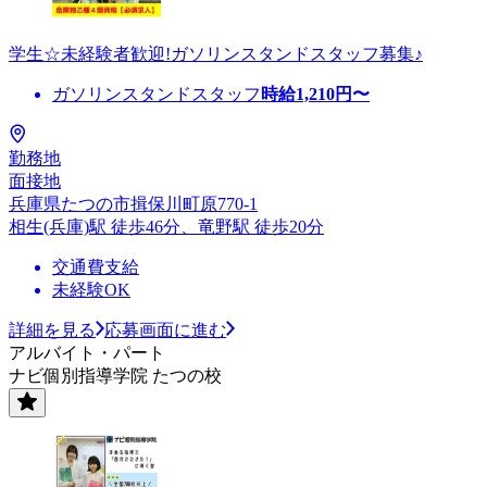
学生☆未経験者歓迎!ガソリンスタンドスタッフ募集♪
ガソリンスタンドスタッフ
時給
1,210
円〜
勤務地
面接地
兵庫県たつの市揖保川町原770-1
相生(兵庫)駅 徒歩46分、竜野駅 徒歩20分
交通費支給
未経験OK
詳細を見る
応募画面に進む
アルバイト・パート
ナビ個別指導学院 たつの校