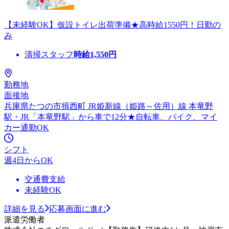
【未経験OK】仮設トイレ出荷準備★高時給1550円！日勤の
み
清掃スタッフ
時給
1,550
円
勤務地
面接地
兵庫県たつの市揖西町 JR姫新線（姫路～佐用）線 本竜野
駅・JR「本竜野駅」から車で12分★自転車、バイク、マイ
カー通勤OK
シフト
週4日からOK
交通費支給
未経験OK
詳細を見る
応募画面に進む
派遣労働者