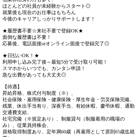
ほとんどの社員が未経験からスタート◎
就業後も現在のお仕事はもちろん
今後のキャリアしっかりサポートします！
★履歴書不要☆来社不要で登録OK★
面倒な履歴書は不要！
応募後、電話面接orオンライン面接で登録完了◎
★日払いOK！★
利用申し込み完了後～最短5分で受け取り可能！
スマホからいつでも、カンタン申請！
急な出費があっても大丈夫◎
【待遇】
昇給昇格、株式付与制度（※）、
社会保険・雇用保険・健康保険・厚生年金・労災保険完備、
残業、休出手当有り、深夜手当、有給休暇、慶弔休暇、通勤
交通費支給、
社宅完備（※規定あり）、制服貸与（制服着用の職場の
み）、従業員持株会、
資格取得制度あり、定年満60歳（再雇用として原則65歳迄就