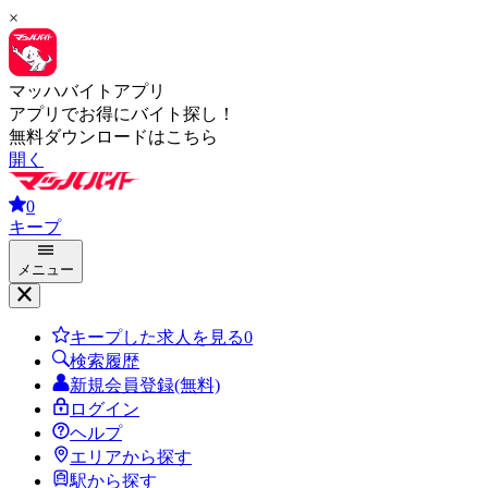
×
マッハバイトアプリ
アプリでお得にバイト探し！
無料ダウンロードはこちら
開く
0
キープ
メニュー
キープした求人を見る
0
検索履歴
新規会員登録(無料)
ログイン
ヘルプ
エリアから探す
駅から探す