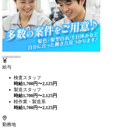
給与
検査スタッフ
時給
1,700
円〜
2,125
円
製造スタッフ
時給
1,700
円〜
2,125
円
軽作業・製造系
時給
1,700
円〜
2,125
円
勤務地