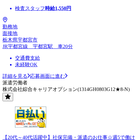
検査スタッフ
時給
1,550
円
勤務地
面接地
栃木県宇都宮市
JR宇都宮線 宇都宮駅 車20分
交通費支給
未経験OK
詳細を見る
応募画面に進む
派遣労働者
株式会社綜合キャリアオプション(1314GH0803G12★8-N)
【20代～40代活躍中】社保完備・派遣のお仕事☆週5で働け