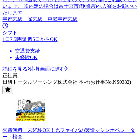
いませ。 ※内定の場合は富士宮市(静岡県)へ入寮をお願いい
たします。
宇都宮駅、雀宮駅、東武宇都宮駅
シフト
1日7.5時間 週5日からOK
交通費支給
未経験OK
詳細を見る
応募画面に進む
正社員
日研トータルソーシング株式会社 本社(お仕事No.NS0382)
寮費無料！未経験OK！光ファイバの製造マシンオペレータ
ー・検査