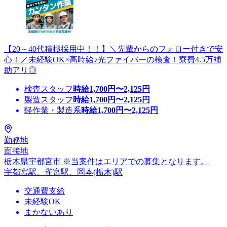
【20～40代積極採用中！！】＼先輩からのフォロー付きで安
心！／未経験OK×高時給♪光ファイバーの検査！寮費4.5万補
助アリ◎
検査スタッフ
時給
1,700
円〜
2,125
円
製造スタッフ
時給
1,700
円〜
2,125
円
軽作業・製造系
時給
1,700
円〜
2,125
円
勤務地
面接地
栃木県宇都宮市 ※当案件はエリアでの募集となります。
宇都宮駅、雀宮駅、岡本(栃木)駅
交通費支給
未経験OK
まかないあり