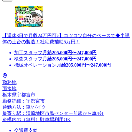
【週休3日で月収24万円可♪】コツコツ自分のペースで◆半導
体の土台の製造！社宅費補助5万円！
加工スタッフ
月給
205,000
円〜
247,000
円
検査スタッフ
月給
205,000
円〜
247,000
円
機械オペレーション
月給
205,000
円〜
247,000
円
勤務地
面接地
栃木県宇都宮市
勤務詳細：宇都宮市
通勤方法：車/バイク
最寄り駅：清原地区市民センター前駅から車4分
※構内の（無料）駐車場利用OK
交通費支給