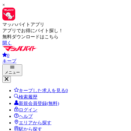
×
マッハバイトアプリ
アプリでお得にバイト探し！
無料ダウンロードはこちら
開く
0
キープ
メニュー
キープした求人を見る
0
検索履歴
新規会員登録(無料)
ログイン
ヘルプ
エリアから探す
駅から探す