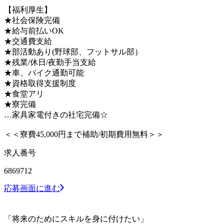
【福利厚生】
★社会保険完備
★給与前払いOK
★交通費支給
★部活動あり(野球部、フットサル部）
★残業/休日/夜勤手当支給
★車、バイク通勤可能
★資格取得支援制度
★食堂アリ
★寮完備
…家具家電付きの社宅完備☆
＜＜寮費45,000円まで補助/初期費用無料＞＞
求人番号
6869712
応募画面に進む
「将来のためにスキルを身に付けたい」