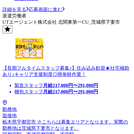
詳細を見る
応募画面に進む
派遣労働者
UTエージェント株式会社 北関東第一CU_茨城県下妻市
【長期フルタイムスタッフ募集♪】住み込み歓迎★社宅補助
あり♪キャリア支援制度◎簡単軽作業！
製造スタッフ
月給
217,000
円〜
291,000
円
梱包スタッフ
月給
217,000
円〜
291,000
円
勤務地
面接地
栃木県宇都宮市 ※こちらは募集エリアとなります。実際の
勤務地は茨城県下妻市となります。