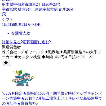
栃木県宇都宮市城東2丁目26番23号
宇都宮駅 徒歩9分、東武宇都宮駅 徒歩26分
シフト
1日5時間 週2日からOK
交通費支給
詳細を見る
応募画面に進む
派遣労働者
株式会社ニチギワールド ★勤務地★兵庫県姫路市の大手メ
ーカー ◆カンタン検査 ◆時給1450円＆日払いOK 27
＼2カ月限定★高時給1600円／期間限定時給アップキャンペ
ーン実施中★2019年7月新工場立上げ！キレイな新築建屋で
のお仕事★寮費無料♪