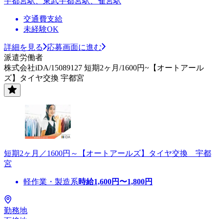
宇都宮駅、東武宇都宮駅、雀宮駅
交通費支給
未経験OK
詳細を見る
応募画面に進む
派遣労働者
株式会社iDA/15089127 短期2ヶ月/1600円~【オートアール
ズ】タイヤ交換 宇都宮
短期2ヶ月／1600円～【オートアールズ】タイヤ交換 宇都
宮
軽作業・製造系
時給
1,600
円〜
1,800
円
勤務地