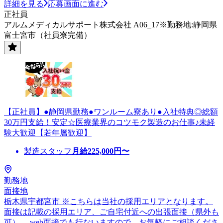
詳細を見る
応募画面に進む
正社員
アルムメディカルサポート株式会社 A06_17※勤務地:静岡県
富士宮市（社員寮完備）
【正社員】●静岡県勤務●ワンルーム寮あり●入社特典◎総額
30万円支給！安定☆医療業界のコツモク製造のお仕事♪未経
験大歓迎【若年層歓迎】
製造スタッフ
月給
225,000
円〜
勤務地
面接地
栃木県宇都宮市 ※こちらは当社の採用エリアとなります。
面接は記載の採用エリア、ご自宅付近への出張面接（県外も
可）、 web面接でも行ないますので、お気軽にご相談くださ