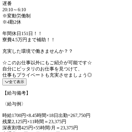
遅番
20:10～6:10
※変動労働制
※4勤2休
年間休日151日！！
寮費4.5万円まで補助！！
充実した環境で働きませんか？？
☆このお仕事以外にもご紹介が可能です☆
自分にピッタリのお仕事を見つけて、
仕事もプライベートも充実させましょう◎
全て表示
【給与備考】
〈給与例〉
時給1700円×8.45時間×18日出勤=267,750円
残業2,125円×11時間＝23,375円
深夜割増425円×55時間/月＝23,375円