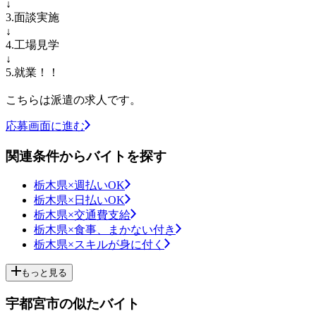
↓
3.面談実施
↓
4.工場見学
↓
5.就業！！
こちらは派遣の求人です。
応募画面に進む
関連条件からバイトを探す
栃木県×週払いOK
栃木県×日払いOK
栃木県×交通費支給
栃木県×食事、まかない付き
栃木県×スキルが身に付く
もっと見る
宇都宮市の似たバイト