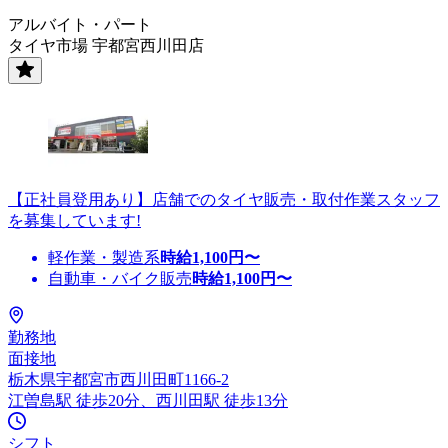
アルバイト・パート
タイヤ市場 宇都宮西川田店
【正社員登用あり】店舗でのタイヤ販売・取付作業スタッフ
を募集しています!
軽作業・製造系
時給
1,100
円〜
自動車・バイク販売
時給
1,100
円〜
勤務地
面接地
栃木県宇都宮市西川田町1166-2
江曽島駅 徒歩20分、西川田駅 徒歩13分
シフト