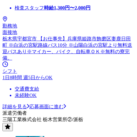
検査スタッフ
時給
1,300
円〜
2,000
円
勤務地
面接地
栃木県宇都宮市 【お仕事先】兵庫県姫路市飾磨区妻鹿日田
町 ※白浜の宮駅路線バス10分 ※山陽白浜の宮駅より無料送
迎バスあり※マイカー、バイク、自転車ＯＫ※無料の寮完
備。
シフト
1日8時間 週5日からOK
交通費支給
未経験OK
詳細を見る
応募画面に進む
派遣労働者
三陽工業株式会社 栃木営業所②/派栃