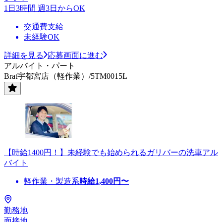
1日3時間 週3日からOK
交通費支給
未経験OK
詳細を見る
応募画面に進む
アルバイト・パート
Brat宇都宮店（軽作業）/5TM0015L
【時給1400円！】未経験でも始められるガリバーの洗車アル
バイト
軽作業・製造系
時給
1,400
円〜
勤務地
面接地