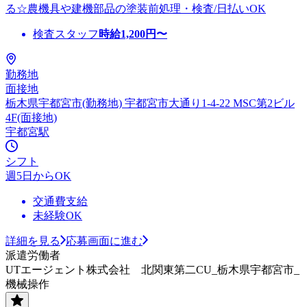
る☆農機具や建機部品の塗装前処理・検査/日払いOK
検査スタッフ
時給
1,200
円〜
勤務地
面接地
栃木県宇都宮市(勤務地) 宇都宮市大通り1-4-22 MSC第2ビル
4F(面接地)
宇都宮駅
シフト
週5日からOK
交通費支給
未経験OK
詳細を見る
応募画面に進む
派遣労働者
UTエージェント株式会社 北関東第二CU_栃木県宇都宮市_
機械操作