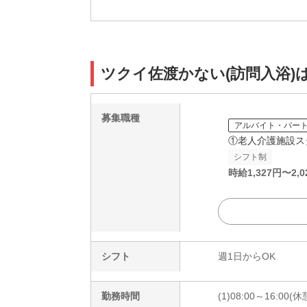
ツクイ佐渡かない(訪問入浴)
募集職種
アルバイト・パー
①老人介護施設ス
シフト制
時給
1,327
円〜
2,0
シフト
週1日からOK
勤務時間
(1)08:00～16:00(