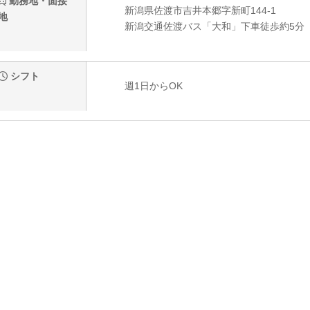
勤務地・面接
新潟県佐渡市吉井本郷字新町144-1
地
新潟交通佐渡バス「大和」下車徒歩約5分
シフト
週1日からOK