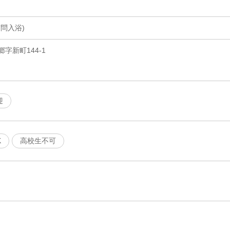
問入浴)
字新町144-1
迎
K
高校生不可