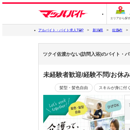
エリアから探
アルバイト・バイト求人TOP
新潟県
佐渡市
ツクイ佐渡かない(訪問入浴)のバイト・
未経験者歓迎/経験不問/お休
髪型・髪色自由
スキルが身に付