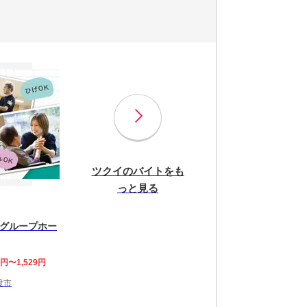
ツクイのバイトをも
っと見る
グループホー
0円〜1,529円
渡市