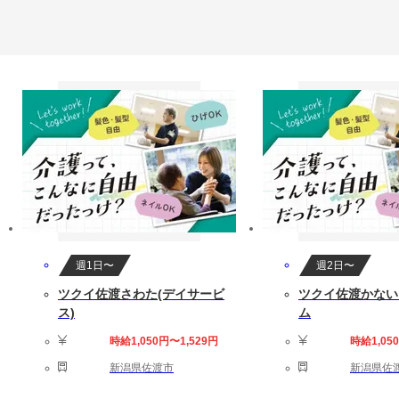
週1日〜
週2日〜
ツクイ佐渡さわた(デイサービ
ツクイ佐渡かない
ス)
ム
時給1,050円〜1,529円
時給1,05
新潟県佐渡市
新潟県佐