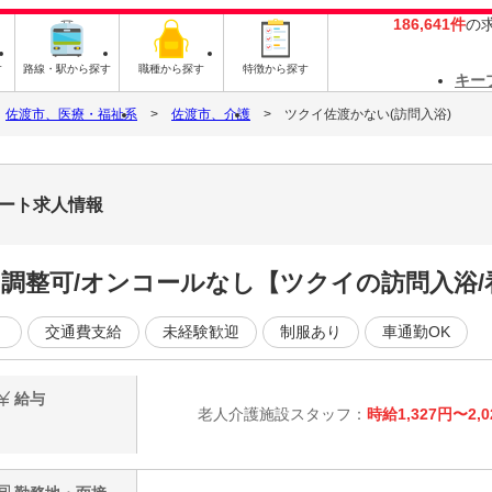
186,641件
の
す
路線・駅から探す
職種から探す
特徴から探す
キー
佐渡市、医療・福祉系
佐渡市、介護
ツクイ佐渡かない(訪問入浴)
パート求人情報
み調整可/オンコールなし【ツクイの訪問入浴
く
交通費支給
未経験歓迎
制服あり
車通勤OK
給与
老人介護施設スタッフ：
時給1,327円〜2,0