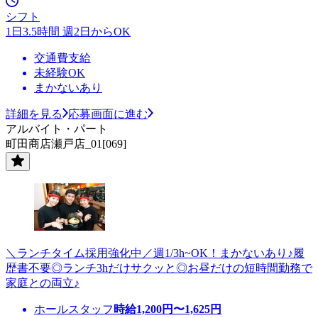
シフト
1日3.5時間 週2日からOK
交通費支給
未経験OK
まかないあり
詳細を見る
応募画面に進む
アルバイト・パート
町田商店瀬戸店_01[069]
＼ランチタイム採用強化中／週1/3h~OK！まかないあり♪履
歴書不要◎ランチ3hだけサクッと◎お昼だけの短時間勤務で
家庭との両立♪
ホールスタッフ
時給
1,200
円〜
1,625
円