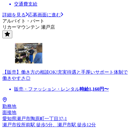
交通費支給
詳細を見る
応募画面に進む
アルバイト・パート
リカーマウンテン 瀬戸店
【販売】働き方の相談OK!充実待遇と手厚いサポート体制で
働きやすさ◎
販売・ファッション・レンタル
時給
1,160
円〜
勤務地
面接地
愛知県瀬戸市陶原町一丁目37-1
瀬戸市役所前駅 徒歩5分、瀬戸市駅 徒歩12分