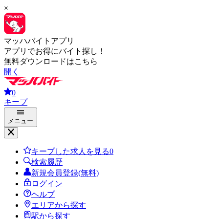
×
マッハバイトアプリ
アプリでお得にバイト探し！
無料ダウンロードはこちら
開く
0
キープ
メニュー
キープした求人を見る
0
検索履歴
新規会員登録(無料)
ログイン
ヘルプ
エリアから探す
駅から探す