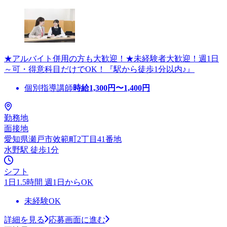
★アルバイト併用の方も大歓迎！★未経験者大歓迎！週1日
～可・得意科目だけでOK！『駅から徒歩1分以内♪』
個別指導講師
時給
1,300
円〜
1,400
円
勤務地
面接地
愛知県瀬戸市效範町2丁目41番地
水野駅 徒歩1分
シフト
1日1.5時間 週1日からOK
未経験OK
詳細を見る
応募画面に進む