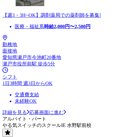
【週3・3H~OK】調剤薬局での薬剤師を募集!
医療・福祉系
時給
2,000
円〜
2,500
円
勤務地
面接地
愛知県瀬戸市今池町20番地
瀬戸市役所前駅 徒歩5分
シフト
1日3時間 週3日からOK
交通費支給
未経験OK
詳細を見る
応募画面に進む
アルバイト・パート
やる気スイッチのスクールIE 水野駅前校