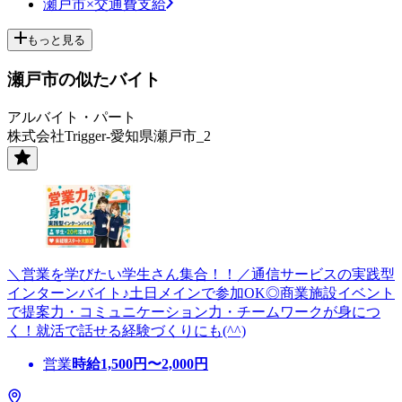
瀬戸市×交通費支給
もっと見る
瀬戸市の似たバイト
アルバイト・パート
株式会社Trigger-愛知県瀬戸市_2
＼営業を学びたい学生さん集合！！／通信サービスの実践型
インターンバイト♪土日メインで参加OK◎商業施設イベント
で提案力・コミュニケーション力・チームワークが身につ
く！就活で話せる経験づくりにも(^^)
営業
時給
1,500
円〜
2,000
円