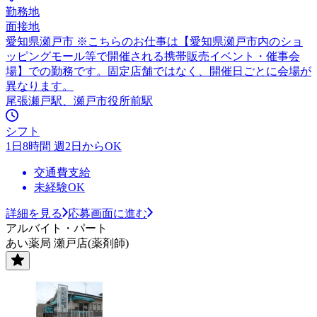
勤務地
面接地
愛知県瀬戸市 ※こちらのお仕事は【愛知県瀬戸市内のショ
ッピングモール等で開催される携帯販売イベント・催事会
場】での勤務です。固定店舗ではなく、開催日ごとに会場が
異なります。
尾張瀬戸駅、瀬戸市役所前駅
シフト
1日8時間 週2日からOK
交通費支給
未経験OK
詳細を見る
応募画面に進む
アルバイト・パート
あい薬局 瀬戸店(薬剤師)