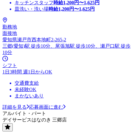
キッチンスタッフ
時給
1,200
円〜
1,625
円
皿洗い・洗い場
時給
1,200
円〜
1,625
円
勤務地
面接地
愛知県瀬戸市西本地町2-265-2
三郷(愛知)駅 徒歩10分、尾張旭駅 徒歩10分、瀬戸口駅 徒歩
10分
シフト
1日3時間 週1日からOK
交通費支給
未経験OK
まかないあり
詳細を見る
応募画面に進む
アルバイト・パート
デイサービスはなのき 三郷店