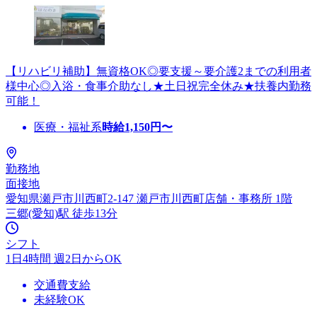
【リハビリ補助】無資格OK◎要支援～要介護2までの利用者
様中心◎入浴・食事介助なし★土日祝完全休み★扶養内勤務
可能！
医療・福祉系
時給
1,150
円〜
勤務地
面接地
愛知県瀬戸市川西町2-147 瀬戸市川西町店舗・事務所 1階
三郷(愛知)駅 徒歩13分
シフト
1日4時間 週2日からOK
交通費支給
未経験OK