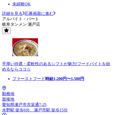
未経験OK
詳細を見る
応募画面に進む
アルバイト・パート
岐阜タンメン 瀬戸店
手厚い待遇・柔軟性のあるシフトが魅力!フードバイトを始
めるならココ☆
ファーストフード
時給
1,200
円〜
1,500
円
勤務地
面接地
愛知県瀬戸市共栄通7-25
水野駅 徒歩6分、瀬戸市駅 徒歩15分