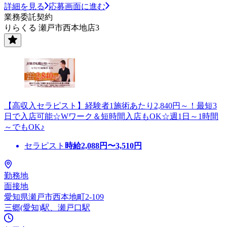
詳細を見る
応募画面に進む
業務委託契約
りらくる 瀬戸市西本地店3
【高収入セラピスト】経験者1施術あたり2,840円～！最短3
日で入店可能☆Wワーク＆短時間入店もOK☆週1日～1時間
～でもOK♪
セラピスト
時給
2,088
円〜
3,510
円
勤務地
面接地
愛知県瀬戸市西本地町2-109
三郷(愛知)駅、瀬戸口駅