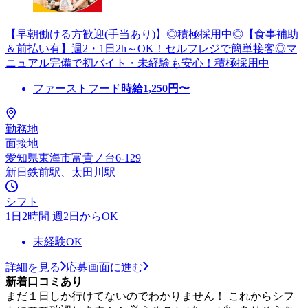
【早朝働ける方歓迎(手当あり)】◎積極採用中◎【食事補助
＆前払い有】週2・1日2h～OK！セルフレジで簡単接客◎マ
ニュアル完備で初バイト・未経験も安心！積極採用中
ファーストフード
時給
1,250
円〜
勤務地
面接地
愛知県東海市富貴ノ台6-129
新日鉄前駅、太田川駅
シフト
1日2時間 週2日からOK
未経験OK
詳細を見る
応募画面に進む
新着口コミあり
まだ１日しか行けてないのでわかりません！ これからシフ