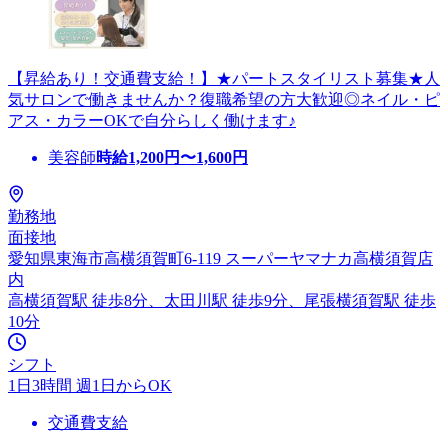
【昇給あり！交通費支給！】★パートスタイリスト募集★人
気サロンで働きませんか？復職希望の方大歓迎◎ネイル・ピ
アス・カラーOKで自分らしく働けます♪
美容師
時給
1,200
円〜
1,600
円
勤務地
面接地
愛知県東海市高横須賀町6-119 スーパーヤマナカ高横須賀店
内
高横須賀駅 徒歩8分、太田川駅 徒歩9分、尾張横須賀駅 徒歩
10分
シフト
1日3時間 週1日からOK
交通費支給