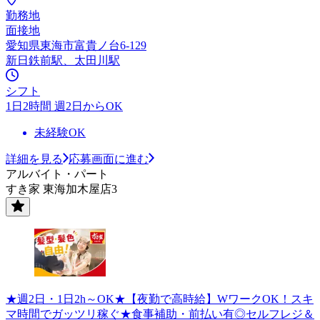
勤務地
面接地
愛知県東海市富貴ノ台6-129
新日鉄前駅、太田川駅
シフト
1日2時間 週2日からOK
未経験OK
詳細を見る
応募画面に進む
アルバイト・パート
すき家 東海加木屋店3
★週2日・1日2h～OK★【夜勤で高時給】WワークOK！スキ
マ時間でガッツリ稼ぐ★食事補助・前払い有◎セルフレジ＆