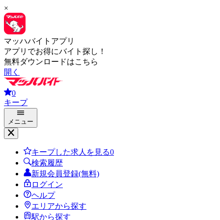
×
マッハバイトアプリ
アプリでお得にバイト探し！
無料ダウンロードはこちら
開く
0
キープ
メニュー
キープした求人を見る
0
検索履歴
新規会員登録(無料)
ログイン
ヘルプ
エリアから探す
駅から探す