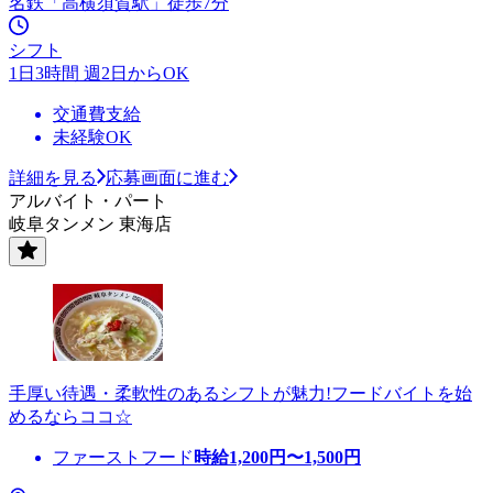
名鉄「高横須賀駅」徒歩7分
シフト
1日3時間 週2日からOK
交通費支給
未経験OK
詳細を見る
応募画面に進む
アルバイト・パート
岐阜タンメン 東海店
手厚い待遇・柔軟性のあるシフトが魅力!フードバイトを始
めるならココ☆
ファーストフード
時給
1,200
円〜
1,500
円