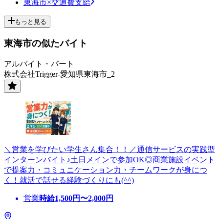
東海市×交通費支給
もっと見る
東海市の似たバイト
アルバイト・パート
株式会社Trigger-愛知県東海市_2
＼営業を学びたい学生さん集合！！／通信サービスの実践型
インターンバイト♪土日メインで参加OK◎商業施設イベント
で提案力・コミュニケーション力・チームワークが身につ
く！就活で話せる経験づくりにも(^^)
営業
時給
1,500
円〜
2,000
円