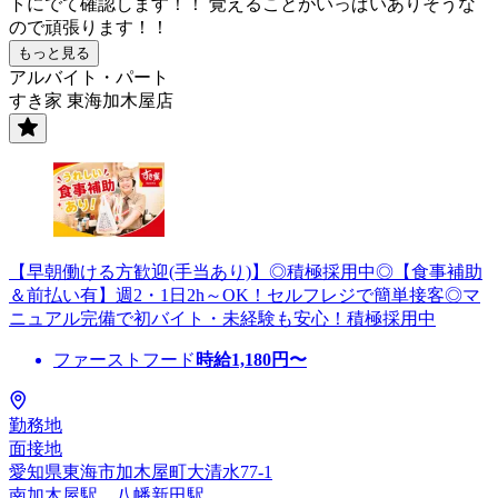
トにでて確認します！！ 覚えることがいっぱいありそうな
ので頑張ります！！
もっと見る
アルバイト・パート
すき家 東海加木屋店
【早朝働ける方歓迎(手当あり)】◎積極採用中◎【食事補助
＆前払い有】週2・1日2h～OK！セルフレジで簡単接客◎マ
ニュアル完備で初バイト・未経験も安心！積極採用中
ファーストフード
時給
1,180
円〜
勤務地
面接地
愛知県東海市加木屋町大清水77-1
南加木屋駅、八幡新田駅