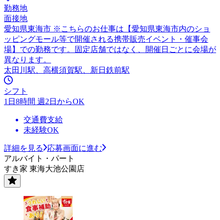
勤務地
面接地
愛知県東海市 ※こちらのお仕事は【愛知県東海市内のショ
ッピングモール等で開催される携帯販売イベント・催事会
場】での勤務です。固定店舗ではなく、開催日ごとに会場が
異なります。
太田川駅、高横須賀駅、新日鉄前駅
シフト
1日8時間 週2日からOK
交通費支給
未経験OK
詳細を見る
応募画面に進む
アルバイト・パート
すき家 東海大池公園店