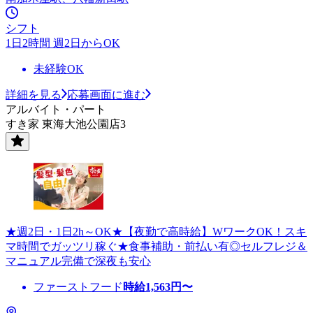
シフト
1日2時間 週2日からOK
未経験OK
詳細を見る
応募画面に進む
アルバイト・パート
すき家 東海大池公園店3
★週2日・1日2h～OK★【夜勤で高時給】WワークOK！スキ
マ時間でガッツリ稼ぐ★食事補助・前払い有◎セルフレジ＆
マニュアル完備で深夜も安心
ファーストフード
時給
1,563
円〜