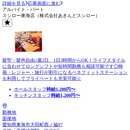
詳細を見る
応募画面に進む
アルバイト・パート
スシロー東海店（株式会社あきんどスシロー）
髪型・髪色自由♪週2日、1日3時間からOK！ライフスタイル
に合わせてロングシフトや短時間勤務も相談可能です◎映
画・レジャー・旅行が割引になるベネフィットステーション
を利用してプライベートも充実可能☆
ホールスタッフ
時給
1,200
円〜
キッチンスタッフ
時給
1,200
円〜
勤務地
面接地
愛知県東海市大田町西ノ脇97