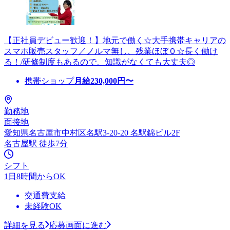
【正社員デビュー歓迎！】地元で働く☆大手携帯キャリアの
スマホ販売スタッフ／ノルマ無し、残業ほぼ０☆長く働け
る！/研修制度もあるので、知識がなくても大丈夫◎
携帯ショップ
月給
230,000
円〜
勤務地
面接地
愛知県名古屋市中村区名駅3-20-20 名駅錦ビル2F
名古屋駅 徒歩7分
シフト
1日8時間からOK
交通費支給
未経験OK
詳細を見る
応募画面に進む