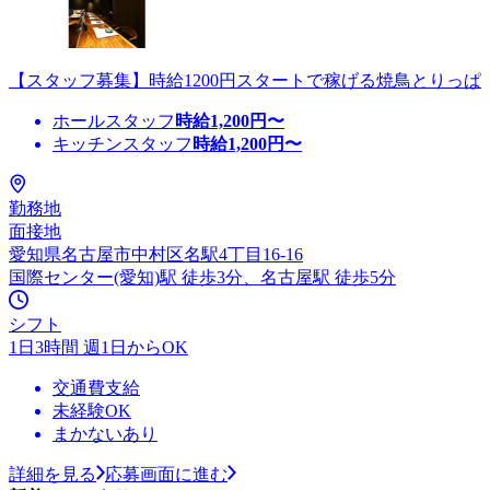
【スタッフ募集】時給1200円スタートで稼げる焼鳥とりっぱ
ホールスタッフ
時給
1,200
円〜
キッチンスタッフ
時給
1,200
円〜
勤務地
面接地
愛知県名古屋市中村区名駅4丁目16-16
国際センター(愛知)駅 徒歩3分、名古屋駅 徒歩5分
シフト
1日3時間 週1日からOK
交通費支給
未経験OK
まかないあり
詳細を見る
応募画面に進む