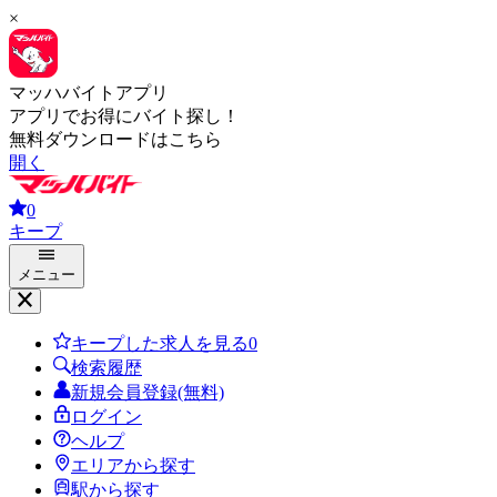
×
マッハバイトアプリ
アプリでお得にバイト探し！
無料ダウンロードはこちら
開く
0
キープ
メニュー
キープした求人を見る
0
検索履歴
新規会員登録(無料)
ログイン
ヘルプ
エリアから探す
駅から探す