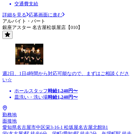
交通費支給
詳細を見る
応募画面に進む
アルバイト・パート
銀座アスター 名古屋松坂屋店【010】
週2日、1日4時間から対応可能なので、まずはご相談くださ
い☆
ホールスタッフ
時給
1,240
円〜
皿洗い・洗い場
時給
1,240
円〜
勤務地
面接地
愛知県名古屋市中区栄3-16-1 松坂屋名古屋北館B1
栄(名古屋)駅 徒歩6分、栄町(愛知)駅 徒歩7分、矢場町駅 徒歩