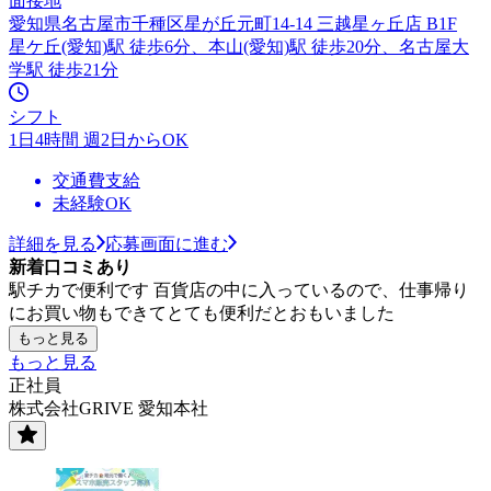
面接地
愛知県名古屋市千種区星が丘元町14-14 三越星ヶ丘店 B1F
星ケ丘(愛知)駅 徒歩6分、本山(愛知)駅 徒歩20分、名古屋大
学駅 徒歩21分
シフト
1日4時間 週2日からOK
交通費支給
未経験OK
詳細を見る
応募画面に進む
新着口コミあり
駅チカで便利です 百貨店の中に入っているので、仕事帰り
にお買い物もできてとても便利だとおもいました
もっと見る
もっと見る
正社員
株式会社GRIVE 愛知本社