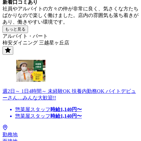
新着口コミあり
社員やアルバイトの方々の仲が非常に良く、気さくな方たち
ばかりなので楽しく働けました。店内の雰囲気も落ち着きが
あり、働きやすい環境です。
もっと見る
アルバイト・パート
柿安ダイニング 三越星ヶ丘店
週2日～ 1日4時間～ 未経験OK 扶養内勤務OK バイトデビュ
ーさん…みんな大歓迎!!
惣菜屋スタッフ
時給
1,140
円〜
惣菜屋スタッフ
時給
1,140
円〜
勤務地