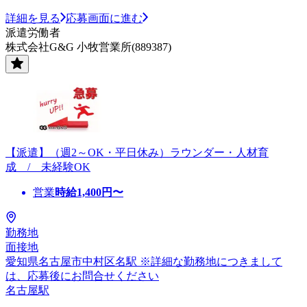
詳細を見る
応募画面に進む
派遣労働者
株式会社G&G 小牧営業所(889387)
【派遣】（週2～OK・平日休み）ラウンダー・人材育
成 / 未経験OK
営業
時給
1,400
円〜
勤務地
面接地
愛知県名古屋市中村区名駅 ※詳細な勤務地につきまして
は、応募後にお問合せください
名古屋駅