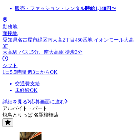
販売・ファッション・レンタル
時給
1,140
円〜
勤務地
面接地
愛知県名古屋市緑区南大高2丁目450番地 イオンモール大高
3F
大高駅 バス15分、南大高駅 徒歩3分
シフト
1日5.5時間 週3日からOK
交通費支給
未経験OK
詳細を見る
応募画面に進む
アルバイト・パート
焼鳥とりっぱ 名駅柳橋店