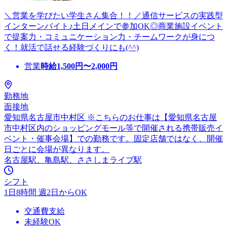
＼営業を学びたい学生さん集合！！／通信サービスの実践型
インターンバイト♪土日メインで参加OK◎商業施設イベント
で提案力・コミュニケーション力・チームワークが身につ
く！就活で話せる経験づくりにも(^^)
営業
時給
1,500
円〜
2,000
円
勤務地
面接地
愛知県名古屋市中村区 ※こちらのお仕事は【愛知県名古屋
市中村区内のショッピングモール等で開催される携帯販売イ
ベント・催事会場】での勤務です。固定店舗ではなく、開催
日ごとに会場が異なります。
名古屋駅、亀島駅、ささしまライブ駅
シフト
1日8時間 週2日からOK
交通費支給
未経験OK