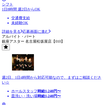
シフト
1日8時間 週2日からOK
交通費支給
未経験OK
詳細を見る
応募画面に進む
アルバイト・パート
銀座アスター 名古屋松坂屋店【010】
週2日、1日4時間から対応可能なので、まずはご相談くださ
い☆
ホールスタッフ
時給
1,240
円〜
皿洗い・洗い場
時給
1,240
円〜