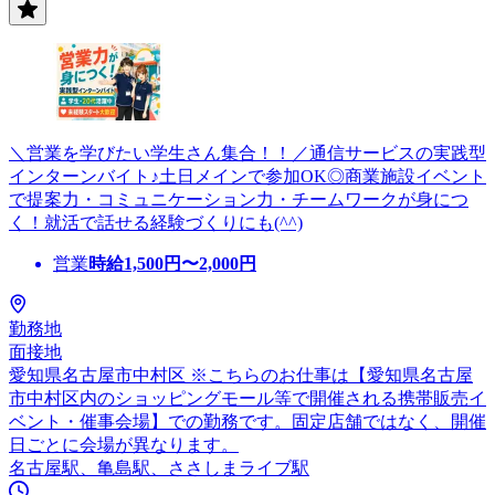
＼営業を学びたい学生さん集合！！／通信サービスの実践型
インターンバイト♪土日メインで参加OK◎商業施設イベント
で提案力・コミュニケーション力・チームワークが身につ
く！就活で話せる経験づくりにも(^^)
営業
時給
1,500
円〜
2,000
円
勤務地
面接地
愛知県名古屋市中村区 ※こちらのお仕事は【愛知県名古屋
市中村区内のショッピングモール等で開催される携帯販売イ
ベント・催事会場】での勤務です。固定店舗ではなく、開催
日ごとに会場が異なります。
名古屋駅、亀島駅、ささしまライブ駅