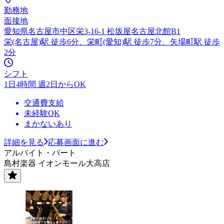
勤務地
面接地
愛知県名古屋市中区栄3-16-1 松坂屋名古屋北館B1
栄(名古屋)駅 徒歩6分、栄町(愛知)駅 徒歩7分、矢場町駅 徒歩
2分
シフト
1日4時間 週2日からOK
交通費支給
未経験OK
まかないあり
詳細を見る
応募画面に進む
アルバイト・パート
島村楽器 イオンモール大高店