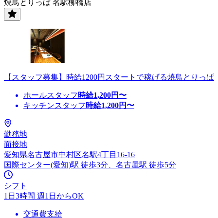
焼鳥とりっぱ 名駅柳橋店
【スタッフ募集】時給1200円スタートで稼げる焼鳥とりっぱ
ホールスタッフ
時給
1,200
円〜
キッチンスタッフ
時給
1,200
円〜
勤務地
面接地
愛知県名古屋市中村区名駅4丁目16-16
国際センター(愛知)駅 徒歩3分、名古屋駅 徒歩5分
シフト
1日3時間 週1日からOK
交通費支給