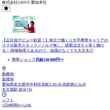
株式会社GRIVE 愛知本社
【正社員デビュー歓迎！】地元で働く☆大手携帯キャリアの
スマホ販売スタッフ／ノルマ無し、残業ほぼ０☆長く働け
る！/研修制度もあるので、知識がなくても大丈夫◎
携帯ショップ
月給
230,000
円〜
勤務地
面接地
愛知県名古屋市中村区名駅3-20-20 名駅錦ビル2F
名古屋駅 徒歩7分
シフト
1日8時間からOK