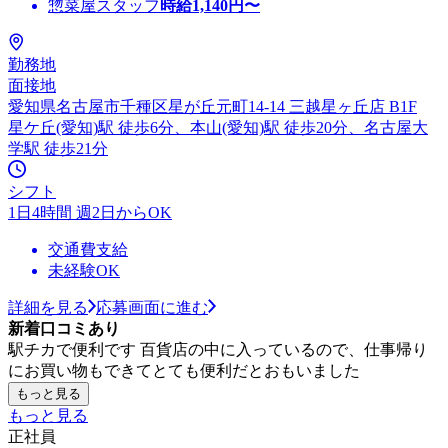
惣菜屋スタッフ
時給
1,140
円〜
勤務地
面接地
愛知県名古屋市千種区星が丘元町14-14 三越星ヶ丘店 B1F
星ケ丘(愛知)駅 徒歩6分、本山(愛知)駅 徒歩20分、名古屋大
学駅 徒歩21分
シフト
1日4時間 週2日からOK
交通費支給
未経験OK
詳細を見る
応募画面に進む
新着口コミあり
駅チカで便利です 百貨店の中に入っているので、仕事帰り
にお買い物もできてとても便利だとおもいました
もっと見る
もっと見る
正社員