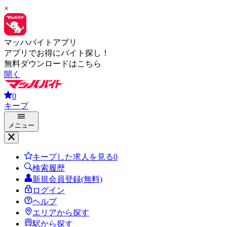
×
マッハバイトアプリ
アプリでお得にバイト探し！
無料ダウンロードはこちら
開く
0
キープ
メニュー
キープした求人を見る
0
検索履歴
新規会員登録(無料)
ログイン
ヘルプ
エリアから探す
駅から探す