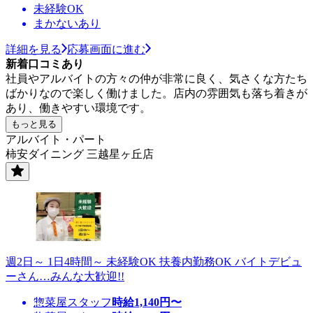
未経験OK
まかないあり
詳細を見る
応募画面に進む
新着口コミあり
社員やアルバイトの方々の仲が非常に良く、気さくな方たち
ばかりなので楽しく働けました。店内の雰囲気も落ち着きが
あり、働きやすい環境です。
もっと見る
アルバイト・パート
柿安ダイニング 三越星ヶ丘店
週2日～ 1日4時間～ 未経験OK 扶養内勤務OK バイトデビュ
ーさん…みんな大歓迎!!
惣菜屋スタッフ
時給
1,140
円〜