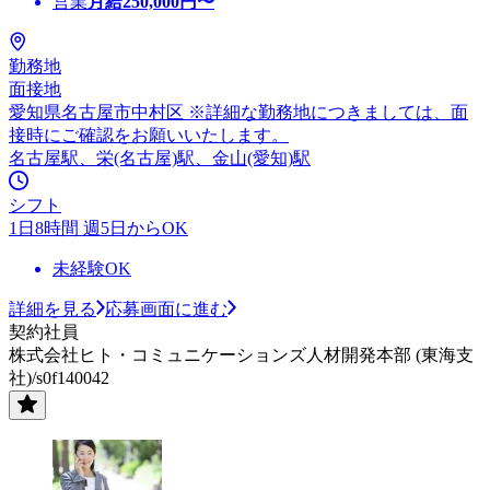
営業
月給
250,000
円〜
勤務地
面接地
愛知県名古屋市中村区 ※詳細な勤務地につきましては、面
接時にご確認をお願いいたします。
名古屋駅、栄(名古屋)駅、金山(愛知)駅
シフト
1日8時間 週5日からOK
未経験OK
詳細を見る
応募画面に進む
契約社員
株式会社ヒト・コミュニケーションズ人材開発本部 (東海支
社)/s0f140042