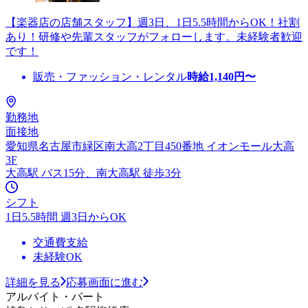
【楽器店の店舗スタッフ】週3日、1日5.5時間からOK！社割
あり！研修や先輩スタッフがフォローします。未経験者歓迎
です！
販売・ファッション・レンタル
時給
1,140
円〜
勤務地
面接地
愛知県名古屋市緑区南大高2丁目450番地 イオンモール大高
3F
大高駅 バス15分、南大高駅 徒歩3分
シフト
1日5.5時間 週3日からOK
交通費支給
未経験OK
詳細を見る
応募画面に進む
アルバイト・パート