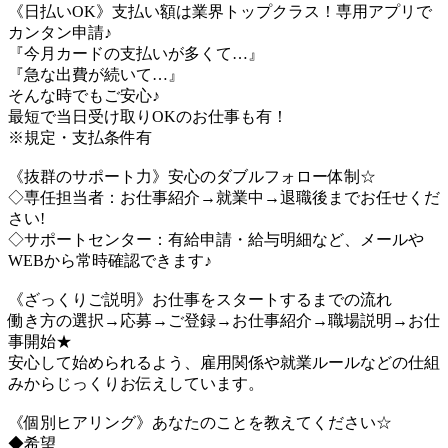
《日払いOK》支払い額は業界トップクラス！専用アプリで
カンタン申請♪
『今月カードの支払いが多くて…』
『急な出費が続いて…』
そんな時でもご安心♪
最短で当日受け取りOKのお仕事も有！
※規定・支払条件有
《抜群のサポート力》安心のダブルフォロー体制☆
◇専任担当者：お仕事紹介→就業中→退職後までお任せくだ
さい!
◇サポートセンター：有給申請・給与明細など、メールや
WEBから常時確認できます♪
《ざっくりご説明》お仕事をスタートするまでの流れ
働き方の選択→応募→ご登録→お仕事紹介→職場説明→お仕
事開始★
安心して始められるよう、雇用関係や就業ルールなどの仕組
みからじっくりお伝えしています。
《個別ヒアリング》あなたのことを教えてください☆
◆希望