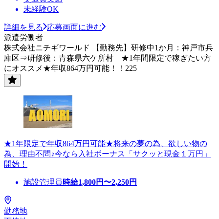
未経験OK
詳細を見る
応募画面に進む
派遣労働者
株式会社ニチギワールド 【勤務先】研修中1か月：神戸市兵
庫区⇒研修後：青森県六ケ所村 ★1年間限定で稼ぎたい方
にオススメ★年収864万円可能！！225
★1年限定で年収864万円可能★将来の夢の為、欲しい物の
為、理由不問♪今なら入社ボーナス「サクッと現金１万円」
開始！
施設管理員
時給
1,800
円〜
2,250
円
勤務地