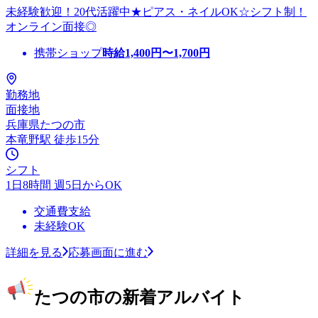
未経験歓迎！20代活躍中★ピアス・ネイルOK☆シフト制！
オンライン面接◎
携帯ショップ
時給
1,400
円〜
1,700
円
勤務地
面接地
兵庫県たつの市
本竜野駅 徒歩15分
シフト
1日8時間 週5日からOK
交通費支給
未経験OK
詳細を見る
応募画面に進む
たつの市の新着アルバイト