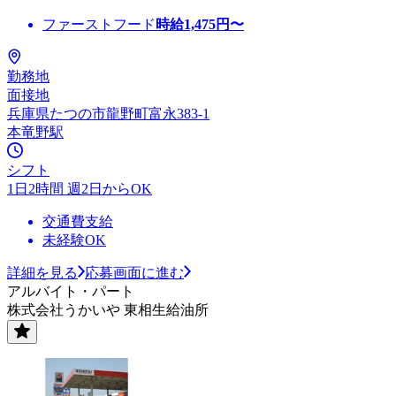
ファーストフード
時給
1,475
円〜
勤務地
面接地
兵庫県たつの市龍野町富永383-1
本竜野駅
シフト
1日2時間 週2日からOK
交通費支給
未経験OK
詳細を見る
応募画面に進む
アルバイト・パート
株式会社うかいや 東相生給油所