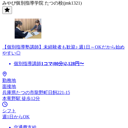
みやび個別指導学院 たつの校(jmk1321)
【個別指導塾講師】未経験者も歓迎♪ 週1日～OKだから始め
やすい◎
個別指導講師
1コマ(80分)
2,128
円〜
勤務地
面接地
兵庫県たつの市龍野町日飼221-15
本竜野駅 徒歩12分
シフト
週1日からOK
交通費支給