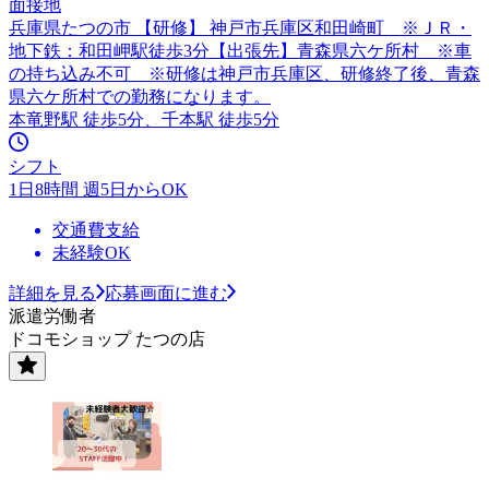
面接地
兵庫県たつの市 【研修】 神戸市兵庫区和田崎町 ※ＪＲ・
地下鉄：和田岬駅徒歩3分【出張先】青森県六ケ所村 ※車
の持ち込み不可 ※研修は神戸市兵庫区、研修終了後、青森
県六ケ所村での勤務になります。
本竜野駅 徒歩5分、千本駅 徒歩5分
シフト
1日8時間 週5日からOK
交通費支給
未経験OK
詳細を見る
応募画面に進む
派遣労働者
ドコモショップ たつの店