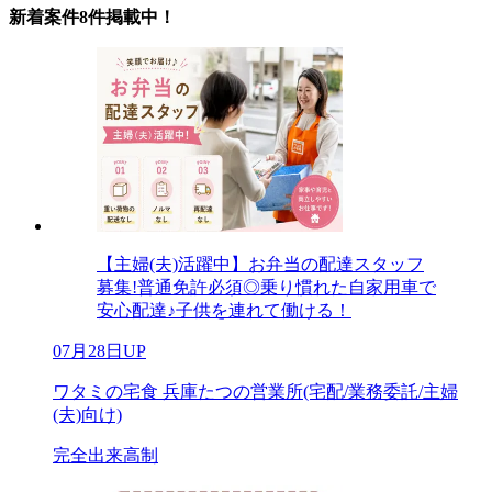
新着案件8件掲載中！
【主婦(夫)活躍中】お弁当の配達スタッフ
募集!普通免許必須◎乗り慣れた自家用車で
安心配達♪子供を連れて働ける！
07月28日UP
ワタミの宅食 兵庫たつの営業所(宅配/業務委託/主婦
(夫)向け)
完全出来高制