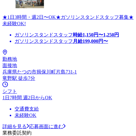
★1日3時間・週2日〜OK★ガソリンスタンドスタッフ募集★
未経験OK!
ガソリンスタンドスタッフ
時給
1,150
円〜
1,250
円
ガソリンスタンドスタッフ
月給
199,000
円〜
勤務地
面接地
兵庫県たつの市揖保川町片島731-1
竜野駅 徒歩7分
シフト
1日7時間 週2日からOK
交通費支給
未経験OK
詳細を見る
応募画面に進む
業務委託契約