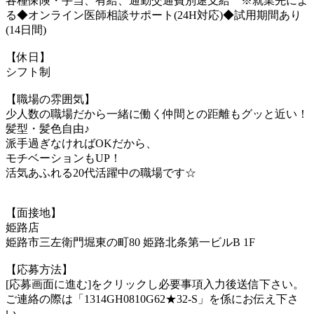
各種保険・手当、有給、通勤交通費別途支給 ※就業先によ
る◆オンライン医師相談サポート(24H対応)◆試用期間あり
(14日間)
【休日】
シフト制
【職場の雰囲気】
少人数の職場だから一緒に働く仲間との距離もグッと近い！
髪型・髪色自由♪
派手過ぎなければOKだから、
モチベーションもUP！
活気あふれる20代活躍中の職場です☆
【面接地】
姫路店
姫路市三左衛門堀東の町80 姫路北条第一ビルB 1F
【応募方法】
[応募画面に進む]をクリックし必要事項入力後送信下さい。
ご連絡の際は「1314GH0810G62★32-S」を係にお伝え下さ
い。