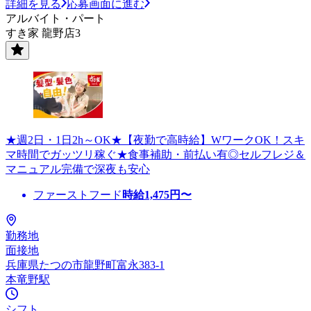
詳細を見る
応募画面に進む
アルバイト・パート
すき家 龍野店3
★週2日・1日2h～OK★【夜勤で高時給】WワークOK！スキ
マ時間でガッツリ稼ぐ★食事補助・前払い有◎セルフレジ＆
マニュアル完備で深夜も安心
ファーストフード
時給
1,475
円〜
勤務地
面接地
兵庫県たつの市龍野町富永383-1
本竜野駅
シフト