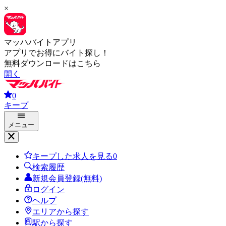
×
マッハバイトアプリ
アプリでお得にバイト探し！
無料ダウンロードはこちら
開く
0
キープ
メニュー
キープした求人を見る
0
検索履歴
新規会員登録(無料)
ログイン
ヘルプ
エリアから探す
駅から探す