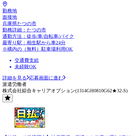
勤務地
面接地
兵庫県たつの市
勤務詳細：たつの市
通勤方法：徒歩/車/自転車/バイク
最寄り駅：相生駅から車24分
※構内の（無料）駐車場利用OK
交通費支給
未経験OK
詳細を見る
応募画面に進む
派遣労働者
株式会社綜合キャリアオプション(1314GH0810G62★32-S)