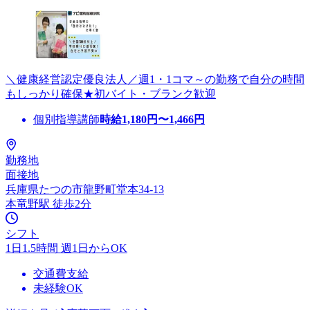
＼健康経営認定優良法人／週1・1コマ～の勤務で自分の時間
もしっかり確保★初バイト・ブランク歓迎
個別指導講師
時給
1,180
円〜
1,466
円
勤務地
面接地
兵庫県たつの市龍野町堂本34-13
本竜野駅 徒歩2分
シフト
1日1.5時間 週1日からOK
交通費支給
未経験OK