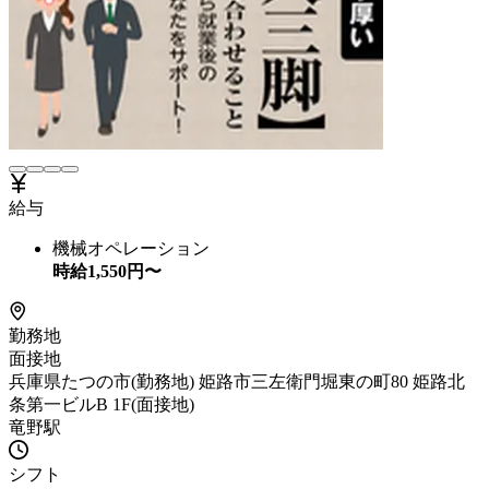
給与
機械オペレーション
時給
1,550
円〜
勤務地
面接地
兵庫県たつの市(勤務地) 姫路市三左衛門堀東の町80 姫路北
条第一ビルB 1F(面接地)
竜野駅
シフト