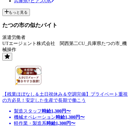
兵庫県×ピアスOK
もっと見る
たつの市の似たバイト
派遣労働者
UTエージェント株式会社 関西第二CU_兵庫県たつの市_機
械操作
【残業ほぼなし＆土日祝休み＆空調完備】プライベート重視
の方必見！安定した生産で長期で働こう
製造スタッフ
時給
1,300
円〜
機械オペレーション
時給
1,300
円〜
軽作業・製造系
時給
1,300
円〜