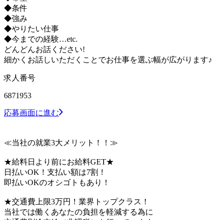
◆条件
◆強み
◆やりたい仕事
◆今までの経験…etc.
どんどんお話ください!
細かくお話しいただくことでお仕事を選ぶ幅が広がります♪
求人番号
6871953
応募画面に進む
≪当社の就業3大メリット！！≫
★給料日より前にお給料GET★
日払いOK！支払い額は7割！
即払いOKのオシゴトもあり！
★交通費上限3万円！業界トップクラス！
当社では働くあなたの負担を軽減する為に