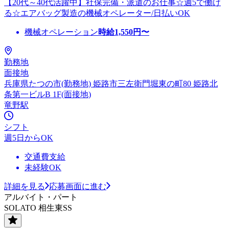
【20代～40代活躍中】社保完備・派遣のお仕事☆週5で働け
る☆エアバッグ製造の機械オペレーター/日払いOK
機械オペレーション
時給
1,550
円〜
勤務地
面接地
兵庫県たつの市(勤務地) 姫路市三左衛門堀東の町80 姫路北
条第一ビルB 1F(面接地)
竜野駅
シフト
週5日からOK
交通費支給
未経験OK
詳細を見る
応募画面に進む
アルバイト・パート
SOLATO 相生東SS